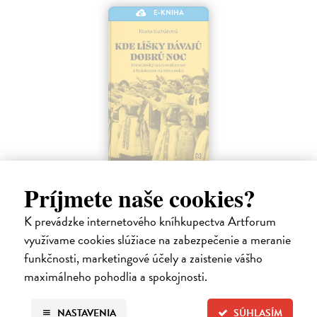
E-KNIHA
Kde líšky dávajú dobrú noc
Príjmete naše cookies?
Kubátová Hana
| Elektronická kniha
V prvých rokoch svojej existencie sa slovenský štát vo svete
poznačenom vojnovým pustošením javil ako oáza mieru a hojnosti.
K prevádzke internetového kníhkupectva Artforum
Budovanie chodníkov a kanalizácie, stavebný ruch, veselé sprievody a
využívame cookies slúžiace na zabezpečenie a meranie
plné tribúny…
funkčnosti, marketingové účely a zaistenie vášho
Na stiahnutie ako
EPUB
,
MOBI
a
PDF
maximálneho pohodlia a spokojnosti.
15,90 €
NASTAVENIA
SÚHLASÍM