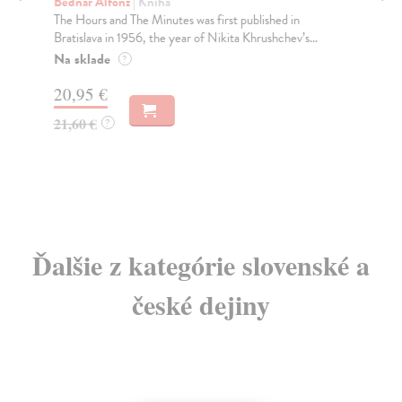
Bednár Alfonz
| Kniha
T
The Hours and The Minutes was first published in
Q
Bratislava in 1956, the year of Nikita Khrushchev’s...
Poj
Na sklade
?
Ang
pol
20,95 €
výs
21,60 €
?
10
Ďalšie z kategórie slovenské a
české dejiny