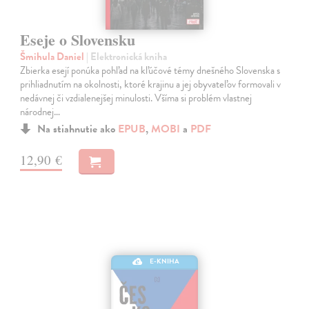
Eseje o Slovensku
Šmihula Daniel
| Elektronická kniha
Zbierka esejí ponúka pohľad na kľúčové témy dnešného Slovenska s
prihliadnutím na okolnosti, ktoré krajinu a jej obyvateľov formovali v
nedávnej či vzdialenejšej minulosti. Všíma si problém vlastnej
národnej…
Na stiahnutie ako
EPUB
,
MOBI
a
PDF
12,90 €
E-KNIHA