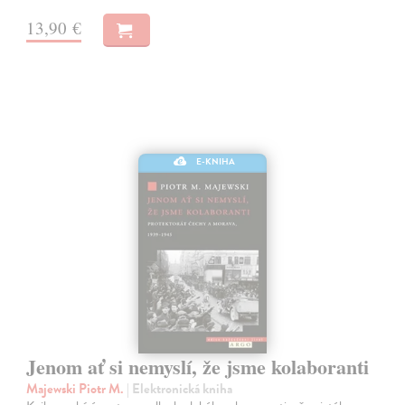
13,90 €
E-KNIHA
Jenom ať si nemyslí, že jsme kolaboranti
Majewski Piotr M.
| Elektronická kniha