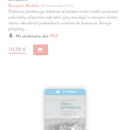
Benešová Michala
| Elektronická kniha
Publikace představuje ohlédnutí za bohatou tradicí české univerzitní
polonistiky, připomíná však také výzvy související s rozvojem tohoto
oboru v aktuálních podmínkách i směrem do budoucna. Shrnuje
příspěvky…
Na stiahnutie ako
PDF
10,00 €
E-KNIHA