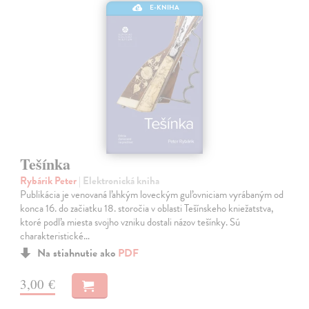
E-KNIHA
Tešínka
Rybárik Peter
| Elektronická kniha
Publikácia je venovaná ľahkým loveckým guľovniciam vyrábaným od
konca 16. do začiatku 18. storočia v oblasti Tešínskeho kniežatstva,
ktoré podľa miesta svojho vzniku dostali názov tešínky. Sú
charakteristické…
Na stiahnutie ako
PDF
3,00 €