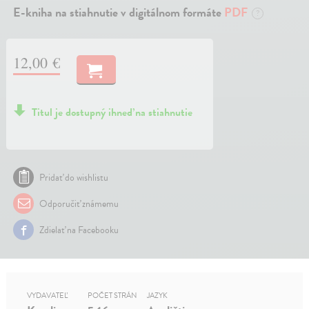
E-kniha na stiahnutie v digitálnom formáte
PDF
?
12,00 €
Titul je dostupný ihneď na stiahnutie
Pridať do wishlistu
Odporučiť známemu
Zdielať na Facebooku
VYDAVATEĽ
POČET STRÁN
JAZYK