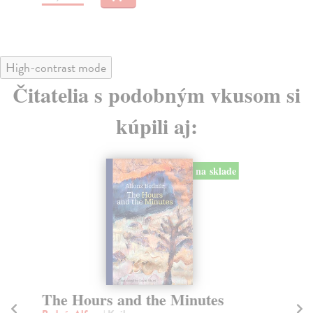
15
High-contrast mode
Čitatelia s podobným vkusom si
kúpili aj:
na sklade
The Hours and the Minutes