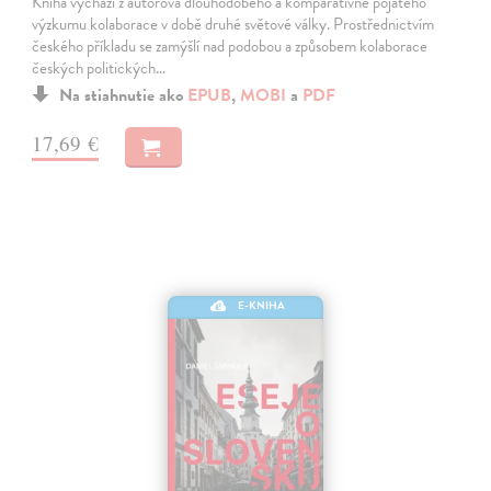
Kniha vychází z autorova dlouhodobého a komparativně pojatého
výzkumu kolaborace v době druhé světové války. Prostřednictvím
českého příkladu se zamýšlí nad podobou a způsobem kolaborace
českých politických…
Na stiahnutie ako
EPUB
,
MOBI
a
PDF
17,69 €
E-KNIHA