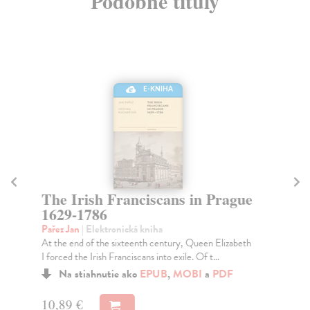
Podobné tituly
E-KNIHA
The Irish Franciscans in Prague
P
1629-1786
M
C
Pařez Jan
| Elektronická kniha
At the end of the sixteenth century, Queen Elizabeth
Dol
I forced the Irish Franciscans into exile. Of t...
Kni
(14
Na stiahnutie ako
EPUB
,
MOBI
a
PDF
10,89 €