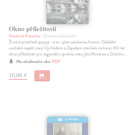
Okno příležitosti
Vnuková Kateřina
| Elektronická kniha
Životní prostředí spojuje - a to i přes uzavřenou hranici. Globální
uvolnění napětí mezi Východem a Západem otevřelo na konci 80. let
okno příležitosti pro regionální výměnu mezi jižní Moravou a Dolním…
Na stiahnutie ako
PDF
10,00 €
E-KNIHA