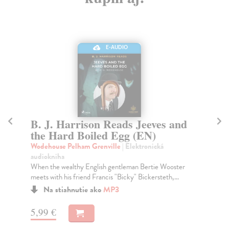
E-AUDIO
B. J. Harrison Reads Jeeves and
B
the Hard Boiled Egg (EN)
J
Wodehouse Pelham Grenville
| Elektronická
Wo
audiokniha
au
When the wealthy English gentleman Bertie Wooster
B. 
meets with his friend Francis "Bicky" Bickersteth,...
len
Na stiahnutie ako
MP3
5,99 €
13