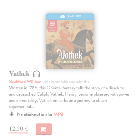
E-AUDIO
Vathek
Beckford William
| Elektronická audiokniha
Written in 1786, this Oriental fantasy tells the story of a dissolute
and debauched Caliph, Vathek. Having become obsessed with power
and immortality, Vathek embarks on a journey to obtain
supernatural…
Na stiahnutie ako
MP3
12,50 €