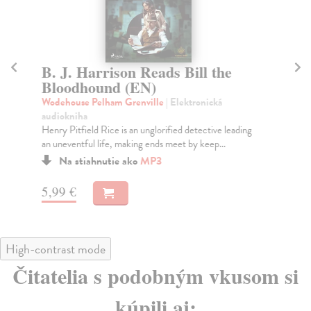
B. J. Harrison Reads Bill the
B
Bloodhound (EN)
th
Wodehouse Pelham Grenville
| Elektronická
Wo
audiokniha
au
Henry Pitfield Rice is an unglorified detective leading
Wit
an uneventful life, making ends meet by keep...
P.G
Na stiahnutie ako
MP3
5,99 €
5,
High-contrast mode
Čitatelia s podobným vkusom si
kúpili aj: