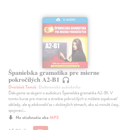
E-AUDIO
Španielska gramatika pre mierne
pokročilých A2-B1
Dvořáček Tomáš
| Elektronická audiokniha
Ďakujeme za záujem o audiokurz Španielska gramatika A2-B1. V
tomto kurze pre mierne a stredne pokročilých si môžete zopakovať
základy, ale aj zdokonaliť sa v zložitejších témach, ako sú minulé časy,
spojovací…
Na stiahnutie ako
MP3