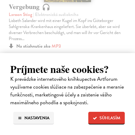
Vergebung
Larsson Stieg
| Elektronická audiokniha
Lisbeth Salander wird mit einer Kugel im Kopf ins Göteborger
Sahlgrenska-Krankenhaus eingeliefert. Sie überlebt, aber sie wird
diverser Verbrechen beschuldigt, und man will ihr vor Gericht den
Prozess…
Na stiahnutie ako
MP3
20,95 €
Príjmete naše cookies?
K prevádzke internetového kníhkupectva Artforum
využívame cookies slúžiace na zabezpečenie a meranie
funkčnosti, marketingové účely a zaistenie vášho
maximálneho pohodlia a spokojnosti.
NASTAVENIA
SÚHLASÍM
E-AUDIO