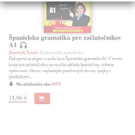
Španielska gramatika pre začiatočníkov
A1
Dvořáček Tomáš
| Elektronická audiokniha
Ďakujeme za záujem o audio kurz Španielska gramatika A1. V tomto
kurze pre začiatočníkov sa naučíte základy španielčiny, vrátane
výslovnosti, členov, najčastejšie používaných slovies, spojky s
předložkami…
Na stiahnutie ako
MP3
15,96 €