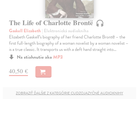
The Life of Charlotte Brontë
Gaskell Elizabeth
| Elektronická audiokniha
Elizabeth Gaskell’s biography of her friend Charlotte Brontë – the
first full-length biography of a woman novelist by a woman novelist –
is a true classic. It transports us with a deft hand straight into…
Na stiahnutie ako
MP3
40,50 €
ZOBRAZIŤ ĎALŠIE Z KATEGÓRIE CUDZOJAZYČNÉ AUDIOKNIHY