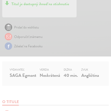
Titul je dostupný ihneď na stiahnutie
Pridať do wishlistu
Odporučiť známemu
Zdielať na Facebooku
VYDAVATEĽ
VERZIA
DĹŽKA
ZVUK
SAGA Egmont
Neskrátená
40 min.
Angličtina
O TITULE