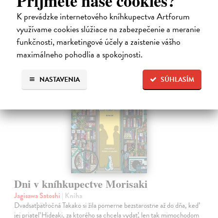
Príjmete naše cookies?
K prevádzke internetového kníhkupectva Artforum
30,22 €
využívame cookies slúžiace na zabezpečenie a meranie
32,85 €
?
funkčnosti, marketingové účely a zaistenie vášho
maximálneho pohodlia a spokojnosti.
na sklade
novinka
NASTAVENIA
SÚHLASÍM
Dni v kníhkupectve Morisaki
Jagisawa Satoshi
| Kniha
Dvadsaťpäťročná Takako si žila pomerne bezstarostne až do dňa, keď
jej priateľ Hideaki, za ktorého sa chcela vydať, len tak mimochodom