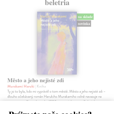
beletria
na sklade
novinka
Město a jeho nejisté zdi
Murakami Haruki
| Kniha
Ty jsi to byla, kdo mi vyprávěl o tom městě. Město a jeho nejisté zdi –
dlouho očekávaný román Harukiho Murakamiho volně navazuje na
autorovu starší novelu z roku 1980 a tematicky se prolíná s jeho
kultovním…
Na sklade
?