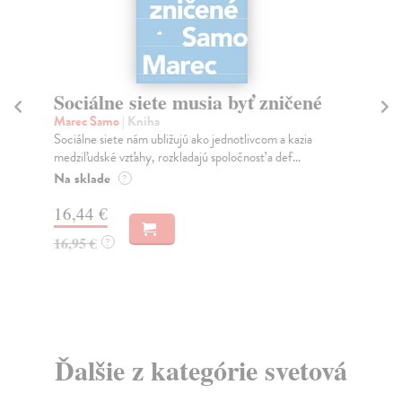
Sociálne siete musia byť zničené
S
K
Marec Samo
| Kniha
Sociálne siete nám ubližujú ako jednotlivcom a kazia
Mik
medziľudské vzťahy, rozkladajú spoločnosť a def...
Mon
o k
Na sklade
?
Na
16,44 €
23
16,95 €
?
24
Ďalšie z kategórie svetová