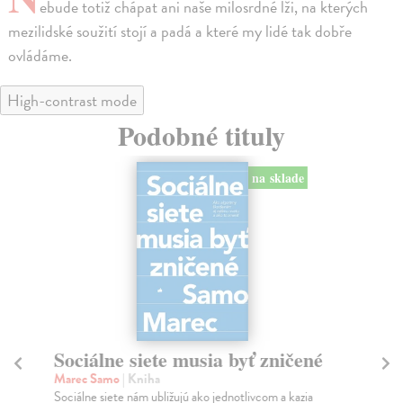
ebude totiž chápat ani naše milosrdné lži, na kterých
mezilidské soužití stojí a padá a které my lidé tak dobře
ovládáme.
High-contrast mode
Podobné tituly
na sklade
Sociálne siete musia byť zničené
S
K
Marec Samo
| Kniha
Sociálne siete nám ubližujú ako jednotlivcom a kazia
Mik