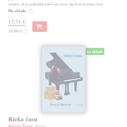
oznámi, že ju podvádza a žení sa s inou. Jej život sa zrazu rúca.
Na sklade
?
13,71 €
14,90 €
?
na sklade
Rieka času
Mercier Pascal
| Kniha