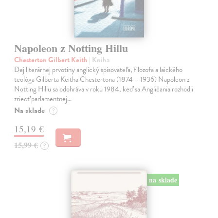
Napoleon z Notting Hillu
Chesterton Gilbert Keith
| Kniha
Dej literárnej prvotiny anglický spisovateľa, filozofa a laického
teológa Gilberta Keitha Chestertona (1874 – 1936) Napoleon z
Notting Hillu sa odohráva v roku 1984, keď sa Angličania rozhodli
zriecť parlamentnej…
Na sklade
?
15,19 €
15,99 €
?
na sklade