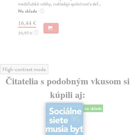
medziľudské vzťahy, rozkladajú spoločnosť a def...
Mon
o k
Na sklade
?
Na
16,44 €
23
16,95 €
?
24
High-contrast mode
Čitatelia s podobným vkusom si
kúpili aj:
na sklade