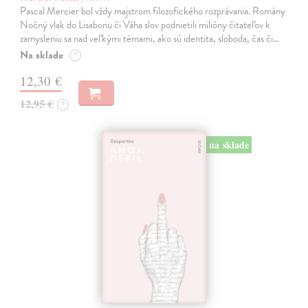
Pascal Mercier bol vždy majstrom filozofického rozprávania. Romány
Nočný vlak do Lisabonu či Váha slov podnietili milióny čitateľov k
zamysleniu sa nad veľkými témami, ako sú identita, sloboda, čas či…
Na sklade
?
12,30 €
12,95 €
?
na sklade