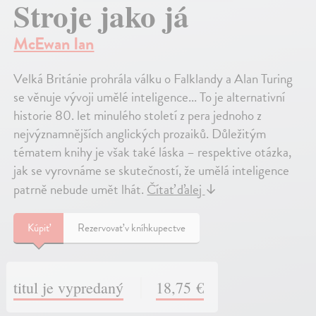
Stroje jako já
McEwan Ian
Velká Británie prohrála válku o Falklandy a Alan Turing
se věnuje vývoji umělé inteligence... To je alternativní
historie 80. let minulého století z pera jednoho z
nejvýznamnějších anglických prozaiků. Důležitým
tématem knihy je však také láska – respektive otázka,
jak se vyrovnáme se skutečností, že umělá inteligence
patrně nebude umět lhát.
Čítať ďalej
↓
Kúpiť
Rezervovať v kníhkupectve
titul je vypredaný
18,75 €