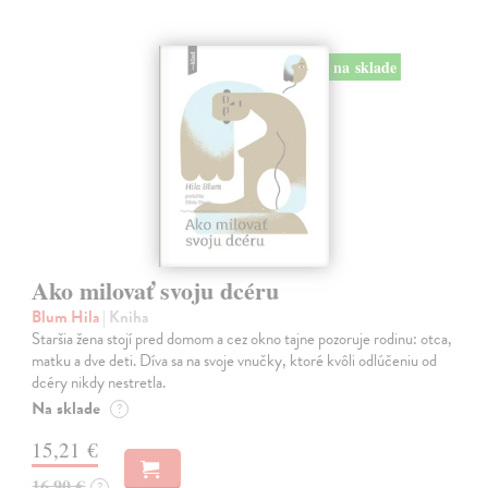
na sklade
Ako milovať svoju dcéru
Blum Hila
| Kniha
Staršia žena stojí pred domom a cez okno tajne pozoruje rodinu: otca,
matku a dve deti. Díva sa na svoje vnučky, ktoré kvôli odlúčeniu od
dcéry nikdy nestretla.
Na sklade
?
15,21 €
16,90 €
?