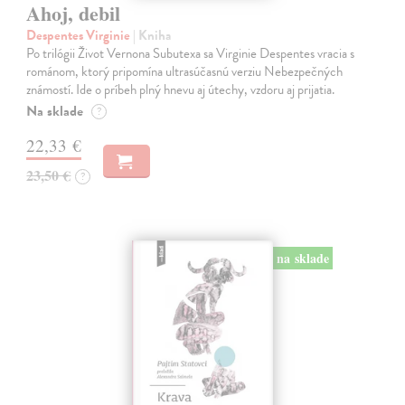
Ahoj, debil
Despentes Virginie
| Kniha
Po trilógii Život Vernona Subutexa sa Virginie Despentes vracia s
románom, ktorý pripomína ultrasúčasnú verziu Nebezpečných
známostí. Ide o príbeh plný hnevu aj útechy, vzdoru aj prijatia.
Na sklade
?
22,33 €
23,50 €
?
na sklade