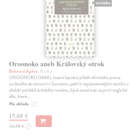
novinka
Oroonoko aneb Královský otrok
Behnová Aphra
| Kniha
OROONOKO (1688), bizarní barokní příběh afrického prince
uvrženého do otroctví v Surinamu, patří k nejvýznamnějším textům z
období počátků britského románu, bývá označován za první anglické
dílo, které…
Na sklade
?
15,68 €
16,50 €
?