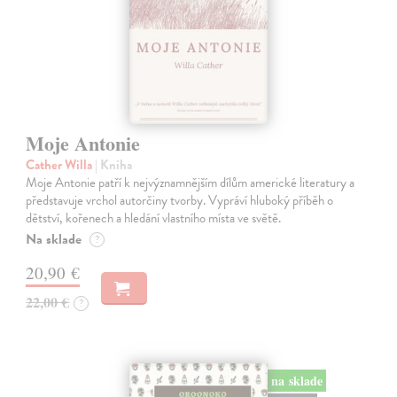
Moje Antonie
Cather Willa
| Kniha
Moje Antonie patří k nejvýznamnějším dílům americké literatury a
představuje vrchol autorčiny tvorby. Vypráví hluboký příběh o
dětství, kořenech a hledání vlastního místa ve světě.
Na sklade
?
20,90 €
22,00 €
?
na sklade