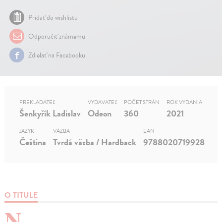
Pridať do wishlistu
Odporučiť známemu
Zdielať na Facebooku
PREKLADATEĽ
VYDAVATEĽ
POČET STRÁN
ROK VYDANIA
Šenkyřík Ladislav
Odeon
360
2021
JAZYK
VÄZBA
EAN
Čeština
Tvrdá väzba / Hardback
9788020719928
O TITULE
N