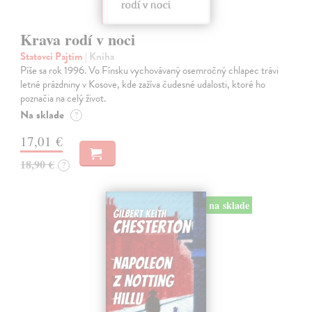
Krava rodí v noci
Statovci Pajtim
| Kniha
Píše sa rok 1996. Vo Fínsku vychovávaný osemročný chlapec trávi
letné prázdniny v Kosove, kde zažíva čudesné udalosti, ktoré ho
poznačia na celý život.
Na sklade
?
17,01 €
18,90 €
?
na sklade