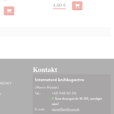
4,00 €
Kontakt
Internetové kníhkupectvo
IENKY
(Martin Müssler)
Tel.:
+421 948 161 216
V
Sme dostupní do 16:00, zavolajte
nám!
E-mail:
istore@artforum.sk