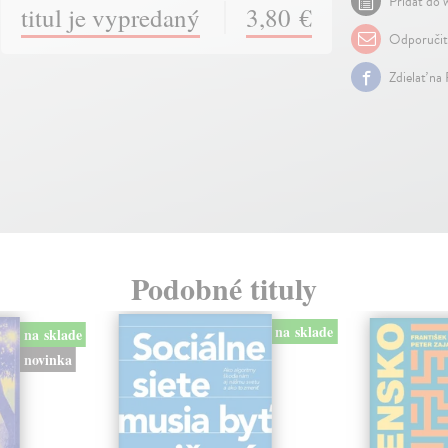
Pridať do w
titul je vypredaný
3,80 €
Odporuči
Zdielať na
Podobné tituly
na sklade
na sklade
novinka