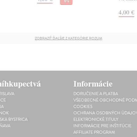
4,00 €
ZOBRAZIŤ ĎALŠIE Z KATEGÓRIE ROZUM
íhkupectvá
Informácie
TISLAVA
DORUČENIE A PLATBA
ICE
VŠEOBECNÉ OBCHODNÉ PODM
NA
COOKIES
INOK
OCHRANA OSOBNÝCH ÚDAJO
SKÁ BYSTRICA
ELEKTRONICKÉ TITULY
ŇAVA
INFORMÁCIE PRE INŠTITÚCIE
AFFILIATE PROGRAM