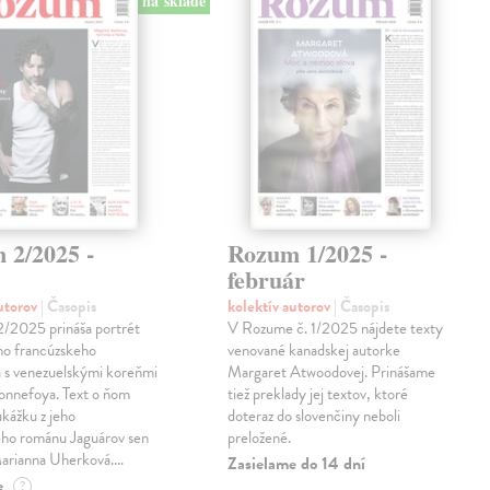
na sklade
 2/2025 -
Rozum 1/2025 -
február
autorov
| Časopis
kolektív autorov
| Časopis
2/2025 prináša portrét
V Rozume č. 1/2025 nájdete texty
o francúzskeho
venované kanadskej autorke
a s venezuelskými koreňmi
Margaret Atwoodovej. Prinášame
onnefoya. Text o ňom
tiež preklady jej textov, ktoré
ukážku z jeho
doteraz do slovenčiny neboli
ho románu Jaguárov sen
preložené.
 Marianna Uherková.…
Zasielame do 14 dní
e
?