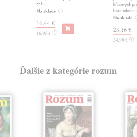
def...
kľúčových pr
historického u
Na sklade
?
Na sklade
16,44 €
23,16 €
16,95 €
?
24,90 €
?
Ďalšie z kategórie rozum