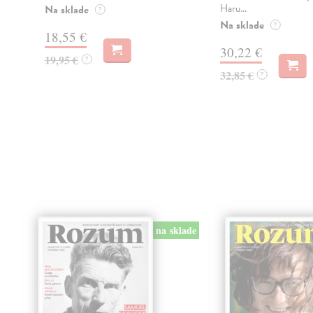
Haru...
Na sklade
?
Na sklade
?
18,55 €
30,22 €
19,95 €
?
32,85 €
?
na sklade