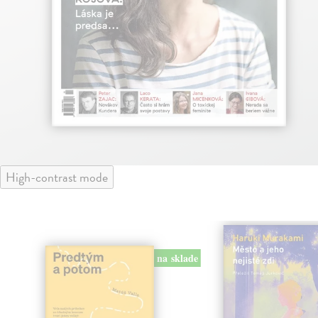
High-contrast mode
na sklade