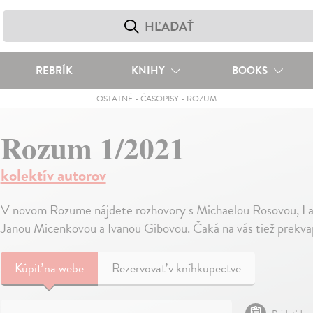
REBRÍK
KNIHY
BOOKS
OSTATNÉ
-
ČASOPISY
-
ROZUM
Rozum 1/2021
kolektív autorov
V novom Rozume nájdete rozhovory s Michaelou Rosovou, L
Janou Micenkovou a Ivanou Gibovou. Čaká na vás tiež prekva
Kúpiť
na webe
Rezervovať v kníhkupectve