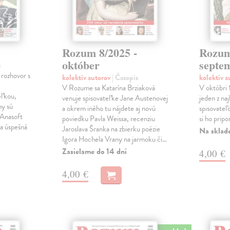
Rozum 8/2025 -
Rozum
október
septe
s
rozhovor s
kolektív autorov
| Časopis
kolektív 
V Rozume sa Katarína Brziaková
V októbri 
eľkou,
venuje spisovateľke Jane Austenovej
jeden z na
hy sú
a okrem iného tu nájdete aj novú
spisovate
 Anasoft
poviedku Pavla Weissa, recenziu
si ho prip
ia úspešná
Jaroslava Šranka na zbierku poézie
Na sklad
Igora Hochela Vrany na jarmoku či…
Zasielame do 14 dní
4,00 €
4,00 €