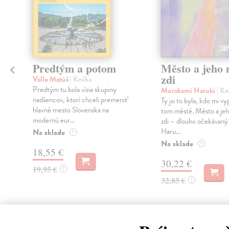
Predtým a potom
Město a jeho n
zdi
Vallo Matúš
| Kniha
Predtým tu bola vízia skupiny
Murakami Haruki
| Kn
nadšencov, ktorí chceli premeniť
Ty jsi to byla, kdo mi vy
hlavné mesto Slovenska na
tom městě. Město a jeh
modernú eur...
zdi – dlouho očekávan
Haru...
Na sklade
?
Na sklade
?
18,55 €
30,22 €
19,95 €
?
32,85 €
?