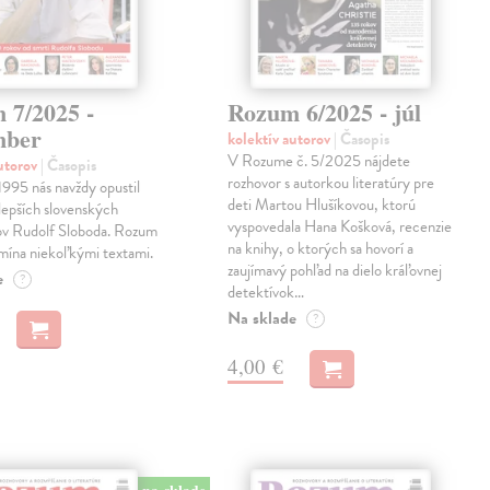
 7/2025 -
Rozum 6/2025 - júl
mber
kolektív autorov
| Časopis
V Rozume č. 5/2025 nájdete
autorov
| Časopis
rozhovor s autorkou literatúry pre
1995 nás navždy opustil
deti Martou Hlušíkovou, ktorú
jlepších slovenských
vyspovedala Hana Košková, recenzie
ľov Rudolf Sloboda. Rozum
na knihy, o ktorých sa hovorí a
omína niekoľkými textami.
zaujímavý pohľad na dielo kráľovnej
e
?
detektívok…
Na sklade
?
4,00 €