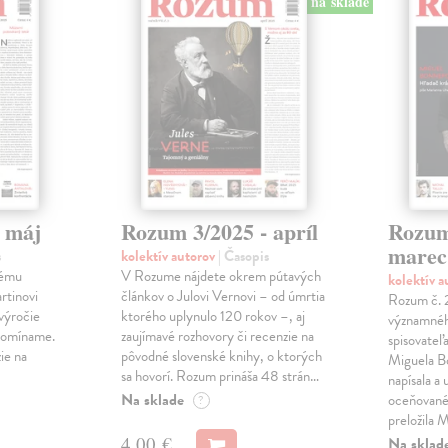
na sklade
 máj
Rozum 3/2025 - apríl
Rozum
marec
s
kolektív autorov
| Časopis
kému
V Rozume nájdete okrem pútavých
kolektív 
rtinovi
článkov o Julovi Vernovi – od úmrtia
Rozum č. 
výročie
ktorého uplynulo 120 rokov –, aj
významnéh
ipomíname.
zaujímavé rozhovory či recenzie na
spisovateľ
ie na
pôvodné slovenské knihy, o ktorých
Miguela B
sa hovorí. Rozum prináša 48 strán…
napísala a 
Na sklade
oceňované
?
preložila
4,00 €
Na sklad