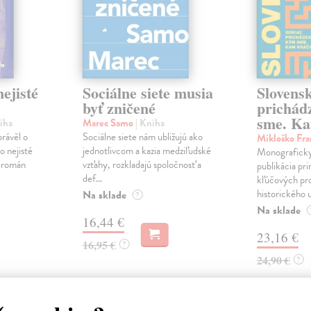
ejisté
Sociálne siete musia
Slovens
byť zničené
prichád
sme. Ka
iha
Marec Samo
| Kniha
právěl o
Sociálne siete nám ubližujú ako
Mikloško Fra
o nejisté
jednotlivcom a kazia medziľudské
Monograficky
ý román
vzťahy, rozkladajú spoločnosť a
publikácia pri
def...
kľúčových pr
historického u
Na sklade
?
Na sklade
16,44 €
23,16 €
16,95 €
?
24,90 €
?