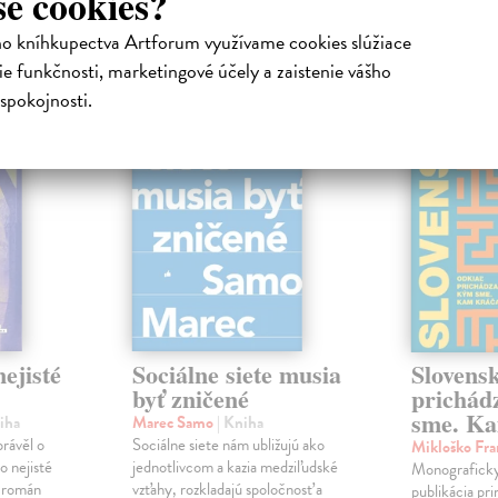
še cookies?
atelia s podobným vkusom si kúpili
ho kníhkupectva Artforum využívame cookies slúžiace
e funkčnosti, marketingové účely a zaistenie vášho
spokojnosti.
na sklade
na sklade
novinka
ejisté
Sociálne siete musia
Slovens
byť zničené
prichád
sme. Ka
iha
Marec Samo
| Kniha
právěl o
Sociálne siete nám ubližujú ako
Mikloško Fra
o nejisté
jednotlivcom a kazia medziľudské
Monograficky
ý román
vzťahy, rozkladajú spoločnosť a
publikácia pri