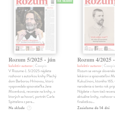
na sklade
Rozum 5/2025 - jún
Rozum 4/2025 -
kolektív autorov
| Časopis
kolektív autorov
| Časopi
V Rozume č. 5/2025 nájdete
Rozum sa venuje slovens
rozhovor s autorkou knihy Plachý
lekárovi a spisovateľovi Ma
dom Barborou Hrínovou, ktorú
Kukučínovi, ktorého 165. 
vyspovedala spisovateľka Jana
narodenia si tento rok pr
Micenková, recenzie na knihy, o
Nájdete v ňom tiež recenz
ktorých sa hovorí, portrét Carla
aktuálne knihy, rozhovor s
Spittelera z pera…
finalistkou…
Na sklade
Zasielame do 14 dní
?