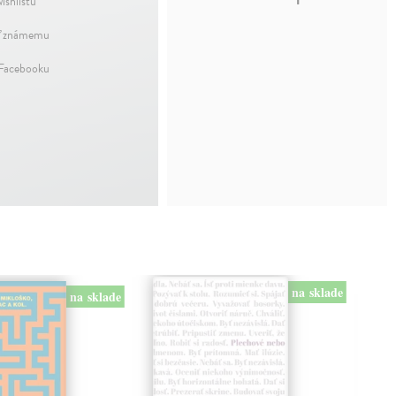
ishlistu
ť známemu
 Facebooku
na sklade
na sklade