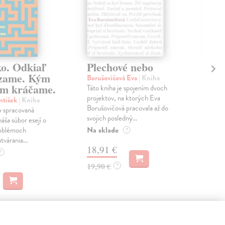
ko. Odkiaľ
Plechové nebo
Po
zame. Kým
Borušovičová Eva
| Kniha
Kun
m kráčame.
Táto kniha je spojením dvoch
Poma
projektov, na ktorých Eva
čty
ntišek
| Kniha
Borušovičová pracovala až do
naps
 spracovaná
svojich posledný...
česk
náša súbor esejí o
Na sklade
Na 
oblémoch
?
tvárania...
18,91 €
14
?
19,90 €
15,
?