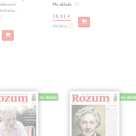
Na sklade
Na 
oblémoch
?
tvárania...
18,91 €
14
?
19,90 €
15,
?
na sklade
na skla