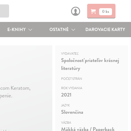
0 ks
E-KNIHY
OSTATNÉ
DAROVACIE KARTY
VYDAVATEĽ
Spoločnosť priateľov krásnej
literatúry
POČET STRÁN
acom Keratom,
ROK VYDANIA
2021
penie.
JAZYK
Slovenčina
VÄZBA
Mäkká väzba / Paperback