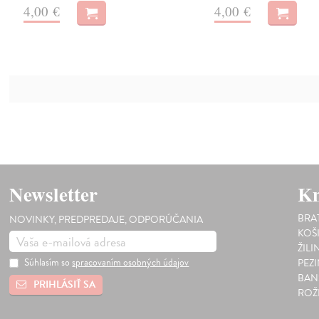
4,00 €
4,00 €
Newsletter
Kn
BRA
NOVINKY, PREDPREDAJE, ODPORÚČANIA
KOŠ
ŽILI
Súhlasím so
spracovaním osobných údajov
PEZ
BAN
PRIHLÁSIŤ SA
ROŽ