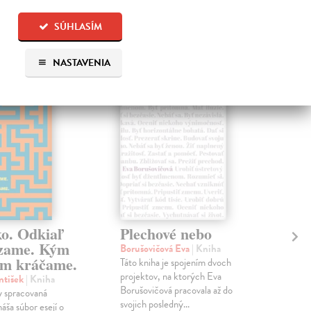
 aj:
SÚHLASÍM
na sklade
NASTAVENIA
na sklade
ko. Odkiaľ
Plechové nebo
Po
zame. Kým
Borušovičová Eva
| Kniha
Kun
m kráčame.
Táto kniha je spojením dvoch
Poma
projektov, na ktorých Eva
čty
ntišek
| Kniha
Borušovičová pracovala až do
naps
 spracovaná
svojich posledný...
česk
náša súbor esejí o