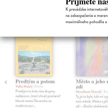
Príjmete na
High-contrast mode
Čit
K prevádzke internetové
na zabezpečenie a merani
maximálneho pohodlia a 
na sklade
Predtým a potom
Město a jeho n
zdi
Vallo Matúš
| Kniha
Predtým tu bola vízia skupiny
Murakami Haruki
| Kn
nadšencov, ktorí chceli premeniť
Ty jsi to byla, kdo mi vy
hlavné mesto Slovenska na
tom městě. Město a jeh
modernú eur...
zdi – dlouho očekávan