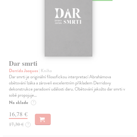
Dar smrti
Derrida Jacques
| Kniha
Dar smrti je originální filosofickou interpretací Abrahámova
obětování Izáka a zároveň excelentním příkladem Derridovy
dekonstrukce paradoxní události daru. Obětování jakožto dar smrti v
sobě propojuje…
Na sklade
?
16,78 €
17,30 €
?