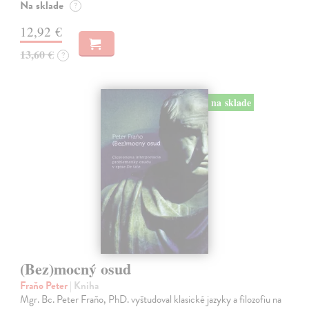
Na sklade
?
12,92 €
13,60 €
?
na sklade
(Bez)mocný osud
Fraňo Peter
| Kniha
Mgr. Bc. Peter Fraňo, PhD. vyštudoval klasické jazyky a filozofiu na