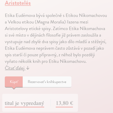
Aristotelés
Etika Eudémova bývá společně s Etikou Níkomachovou
a Velkou etikou (Magna Moralia) řazena mezi
Aristotelovy etické spisy. Zatímco Etika Níkomachova
si své místo v dějinách filosofie již právem zasloužila a
vystupuje nad zbylé dva spisy jako dílo mladší a stěžejní,
Etika Eudémova neprávem často zůstává v pozadí jako
spis starší či pouze přípravný, z něhož bylo později
vyňato několik knih pro Etiku Níkomachovu.
Čítať ďalej
↓
Kúpiť
Rezervovať v kníhkupectve
titul je vypredaný
13,80 €