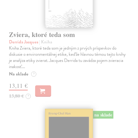
Zviera, ktoré teda som
Derrida Jacques
| Kniha
Kniha Zviera, ktoré teda som je jedným z prvých príspevkov do
diskusie o environmentálnej etike, keďže hlavnou témou tejto knihy
je analýza etiky zvierat. Jacques Derrida tu zavádza pojem zvieracia
inakosť.…
Na sklade
?
13,11 €
13,80 €
?
na sklade