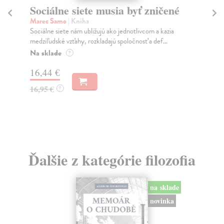
Sociálne siete musia byť zničené
S
K
Marec Samo
| Kniha
Sociálne siete nám ubližujú ako jednotlivcom a kazia
Mik
medziľudské vzťahy, rozkladajú spoločnosť a def...
Mon
o k
Na sklade
?
Na
16,44 €
23
16,95 €
?
24
Ďalšie z kategórie filozofia
na sklade
novinka