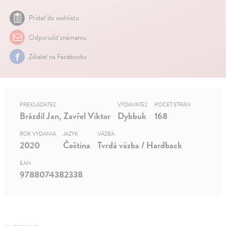
Pridať do wishlistu
Odporučiť známemu
Zdielať na Facebooku
PREKLADATEĽ
VYDAVATEĽ
POČET STRÁN
Brázdil Jan, Zavřel Viktor
Dybbuk
168
ROK VYDANIA
JAZYK
VÄZBA
2020
Čeština
Tvrdá väzba / Hardback
EAN
9788074382338