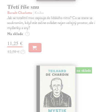
Třetí říše snu
Beradt Charlotte
| Kniha
Jak se totalitní moc zapisuje do lidského nitra? Co se stane se
soukromím, když stát začne ovládat nejen veřejný prostor, ale i
myšlenky a sny?
Na sklade
?
11,25 €
12,50 €
?
na sklade