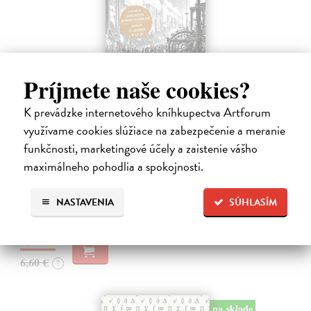
Príjmete naše cookies?
K prevádzke internetového kníhkupectva Artforum
Memoár o chudobě
využívame cookies slúžiace na zabezpečenie a meranie
Tocqueville Alexis de
| Kniha
funkčnosti, marketingové účely a zaistenie vášho
První český překlad méně známého díla jedné z nejvýznamnějších
maximálneho pohodlia a spokojnosti.
osobností evropské politické filosofie 19. století je doplněn obšírnými
komentáři Ivo Budila, Jana Kellera a Gertrudy Himmelfalberové.
Od…
NASTAVENIA
SÚHLASÍM
Na sklade
?
5,94 €
6,60 €
?
na sklade