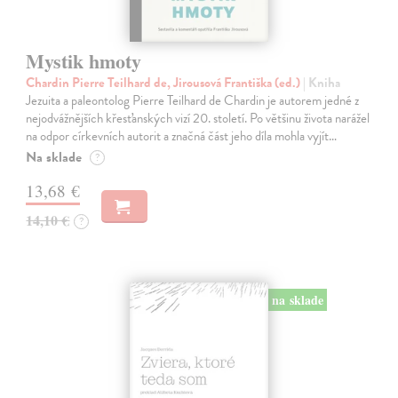
Mystik hmoty
Chardin Pierre Teilhard de, Jirousová Františka (ed.)
| Kniha
Jezuita a paleontolog Pierre Teilhard de Chardin je autorem jedné z
nejodvážnějších křesťanských vizí 20. století. Po většinu života narážel
na odpor církevních autorit a značná část jeho díla mohla vyjít…
Na sklade
?
13,68 €
14,10 €
?
na sklade