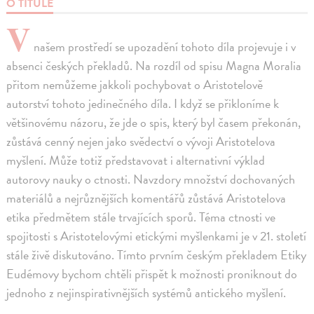
O TITULE
V
našem prostředí se upozadění tohoto díla projevuje i v
absenci českých překladů. Na rozdíl od spisu Magna Moralia
přitom nemůžeme jakkoli pochybovat o Aristotelově
autorství tohoto jedinečného díla. I když se přikloníme k
většinovému názoru, že jde o spis, který byl časem překonán,
zůstává cenný nejen jako svědectví o vývoji Aristotelova
myšlení. Může totiž představovat i alternativní výklad
autorovy nauky o ctnosti. Navzdory množství dochovaných
materiálů a nejrůznějších komentářů zůstává Aristotelova
etika předmětem stále trvajících sporů. Téma ctnosti ve
spojitosti s Aristotelovými etickými myšlenkami je v 21. století
stále živě diskutováno. Tímto prvním českým překladem Etiky
Eudémovy bychom chtěli přispět k možnosti proniknout do
jednoho z nejinspirativnějších systémů antického myšlení.