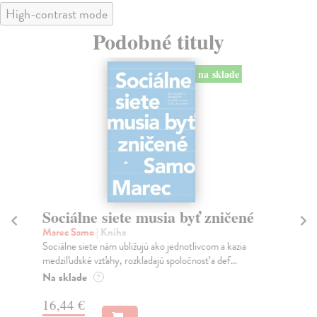
High-contrast mode
Podobné tituly
na sklade
Sociálne siete musia byť zničené
S
K
Marec Samo
| Kniha
Sociálne siete nám ubližujú ako jednotlivcom a kazia
Mik
medziľudské vzťahy, rozkladajú spoločnosť a def...
Mon
o k
Na sklade
?
Na
16,44 €