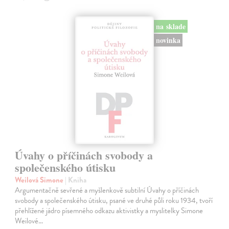
na sklade
novinka
Úvahy o příčinách svobody a
společenského útisku
Weilová Simone
| Kniha
Argumentačně sevřené a myšlenkově subtilní Úvahy o příčinách
svobody a společenského útisku, psané ve druhé půli roku 1934, tvoří
přehlížené jádro písemného odkazu aktivistky a myslitelky Simone
Weilové…