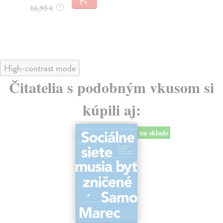
23
16,95 €
?
24
High-contrast mode
Čitatelia s podobným vkusom si
kúpili aj:
na sklade