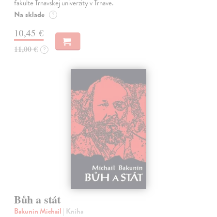
fakulte Trnavskej univerzity v Trnave.
Na sklade
?
10,45 €
11,00 €
?
Bůh a stát
Bakunin Michail
| Kniha