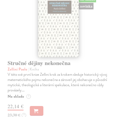
novinka
Stručné dějiny nekonečna
Zellini Paolo
| Kniha
V této své první knize Zellini krok za krokem sleduje historický vývoj
matematického pojmu nekonečna a zároveň jej obohacuje o původní
mytické, theologické a literární spekulace, které nekonečno vždy
provázely.…
Na sklade
?
22,14 €
23,30 €
?