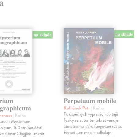
a
na sklade
na sklade
rium
Perpetuum mobile
graphicum
Kulhánek Petr
| Kniha
Po úspěšných výpravách do tajů
ohannes
| Kniha
fyziky se autor tentokrát věnuje
hannes Mysterium
samotnému jádru fungování světa.
hicum, 160 str. Součástí
Perpetuum mobile odhaluje
ext: Omar Chajjám Traktát