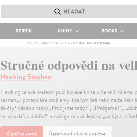
REBRÍK
KNIHY
BOOKS
KNIHY
-
PRÍRODNÉ VEDY
-
FYZIKA, ASTRONÓMIA
Stručné odpovědi na vel
Hawking Stephen
Hawking ve své poslední publikované knize určené širokému o
vesmíru, i potenciální problémy, kterým čelí nebo může čelit 
do čtyř oddílů s názvy „Proč jsme tady?“, „Přežijeme?“, „Zachr
se nám dařilo dobře?“ a zvažuje se v ní desítka „velkých otáz
Kúpiť
na webe
Rezervovať v kníhkupectve