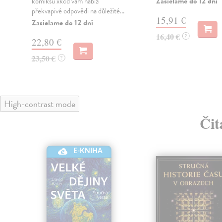
Zasielame do 12 dní
komiksu xkcd vám nabízí
překvapivé odpovědi na důležité...
15,91 €
Zasielame do 12 dní
16,40 €
?
22,80 €
23,50 €
?
High-contrast mode
Čit
E-KNIHA