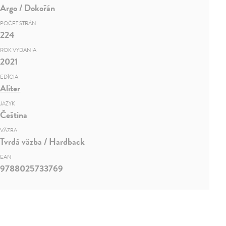
Argo / Dokořán
POČET STRÁN
224
ROK VYDANIA
2021
EDÍCIA
Aliter
JAZYK
Čeština
VÄZBA
Tvrdá väzba / Hardback
EAN
9788025733769