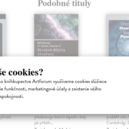
Podobné tituly
še cookies?
ho kníhkupectva Artforum využívame cookies slúžiace
ie
Stručné dějiny
Povaha 
e funkčnosti, marketingové účely a zaistenie vášho
stvoření
času
spokojnosti.
niha
Mesler Bill
| Kniha
Hawking St
 stala
Kniha dvojice amerických autorů
Cyklus předn
a byla
Stručné dějiny stvoření
Hawkinga a R
yřiceti
představuje historii západní vědy
proběhl roku 
jak příběh...
Cambdridgi. D