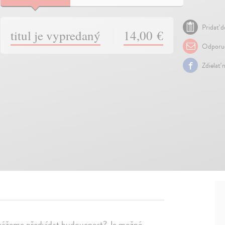
Pridať d
titul je vypredaný
14,00 €
Odporuč
Zdielať 
Dokážeme předvídat budoucnost? Je možné