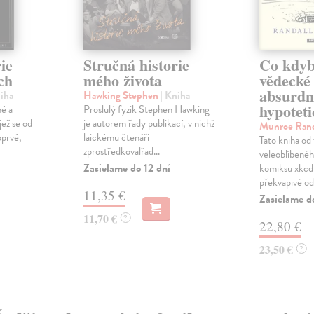
ie
Stručná historie
Co kdyb
ch
mého života
vědecké
absurdn
niha
Hawking Stephen
| Kniha
hypoteti
né a
Proslulý fyzik Stephen Hawking
jež se od
je autorem řady publikací, v nichž
Munroe Ran
oprvé,
laickému čtenáři
Tato kniha od
zprostředkovalřad...
veleoblíbené
Zasielame do 12 dní
komiksu xkcd 
překvapivé odp
11,35 €
Zasielame d
11,70 €
?
22,80 €
23,50 €
?