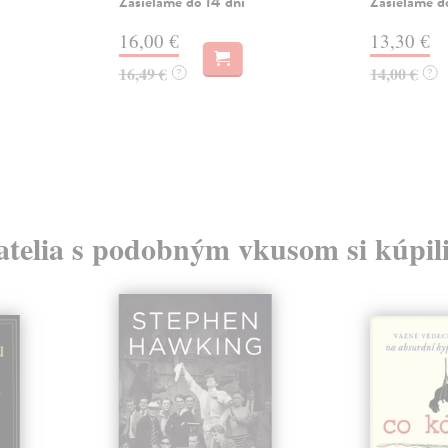
Zasielame do 14 dní
Zasielame d
16,00 €
13,30 €
16,49 €
14,00 €
?
?
atelia s podobným vkusom si kúpili