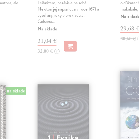
autora, ale
Leibnizem, nezávisle na sobě.
o důkazech
Newton jej napsal cca v roce 1671 a
mukabale, 
vyšel anglicky v překladu J.
Na sklad
Colsona…
29,68 
Na sklade
30,60 €
31,04 €
32,00 €
?
na sklade