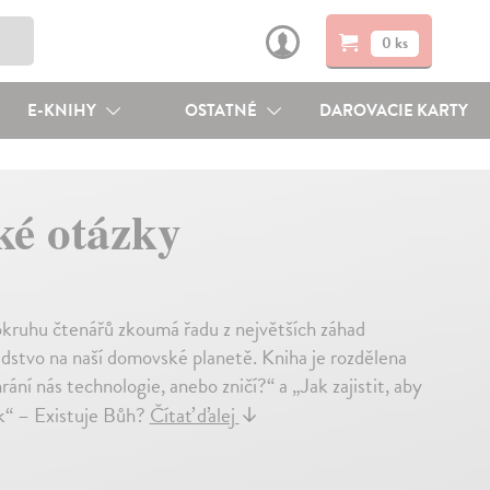
0 ks
E-KNIHY
OSTATNÉ
DAROVACIE KARTY
ké otázky
kruhu čtenářů zkoumá řadu z největších záhad
lidstvo na naší domovské planetě. Kniha je rozdělena
ání nás technologie, anebo zničí?“ a „Jak zajistit, aby
ek“ – Existuje Bůh?
Čítať ďalej
↓