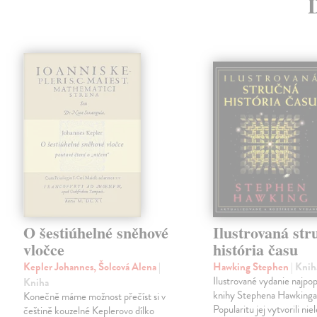
O šestiúhelné sněhové
Ilustrovaná str
vločce
história času
Kepler Johannes, Šolcová Alena
|
Hawking Stephen
| Knih
Ilustrované vydanie najpop
Kniha
knihy Stephena Hawkinga
Konečně máme možnost přečíst si v
Popularitu jej vytvorili nie
češtině kouzelné Keplerovo dílko