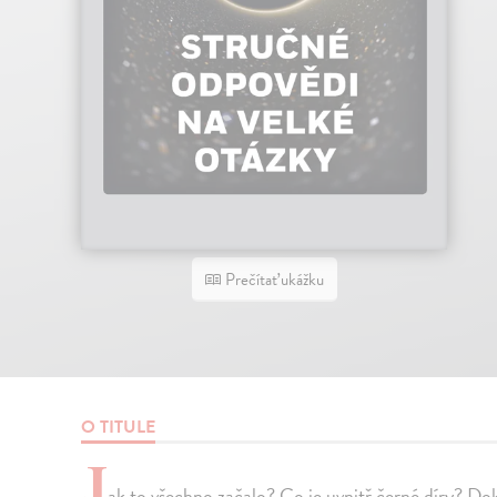
Prečítať ukážku
O TITULE
J
ak to všechno začalo? Co je uvnitř černé díry? 