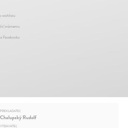
o wishlistu
iť známemu
na Facebooku
PREKLADATEĽ
Chalupský Rudolf
VYDAVATEĽ