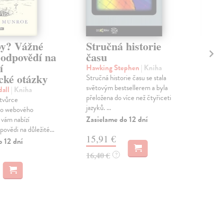
y? Vážné
Stručná historie
St
 odpovědí na
času
st
í
Hawking Stephen
| Kniha
Mes
cké otázky
Stručná historie času se stala
Kni
světovým bestsellerem a byla
Stru
dall
| Kniha
přeložena do více než čtyřiceti
před
 tvůrce
jazyků. ...
jak 
ho webového
Zasielame do 12 dní
Zas
vám nabízí
ovědi na důležité...
15,91 €
16
o 12 dní
16,40 €
16,
?