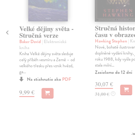
Stručná histor
Velké dějiny světa -
času v obraze
Stručná verze
Hawking Stephen
| K
Baker David
| Elektronická
Nové, bohatě ilustrova
kniha
doplněné vydání knihy, 
Kniha Velké dějiny světa sleduje
roku 1988, kdy vyšla p
celý příběh vesmíru a Země – od
stala milní...
velkého třesku přes vznik hvězd,
ga...
Zasielame do 12 dní
Na stiahnutie ako
PDF
30,07 €
9,99 €
31,00 €
?