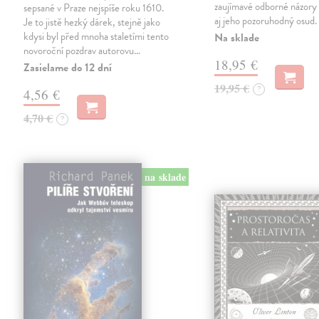
zaujímavé odborné názory 
sepsané v Praze nejspíše roku 1610.
aj jeho pozoruhodný osud.
Je to jistě hezký dárek, stejně jako
kdysi byl před mnoha staletími tento
Na sklade
novoroční pozdrav autorovu…
18,95 €
Zasielame do 12 dní
19,95 €
?
4,56 €
4,70 €
?
na sklade