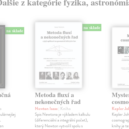
Ďalšie z kategórie fyzika, astronómi
na sklade
na sklade
učná
Metoda fluxí a
Myste
nekonečných řad
cosmo
a
Newton Isaac
| Kniha
Kepler J
ulárnejšej
Spis Newtona je výkladem kalkulu
Kepler Jo
.
(diferenciální a integrální počet),
cosmograp
len
který Newton vytvořil spolu s
knihy je t