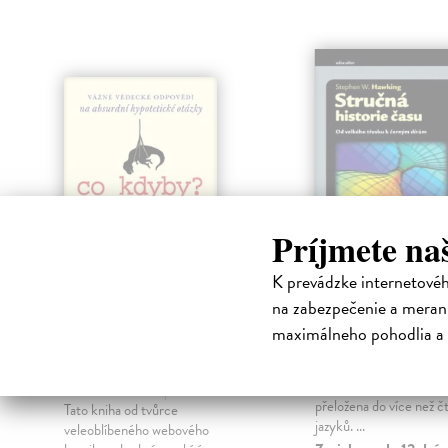
Príjmete na
K prevádzke internetové
Co kdyby? Vážné
Stručná histor
na zabezpečenie a merani
vědecké odpovědí na
času
maximálneho pohodlia a 
e
absurdní
Hawking Stephen
| K
hypotetické otázky
Stručná historie času se
světovým bestsellerem 
Munroe Randall
| Kniha
přeložena do více než čt
Tato kniha od tvůrce
jazyků. ...
veleoblíbeného webového