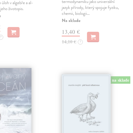
termodynamiku jako univerzální
 úloh v algebře a al-
jazyk přírody, který spojuje fyziku,
jeho životopis.
chemii, biologii…
e
Na sklade
€
13,40 €
?
14,10 €
?
na sklade