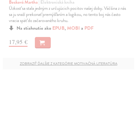
Becková Martha
| Elektronická kniha
Úzkosť sa stala jedným z určujúcich pocitov našej doby. Väčšina z nás
sa ju snaží prekonať premýšľaním a logikou, no tento boj nás často
vracia späť do začarovaného kruhu.
Na stiahnutie ako
EPUB
,
MOBI
a
PDF
17,95 €
ZOBRAZIŤ ĎALŠIE Z KATEGÓRIE MOTIVAČNÁ LITERATÚRA