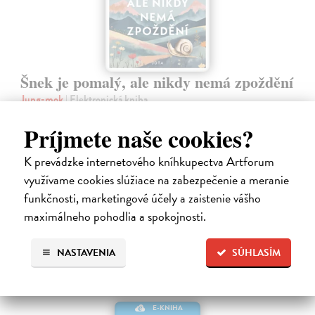
Šnek je pomalý, ale nikdy nemá zpoždění
Jung-mok
| Elektronická kniha
Tichá revoluce proti kultuře spěchu a připomínka toho, že být pomalý
neznamená být líný Už vás někdy napadlo, že šnek, který se pohybuje
Príjmete naše cookies?
pomalu, nikdy nedorazí na konec cesty? Už jste ho někdy chtěli
popadnout…
K prevádzke internetového kníhkupectva Artforum
Na stiahnutie ako
EPUB
a
MOBI
využívame cookies slúžiace na zabezpečenie a meranie
funkčnosti, marketingové účely a zaistenie vášho
11,13 €
maximálneho pohodlia a spokojnosti.
NASTAVENIA
SÚHLASÍM
E-KNIHA