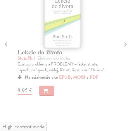
Lekcie do života
12
Stutz Phil
| Elektronická kniha
Pet
Existujú problémy a PROBLÉMY – láska, strata,
Kto
úspech, neúspech, nádej, ľútosť, život, smrť. Dá sa vô...
Uzn
Na stiahnutie ako
EPUB
,
MOBI
a
PDF
8,95 €
11
High-contrast mode