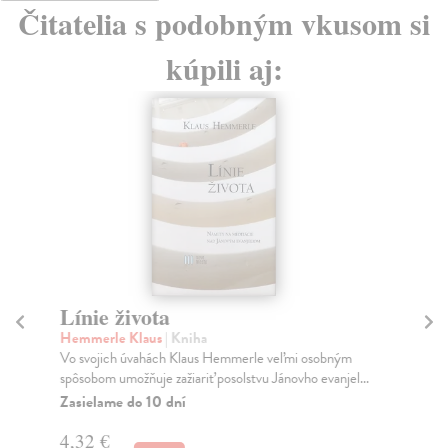
Čitatelia s podobným vkusom si
kúpili aj:
Línie života
S
di
Hemmerle Klaus
| Kniha
Vo svojich úvahách Klaus Hemmerle veľmi osobným
An
spôsobom umožňuje zažiariť posolstvu Jánovho evanjel...
Tát
naj
Zasielame do 10 dní
Do
4,32 €