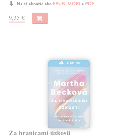
Na stiahnutie ako
EPUB
,
MOBI
a
PDF
9,35 €
E-KNIHA
Za hranicami úzkosti