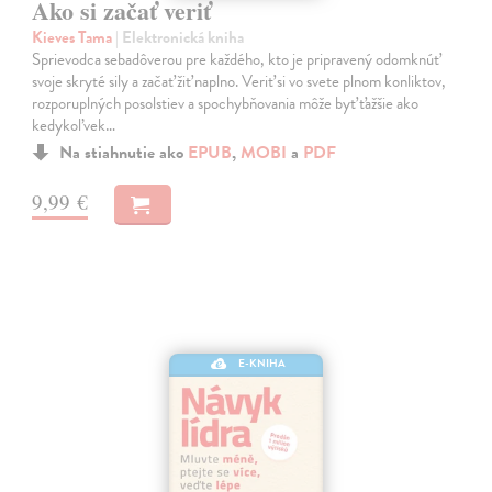
Ako si začať veriť
Kieves Tama
| Elektronická kniha
Sprievodca sebadôverou pre každého, kto je pripravený odomknúť
svoje skryté sily a začať žiť naplno. Veriť si vo svete plnom konliktov,
rozporuplných posolstiev a spochybňovania môže byť ťažšie ako
kedykoľvek…
Na stiahnutie ako
EPUB
,
MOBI
a
PDF
9,99 €
E-KNIHA