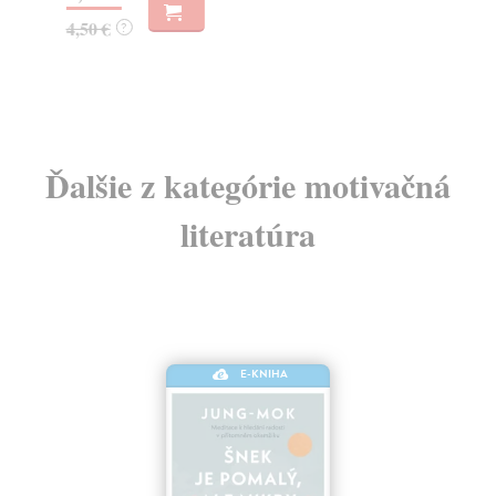
31
4,50 €
?
32
Ďalšie z kategórie motivačná
literatúra
E-KNIHA