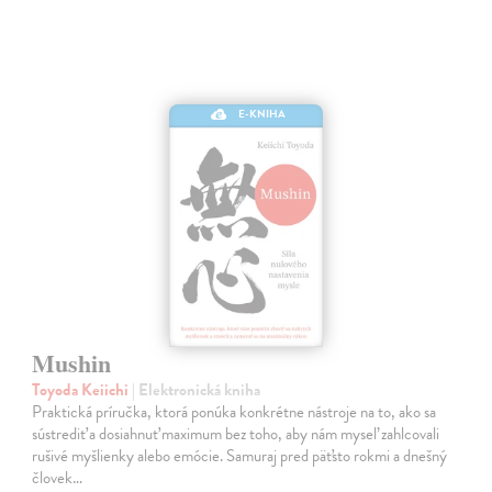
E-KNIHA
Mushin
Toyoda Keiichi
| Elektronická kniha
Praktická príručka, ktorá ponúka konkrétne nástroje na to, ako sa
sústrediť a dosiahnuť maximum bez toho, aby nám myseľ zahlcovali
rušivé myšlienky alebo emócie. Samuraj pred päťsto rokmi a dnešný
človek…