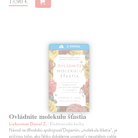
13,90 €
E-KNIHA
Ovládnite molekulu šťastia
Lieberman Daniel Z.
| Elektronická kniha
Návod na dlhodobú spokojnosť Dopamín, „molekula šťastia“, je
príčinou toho, ako ľahko dokážeme uviaznuť v neustálom cykle