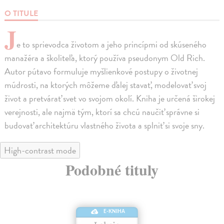
O TITULE
J
e to sprievodca životom a jeho princípmi od skúseného
manažéra a školiteľa, ktorý používa pseudonym Old Rich.
Autor pútavo formuluje myšlienkové postupy o životnej
múdrosti, na ktorých môžeme ďalej stavať, modelovať svoj
život a pretvárať svet vo svojom okolí. Kniha je určená širokej
verejnosti, ale najmä tým, ktorí sa chcú naučiť správne si
budovať architektúru vlastného života a splniť si svoje sny.
High-contrast mode
Podobné tituly
E-KNIHA