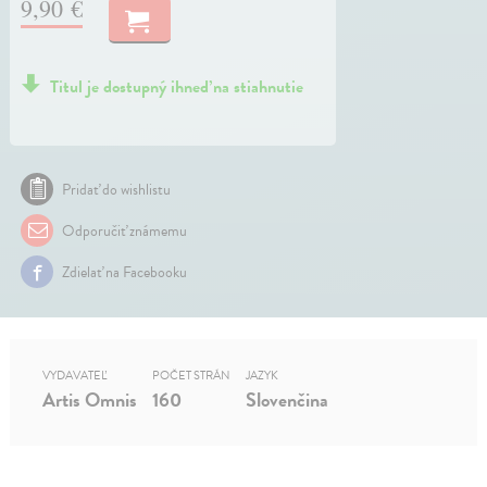
9,90 €
Titul je dostupný ihneď na stiahnutie
Pridať do wishlistu
Odporučiť známemu
Zdielať na Facebooku
VYDAVATEĽ
POČET STRÁN
JAZYK
Artis Omnis
160
Slovenčina