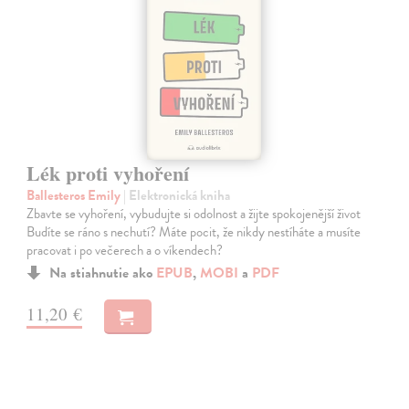
Lék proti vyhoření
Ballesteros Emily
| Elektronická kniha
Zbavte se vyhoření, vybudujte si odolnost a žijte spokojenější život
Budíte se ráno s nechutí? Máte pocit, že nikdy nestíháte a musíte
pracovat i po večerech a o víkendech?
Na stiahnutie ako
EPUB
,
MOBI
a
PDF
11,20 €