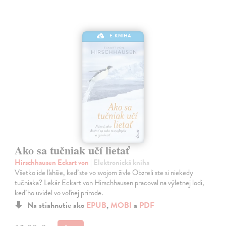
E-KNIHA
Ako sa tučniak učí lietať
Hirschhausen Eckart von
| Elektronická kniha
Všetko ide ľahšie, keď ste vo svojom živle Obzreli ste si niekedy
tučniaka? Lekár Eckart von Hirschhausen pracoval na výletnej lodi,
keď ho uvidel vo voľnej prírode.
Na stiahnutie ako
EPUB
,
MOBI
a
PDF