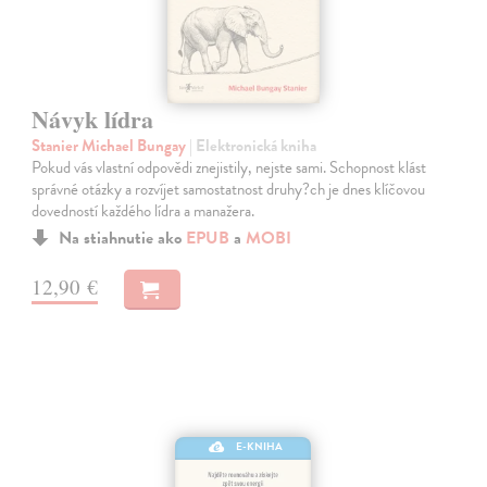
Návyk lídra
Stanier Michael Bungay
| Elektronická kniha
Pokud vás vlastní odpovědi znejistily, nejste sami. Schopnost klást
správné otázky a rozvíjet samostatnost druhy?ch je dnes klíčovou
dovedností každého lídra a manažera.
Na stiahnutie ako
EPUB
a
MOBI
12,90 €
E-KNIHA