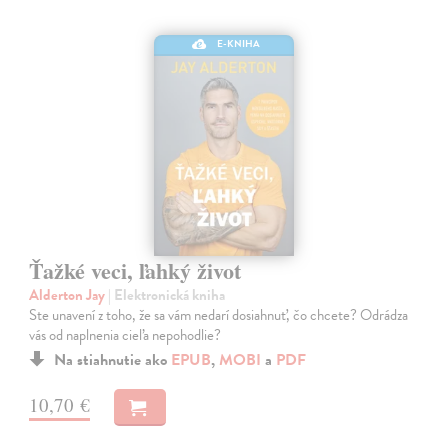
E-KNIHA
Ťažké veci, ľahký život
Alderton Jay
| Elektronická kniha
Ste unavení z toho, že sa vám nedarí dosiahnuť, čo chcete? Odrádza
vás od naplnenia cieľa nepohodlie?
Na stiahnutie ako
EPUB
,
MOBI
a
PDF
10,70 €