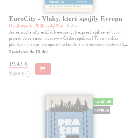
EuroCity - Vlaky, které spojily Evropu
Harák Martin, Šťáhlavský Petr
| Kniha
Jak se zrodila síť prestižních evropských expresů a jak se její vývoj
promítl do železniční dopravy v České republice? To vám přiblíží
publikace o historii evropské sítě komfortních mezinárodních vlaků,…
Zasielame do 10 dní
19,43 €
20,89 €
?
na sklade
novinka