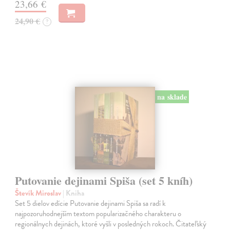
23,66 €
24,90 €
?
na sklade
Putovanie dejinami Spiša (set 5 kníh)
Števík Miroslav
| Kniha
Set 5 dielov edície Putovanie dejinami Spiša sa radí k
najpozoruhodnejším textom popularizačného charakteru o
regionálnych dejinách, ktoré vyšli v posledných rokoch. Čitateľský