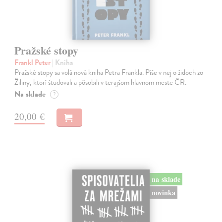
Pražské stopy
Frankl Peter
| Kniha
Pražské stopy sa volá nová kniha Petra Frankla. Píše v nej o židoch zo
Žiliny, ktorí študovali a pôsobili v terajšom hlavnom meste ČR.
Na sklade
?
20,00 €
na sklade
novinka