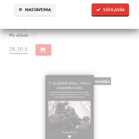
Historické nápisy a ich nosiče
Šedivý Juraj
| Kniha
NASTAVENIA
SÚHLASÍM
Po nemeckej a francúzskej príručke epigrafie (historickej disciplíny
zaoberajúcej sa nápismi) vychádza tretia syntéza vývoja nápisovej
kultúry, primárne zameraná na územie Slovenska a blízke okolie, s…
Na sklade
?
28,30 €
novinka