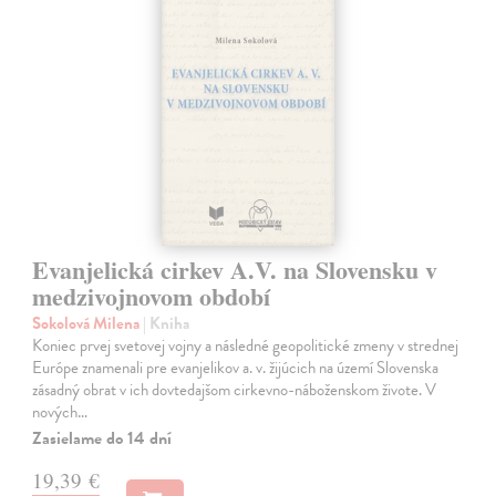
Evanjelická cirkev A.V. na Slovensku v
medzivojnovom období
Sokolová Milena
| Kniha
Koniec prvej svetovej vojny a následné geopolitické zmeny v strednej
Európe znamenali pre evanjelikov a. v. žijúcich na území Slovenska
zásadný obrat v ich dovtedajšom cirkevno-náboženskom živote. V
nových…
Zasielame do 14 dní
19,39 €