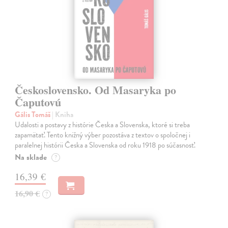
Československo. Od Masaryka po
Čaputovú
Gális Tomáš
| Kniha
Udalosti a postavy z histórie Česka a Slovenska, ktoré si treba
zapamätať. Tento knižný výber pozostáva z textov o spoločnej i
paralelnej histórii Česka a Slovenska od roku 1918 po súčasnosť.
Na sklade
?
16,39 €
16,90 €
?