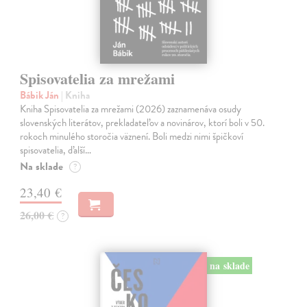
Spisovatelia za mrežami
Bábik Ján
| Kniha
Kniha Spisovatelia za mrežami (2026) zaznamenáva osudy
slovenských literátov, prekladateľov a novinárov, ktorí boli v 50.
rokoch minulého storočia väznení. Boli medzi nimi špičkoví
spisovatelia, ďalší…
Na sklade
?
23,40 €
26,00 €
?
na sklade