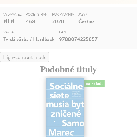
VYDAVATEĽ
POČET STRÁN
ROK VYDANIA
JAZYK
NLN
468
2020
Čeština
VÄZBA
EAN
Tvrdá väzba / Hardback
9788074225857
High-contrast mode
Podobné tituly
na sklade