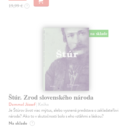
19,99 €
?
na sklade
Štúr. Zrod slovenského národa
Demmel József
| Kniha
Je Štúrov život viac mýtus, alebo vysnená predstava o zakladateľovi
národa? Ako to v skutočnosti bolo s eho vzťahmi a láskou?
Na sklade
?