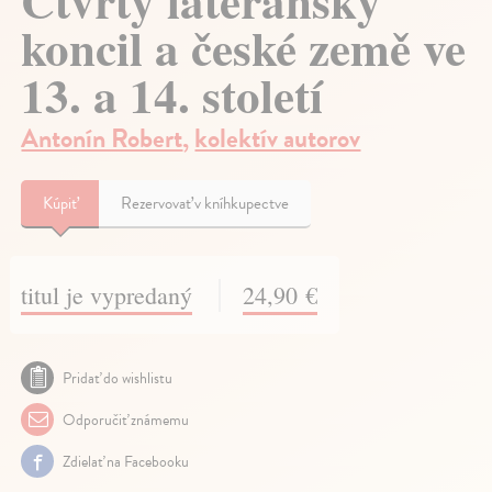
Čtvrtý lateránský
koncil a české země ve
13. a 14. století
Antonín Robert
,
kolektív autorov
Kúpiť
Rezervovať v kníhkupectve
titul je vypredaný
24,90 €
Pridať do wishlistu
Odporučiť známemu
Zdielať na Facebooku