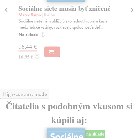
Sociálne siete musia byť zničené
S
K
Marec Samo
| Kniha
Sociálne siete nám ubližujú ako jednotlivcom a kazia
Mik
medziľudské vzťahy, rozkladajú spoločnosť a def...
Mon
o k
Na sklade
?
Na
16,44 €
23
16,95 €
?
24
High-contrast mode
Čitatelia s podobným vkusom si
kúpili aj:
na sklade