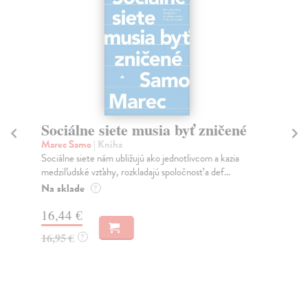
Sociálne siete musia byť zničené
S
K
Marec Samo
| Kniha
Sociálne siete nám ubližujú ako jednotlivcom a kazia
Mik
medziľudské vzťahy, rozkladajú spoločnosť a def...
Mon
o k
Na sklade
?
Na
16,44 €
23
16,95 €
?
24