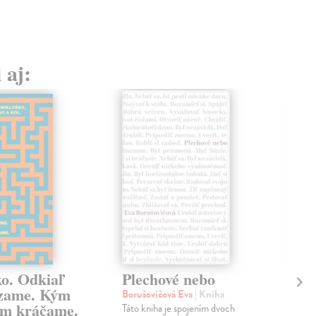
 aj:
ko. Odkiaľ
Plechové nebo
Po
zame. Kým
Borušovičová Eva
| Kniha
Kun
m kráčame.
Táto kniha je spojením dvoch
Poma