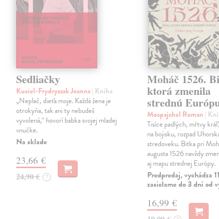
Sedliačky
Moháč 1526. Bi
ktorá zmenila
Kuciel-Frydryszak Joanna
| Kniha
strednú Európ
„Neplač, dieťa moje. Každá žena je
otrokyňa, tak ani ty nebudeš
Mocpajchel Roman
| Kn
vyvolená,“ hovorí babka svojej mladej
Tisíce padlých, mŕtvy krá
vnučke.
na bojisku, rozpad Uhorsk
Na sklade
stredoveku. Bitka pri Moh
augusta 1526 navždy zmeni
23,66 €
aj mapu strednej Európy.
Predpredaj, vychádza 1
24,90 €
?
zasielame do 3 dní od 
16,99 €
19,99 €