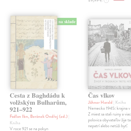
?
na sklade
Cesta z Baghdádu k
Čas vlkov
volžským Bulharům,
Jähner Harald
| Kniha
921–922
Nemecko 1945: krajina v 
Z miest sa stali ruiny a via
Fadlan Ibn, Beránek Ondřej (ed.)
|
polovica obyvateľov žije t
Kniha
nepatrí alebo netúži byť.
V roce 921 se na pokyn