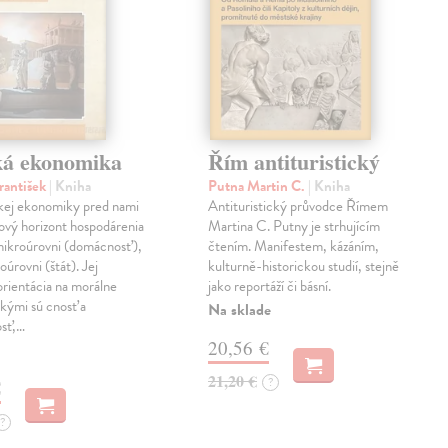
ká ekonomika
Řím antituristický
rantišek
| Kniha
Putna Martin C.
| Kniha
ckej ekonomiky pred nami
Antituristický průvodce Římem
ový horizont hospodárenia
Martina C. Putny je strhujícím
mikroúrovni (domácnosť),
čtením. Manifestem, kázáním,
oúrovni (štát). Jej
kulturně-historickou studií, stejně
orientácia na morálne
jako reportáží či básní.
kými sú cnosť a
Na sklade
osť,…
20,56 €
21,20 €
?
€
?