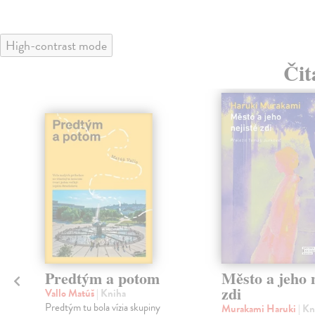
High-contrast mode
Čit
Predtým a potom
Město a jeho n
zdi
Vallo Matúš
| Kniha
Predtým tu bola vízia skupiny
Murakami Haruki
| Kn