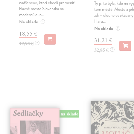
nadšencov, ktorí chceli premeniť
Ty jsi to byla, kdo mi vy
hlavné mesto Slovenska na
tom městě. Město a jeh
modernú eur...
zdi – dlouho očekávan
Haru...
Na sklade
?
Na sklade
?
18,55 €
31,21 €
19,95 €
?
32,85 €
?
na sklade