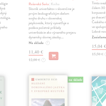
Tímto sva
ológie
Rešovská Soňa
| Kniha
číslem 30 
dijná
Slovník univerbátov v slovenčine je
korpusové 
udijný
prvým lexikografickým dielom
po dvacet 
tológia.
svojho druhu v slovenskej
Českého n
á
jazykovede, ktorý vysvetľuje a
ve spolupr
ijného
podáva početné príklady
Lidové nov
univerbizácie ako výrazného prejavu
Zasielame
dynamiky slovnej zásoby.…
Na sklade
?
15,04 
11,40 €
15,50 €
12,00 €
?
na sklade