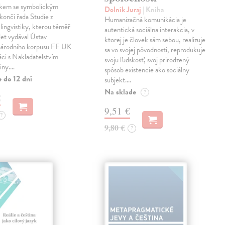
zkem se symbolickým
Dolník Juraj
| Kniha
končí řada Studie z
Humanizačná komunikácia je
lingvistiky, kterou téměř
autentická sociálna interakcia, v
let vydával Ústav
ktorej je človek sám sebou, realizuje
árodního korpusu FF UK
sa vo svojej pôvodnosti, reprodukuje
áci s Nakladatelstvím
svoju ľudskosť, svoj prirodzený
iny.…
spôsob existencie ako sociálny
 do 12 dní
subjekt.…
Na sklade
?
€
9,51 €
?
9,80 €
?