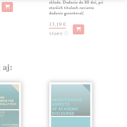
15
sklade. Dodanie do 30 dní, pri
starších tituloch nevieme
16,
dodanie garantovať.
13,19 €
13,60 €
?
 aj: