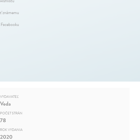
wishlistu
ť známemu
a Facebooku
VYDAVATEĽ
Veda
POČET STRÁN
78
ROK VYDANIA
2020