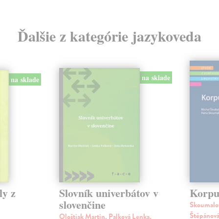
Ďalšie z kategórie jazykoveda
na sklade
na sklade
ly z
Slovník univerbátov v
Korpus
slovenčine
Skoumalov
Štěpánová
Ološtiak Martin, Palková Lenka,