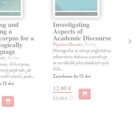
ng and
Investigating
Th
ng a
Aspects of
of
corpus for a
Academic Discourse
Me
ogically
Pípalová Renata
| Kniha
Sló
nguage
Monografie se věnuje anglickému
Lexi
odbornému diskursu a zaměřuje
nepř
ndr
| Kniha
se na několik jeho zásadních rysů.
češt
usy, čili korpusy,
Ačk...
jazy
tují jazyk tak, jak
Zasielame do 12 dní
Zas
erodilí mluvčí, posk...
o 12 dní
12,80 €
8,
13,20 €
8,9
?