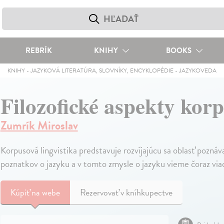
REBRÍK
KNIHY
BOOKS
KNIHY
-
JAZYKOVÁ LITERATÚRA, SLOVNÍKY, ENCYKLOPÉDIE
-
JAZYKOVEDA
Filozofické aspekty korp
Zumrík Miroslav
Korpusová lingvistika predstavuje rozvíjajúcu sa oblasť pozná
poznatkov o jazyku a v tomto zmysle o jazyku vieme čoraz via
Kúpiť
na webe
Rezervovať v kníhkupectve