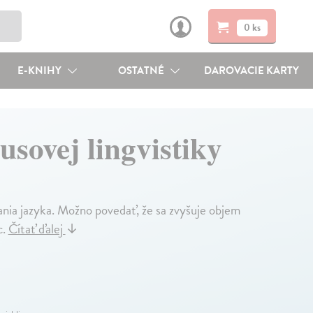
0 ks
E-KNIHY
OSTATNÉ
DAROVACIE KARTY
usovej lingvistiky
vania jazyka. Možno povedať, že sa zvyšuje objem
c.
Čítať ďalej
↓