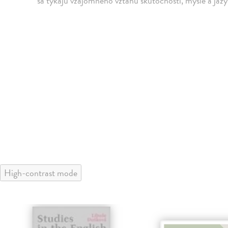
sa týkajú vzájomného vzťahu skutočnosti, mysle a jazy
High-contrast mode