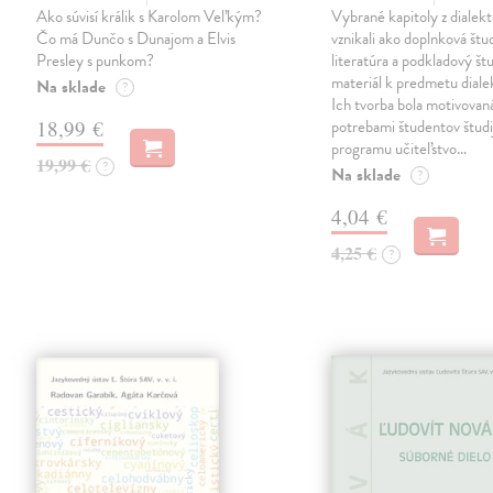
Ako súvisí králik s Karolom Veľkým?
Vybrané kapitoly z dialekt
Čo má Dunčo s Dunajom a Elvis
vznikali ako doplnková štu
Presley s punkom?
literatúra a podkladový št
materiál k predmetu dialek
Na sklade
?
Ich tvorba bola motivovan
18,99 €
potrebami študentov štud
programu učiteľstvo…
19,99 €
?
Na sklade
?
4,04 €
4,25 €
?