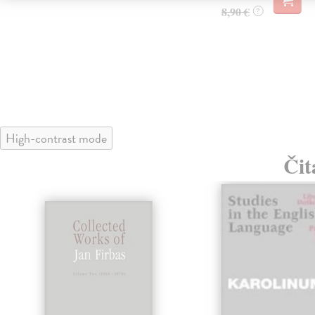
8,90 €
?
High-contrast mode
Čit