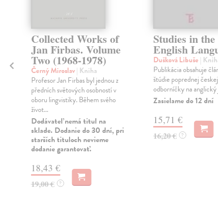
h
Collected Works of
Studies in the
Jan Firbas. Volume
English Lang
Two (1968-1978)
Dušková Libuše
| Knih
Publikácia obsahuje člá
Černý Miroslav
| Kniha
štúdie poprednej českej
Profesor Jan Firbas byl jednou z
odborníčky na anglický 
předních světových osobností v
oboru lingvistiky. Během svého
Zasielame do 12 dní
život...
15,71 €
Dodávateľ nemá titul na
sklade. Dodanie do 30 dní, pri
16,20 €
?
starších tituloch nevieme
dodanie garantovať.
18,43 €
19,00 €
?