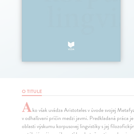
O TITULE
A
ko však uvádza Aristoteles v úvode svojej Metafy
v odhaľovaní príčin medzi javmi. Predkladaná práca j
oblasti výskumu korpusovej lingvistiky s jej filozofick