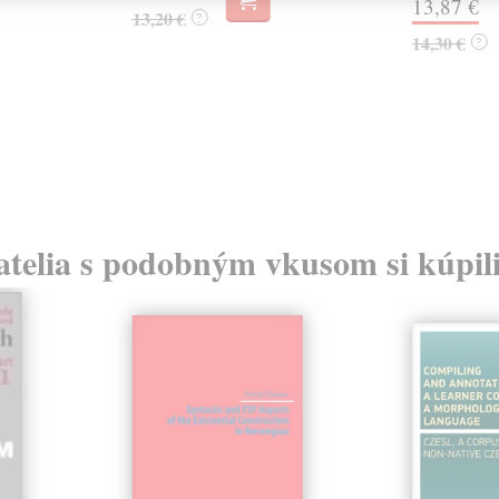
13,87 €
13,20 €
?
14,30 €
?
atelia s podobným vkusom si kúpili