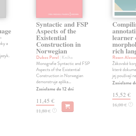
Syntactic and FSP
Compili
uage
Aspects of the
annotati
Existential
learner 
a
Construction in
morphol
nky a
Norwegian
rich la
jazyk.
Dubec Pavel
| Kniha
Rosen Alexa
Monografie Syntactic and FSP
Žákovské korp
Aspects of the Existential
které dokumen
Construction in Norwegian
jej používají n
demonstruje aplika...
Zasielame d
Zasielame do 12 dní
15,52 €
11,45 €
16,00 €
?
11,80 €
?