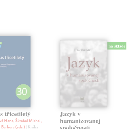
na sklade
 třicetiletý
Jazyk v
humanizovanej
á Hana, Škrabal Michal,
spoločnosti
 Barbora (eds.)
| Kniha