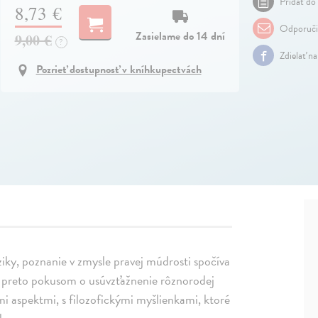
Pridať do 
8,73 €
Odporuči
Zasielame do 14 dní
9,00 €
?
Zdielať n
Pozrieť dostupnosť v kníhkupectvách
ziky, poznanie v zmysle pravej múdrosti spočíva
e preto pokusom o usúvzťažnenie rôznorodej
ými aspektmi, s filozofickými myšlienkami, ktoré