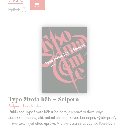
8,40 €
?
Typo života běh = Solpera
Solpera Jan
| Kniha
Publikace Typo života běh = Solpera je v pravém slova smyslu
autorskou monografií, pokud jde o celkovou koncepci, výběr prací,
hlavní text i grafickou úpravu. V první části po úvodu Ivy Knobloch,
nazvaném…