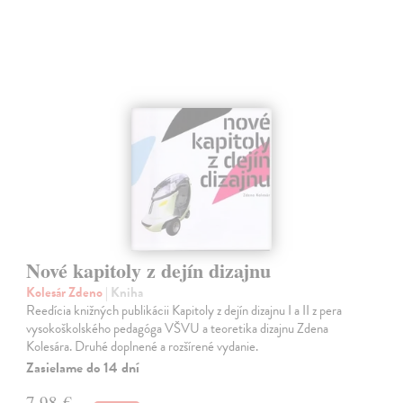
Nové kapitoly z dejín dizajnu
Kolesár Zdeno
| Kniha
Reedícia knižných publikácii Kapitoly z dejín dizajnu I a II z pera
vysokoškolského pedagóga VŠVU a teoretika dizajnu Zdena
Kolesára. Druhé doplnené a rozšírené vydanie.
Zasielame do 14 dní
7,98 €