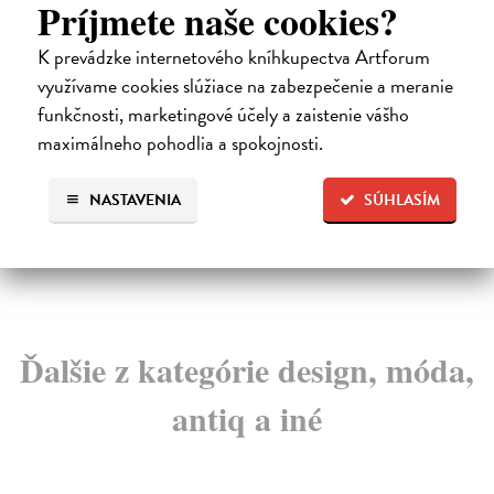
Príjmete naše cookies?
Město a jeho nejisté zdi
Tr
K prevádzke internetového kníhkupectva Artforum
Murakami Haruki
| Kniha
Ma
využívame cookies slúžiace na zabezpečenie a meranie
Ty jsi to byla, kdo mi vyprávěl o tom městě. Město a
JE
jeho nejisté zdi – dlouho očekávaný román Haru...
NAŠ
funkčnosti, marketingové účely a zaistenie vášho
muž
Na sklade
?
maximálneho pohodlia a spokojnosti.
Za
31,21 €
22
NASTAVENIA
SÚHLASÍM
32,85 €
?
24
Ďalšie z kategórie design, móda,
antiq a iné