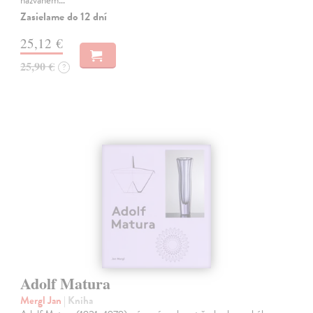
Zasielame do 12 dní
25,12 €
25,90 €
?
Adolf Matura
Mergl Jan
| Kniha