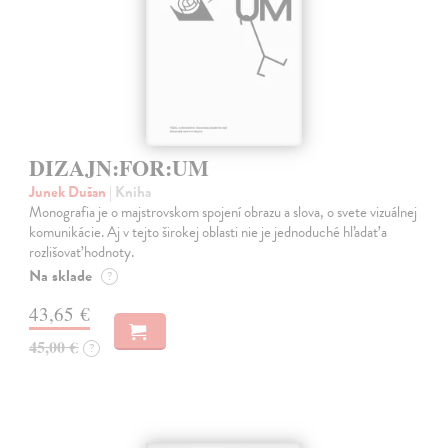
DIZAJN:FOR:UM
Junek Dušan
| Kniha
Monografia je o majstrovskom spojení obrazu a slova, o svete vizuálnej
komunikácie. Aj v tejto širokej oblasti nie je jednoduché hľadať a
rozlišovať hodnoty.
Na sklade
?
43,65 €
45,00 €
?