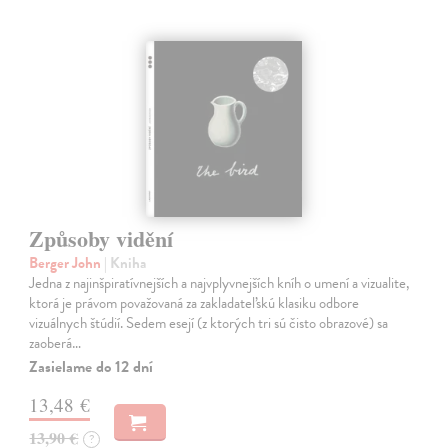
Způsoby vidění
Berger John
| Kniha
Jedna z najinšpiratívnejších a najvplyvnejších kníh o umení a vizualite,
ktorá je právom považovaná za zakladateľskú klasiku odbore
vizuálnych štúdií. Sedem esejí (z ktorých tri sú čisto obrazové) sa
zaoberá…
Zasielame do 12 dní
13,48 €
13,90 €
?