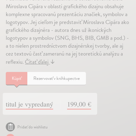
Miroslava Cipára v oblasti grafického dizajnu obsahuje
komplexne spracovanú prezentáciu značiek, symbolov a
logotypov. Jej cieľom je predstaviť Miroslava Cipára ako
grafického dizajnéra - autora dnes už ikonických
logotypov a symbolov (SNG, BHS, BIB, GMB a pod.) -
a to nielen prostredníctvom dizajnérskej tvorby, ale aj
cez textovú časť zameranú na jej teoretickú analýzu a
reflexiu.
Čítať ďalej
↓
Kúpiť
Rezervovať v kníhkupectve
titul je vypredaný
199,00 €
Pridať do wishlistu