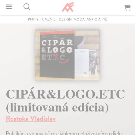
KNIHY
-
UMENIE
-
DESIGN, MÓDA, ANTIQ A INÉ
CIPÁR&LOGO.ETC
(limitovaná edícia)
Rostoka Vladislav
Publikácia venovaná rozsiahlemu celoživotnému dielu