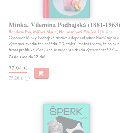
Minka. Vilemína Podhajská (1881-1963)
Bendová Eva, Míčová Marie, Neumannová Eva (ed.)
| Kniha
Osobnost Minky Podhajské zůstávala doposud mimo hlavní zájem o
výtvarnou tvorbu žen počátku 20. století, možná i proto, že polovinu
života prožila ve Vídni, kde se narodila a získala výtvarné vzdělání.…
Zasielame do 12 dní
72,94 €
75,20 €
?