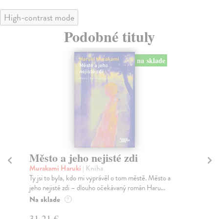
High-contrast mode
Podobné tituly
na sklade
Město a jeho nejisté zdi
Tr
Murakami Haruki
| Kniha
Ma
Ty jsi to byla, kdo mi vyprávěl o tom městě. Město a
JE
jeho nejisté zdi – dlouho očekávaný román Haru...
NAŠ
muž
Na sklade
?
Za
31,21 €