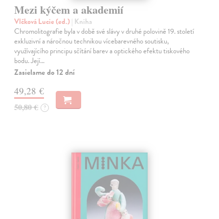
Mezi kýčem a akademií
Vlčková Lucie (ed.)
| Kniha
Chromolitografie byla v době své slávy v druhé polovině 19. století
exkluzivní a náročnou technikou vícebarevného soutisku,
využívajícího principu sčítání barev a optického efektu tiskového
bodu. Její…
Zasielame do 12 dní
49,28 €
50,80 €
?