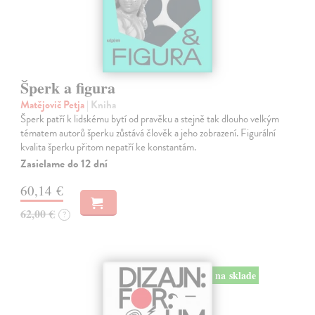
Šperk a figura
Matějovič Petja
| Kniha
Šperk patří k lidskému bytí od pravěku a stejně tak dlouho velkým
tématem autorů šperku zůstává člověk a jeho zobrazení. Figurální
kvalita šperku přitom nepatří ke konstantám.
Zasielame do 12 dní
60,14 €
62,00 €
?
na sklade