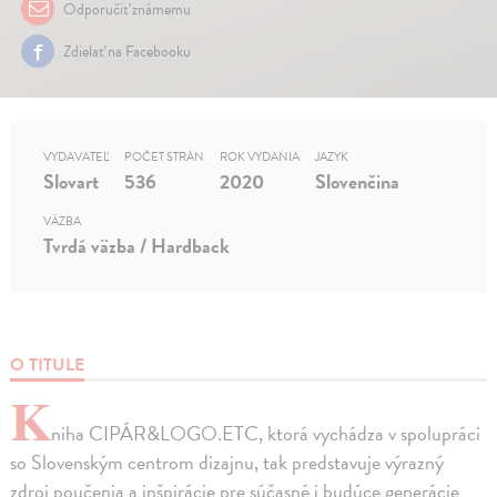
Odporučiť známemu
Zdielať na Facebooku
VYDAVATEĽ
POČET STRÁN
ROK VYDANIA
JAZYK
Slovart
536
2020
Slovenčina
VÄZBA
Tvrdá väzba / Hardback
O TITULE
K
niha CIPÁR&LOGO.ETC, ktorá vychádza v spolupráci
so Slovenským centrom dizajnu, tak predstavuje výrazný
zdroj poučenia a inšpirácie pre súčasné i budúce generácie