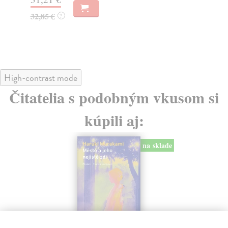
22
32,85 €
?
24
High-contrast mode
Čitatelia s podobným vkusom si
kúpili aj:
na sklade