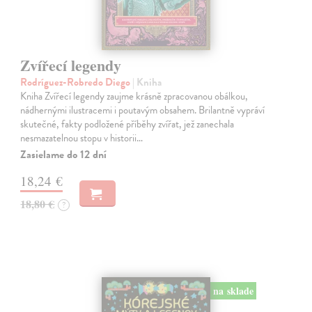
Zvířecí legendy
Rodríguez-Robredo Diego
| Kniha
Kniha Zvířecí legendy zaujme krásně zpracovanou obálkou,
nádhernými ilustracemi i poutavým obsahem. Brilantně vypráví
skutečné, fakty podložené příběhy zvířat, jež zanechala
nesmazatelnou stopu v historii…
Zasielame do 12 dní
18,24 €
18,80 €
?
na sklade