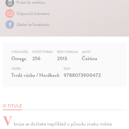
Pridať do wishlistu
Odporučiť známemu
Zdielať na Facebooku
VYDAVATEĽ
POČET STRÁN
ROK VYDANIA
JAZYK
Omega
256
2013
Čeština
VÄZBA
EAN
Tvrdá väzba / Hardback
9788073900472
O TITULE
V
knize se dočtete například o původu znaku města