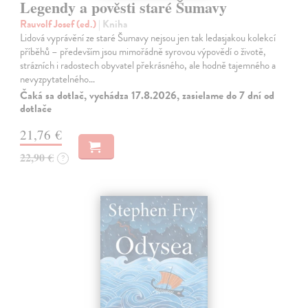
Legendy a pověsti staré Šumavy
Rauvolf Josef (ed.)
| Kniha
Lidová vyprávění ze staré Šumavy nejsou jen tak ledasjakou kolekcí
příběhů – především jsou mimořádně syrovou výpovědí o životě,
strázních i radostech obyvatel překrásného, ale hodně tajemného a
nevyzpytatelného…
Čaká sa dotlač, vychádza 17.8.2026, zasielame do 7 dní od
dotlače
21,76 €
22,90 €
?