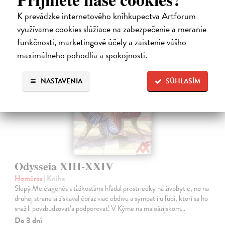
24,90 €
?
K prevádzke internetového kníhkupectva Artforum
využívame cookies slúžiace na zabezpečenie a meranie
funkčnosti, marketingové účely a zaistenie vášho
maximálneho pohodlia a spokojnosti.
NASTAVENIA
SÚHLASÍM
Odysseia XIII-XXIV
Homéros
| Kniha
Slepý Melésigenés s ťažkosťami hľadal prostriedky na živobytie, no na
druhej strane si získaval čoraz viac obdivu a sympatií u ľudí, ktorí sa ho
snažili povzbudzovať a podporovať. V Kýme na maloázijskom…
Do 3 dní