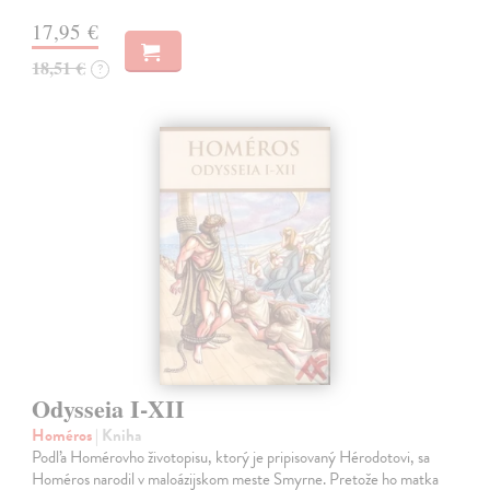
17,95 €
18,51 €
?
Odysseia I-XII
Homéros
| Kniha
Podľa Homérovho životopisu, ktorý je pripisovaný Hérodotovi, sa
Homéros narodil v maloázijskom meste Smyrne. Pretože ho matka