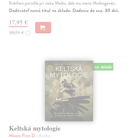
Krétheis porodila pri rieke Melés, dala mu meno Melésigenés.
Dodávateľ nemá titul na sklade. Dodanie do cca. 30 dní.
17,95 €
18,51 €
?
na sklade
Keltská mytologie
Moore Finn D.
| Kniha