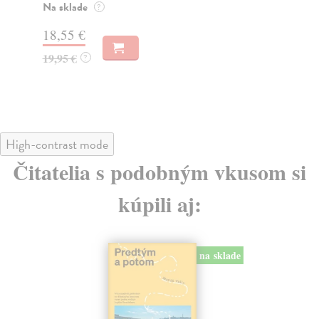
muž
Na sklade
?
Za
31,21 €
22
32,85 €
?
24
High-contrast mode
Čitatelia s podobným vkusom si
kúpili aj:
na sklade