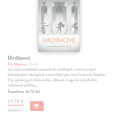
Hrdinové
Fry Stephen
| Kniha
Jen málo smrtelníků se pustilo do odvážných a srdceryvných
dobrodružství tak stylově a triumfálně jako řečtí hrdinové. Stephen
Fry vypráví jejich dramatické, zábavné i tragické a především
nadčasové příběhy…
Zasielame do 12 dní
17,75 €
18,30 €
?