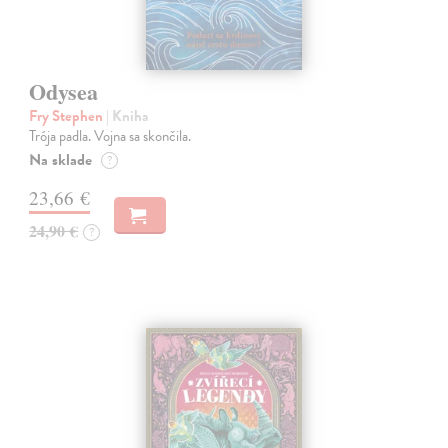
Odysea
Fry Stephen
| Kniha
Trója padla. Vojna sa skončila.
Na sklade
?
23,66 €
24,90 €
?