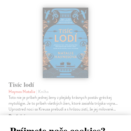
Tisíc lodí
Haynes Natalie
| Kniha
Toto nie je príbeh jednej ženy z plejády krásnych postáv gréckej
mytológie. Je to príbeh všetkých žien, ktoré zasiahla trójska vojna...
Uprostred noci sa Kreusa prebudí a s hrôzou zistí, že jej milované…
Do 4 dní
23,66 €
Príjmete naše cookies?