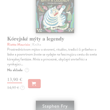
Kórejské mýty a legendy
Riotto Maurizio
| Kniha
Prostredníctvom mýtov o stvorení, rituálov, tradícií či príbehov o
láske a posmrtnom živote sa vydajte na fascinujúcu cestu do sveta
kórejskej fantázie. Mnísi a princezné, obyčajní smrteľníci a
vynikajúci…
Na sklade
?
13,90 €
14,95 €
?