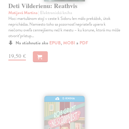
Deti Vilderienu: Reathvis
Matijová Martina
| Elektronická kniha
Hoci martulánom stojí v ceste k Sidoru len málo prekážok, útok
neprichádza. Namiesto toho sa pozornosť nepriateľa upiera k
niečomu oveľa cennejšiemu než k mestu – ku korune, ktorá mu môže
otvoriť prístup…
Na stiahnutie ako
EPUB
,
MOBI
a
PDF
19,50 €
E-KNIHA