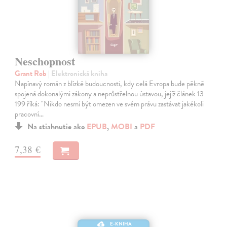
Neschopnost
Grant Rob
| Elektronická kniha
Napínavý román z blízké budoucnosti, kdy celá Evropa bude pěkně
spojená dokonalými zákony a neprůstřelnou ústavou, jejíž článek 13
199 říká: "Nikdo nesmí být omezen ve svém právu zastávat jakékoli
pracovní…
Na stiahnutie ako
EPUB
,
MOBI
a
PDF
7,38 €
E-KNIHA