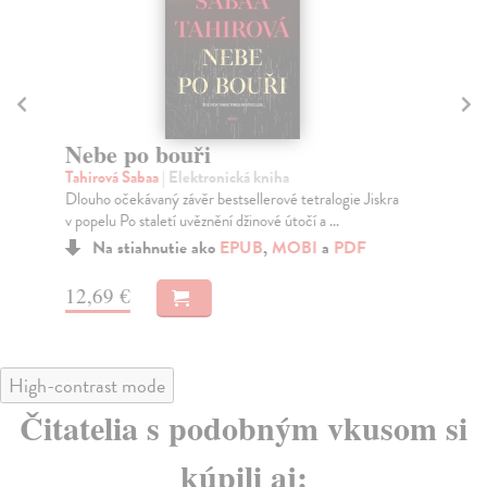
Nebe po bouři
P
Tahirová Sabaa
| Elektronická kniha
Tol
Dlouho očekávaný závěr bestsellerové tetralogie Jiskra
Sou
v popelu Po staletí uvěznění džinové útočí a ...
Sed
Na stiahnutie ako
EPUB
,
MOBI
a
PDF
12,69 €
15
High-contrast mode
Čitatelia s podobným vkusom si
kúpili aj: