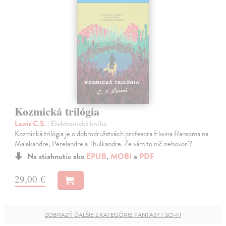
Kozmická trilógia
Lewis C.S.
| Elektronická kniha
Kozmická trilógia je o dobrodružstvách profesora Elwina Ransoma na
Malakandre, Perelandre a Thulkandre. Že vám to nič nehovorí?
Na stiahnutie ako
EPUB
,
MOBI
a
PDF
29,00 €
ZOBRAZIŤ ĎALŠIE Z KATEGÓRIE FANTASY / SCI-FI