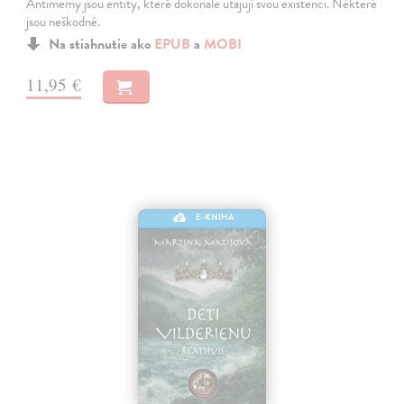
Antimemy jsou entity, které dokonale utajují svou existenci. Některé
jsou neškodné.
Na stiahnutie ako
EPUB
a
MOBI
11,95 €
E-KNIHA