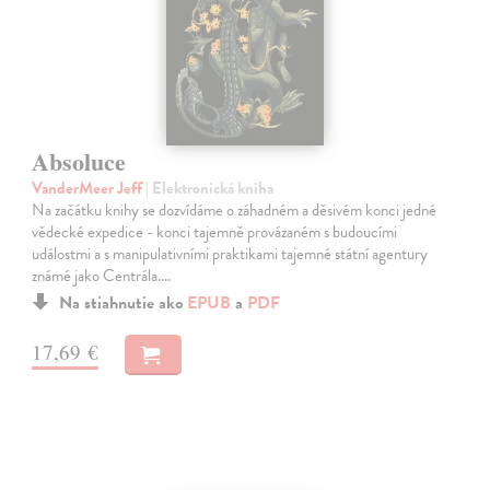
Absoluce
VanderMeer Jeff
| Elektronická kniha
Na začátku knihy se dozvídáme o záhadném a děsivém konci jedné
vědecké expedice - konci tajemně provázaném s budoucími
událostmi a s manipulativními praktikami tajemné státní agentury
známé jako Centrála.…
Na stiahnutie ako
EPUB
a
PDF
17,69 €