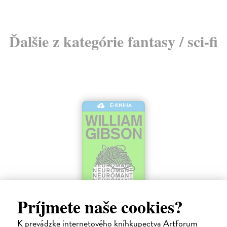
Ďalšie z kategórie fantasy / sci-fi
E-KNIHA
Príjmete naše cookies?
Neuromant
K prevádzke internetového kníhkupectva Artforum