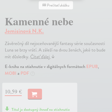
Prečítať ukážku
Kamenné nebe
Jemisinová N.K.
Závěrečný díl nejoceňovanější fantasy série současnosti
Luna se brzy vrátí. A záleží na dvou ženách, jaké to bude
mít důsledky.
Čítať ďalej
↓
E-kniha na stiahnutie v digitálnych formátoch
EPUB
,
MOBI
a
PDF
?
10,59 €
Titul je dostupný ihneď na stiahnutie