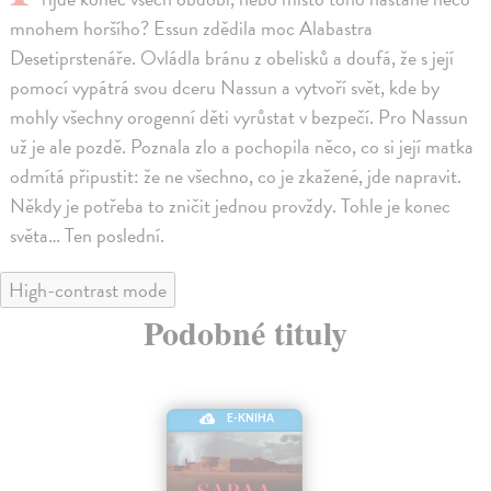
mnohem horšího? Essun zdědila moc Alabastra
Desetiprstenáře. Ovládla bránu z obelisků a doufá, že s její
pomocí vypátrá svou dceru Nassun a vytvoří svět, kde by
mohly všechny orogenní děti vyrůstat v bezpečí. Pro Nassun
už je ale pozdě. Poznala zlo a pochopila něco, co si její matka
odmítá připustit: že ne všechno, co je zkažené, jde napravit.
Někdy je potřeba to zničit jednou provždy. Tohle je konec
světa… Ten poslední.
High-contrast mode
Podobné tituly
E-KNIHA