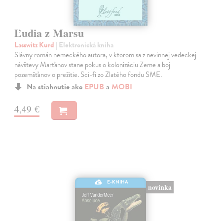
Ľudia z Marsu
Lasswitz Kurd
| Elektronická kniha
Slávny román nemeckého autora, v ktorom sa z nevinnej vedeckej
návštevy Marťanov stane pokus o kolonizáciu Zeme a boj
pozemšťanov o prežitie. Sci-fi zo Zlatého fondu SME.
Na stiahnutie ako
EPUB
a
MOBI
4,49 €
E-KNIHA
novinka