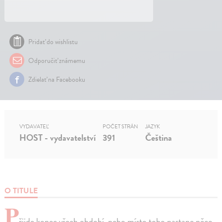
Pridať do wishlistu
Odporučiť známemu
Zdielať na Facebooku
VYDAVATEĽ
POČET STRÁN
JAZYK
HOST - vydavatelství
391
Čeština
O TITULE
P
řijde konec všech období, nebo místo toho nastane něco