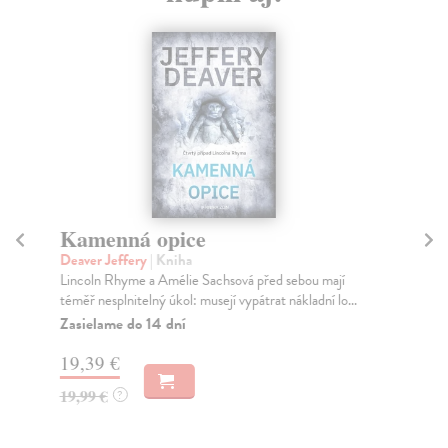
Kamenná opice
C
Deaver Jeffery
| Kniha
Sk
Lincoln Rhyme a Amélie Sachsová před sebou mají
Pov
téměř nesplnitelný úkol: musejí vypátrat nákladní lo...
pov
Zasielame do 14 dní
Na
19,39 €
13
19,99 €
14
?