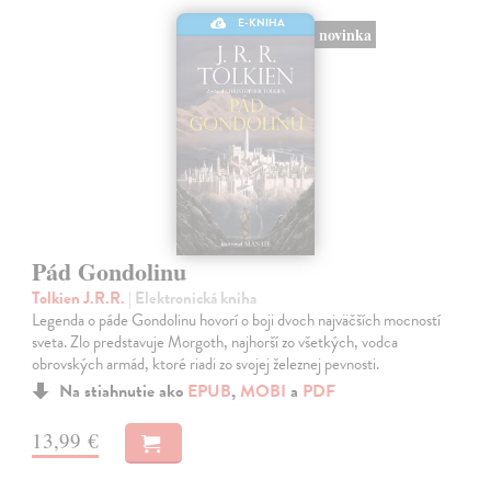
E-KNIHA
novinka
Pád Gondolinu
Tolkien J.R.R.
| Elektronická kniha
Legenda o páde Gondolinu hovorí o boji dvoch najväčších mocností
sveta. Zlo predstavuje Morgoth, najhorší zo všetkých, vodca
obrovských armád, ktoré riadi zo svojej železnej pevnosti.
Na stiahnutie ako
EPUB
,
MOBI
a
PDF
13,99 €