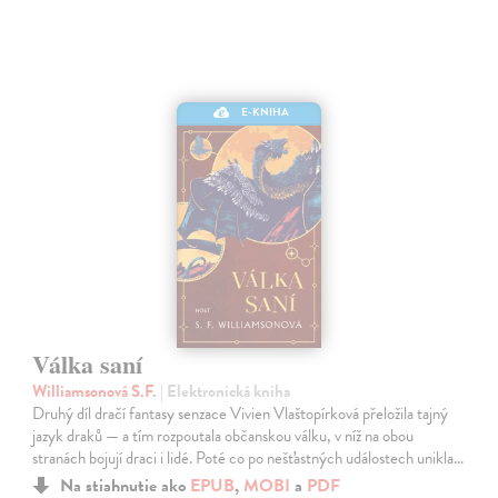
E-KNIHA
Válka saní
Williamsonová S.F.
| Elektronická kniha
Druhý díl dračí fantasy senzace Vivien Vlaštopírková přeložila tajný
jazyk draků — a tím rozpoutala občanskou válku, v níž na obou
stranách bojují draci i lidé. Poté co po nešťastných událostech unikla…
Na stiahnutie ako
EPUB
,
MOBI
a
PDF