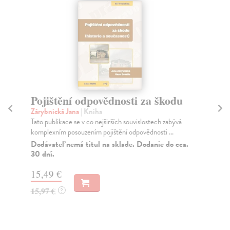
Pojištění odpovědnosti za škodu
S
Zárybnická Jana
| Kniha
Hr
Tato publikace se v co nejširších souvislostech zabývá
Tře
komplexním posouzením pojištění odpovědnosti ...
nab
Dodávateľ nemá titul na sklade. Dodanie do cca.
Za
30 dní.
18
15,49 €
18
15,97 €
?