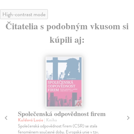
High-contrast mode
Čitatelia s podobným vkusom si
kúpili aj:
Společenská odpovědnost firem
R
o
Kuldová Lucie
| Kniha
Společenská odpovědnost firem (CSR) se stala
Kaš
fenoménem současné doby. Evropská unie v tzv.
S a