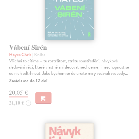
Vábení Sirén
Hayes Chris
| Kniha
Všichni to cítíme – tu roztržitost, ztrátu soustředění, návykové
sledování věcí, které vlastně ani sledovat nechceme, i neschopnost se
od nich odtrhnout. Jako bychom se do určité míry vzdávali svobody…
Zasielame do 12 dní
20,05 €
21,10 €
?