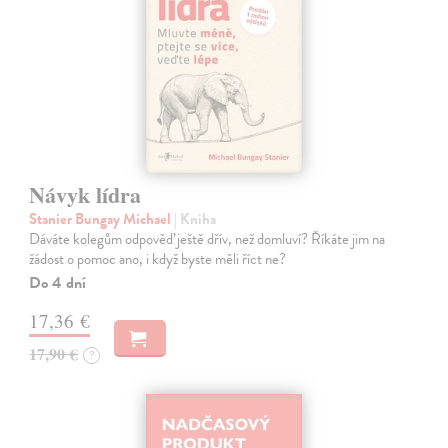
Návyk lídra
Stanier Bungay Michael
| Kniha
Dáváte kolegům odpověď ještě dřív, než domluví? Říkáte jim na
žádost o pomoc ano, i když byste měli říct ne?
Do 4 dní
17,36 €
17,90 €
?