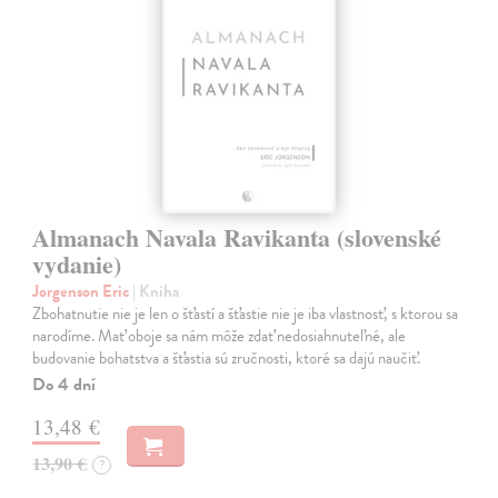
Almanach Navala Ravikanta (slovenské
vydanie)
Jorgenson Eric
| Kniha
Zbohatnutie nie je len o šťastí a šťastie nie je iba vlastnosť, s ktorou sa
narodíme. Mať oboje sa nám môže zdať nedosiahnuteľné, ale
budovanie bohatstva a šťastia sú zručnosti, ktoré sa dajú naučiť.
Do 4 dní
13,48 €
13,90 €
?