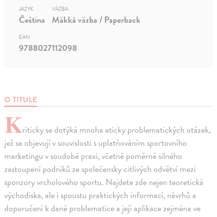
JAZYK
VÄZBA
Čeština
Mäkká väzba / Paperback
EAN
9788027112098
O TITULE
K
riticky se dotýká mnoha eticky problematických otázek,
jež se objevují v souvislosti s uplatňováním sportovního
marketingu v soudobé praxi, včetně poměrně silného
zastoupení podniků ze společensky citlivých odvětví mezi
sponzory vrcholového sportu. Najdete zde nejen teoretická
východiska, ale i spoustu praktických informací, návrhů a
doporučení k dané problematice a její aplikace zejména ve