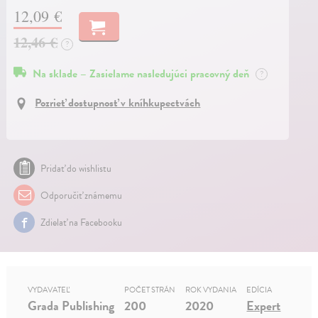
12,09 €
12,46 €
?
Na sklade – Zasielame nasledujúci pracovný deň
?
Pozrieť dostupnosť v kníhkupectvách
Pridať do wishlistu
Odporučiť známemu
Zdielať na Facebooku
VYDAVATEĽ
POČET STRÁN
ROK VYDANIA
EDÍCIA
Grada Publishing
200
2020
Expert