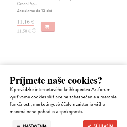
Green Pap...
pod
Zasielame do 12 dní
Do
dní
11,16 €
gar
11,50 €
?
12
12
Ďalšie z kategórie ekonomika,
Príjmete naše cookies?
management
K prevádzke internetového kníhkupectva Artforum
využívame cookies slúžiace na zabezpečenie a meranie
funkčnosti, marketingové účely a zaistenie vášho
na sklade
maximálneho pohodlia a spokojnosti.
novinka
NASTAVENIA
SÚHLASÍM