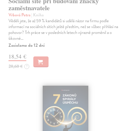
Sociální sítě při budování značky
zaměstnavatele
Vrbová Petra
| Kniha
Věděli jste, že až 59 % kandidátů si udělá názor na firmu podle
informací na sociálních sítích ještě předtím, než se vůbec přihlásí na
pohovor? Trh práce se v posledních letech výrazně proměnil a o
šikovné…
Zasielame do 12 dní
18,54 €
20,60 €
?