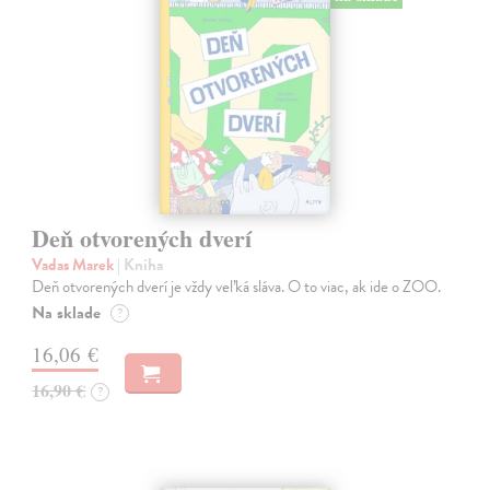
Deň otvorených dverí
Vadas Marek
| Kniha
Deň otvorených dverí je vždy veľká sláva. O to viac, ak ide o ZOO.
Na sklade
?
16,06 €
16,90 €
?