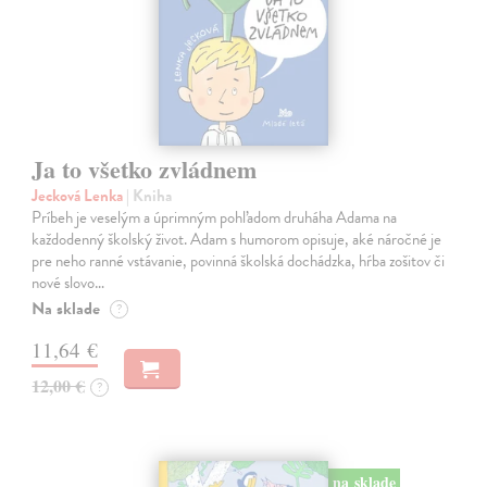
Ja to všetko zvládnem
Jecková Lenka
| Kniha
Príbeh je veselým a úprimným pohľadom druháha Adama na
každodenný školský život. Adam s humorom opisuje, aké náročné je
pre neho ranné vstávanie, povinná školská dochádzka, hŕba zošitov či
nové slovo…
Na sklade
?
11,64 €
12,00 €
?
na sklade