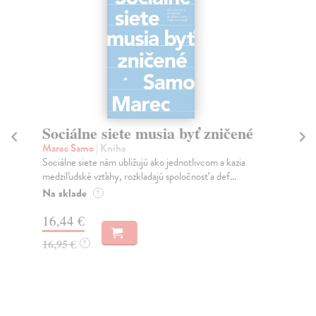
Sociálne siete musia byť zničené
S
K
Marec Samo
| Kniha
Sociálne siete nám ubližujú ako jednotlivcom a kazia
Mik
medziľudské vzťahy, rozkladajú spoločnosť a def...
Mon
o k
Na sklade
?
Na
16,44 €
23
16,95 €
?
24