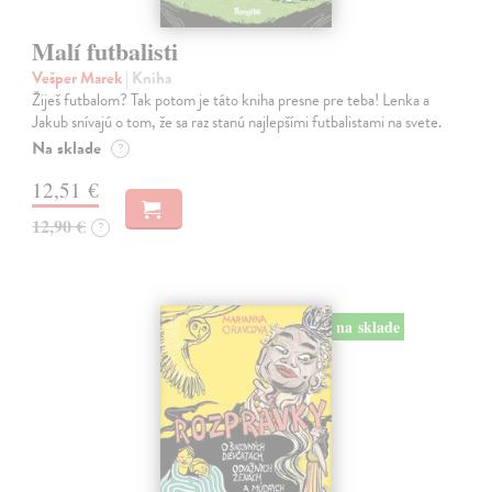
Malí futbalisti
Vešper Marek
| Kniha
Žiješ futbalom? Tak potom je táto kniha presne pre teba! Lenka a
Jakub snívajú o tom, že sa raz stanú najlepšími futbalistami na svete.
Na sklade
?
12,51 €
12,90 €
?
na sklade