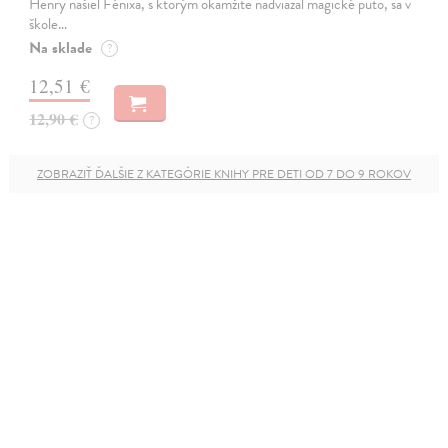
Henry našiel Fénixa, s ktorým okamžite nadviazal magické puto, sa v
škole…
Na sklade
?
12,51 €
12,90 €
?
ZOBRAZIŤ ĎALŠIE Z KATEGÓRIE KNIHY PRE DETI OD 7 DO 9 ROKOV