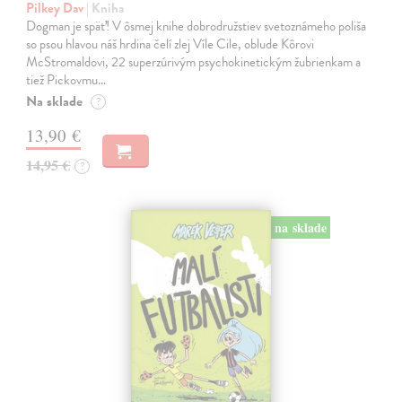
Pilkey Dav
| Kniha
Dogman je späť! V ôsmej knihe dobrodružstiev svetoznámeho poliša
so psou hlavou náš hrdina čelí zlej Víle Cile, oblude Kôrovi
McStromaldovi, 22 superzúrivým psychokinetickým žubrienkam a
tiež Pickovmu…
Na sklade
?
13,90 €
14,95 €
?
na sklade