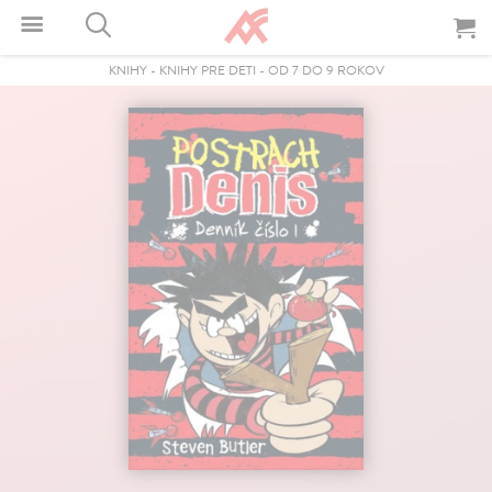
KNIHY
-
KNIHY PRE DETI
-
OD 7 DO 9 ROKOV