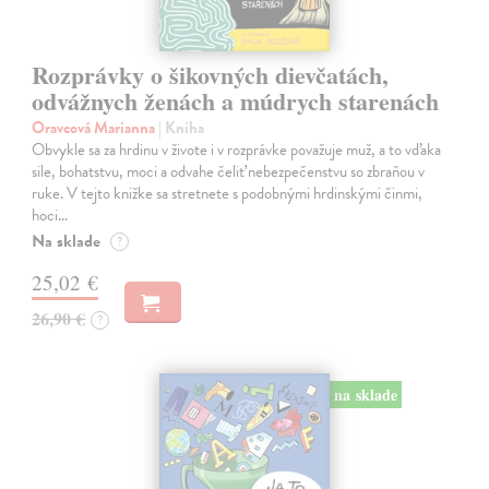
Rozprávky o šikovných dievčatách,
odvážnych ženách a múdrych starenách
Oravcová Marianna
| Kniha
Obvykle sa za hrdinu v živote i v rozprávke považuje muž, a to vďaka
sile, bohatstvu, moci a odvahe čeliť nebezpečenstvu so zbraňou v
ruke. V tejto knižke sa stretnete s podobnými hrdinskými činmi,
hoci…
Na sklade
?
25,02 €
26,90 €
?
na sklade