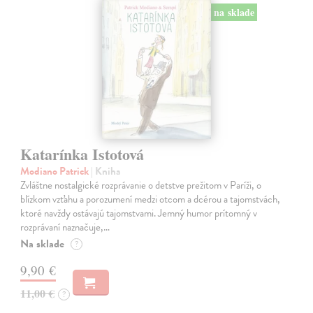
na sklade
Katarínka Istotová
Modiano Patrick
| Kniha
Zvláštne nostalgické rozprávanie o detstve prežitom v Paríži, o
blízkom vzťahu a porozumení medzi otcom a dcérou a tajomstvách,
ktoré navždy ostávajú tajomstvami. Jemný humor prítomný v
rozprávaní naznačuje,…
Na sklade
?
9,90 €
11,00 €
?