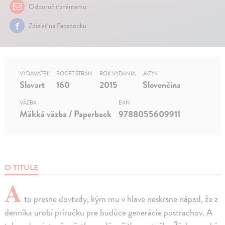
Odporučiť známemu
Zdielať na Facebooku
VYDAVATEĽ
POČET STRÁN
ROK VYDANIA
JAZYK
Slovart
160
2015
Slovenčina
VÄZBA
EAN
Mäkká väzba / Paperback
9788055609911
O TITULE
A
to presne dovtedy, kým mu v hlave neskrsne nápad, že z
denníka urobí príručku pre budúce generácie postrachov. A