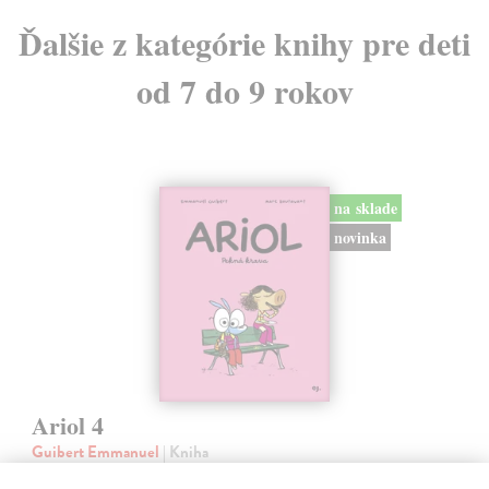
Ďalšie z kategórie knihy pre deti
od 7 do 9 rokov
na sklade
novinka
Ariol 4
Guibert Emmanuel
| Kniha
PEŤULA je krásna a ako pekne vonia! Ariol sedí v triede rovno za ňou