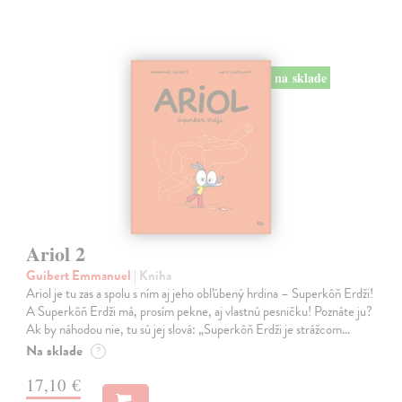
na sklade
Ariol 2
Guibert Emmanuel
| Kniha
Ariol je tu zas a spolu s ním aj jeho obľúbený hrdina – Superkôň Erdži!
A Superkôň Erdži má, prosím pekne, aj vlastnú pesničku! Poznáte ju?
Ak by náhodou nie, tu sú jej slová: „Superkôň Erdži je strážcom…
Na sklade
?
17,10 €