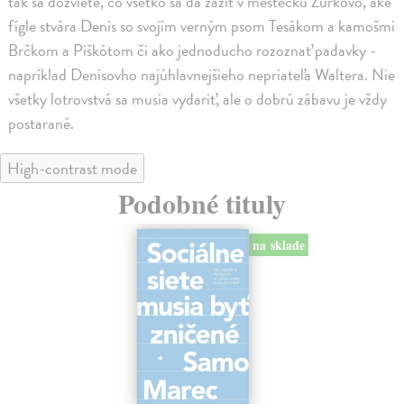
tak sa dozviete, čo všetko sa dá zažiť v mestečku Žúrkovo, aké
fígle stvára Denis so svojím verným psom Tesákom a kamošmi
Brčkom a Piškótom či ako jednoducho rozoznať padavky -
napríklad Denisovho najúhlavnejšieho nepriateľa Waltera. Nie
všetky lotrovstvá sa musia vydariť, ale o dobrú zábavu je vždy
postarané.
High-contrast mode
Podobné tituly
na sklade