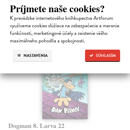
a vo svojich myšlienkach ju zasýpa komplimentami. Dokonca si
Príjmete naše cookies?
predstavuje, ako jej hovorí, že ju miluje.
Na sklade
?
K prevádzke internetového kníhkupectva Artforum
využívame cookies slúžiace na zabezpečenie a meranie
17,10 €
funkčnosti, marketingové účely a zaistenie vášho
18,00 €
?
maximálneho pohodlia a spokojnosti.
NASTAVENIA
SÚHLASÍM
na sklade
Dogman 8. Larva 22