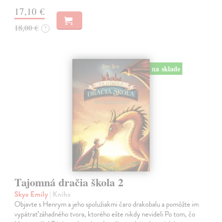
17,10 €
18,00 €
?
na sklade
Tajomná dračia škola 2
Skye Emily
| Kniha
Objavte s Henrym a jeho spolužiakmi čaro drakobalu a pomôžte im
vypátrať záhadného tvora, ktorého ešte nikdy nevideli Po tom, čo