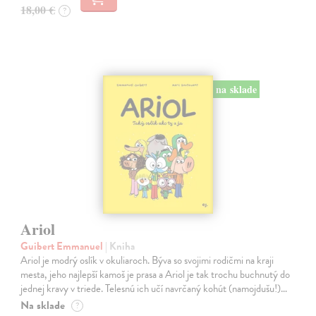
18,00 €
?
na sklade
Ariol
Guibert Emmanuel
| Kniha
Ariol je modrý oslík v okuliaroch. Býva so svojimi rodičmi na kraji
mesta, jeho najlepší kamoš je prasa a Ariol je tak trochu buchnutý do
jednej kravy v triede. Telesnú ich učí navrčaný kohút (namojdušu!)…
Na sklade
?