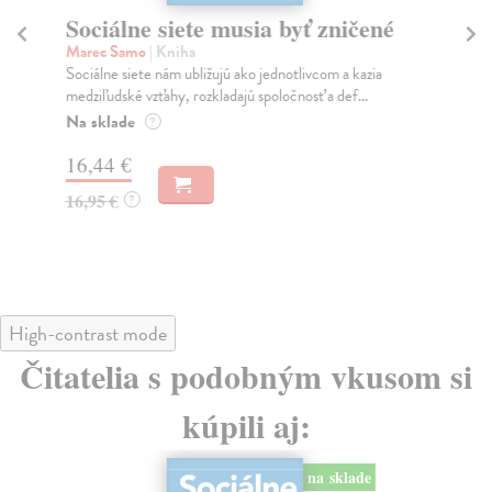
Sociálne siete musia byť zničené
S
K
Marec Samo
| Kniha
Sociálne siete nám ubližujú ako jednotlivcom a kazia
Mik
medziľudské vzťahy, rozkladajú spoločnosť a def...
Mon
o k
Na sklade
?
Na
16,44 €
23
16,95 €
?
24
High-contrast mode
Čitatelia s podobným vkusom si
kúpili aj:
na sklade