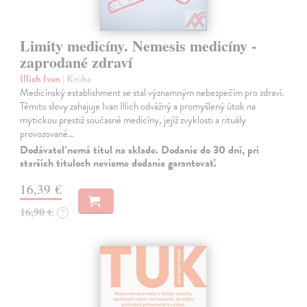
Limity medicíny. Nemesis medicíny -
zaprodané zdraví
Illich Ivan
| Kniha
Medicínský establishment se stal významným nebezpečím pro zdraví.
Těmito slovy zahajuje Ivan Illich odvážný a promyšlený útok na
mytickou prestiž současné medicíny, jejíž zvyklosti a rituály
provozované…
Dodávateľ nemá titul na sklade. Dodanie do 30 dní, pri
starších tituloch nevieme dodanie garantovať.
16,39 €
16,90 €
?