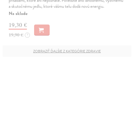
prísadami, ktoré ani nepoznáte. Povedzte áno lahodnému, výživnému
a skutočnému jedlu, ktoré vášmu telu dodá novú energiu.
Na sklade
19,30 €
19,90 €
?
ZOBRAZIŤ ĎALŠIE Z KATEGÓRIE ZDRAVIE