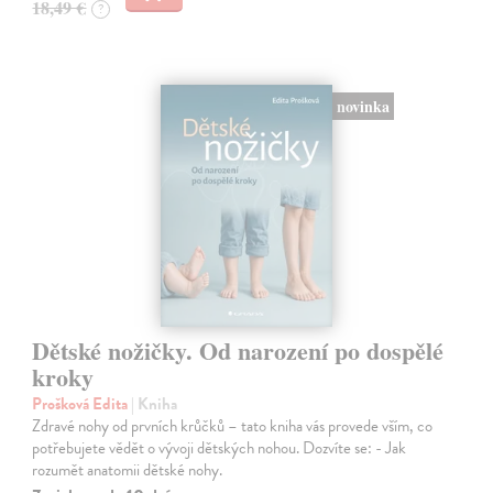
18,49 €
?
novinka
Dětské nožičky. Od narození po dospělé
kroky
Prošková Edita
| Kniha
Zdravé nohy od prvních krůčků – tato kniha vás provede vším, co
potřebujete vědět o vývoji dětských nohou. Dozvíte se: - Jak
rozumět anatomii dětské nohy.