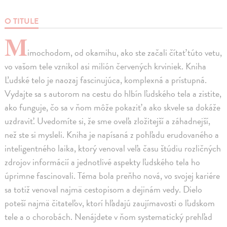
O TITULE
M
imochodom, od okamihu, ako ste začali čítať túto vetu,
vo vašom tele vznikol asi milión červených krviniek. Kniha
Ľudské telo je naozaj fascinujúca, komplexná a prístupná.
Vydajte sa s autorom na cestu do hlbín ľudského tela a zistite,
ako funguje, čo sa v ňom môže pokaziť a ako skvele sa dokáže
uzdraviť. Uvedomíte si, že sme oveľa zložitejší a záhadnejší,
než ste si mysleli. Kniha je napísaná z pohľadu erudovaného a
inteligentného laika, ktorý venoval veľa času štúdiu rozličných
zdrojov informácií a jednotlivé aspekty ľudského tela ho
úprimne fascinovali. Téma bola preňho nová, vo svojej kariére
sa totiž venoval najmä cestopisom a dejinám vedy. Dielo
poteší najmä čitateľov, ktorí hľadajú zaujímavosti o ľudskom
tele a o chorobách. Nenájdete v ňom systematický prehľad