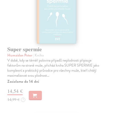
Super spermie
Humaidan Peter
| Kniha
V době, kdy se téměř polovina případů neplodnosti připisuje
faktorům na straně muže, přichází kniha SUPER SPERMIE jako
komplexní a praktický průvodce pro všechny muže, kteří chtějí
maximalizovat svou plodnost…
Zasielame do 14 dní
14,54 €
14,99 €
?