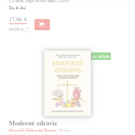
Co dělat, když vás bolí záda? Cvičit?
Do 4 dní
17,96 €
19,95 €
?
na sklade
Moderné zdravie
Moravčík Debrecká Denisa
| Kniha