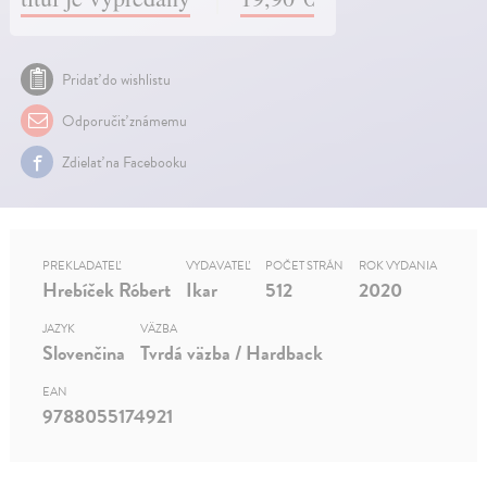
Pridať do wishlistu
Odporučiť známemu
Zdielať na Facebooku
PREKLADATEĽ
VYDAVATEĽ
POČET STRÁN
ROK VYDANIA
Hrebíček Róbert
Ikar
512
2020
JAZYK
VÄZBA
Slovenčina
Tvrdá väzba / Hardback
EAN
9788055174921