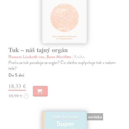
Tuk – náš tajný orgán
Rossum Liesbeth van, Boon Mariëtte
| Kniha
Prečo sa tuk považuje za orgán? Čo všetko ovplyvňuje tuk v našom
tele?
Do 5 dní
18,33 €
18,90 €
?
novinka