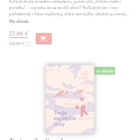
Koľkokrát ste už sedeli v ambulancii, počuli vetu „Všetko máte v
poriadku“ – a predsa ste sa necítili zdraví? Koľkokrát ste v noci
prehadzovali v hlave myšlienky, srdce vám búšilo, žalúdok sa zvieral,…
Na sklade
23,66 €
24,90 €
?
na sklade