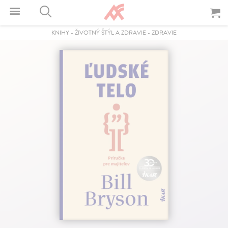
KNIHY
-
ŽIVOTNÝ ŠTÝL A ZDRAVIE
-
ZDRAVIE