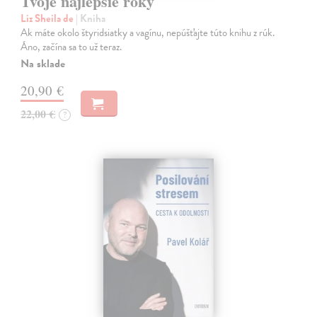
Tvoje najlepšie roky
Liz Sheila de
| Kniha
Ak máte okolo štyridsiatky a vagínu, nepúšťajte túto knihu z rúk.
Áno, začína sa to už teraz.
Na sklade
20,90 €
22,00 €
?