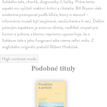
ľudského tela, chorôb, diagnostiky či liečby. Práve tento
aspekt mu vyčítali niektorí kritici a čitatelia. Bill Bryson však
evidentne postupoval podľa kľúča, ktorý si stanovil –
informácie museli byť zaujímavé, neošúchané a k veci. Ďalším
pútavým aspektom je autorov dôvtip, nadhľad, zmysel pre
humor a pokora, s ktorou nepriamo upozorňuje, že o
ľudskom tele a jeho fungovaní ešte vieme veľmi málo. Z
anglického originálu preložil Róbert Hrebíček.
High-contrast mode
Podobné tituly