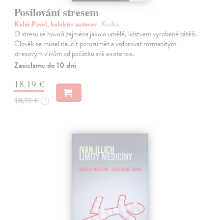
Posilování stresem
Kolář Pavel, kolektív autorov
| Kniha
O stresu se hovoří zejména jako o umělé, lidstvem vyrobené zátěži.
Člověk se musel naučit porozumět a vzdorovat rozmanitým
stresovým vlivům od počátku své existence.
Zasielame do 10 dní
18,19 €
18,75 €
?