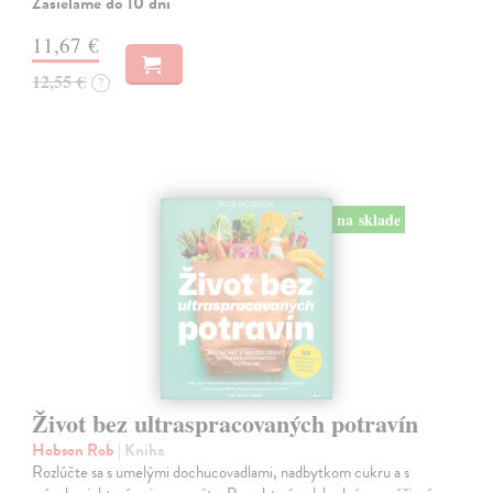
Zasielame do 10 dní
11,67 €
12,55 €
?
na sklade
Život bez ultraspracovaných potravín
Hobson Rob
| Kniha
Rozlúčte sa s umelými dochucovadlami, nadbytkom cukru a s