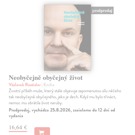
predpredaj
Neobyčejně obyčejný život
Václavek Rostislav
| Kniha
Životní příběh muže, který stále objevuje zapomenutou sílu něčeho
tak neobyčejně obyčejného, jako je dech. Když mu bylo třináct,
nemoc mu obrátila život naruby.
Predpredaj, vychádza 25.8.2026, zasielame do 12 dní od
vydania
16,64 €