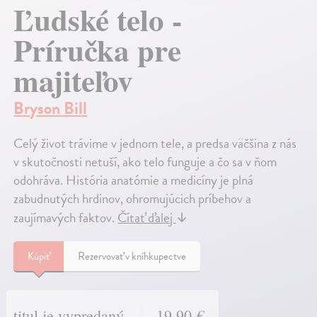
Ľudské telo -
Príručka pre
majiteľov
Bryson Bill
Celý život trávime v jednom tele, a predsa väčšina z nás
v skutočnosti netuší, ako telo funguje a čo sa v ňom
odohráva. História anatómie a medicíny je plná
zabudnutých hrdinov, ohromujúcich príbehov a
zaujímavých faktov.
Čítať ďalej
↓
Kúpiť
Rezervovať v kníhkupectve
titul je vypredaný
19,90 €