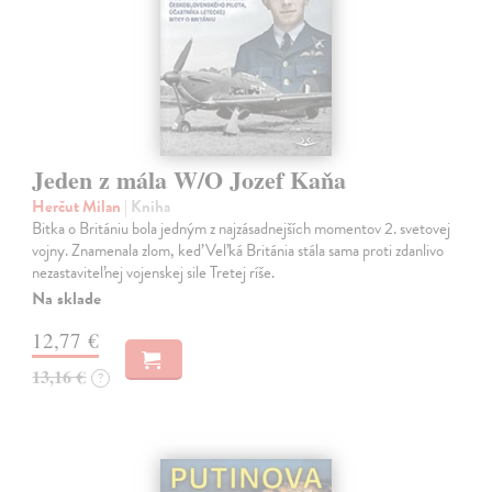
Jeden z mála W/O Jozef Kaňa
Herčut Milan
| Kniha
Bitka o Britániu bola jedným z najzásadnejších momentov 2. svetovej
vojny. Znamenala zlom, keď Veľká Británia stála sama proti zdanlivo
nezastaviteľnej vojenskej sile Tretej ríše.
Na sklade
12,77 €
13,16 €
?