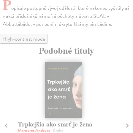
P
opisuje postupně vývoj událostí, které nakonec vyústily až
v akci příslušníků námořní pěchoty z útvaru SEAL v
Abbottábádu, v posledním úkrytu Usámy bin Ládina.
High-contrast mode
Podobné tituly
Trpkejšia ako smrť je žena
P
Marneros Andreas
| Kniha
Bor