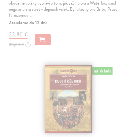
obyčejné vojáky vypráví o tom, jak zažili bitvu u Waterloo, snad
nejproslulejší střet v dějinách válek. Byl vítězný pro Brity, Prusy,
Nizozemce,…
Zasielame do 12 dní
22,80 €
23,50 €
?
na sklade