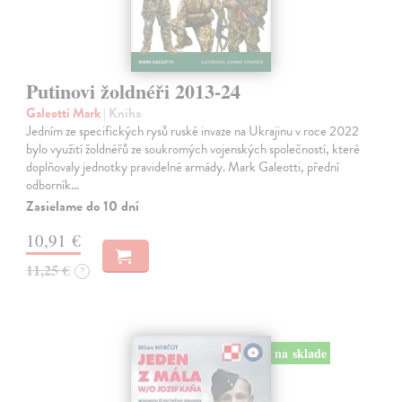
Putinovi žoldnéři 2013-24
Galeotti Mark
| Kniha
Jedním ze specifických rysů ruské invaze na Ukrajinu v roce 2022
bylo využití žoldnéřů ze soukromých vojenských společností, které
doplňovaly jednotky pravidelné armády. Mark Galeotti, přední
odborník…
Zasielame do 10 dní
10,91 €
11,25 €
?
na sklade