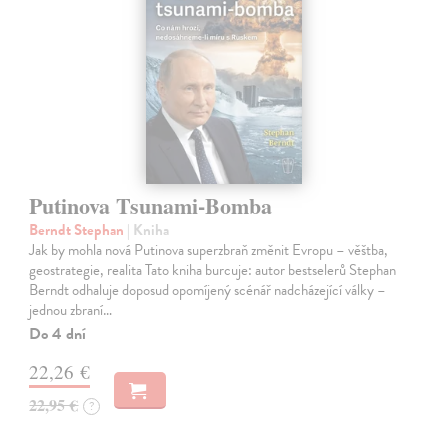
Putinova Tsunami-Bomba
Berndt Stephan
| Kniha
Jak by mohla nová Putinova superzbraň změnit Evropu – věštba,
geostrategie, realita Tato kniha burcuje: autor bestselerů Stephan
Berndt odhaluje doposud opomíjený scénář nadcházející války –
jednou zbraní…
Do 4 dní
22,26 €
22,95 €
?