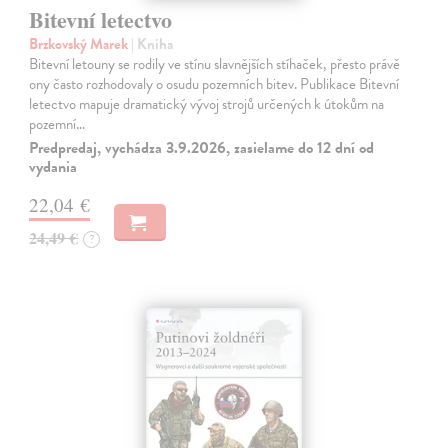
Bitevní letectvo
Brzkovský Marek
| Kniha
Bitevní letouny se rodily ve stínu slavnějších stíhaček, přesto právě
ony často rozhodovaly o osudu pozemních bitev. Publikace Bitevní
letectvo mapuje dramatický vývoj strojů určených k útokům na
pozemní…
Predpredaj, vychádza 3.9.2026, zasielame do 12 dní od
vydania
22,04 €
24,49 €
?