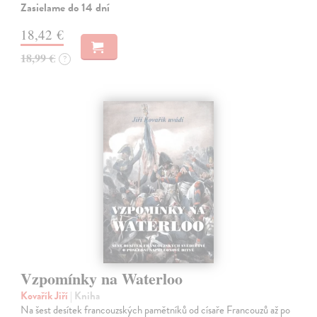
Zasielame do 14 dní
18,42 €
18,99 €
?
Vzpomínky na Waterloo
Kovařík Jiří
| Kniha
Na šest desítek francouzských pamětníků od císaře Francouzů až po