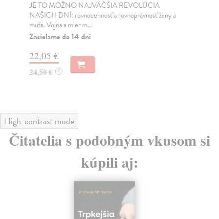
JE TO MOŽNO NAJVÄČŠIA REVOLÚCIA
Tát
NAŠICH DNÍ: rovnocennosť a rovnoprávnosť ženy a
Bor
muža. Vojna a mier m...
Na
Zasielame do 14 dní
18
22,05 €
19
24,50 €
?
High-contrast mode
Čitatelia s podobným vkusom si
kúpili aj: