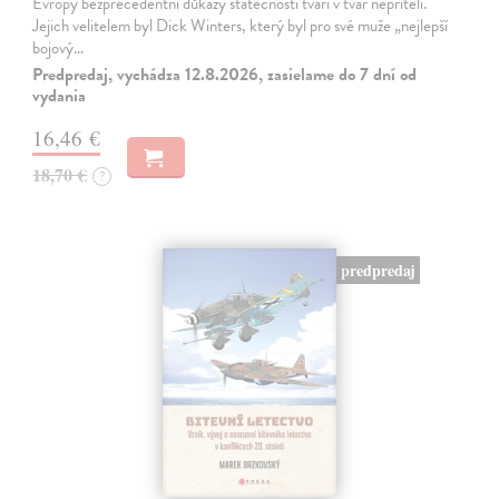
Evropy bezprecedentní důkazy statečnosti tváří v tvář nepříteli.
Jejich velitelem byl Dick Winters, který byl pro své muže „nejlepší
bojový…
Predpredaj, vychádza 12.8.2026, zasielame do 7 dní od
vydania
16,46 €
18,70 €
?
predpredaj