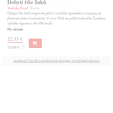
Dobytí říše Inků
Vodička Pavel
| Kniha
Dobytí říše Inků nesporně patří k vrcholům španělské conquisty na
jihoamerickém kontinentu. V roce 1532 se poblíž zničeného Tumbesu
vylodila výprava o síle 168 mužů.
Na sklade
22,33 €
23,50 €
?
ZOBRAZIŤ ĎALŠIE Z KATEGÓRIE MILITARY (VOJENSKÉ DEJINY)