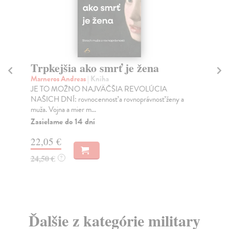
Trpkejšia ako smrť je žena
P
Marneros Andreas
| Kniha
Bor
JE TO MOŽNO NAJVÄČŠIA REVOLÚCIA
Tát
NAŠICH DNÍ: rovnocennosť a rovnoprávnosť ženy a
Bor
muža. Vojna a mier m...
Na
Zasielame do 14 dní
18
22,05 €
19
24,50 €
?
Ďalšie z kategórie military