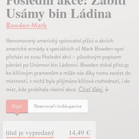
Usámy bin Ládina
Bowden Mark
Renomovaný americký spisovatel píšící o akcích
americké armády a speciálních sil Mark Bowden nyní
přichází se svou Poslední akcí – působivým popisem
pátrání po Usámovi bin Ládinovi. Bowden získal přístup
ke klíčovým pramenům a může nás díky tomu zavést do
místností, v nichž byla přijímána klíčová rozhodnutí, i do
míst, kde probíhala vlastní akce.
Čítať ďalej
↓
Kúpiť
Rezervovať v kníhkupectve
titul je vypredaný
14,49 €