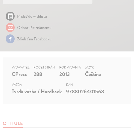
Pridať do wishlistu
Odporučiť známemu
Zdielať na Facebooku
VYDAVATEĽ
POČET STRÁN
ROK VYDANIA
JAZYK
CPress
288
2013
Čeština
VÄZBA
EAN
Tvrdá väzba / Hardback
9788026401568
O TITULE