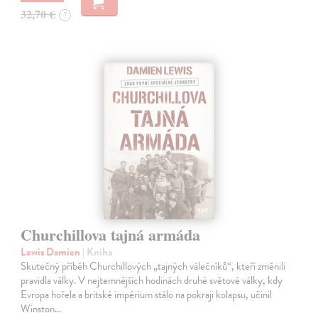
32,70 €
?
Churchillova tajná armáda
Lewis Damien
| Kniha
Skutečný příběh Churchillových „tajných válečníků“, kteří změnili
pravidla války. V nejtemnějších hodinách druhé světové války, kdy
Evropa hořela a britské impérium stálo na pokraji kolapsu, učinil
Winston…