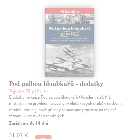
Pod palbou hloubkařů - dodatky
Vojtášek Filip
| Kniha
Dodatky ke knize Pod palbou hloubkařů (Academia 2019),
místopisného přehledu takzvaných hloubkových útoků v českých
zemích, obsahují nové případy zpracované primárně na základě
záznamů v matrikách zemřelých…
Zasielame do 14 dní
31,07 €