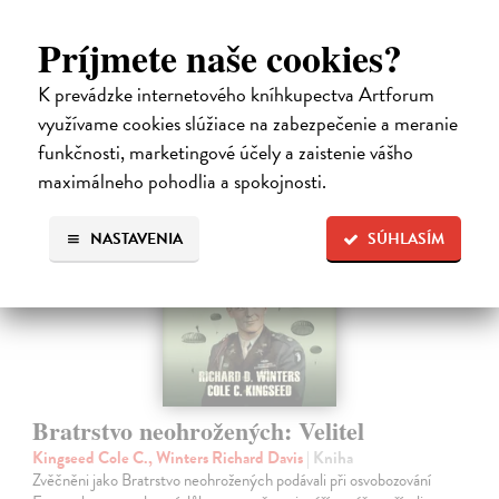
Na sklade
Príjmete naše cookies?
11,99 €
K prevádzke internetového kníhkupectva Artforum
využívame cookies slúžiace na zabezpečenie a meranie
funkčnosti, marketingové účely a zaistenie vášho
predpredaj
maximálneho pohodlia a spokojnosti.
NASTAVENIA
SÚHLASÍM
Bratrstvo neohrožených: Velitel
Kingseed Cole C., Winters Richard Davis
| Kniha
Zvěčněni jako Bratrstvo neohrožených podávali při osvobozování