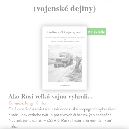
(vojenské dejiny)
na sklade
Ako Rusi veľkú vojnu vyhrali...
Kumičák Juraj
| Kniha
Celé desaťročia sovietska, a následne ruská propaganda vykresľovali
históriu Sovietskeho zväzu v pozitívnych či hrdinských podobách.
Napriek tomu sa našli v ZSSR či Rusku historici či novinári, ktorí
mali…