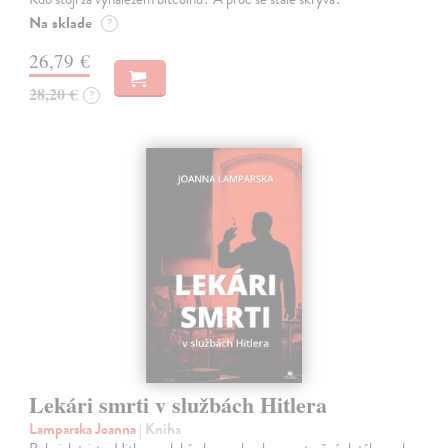
Na sklade
?
26,79 €
28,20 €
?
Lekári smrti v službách Hitlera
Lamparska Joanna
| Kniha