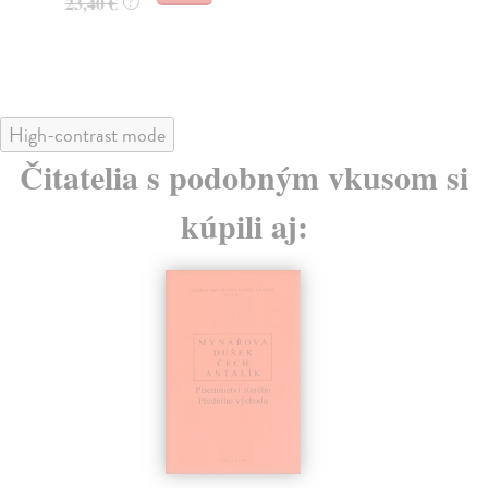
23,40 €
?
13
High-contrast mode
Čitatelia s podobným vkusom si
kúpili aj: