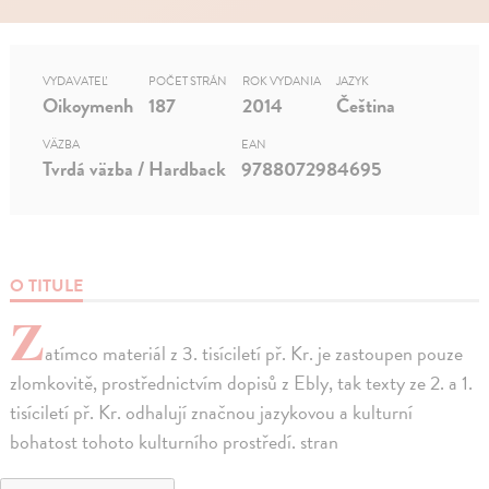
VYDAVATEĽ
POČET STRÁN
ROK VYDANIA
JAZYK
Oikoymenh
187
2014
Čeština
VÄZBA
EAN
Tvrdá väzba / Hardback
9788072984695
O TITULE
Z
atímco materiál z 3. tisíciletí př. Kr. je zastoupen pouze
zlomkovitě, prostřednictvím dopisů z Ebly, tak texty ze 2. a 1.
tisíciletí př. Kr. odhalují značnou jazykovou a kulturní
bohatost tohoto kulturního prostředí. stran