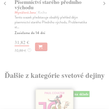
Písemnictví starého předního
Ci
východu
St
Mynářová Jana
| Kniha
Bu
Tento svazek představuje obsáhlý přehled dějin
Kol
písemnictví starého Předního východu. Problematika
tak
st...
Za
Zasielame do 14 dní
29
31,82 €
30
32,80 €
?
Ďalšie z kategórie svetové dejiny
na sklade