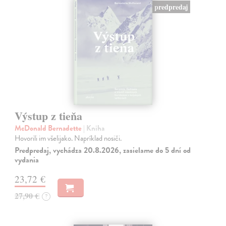
predpredaj
Výstup z tieňa
McDonald Bernadette
| Kniha
Hovorili im všelijako. Napríklad nosiči.
Predpredaj, vychádza 20.8.2026, zasielame do 5 dní od
vydania
23,72 €
27,90 €
?