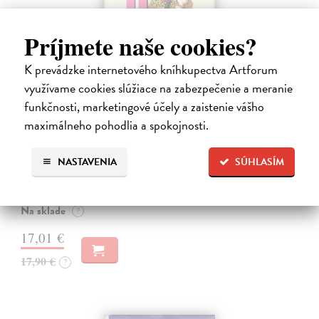
Príjmete naše cookies?
K prevádzke internetového kníhkupectva Artforum
využívame cookies slúžiace na zabezpečenie a meranie
funkčnosti, marketingové účely a zaistenie vášho
10 omylov, ktoré zmenili dejiny
maximálneho pohodlia a spokojnosti.
Coulter Paul
| Kniha
Všetci robíme chyby, no len málokto svojím prešľapom zmení chod
NASTAVENIA
SÚHLASÍM
dejín. Kniha 10 omylov, ktoré zmenili dejiny prináša vtipný a
osviežujúci výber neúmyselných pochybení, ktorým sa to podarilo –
raz to bol…
Na sklade
?
17,01 €
17,90 €
?