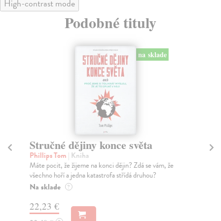
High-contrast mode
Podobné tituly
na sklade
Stručné dějiny konce světa
P
Phillips Tom
| Kniha
Bar
Máte pocit, že žijeme na konci dějin? Zdá se vám, že
Úst
všechno hoří a jedna katastrofa střídá druhou?
gen
...
Na sklade
?
Za
22,23 €
13