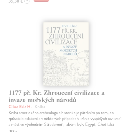
35,30 €
?
1177 př. Kr. Zhroucení civilizace a
invaze mořských národů
Cline Eric H.
| Kniha
Kniha amerického archeologa a historika je pátráním po tom, co
způsobilo oslabení a v některých případech i zánik vyspělých civilizací
a měst ve východním Středomoří, jakými byly Egypt, Chetitská
říše…