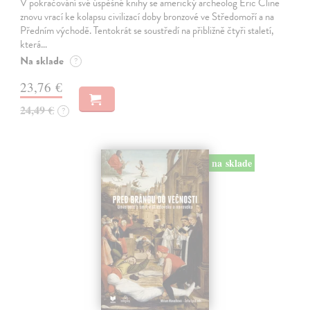
V pokračování své úspěšné knihy se americký archeolog Eric Cline
znovu vrací ke kolapsu civilizací doby bronzové ve Středomoří a na
Předním východě. Tentokrát se soustředí na přibližně čtyři staletí,
která…
Na sklade
?
23,76 €
24,49 €
?
na sklade