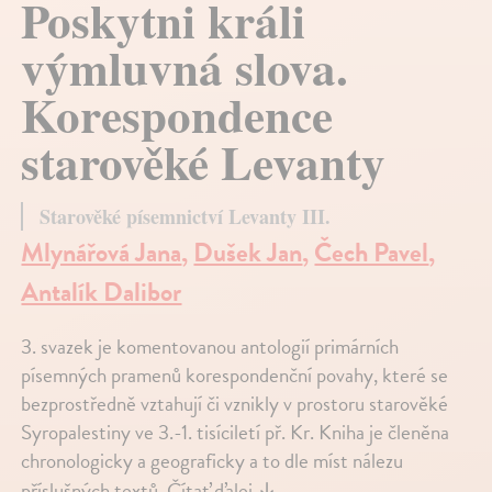
Poskytni králi
výmluvná slova.
Korespondence
starověké Levanty
Starověké písemnictví Levanty III.
Mlynářová Jana
,
Dušek Jan
,
Čech Pavel
,
Antalík Dalibor
3. svazek je komentovanou antologií primárních
písemných pramenů korespondenční povahy, které se
bezprostředně vztahují či vznikly v prostoru starověké
Syropalestiny ve 3.-1. tisíciletí př. Kr. Kniha je členěna
chronologicky a geograficky a to dle míst nálezu
příslušných textů.
Čítať ďalej
↓