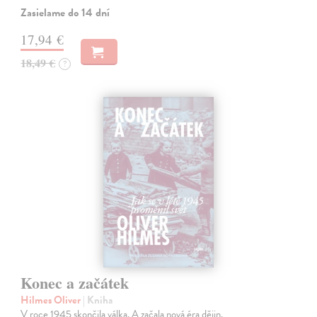
Zasielame do 14 dní
17,94 €
18,49 €
?
Konec a začátek
Hilmes Oliver
| Kniha
V roce 1945 skončila válka. A začala nová éra dějin.