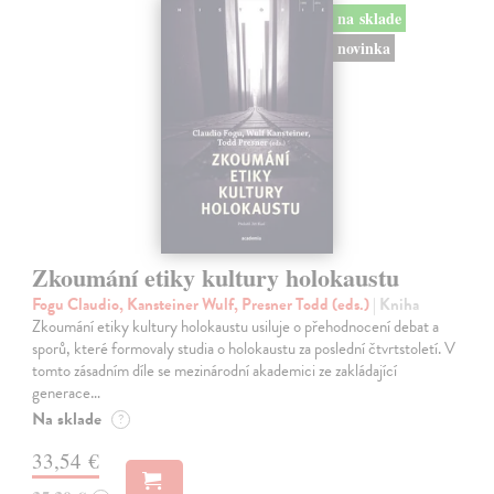
na sklade
novinka
Zkoumání etiky kultury holokaustu
Fogu Claudio, Kansteiner Wulf, Presner Todd (eds.)
| Kniha
Zkoumání etiky kultury holokaustu usiluje o přehodnocení debat a
sporů, které formovaly studia o holokaustu za poslední čtvrtstoletí. V
tomto zásadním díle se mezinárodní akademici ze zakládající
generace…
Na sklade
?
33,54 €