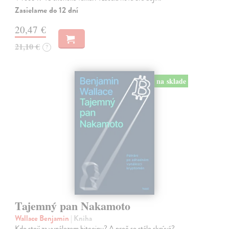
Zasielame do 12 dní
20,47 €
21,10 €
?
na sklade
Tajemný pan Nakamoto
Wallace Benjamin
| Kniha
Kdo stojí za vynálezem bitcoinu? A proč se stále skrývá?