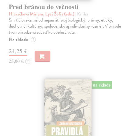
Pred bránou do večnosti
Hlavačková Miriam, Lysá Žofia (eds.)
| Kniha
Smrť človeka má od nepamäti svoj biologický, právny, etický,
duchovný, kultúrny, spoločenský aj individuálny rozmer. V prírode
tvorí prirodzenú súčasť kolobehu života.
Na sklade
?
24,25 €
25,00 €
?
na sklade