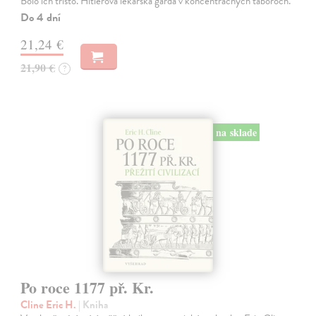
Bolo ich tristo. Hitlerova lekárska garda v koncentračných táboroch.
Do 4 dní
21,24 €
21,90 €
?
na sklade
Po roce 1177 př. Kr.
Cline Eric H.
| Kniha