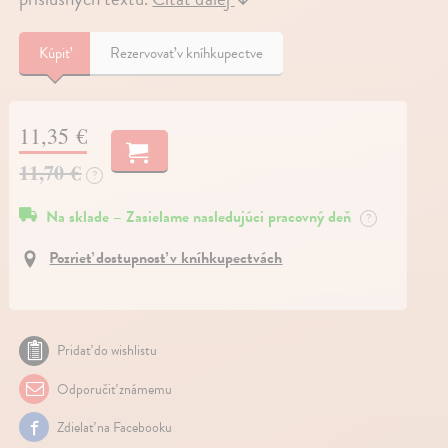
Kúpiť
Rezervovať v kníhkupectve
11,35 €
11,70 €
?
Na sklade – Zasielame nasledujúci pracovný deň
?
Pozrieť dostupnosť v kníhkupectvách
Pridať do wishlistu
Odporučiť známemu
Zdielať na Facebooku