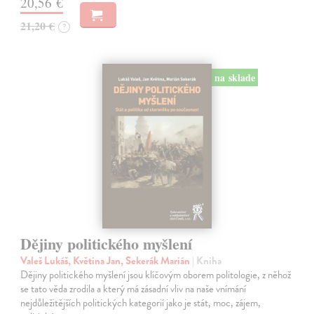
20,56 €
21,20 €
?
na sklade
Dějiny politického myšlení
Valeš Lukáš, Květina Jan, Sekerák Marián
| Kniha
Dějiny politického myšlení jsou klíčovým oborem politologie, z něhož
se tato věda zrodila a který má zásadní vliv na naše vnímání
nejdůležitějších politických kategorií jako je stát, moc, zájem,