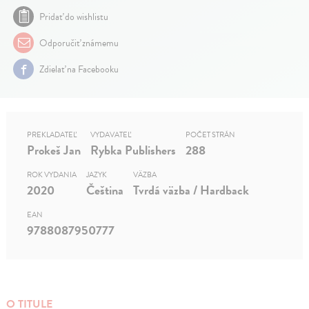
Pridať do wishlistu
Odporučiť známemu
Zdielať na Facebooku
PREKLADATEĽ
VYDAVATEĽ
POČET STRÁN
Prokeš Jan
Rybka Publishers
288
ROK VYDANIA
JAZYK
VÄZBA
2020
Čeština
Tvrdá väzba / Hardback
EAN
9788087950777
O TITULE