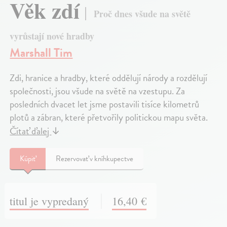
Věk zdí
Proč dnes všude na světě
vyrůstají nové hradby
Marshall Tim
Zdi, hranice a hradby, které oddělují národy a rozdělují
společnosti, jsou všude na světě na vzestupu. Za
posledních dvacet let jsme postavili tisíce kilometrů
plotů a zábran, které přetvořily politickou mapu světa.
Čítať ďalej
↓
Kúpiť
Rezervovať v kníhkupectve
titul je vypredaný
16,40 €