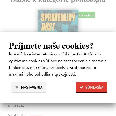
na sklade
Príjmete naše cookies?
K prevádzke internetového kníhkupectva Artforum
využívame cookies slúžiace na zabezpečenie a meranie
funkčnosti, marketingové účely a zaistenie vášho
maximálneho pohodlia a spokojnosti.
Spravedlivý růst
Prokop Daniel
| Kniha
NASTAVENIA
SÚHLASÍM
Rovné šance, efektivní reformy a prosperita širší společnosti jako lék
na politickou strnulost Česko si udržuje spoustu drahých
nespravedlností. Chudé děti mají malou šanci získat kvalitní vzdělání.
Na sklade
24,51 €