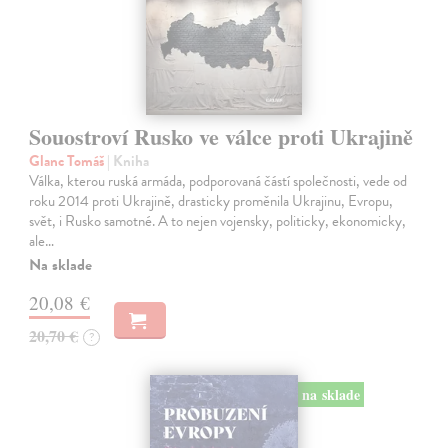
Souostroví Rusko ve válce proti Ukrajině
Glanc Tomáš
| Kniha
Válka, kterou ruská armáda, podporovaná částí společnosti, vede od
roku 2014 proti Ukrajině, drasticky proměnila Ukrajinu, Evropu,
svět, i Rusko samotné. A to nejen vojensky, politicky, ekonomicky,
ale…
Na sklade
20,08 €
20,70 €
?
na sklade