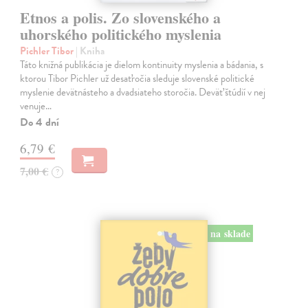
Etnos a polis. Zo slovenského a
uhorského politického myslenia
Pichler Tibor
| Kniha
Táto knižná publikácia je dielom kontinuity myslenia a bádania, s
ktorou Tibor Pichler už desaťročia sleduje slovenské politické
myslenie devätnásteho a dvadsiateho storočia. Deväť štúdií v nej
venuje…
Do 4 dní
6,79 €
7,00 €
?
na sklade