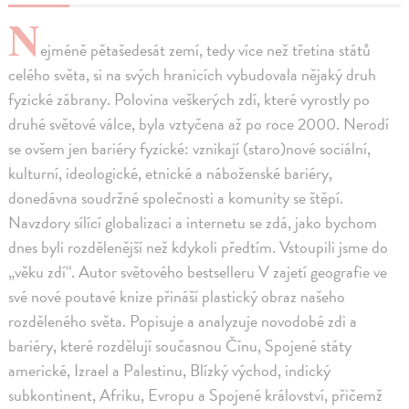
N
ejméně pětašedesát zemí, tedy více než třetina států
celého světa, si na svých hranicích vybudovala nějaký druh
fyzické zábrany. Polovina veškerých zdí, které vyrostly po
druhé světové válce, byla vztyčena až po roce 2000. Nerodí
se ovšem jen bariéry fyzické: vznikají (staro)nové sociální,
kulturní, ideologické, etnické a náboženské bariéry,
donedávna soudržné společnosti a komunity se štěpí.
Navzdory sílící globalizaci a internetu se zdá, jako bychom
dnes byli rozdělenější než kdykoli předtím. Vstoupili jsme do
„věku zdí“. Autor světového bestselleru V zajetí geografie ve
své nové poutavé knize přináší plastický obraz našeho
rozděleného světa. Popisuje a analyzuje novodobé zdi a
bariéry, které rozdělují současnou Čínu, Spojené státy
americké, Izrael a Palestinu, Blízký východ, indický
subkontinent, Afriku, Evropu a Spojené království, přičemž