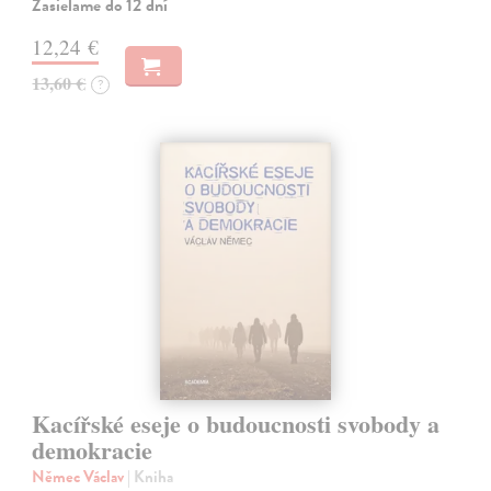
Zasielame do 12 dní
12,24 €
13,60 €
?
Kacířské eseje o budoucnosti svobody a
demokracie
Němec Václav
| Kniha