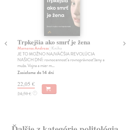
Trpkejšia ako smrť je žena
P
Marneros Andreas
| Kniha
Bor
JE TO MOŽNO NAJVÄČŠIA REVOLÚCIA
Tát
NAŠICH DNÍ: rovnocennosť a rovnoprávnosť ženy a
Bor
muža. Vojna a mier m...
Na
Zasielame do 14 dní
18
22,05 €
19
24,50 €
?
Ďalšie z kategórie politológia