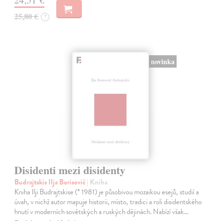
25,80 €
?
novinka
Disidenti mezi disidenty
Budrajtskis Ilja Borisovič
| Kniha
Kniha Ilji Budrajtskise (* 1981) je působivou mozaikou esejů, studií a
úvah, v nichž autor mapuje historii, místo, tradici a roli disidentského
hnutí v moderních sovětských a ruských dějinách. Nabízí však…