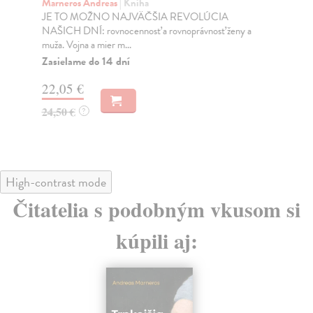
Marneros Andreas
| Kniha
Bor
JE TO MOŽNO NAJVÄČŠIA REVOLÚCIA
Tát
NAŠICH DNÍ: rovnocennosť a rovnoprávnosť ženy a
Bor
muža. Vojna a mier m...
Na
Zasielame do 14 dní
18
22,05 €
19
24,50 €
?
High-contrast mode
Čitatelia s podobným vkusom si
kúpili aj: