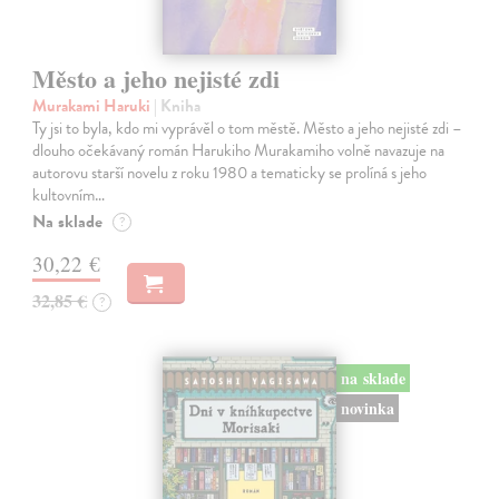
Město a jeho nejisté zdi
Murakami Haruki
| Kniha
Ty jsi to byla, kdo mi vyprávěl o tom městě. Město a jeho nejisté zdi –
dlouho očekávaný román Harukiho Murakamiho volně navazuje na
autorovu starší novelu z roku 1980 a tematicky se prolíná s jeho
kultovním…
Na sklade
?
30,22 €
32,85 €
?
na sklade
novinka