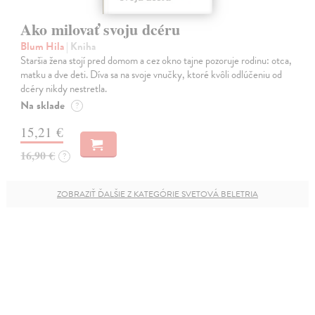
Ako milovať svoju dcéru
Blum Hila
| Kniha
Staršia žena stojí pred domom a cez okno tajne pozoruje rodinu: otca,
matku a dve deti. Díva sa na svoje vnučky, ktoré kvôli odlúčeniu od
dcéry nikdy nestretla.
Na sklade
?
15,21 €
16,90 €
?
ZOBRAZIŤ ĎALŠIE Z KATEGÓRIE SVETOVÁ BELETRIA