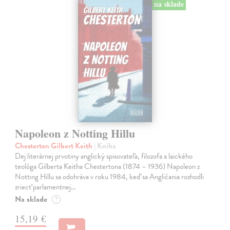
na sklade
Napoleon z Notting Hillu
Chesterton Gilbert Keith
| Kniha
Dej literárnej prvotiny anglický spisovateľa, filozofa a laického
teológa Gilberta Keitha Chestertona (1874 – 1936) Napoleon z
Notting Hillu sa odohráva v roku 1984, keď sa Angličania rozhodli
zriecť parlamentnej…
Na sklade
?
15,19 €