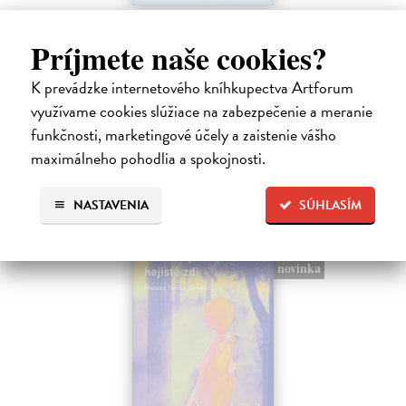
Rieka času
Príjmete naše cookies?
Mercier Pascal
| Kniha
Pascal Mercier bol vždy majstrom filozofického rozprávania. Romány
Nočný vlak do Lisabonu či Váha slov podnietili milióny čitateľov k
K prevádzke internetového kníhkupectva Artforum
zamysleniu sa nad veľkými témami, ako sú identita, sloboda, čas či…
využívame cookies slúžiace na zabezpečenie a meranie
Na sklade
?
funkčnosti, marketingové účely a zaistenie vášho
maximálneho pohodlia a spokojnosti.
12,30 €
12,95 €
?
NASTAVENIA
SÚHLASÍM
na sklade
novinka