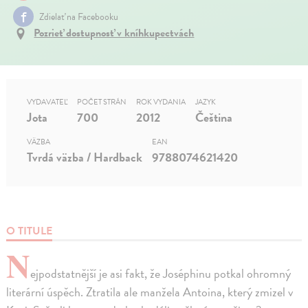
Zdielať na Facebooku
Pozrieť dostupnosť v kníhkupectvách
VYDAVATEĽ
POČET STRÁN
ROK VYDANIA
JAZYK
Jota
700
2012
Čeština
VÄZBA
EAN
Tvrdá väzba / Hardback
9788074621420
O TITULE
N
ejpodstatnější je asi fakt, že Joséphinu potkal ohromný
literární úspěch. Ztratila ale manžela Antoina, který zmizel v