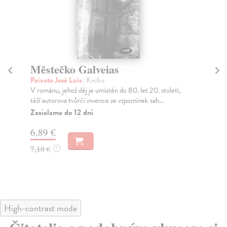
Městečko Galveias
T
Peixoto José Luís
| Kniha
Gaa
V románu, jehož děj je umístěn do 80. let 20. století,
Prv
těží autorova tvůrčí invence ze vzpomínek sah...
káv
Zasielame do 12 dní
Za
6,89 €
8,
7,10 €
8,
?
High-contrast mode