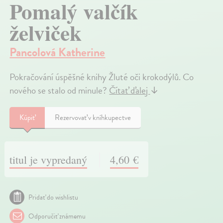
Pomalý valčík
želviček
Pancolová Katherine
Pokračování úspěšné knihy Žluté oči krokodýlů. Co
nového se stalo od minule?
Čítať ďalej
↓
Kúpiť
Rezervovať v kníhkupectve
titul je vypredaný
4,60 €
Pridať do wishlistu
Odporučiť známemu