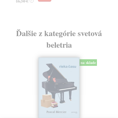
16,50 €
10
?
Ďalšie z kategórie svetová
beletria
na sklade