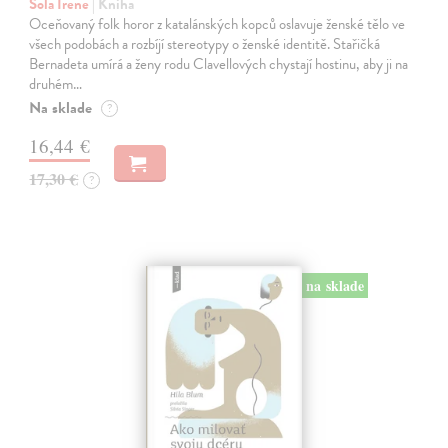
Sola Irene
| Kniha
Oceňovaný folk horor z katalánských kopců oslavuje ženské tělo ve
všech podobách a rozbíjí stereotypy o ženské identitě. Stařičká
Bernadeta umírá a ženy rodu Clavellových chystají hostinu, aby ji na
druhém…
Na sklade
?
16,44 €
17,30 €
?
na sklade