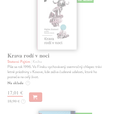
Krava rodí v noci
Statovci Pajtim
| Kniha
Píše sa rok 1996. Vo Fínsku vychovávaný osemročný chlapec trávi
letné prázdniny v Kosove, kde zažíva čudesné udalosti, ktoré ho
poznačia na celý život.
Na sklade
?
17,01 €
18,90 €
?