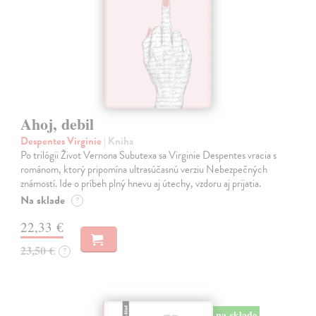
Ahoj, debil
Despentes Virginie
| Kniha
Po trilógii Život Vernona Subutexa sa Virginie Despentes vracia s
románom, ktorý pripomína ultrasúčasnú verziu Nebezpečných
známostí. Ide o príbeh plný hnevu aj útechy, vzdoru aj prijatia.
Na sklade
?
22,33 €
23,50 €
?
na sklade