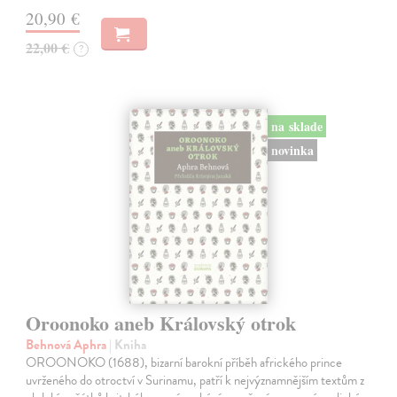
20,90 €
22,00 €
?
na sklade
novinka
Oroonoko aneb Královský otrok
Behnová Aphra
| Kniha
OROONOKO (1688), bizarní barokní příběh afrického prince
uvrženého do otroctví v Surinamu, patří k nejvýznamnějším textům z