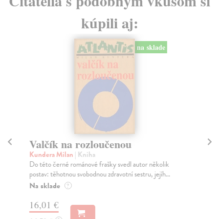
Čitatelia s podobným vkusom si
kúpili aj:
na sklade
Valčík na rozloučenou
Po
Kundera Milan
| Kniha
Ma
Do této černé románové frašky svedl autor několik
Výb
postav: těhotnou svobodnou zdravotní sestru, jejíh...
Jan
Na sklade
Na
?
16,01 €
10