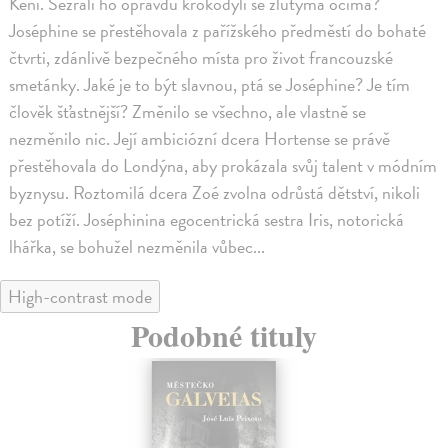
Keni. Sežrali ho opravdu krokodýli se žlutýma očima?
Joséphine se přestěhovala z pařížského předměstí do bohaté
čtvrti, zdánlivě bezpečného místa pro život francouzské
smetánky. Jaké je to být slavnou, ptá se Joséphine? Je tím
člověk šťastnější? Změnilo se všechno, ale vlastně se
nezměnilo nic. Její ambiciózní dcera Hortense se právě
přestěhovala do Londýna, aby prokázala svůj talent v módním
byznysu. Roztomilá dcera Zoé zvolna odrůstá dětství, nikoli
bez potíží. Joséphinina egocentrická sestra Iris, notorická
lhářka, se bohužel nezměnila vůbec...
High-contrast mode
Podobné tituly