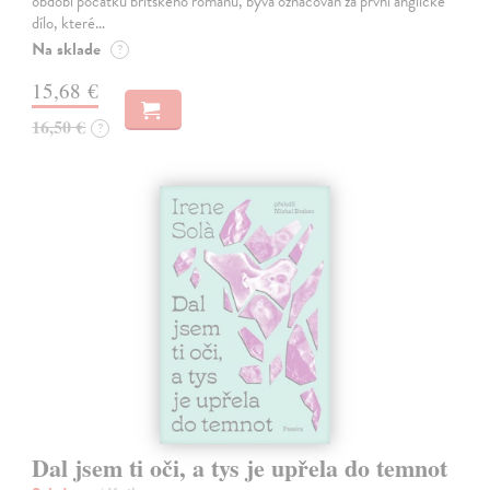
období počátků britského románu, bývá označován za první anglické
dílo, které…
Na sklade
?
15,68 €
16,50 €
?
Dal jsem ti oči, a tys je upřela do temnot