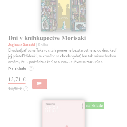
Dni v kníhkupectve Morisaki
Jagisawa Satoshi
| Kniha
Dvadsaťpäťročná Takako si žila pomerne bezstarostne až do dňa, keď
jej priateľ Hideaki, za ktorého sa chcela vydať, len tak mimochodom
oznámi, že ju podvádza a žení sa s inou. Jej život sa zrazu rúca.
Na sklade
?
13,71 €
14,90 €
?
na sklade