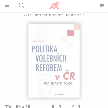
KNIHY
-
SPOLOČENSKÉ VEDY
-
POLITOLÓGIA