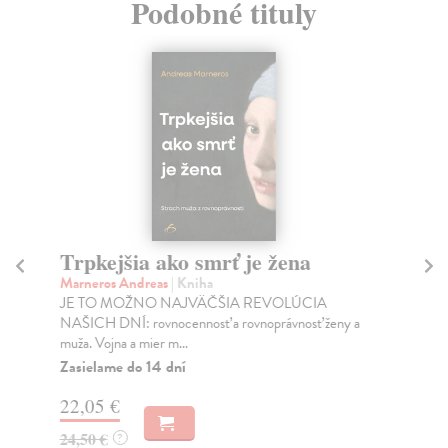
Podobné tituly
Trpkejšia ako smrť je žena
P
Marneros Andreas
| Kniha
Bor
JE TO MOŽNO NAJVÄČŠIA REVOLÚCIA
Tát
NAŠICH DNÍ: rovnocennosť a rovnoprávnosť ženy a
Bor
muža. Vojna a mier m...
Na
Zasielame do 14 dní
18
22,05 €
19
24,50 €
?