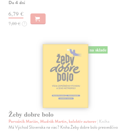
Do 4 dní
6,79 €
7,00 €
?
na sklade
Žeby dobre bolo
Porvažník Marián, Mudrák Martin, kolektív autorov
| Kniha
Má Východ Slovenska na viac? Kniha Žeby dobre bolo presvedčivo