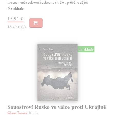
Co znamená soukromí? Jakou roli hrálo v průběhu dějin?
Na sklade
17,94 €
18,49 €
?
na sklade
Souostroví Rusko ve válce proti Ukrajině
Glanc Tomáš
| Kniha