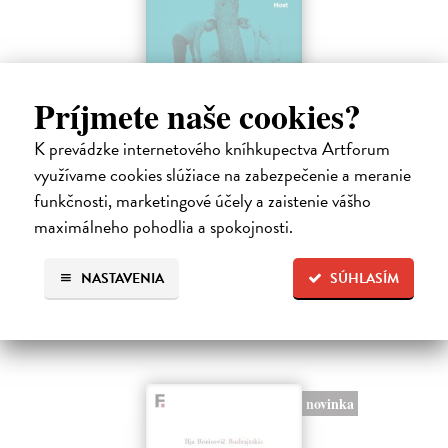
Príjmete naše cookies?
Spravedlivý růst
K prevádzke internetového kníhkupectva Artforum
Prokop Daniel
| Kniha
využívame cookies slúžiace na zabezpečenie a meranie
Rovné šance, efektivní reformy a prosperita širší společnosti jako lék
na politickou strnulost Česko si udržuje spoustu drahých
funkčnosti, marketingové účely a zaistenie vášho
nespravedlností. Chudé děti mají malou šanci získat kvalitní vzdělání.
maximálneho pohodlia a spokojnosti.
Na sklade
24,51 €
NASTAVENIA
SÚHLASÍM
25,80 €
?
novinka