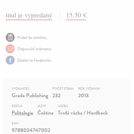
titul je vypredaný
15,50 €
Pridať do wishlistu
Odporučiť známemu
Zdielať na Facebooku
VYDAVATEĽ
POČET STRÁN
ROK VYDANIA
Grada Publishing
232
2013
EDÍCIA
JAZYK
VÄZBA
Politologie
Čeština
Tvrdá väzba / Hardback
EAN
9788024747002