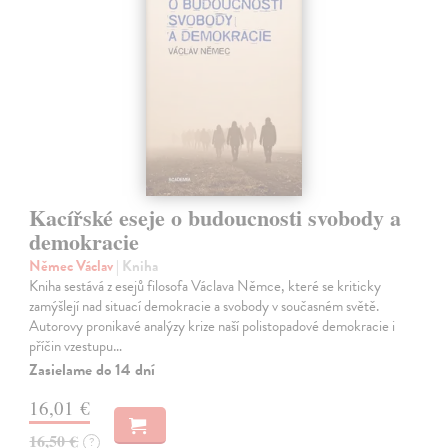
Kacířské eseje o budoucnosti svobody a
demokracie
Němec Václav
| Kniha
Kniha sestává z esejů filosofa Václava Němce, které se kriticky
zamýšlejí nad situací demokracie a svobody v současném světě.
Autorovy pronikavé analýzy krize naší polistopadové demokracie i
příčin vzestupu…
Zasielame do 14 dní
16,01 €
16,50 €
?