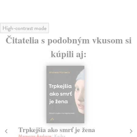
High-contrast mode
Čitatelia s podobným vkusom si
kúpili aj:
Trpkejšia ako smrť je žena
P
Marneros Andreas
| Kniha
Bor