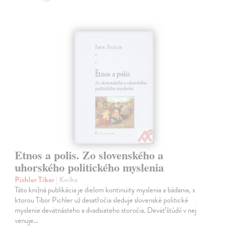
Etnos a polis. Zo slovenského a
uhorského politického myslenia
Pichler Tibor
| Kniha
Táto knižná publikácia je dielom kontinuity myslenia a bádania, s
ktorou Tibor Pichler už desaťročia sleduje slovenské politické
myslenie devätnásteho a dvadsiateho storočia. Deväť štúdií v nej
venuje…