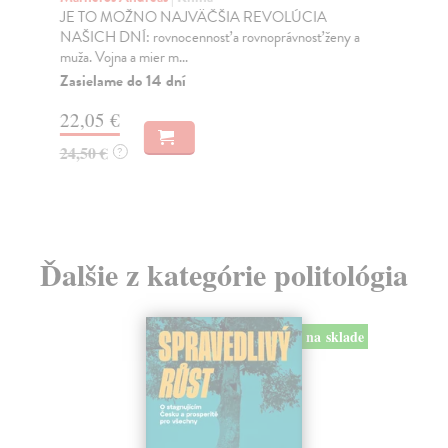
JE TO MOŽNO NAJVÄČŠIA REVOLÚCIA
Tát
NAŠICH DNÍ: rovnocennosť a rovnoprávnosť ženy a
Bor
muža. Vojna a mier m...
Na
Zasielame do 14 dní
18
22,05 €
19
24,50 €
?
Ďalšie z kategórie politológia
na sklade