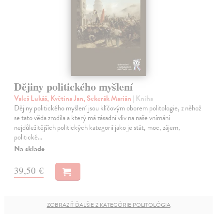
Dějiny politického myšlení
Valeš Lukáš, Květina Jan, Sekerák Marián
| Kniha
Dějiny politického myšlení jsou klíčovým oborem politologie, z něhož
se tato věda zrodila a který má zásadní vliv na naše vnímání
nejdůležitějších politických kategorií jako je stát, moc, zájem,
politické…
Na sklade
39,50 €
ZOBRAZIŤ ĎALŠIE Z KATEGÓRIE POLITOLÓGIA