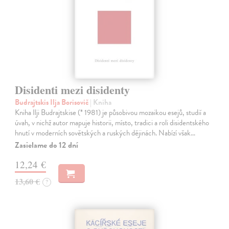
Disidenti mezi disidenty
Budrajtskis Ilja Borisovič
| Kniha
Kniha Ilji Budrajtskise (* 1981) je působivou mozaikou esejů, studií a
úvah, v nichž autor mapuje historii, místo, tradici a roli disidentského
hnutí v moderních sovětských a ruských dějinách. Nabízí však…
Zasielame do 12 dní
12,24 €
13,60 €
?