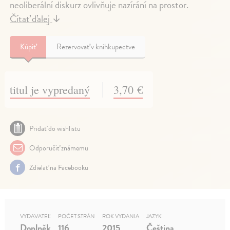
neoliberální diskurz ovlivňuje nazírání na prostor.
Čítať ďalej
↓
Kúpiť
Rezervovať v kníhkupectve
titul je vypredaný
3,70 €
Pridať do wishlistu
Odporučiť známemu
Zdielať na Facebooku
VYDAVATEĽ
POČET STRÁN
ROK VYDANIA
JAZYK
Doplněk
116
2015
Čeština