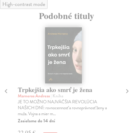
High-contrast mode
Podobné tituly
Trpkejšia ako smrť je žena
P
Marneros Andreas
| Kniha
Bor
JE TO MOŽNO NAJVÄČŠIA REVOLÚCIA
Tát
NAŠICH DNÍ: rovnocennosť a rovnoprávnosť ženy a
Bor
muža. Vojna a mier m...
Na
Zasielame do 14 dní
18
22,05 €