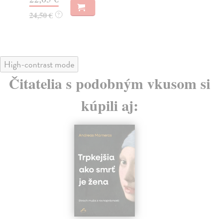
19
24,50 €
?
High-contrast mode
Čitatelia s podobným vkusom si
kúpili aj: