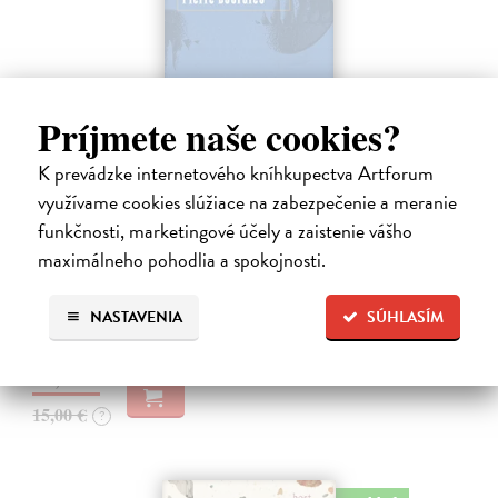
Príjmete naše cookies?
K prevádzke internetového kníhkupectva Artforum
Nadvláda mužů
využívame cookies slúžiace na zabezpečenie a meranie
Bourdieu Pierre
| Kniha
funkčnosti, marketingové účely a zaistenie vášho
Mužská dominance je tak zakotvena v našich společenských
maximálneho pohodlia a spokojnosti.
praktikách a našem nevědomí, že si jí sotva všímáme; je natolik v
souladu s našimi očekáváními, že ji jen těžko zpochybňujeme.
Bourdieu vychází…
NASTAVENIA
SÚHLASÍM
Na sklade
14,55 €
15,00 €
?