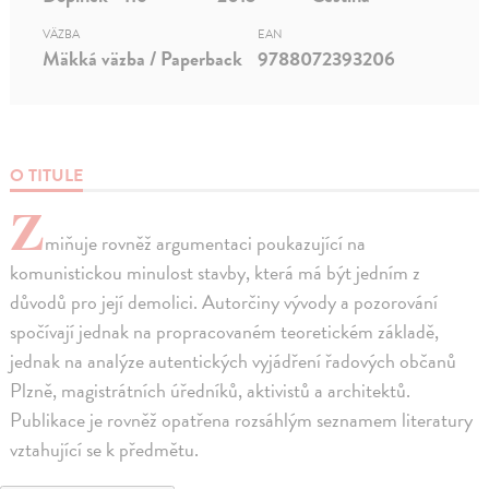
VÄZBA
EAN
Mäkká väzba / Paperback
9788072393206
O TITULE
Z
miňuje rovněž argumentaci poukazující na
komunistickou minulost stavby, která má být jedním z
důvodů pro její demolici. Autorčiny vývody a pozorování
spočívají jednak na propracovaném teoretickém základě,
jednak na analýze autentických vyjádření řadových občanů
Plzně, magistrátních úředníků, aktivistů a architektů.
Publikace je rovněž opatřena rozsáhlým seznamem literatury
vztahující se k předmětu.