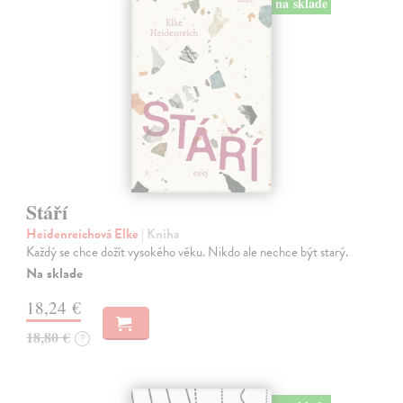
na sklade
Stáří
Heidenreichová Elke
| Kniha
Každý se chce dožít vysokého věku. Nikdo ale nechce být starý.
Na sklade
18,24 €
18,80 €
?