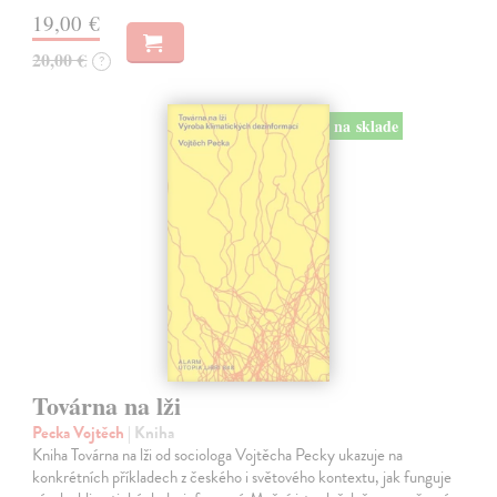
19,00 €
20,00 €
?
na sklade
Továrna na lži
Pecka Vojtěch
| Kniha
Kniha Továrna na lži od sociologa Vojtěcha Pecky ukazuje na
konkrétních příkladech z českého i světového kontextu, jak funguje