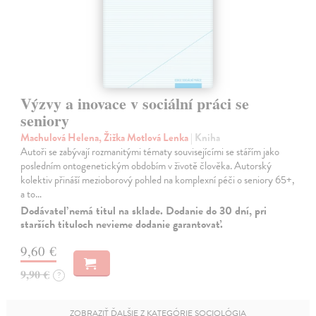
Výzvy a inovace v sociální práci se
seniory
Machulová Helena, Žižka Motlová Lenka
| Kniha
Autoři se zabývají rozmanitými tématy souvisejícími se stářím jako
posledním ontogenetickým obdobím v životě člověka. Autorský
kolektiv přináší mezioborový pohled na komplexní péči o seniory 65+,
a to…
Dodávateľ nemá titul na sklade. Dodanie do 30 dní, pri
starších tituloch nevieme dodanie garantovať.
9,60 €
9,90 €
?
ZOBRAZIŤ ĎALŠIE Z KATEGÓRIE SOCIOLÓGIA