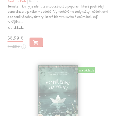
Květina Petr
| Kniha
Tématem knihy je identita a soudržnost u populací, které postrádají
centralizaci v jakékoliv podobě. Vynecháváme tedy státy i náčelnictví
a obecně všechny útvary, které identitu svým členům indukují
zvnějšku,…
Na sklade
38,99 €
40,20 €
?
na sklade