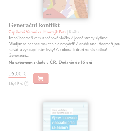
Generační konflikt
Capáková Veronika, Honzejk Petr
| Kniha
Trapní boomeři versus sněhové vločky Z jedné strany slyšíme:
Mladým se nechce makat a nic nevydrží! Z druhé zase: Boomeři jsou
hulváti a vykoupili nám byty! A z obou: Ti druzí na nás kašlou!
Generační…
Na externom sklade v ČR. Dodanie do 16 dní
16,00 €
16,49 €
?