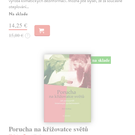
výroba klimatických dezinformací. Možná jste slyšel, že za současné
oteplování…
Na sklade
14,25 €
15,00 €
?
na sklade
Porucha na křižovatce světů