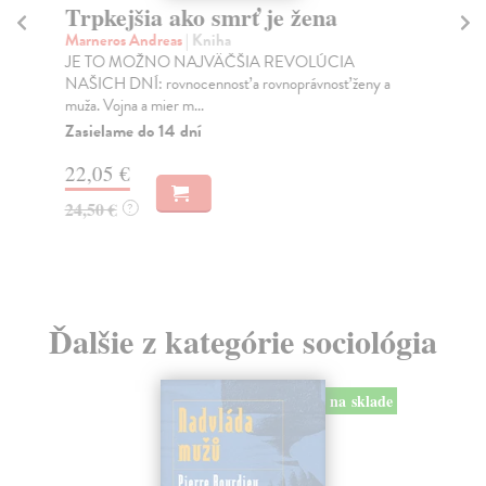
Trpkejšia ako smrť je žena
P
Marneros Andreas
| Kniha
Bor
JE TO MOŽNO NAJVÄČŠIA REVOLÚCIA
Tát
NAŠICH DNÍ: rovnocennosť a rovnoprávnosť ženy a
Bor
muža. Vojna a mier m...
Na
Zasielame do 14 dní
18
22,05 €
19
24,50 €
?
Ďalšie z kategórie sociológia
na sklade