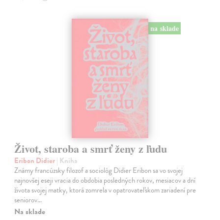
na sklade
Život, staroba a smrť ženy z ľudu
Eribon Didier
| Kniha
Známy francúzsky filozof a sociológ Didier Eribon sa vo svojej
najnovšej eseji vracia do obdobia posledných rokov, mesiacov a dní
života svojej matky, ktorá zomrela v opatrovateľskom zariadení pre
seniorov…
Na sklade