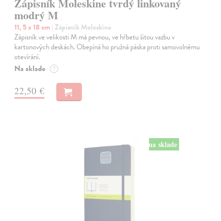
Zápisník Moleskine tvrdý linkovaný
modrý M
11, 5 x 18 cm
| Zápisník Moleskine
Zápisník ve velikosti M má pevnou, ve hřbetu šitou vazbu v
kartonových deskách. Obepíná ho pružná páska proti samovolnému
otevírání.
Na sklade
?
22,50 €
na sklade