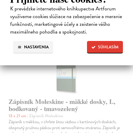
22,50 €
K prevádzke internetového kníhkupectva Artforum
využívame cookies slúžiace na zabezpečenie a meranie
funkčnosti, marketingové účely a zaistenie vášho
maximálneho pohodlia a spokojnosti.
NASTAVENIA
SÚHLASÍM
na sklade
Zápisník Moleskine - mäkké dosky, L,
bodkovaný - tmavozelený
13 x 21 cm
| Zápisník Moleskine
Zápisník s mäkkou, v chrbte šitou väzbou v kartónových doskách,
obopnutý pružnou páskou proti samovoľnému otváraniu. Zápisník je