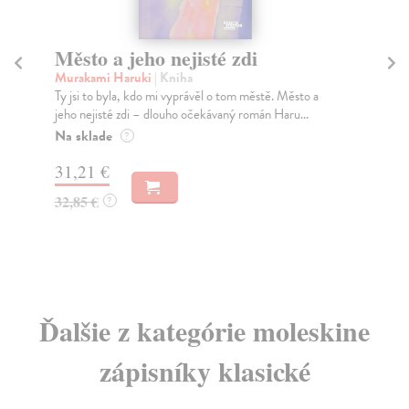
Město a jeho nejisté zdi
Tr
Murakami Haruki
| Kniha
Ma
Ty jsi to byla, kdo mi vyprávěl o tom městě. Město a
JE
jeho nejisté zdi – dlouho očekávaný román Haru...
NAŠ
muž
Na sklade
?
Za
31,21 €
22
32,85 €
?
24
Ďalšie z kategórie moleskine
zápisníky klasické