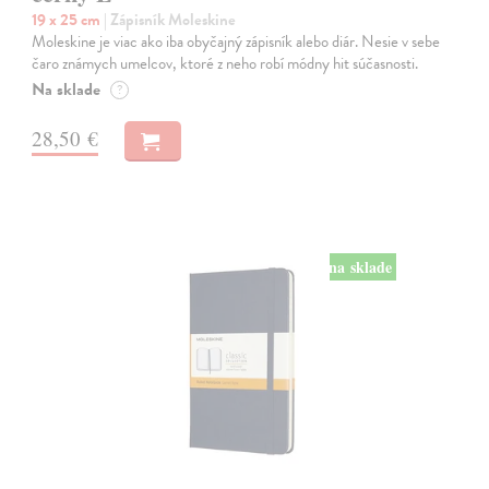
19 x 25 cm
| Zápisník Moleskine
Moleskine je viac ako iba obyčajný zápisník alebo diár. Nesie v sebe
čaro známych umelcov, ktoré z neho robí módny hit súčasnosti.
Na sklade
?
28,50 €
na sklade