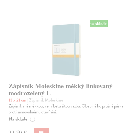
na sklade
Zápisník Moleskine měkký linkovaný
modrozelený L
13 x 21 cm
| Zápisník Moleskine
Zápisník má měkkou, ve hřbetu šitou vazbu. Obepíná ho pružná páska
proti samovolnému otevírání.
Na sklade
?
22,50 €