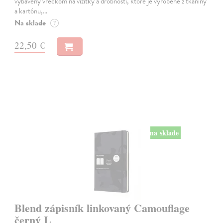
vybavený vreckom na vizitky a drobnosti, ktoré je vyrobené z tkaniny
a kartónu,…
Na sklade
?
22,50 €
na sklade
Blend zápisník linkovaný Camouflage
černý L