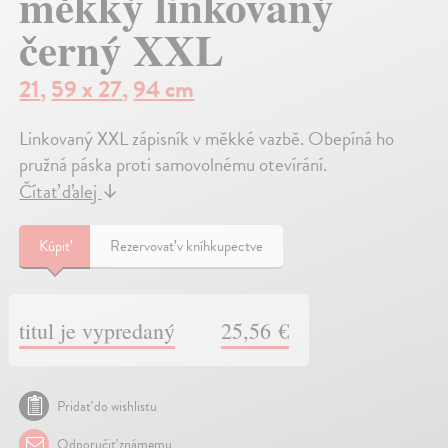
měkký linkovaný
černý XXL
21
,
59 x 27
,
94 cm
Linkovaný XXL zápisník v měkké vazbě. Obepíná ho
pružná páska proti samovolnému otevírání.
Čítať ďalej
↓
Kúpiť
Rezervovať v kníhkupectve
titul je vypredaný
25,56 €
Pridať do wishlistu
Odporučiť známemu