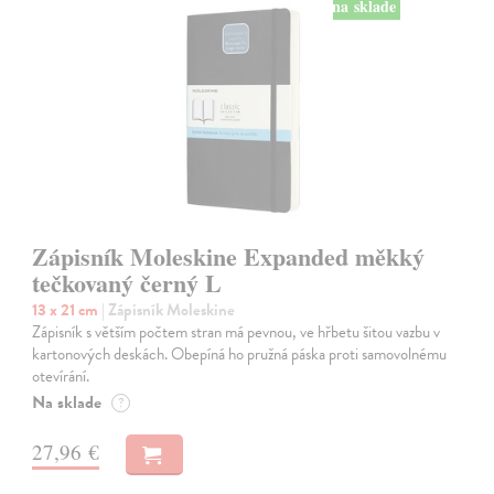
na sklade
Zápisník Moleskine Expanded měkký
tečkovaný černý L
13 x 21 cm
| Zápisník Moleskine
Zápisník s větším počtem stran má pevnou, ve hřbetu šitou vazbu v
kartonových deskách. Obepíná ho pružná páska proti samovolnému
otevírání.
Na sklade
?
27,96 €