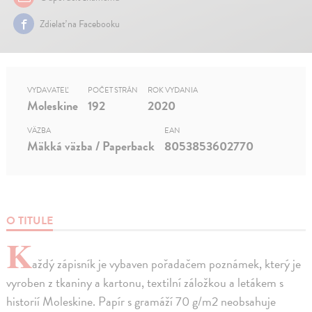
Zdielať na Facebooku
VYDAVATEĽ
POČET STRÁN
ROK VYDANIA
Moleskine
192
2020
VÄZBA
EAN
Mäkká väzba / Paperback
8053853602770
O TITULE
K
aždý zápisník je vybaven pořadačem poznámek, který je
vyroben z tkaniny a kartonu, textilní záložkou a letákem s
historií Moleskine. Papír s gramáží 70 g/m2 neobsahuje