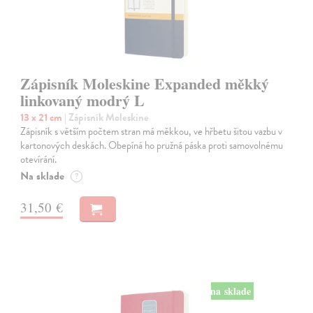
Zápisník Moleskine Expanded měkký
linkovaný modrý L
13 x 21 cm
| Zápisník Moleskine
Zápisník s větším počtem stran má měkkou, ve hřbetu šitou vazbu v
kartonových deskách. Obepíná ho pružná páska proti samovolnému
otevírání.
Na sklade
?
31,50 €
na sklade