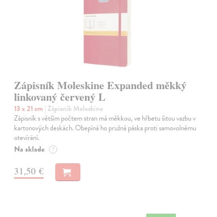
Zápisník Moleskine Expanded měkký
linkovaný červený L
13 x 21 cm
| Zápisník Moleskine
Zápisník s větším počtem stran má měkkou, ve hřbetu šitou vazbu v
kartonových deskách. Obepíná ho pružná páska proti samovolnému
otevírání.
Na sklade
?
31,50 €