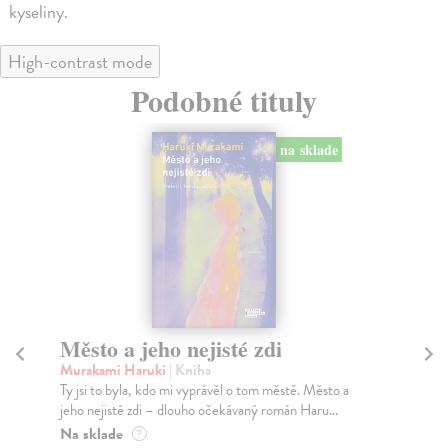
kyseliny.
High-contrast mode
Podobné tituly
na sklade
Město a jeho nejisté zdi
Tr
Murakami Haruki
| Kniha
Ma
Ty jsi to byla, kdo mi vyprávěl o tom městě. Město a
JE
jeho nejisté zdi – dlouho očekávaný román Haru...
NAŠ
muž
Na sklade
?