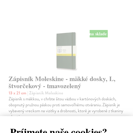
na sklade
Zápisník Moleskine - mäkké dosky, L,
štvorčekový - tmavozelený
13 x 21 cm
| Zápisník Moleskine
Zápisník s mäkkou, v chrbte šitou väzbou v kartónových doskách,
obopnutý pružnou páskou proti samovoľnému otváraniu. Zápisník je
vybavený vreckom na vizitky a drobnosti, ktoré je vyrobené z tkaniny
a kartónu,…
Na sklade
?
Príjmete naše cookies?