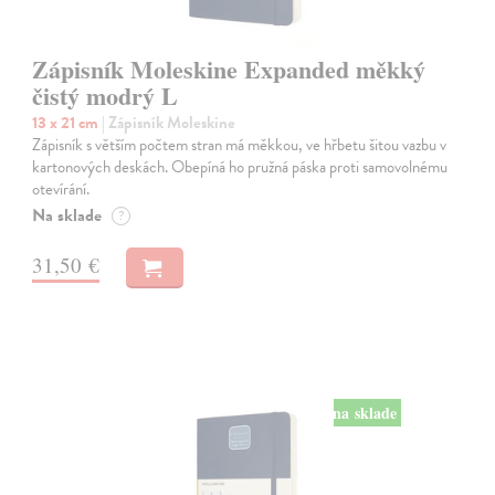
Zápisník Moleskine Expanded měkký
čistý modrý L
13 x 21 cm
| Zápisník Moleskine
Zápisník s větším počtem stran má měkkou, ve hřbetu šitou vazbu v
kartonových deskách. Obepíná ho pružná páska proti samovolnému
otevírání.
Na sklade
?
31,50 €
na sklade