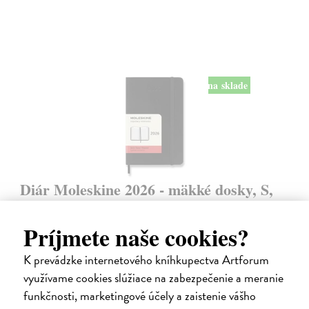
na sklade
Diár Moleskine 2026 - mäkké dosky, S,
denný, čierny
9 x 14 cm
| Zápisník Moleskine
Príjmete naše cookies?
Denný diár vreckové veľkosti na rok 2026. Na každý deň stránka pre
poznámky a schôdzky.
K prevádzke internetového kníhkupectva Artforum
Na sklade
?
využívame cookies slúžiace na zabezpečenie a meranie
funkčnosti, marketingové účely a zaistenie vášho
24,50 €