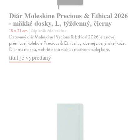
Diár Moleskine Precious & Ethical 2026
- mäkké dosky, L, týždenný, čierny
13 x 21 cm
| Zápisník Moleskine
Datovaný diár Moleskine Precious & Ethical 2026 je z novej
prémiovej kolekcie Precious & Ethical vyrobenej z vegánskej kože.
Diár má mäkkú, v chrbte šitú väzbu s motívom hadej kože.
titul je vypredaný