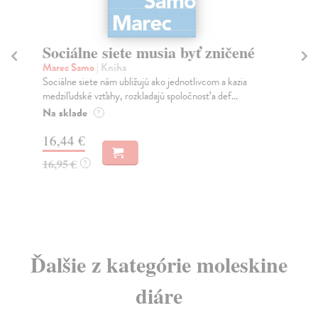
Sociálne siete musia byť zničené
S
K
Marec Samo
| Kniha
Sociálne siete nám ubližujú ako jednotlivcom a kazia
Mik
medziľudské vzťahy, rozkladajú spoločnosť a def...
Mon
o k
Na sklade
?
Na
16,44 €
23
16,95 €
?
24
Ďalšie z kategórie moleskine
diáre