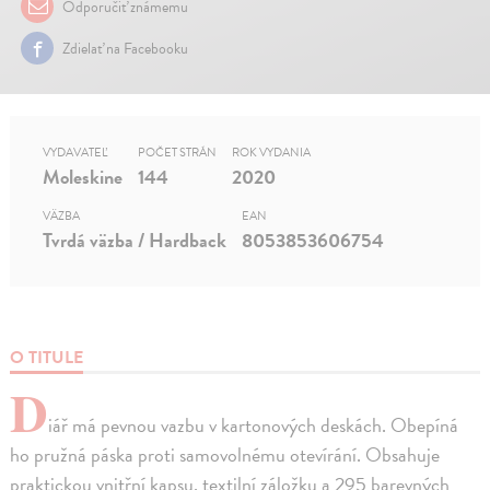
Odporučiť známemu
Zdielať na Facebooku
VYDAVATEĽ
POČET STRÁN
ROK VYDANIA
Moleskine
144
2020
VÄZBA
EAN
Tvrdá väzba / Hardback
8053853606754
O TITULE
D
iář má pevnou vazbu v kartonových deskách. Obepíná
ho pružná páska proti samovolnému otevírání. Obsahuje
praktickou vnitřní kapsu, textilní záložku a 295 barevných