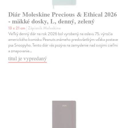
Diár Moleskine Precious & Ethical 2026
- mäkké dosky, L, denný, zelený
13 x 21 cm
| Zápisník Moleskine
Veľký denný diár na rok 2026 bol vyrobený na oslavu 75. výročia
amerického komisku Peanuts známeho predovšetkým vďaka postave
psa Snoopyho. Tento diár vás pozýva na zamyslenie nad svojimi cieľmi
a zmapovanie…
titul je vypredaný