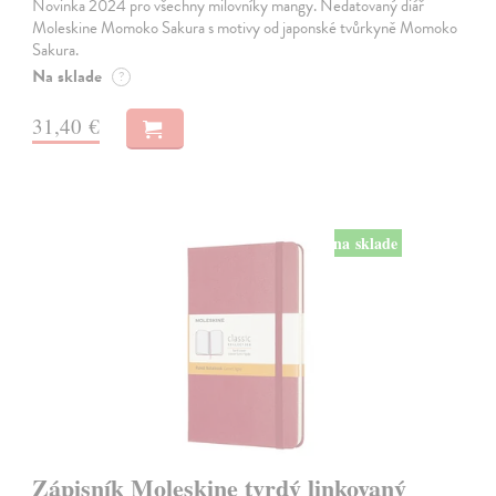
Novinka 2024 pro všechny milovníky mangy. Nedatovaný diář
Moleskine Momoko Sakura s motivy od japonské tvůrkyně Momoko
Sakura.
Na sklade
?
31,40 €
na sklade
Zápisník Moleskine tvrdý linkovaný