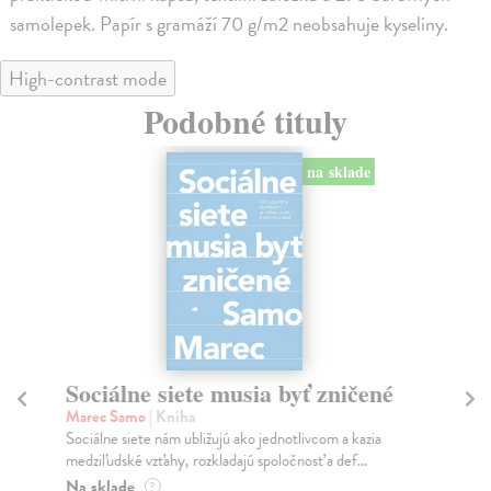
samolepek. Papír s gramáží 70 g/m2 neobsahuje kyseliny.
High-contrast mode
Podobné tituly
na sklade
Sociálne siete musia byť zničené
S
K
Marec Samo
| Kniha
Sociálne siete nám ubližujú ako jednotlivcom a kazia
Mik
medziľudské vzťahy, rozkladajú spoločnosť a def...
Mon
o k
Na sklade
?