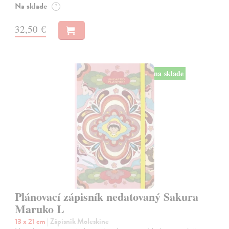
Na sklade
?
32,50 €
na sklade
Plánovací zápisník nedatovaný Sakura
Maruko L
13 x 21 cm
| Zápisník Moleskine