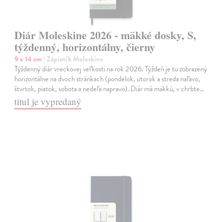
Diár Moleskine 2026 - mäkké dosky, S,
týždenný, horizontálny, čierny
9 x 14 cm
| Zápisník Moleskine
Týždenný diár vreckovej veľkosti na rok 2026. Týždeň je tu zobrazený
horizontálne na dvoch stránkach (pondelok, utorok a streda naľavo,
štvrtok, piatok, sobota a nedeľa napravo). Diár má mäkkú, v chrbte…
titul je vypredaný