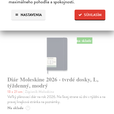
maximálneho pohodlia a spokojnosti.
NASTAVENIA
SÚHLASÍM
na sklade
Diár Moleskine 2026 - tvrdé dosky, L,
týždenný, modrý
13 x 21 cm
| Zápisník Moleskine
Veľký plánovací diár na rok 2026. Na ľavej strane sú dni v týždni a na
pravej linajková stránka na poznámky.
Na sklade
?