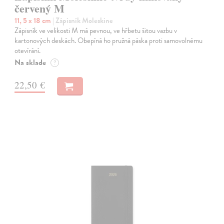
červený M
11, 5 x 18 cm
| Zápisník Moleskine
Zápisník ve velikosti M má pevnou, ve hřbetu šitou vazbu v
kartonových deskách. Obepíná ho pružná páska proti samovolnému
otevírání.
Na sklade
?
22,50 €