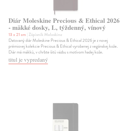
Diár Moleskine Precious & Ethical 2026
- mäkké dosky, L, týždenný, vínový
13 x 21 cm
| Zápisník Moleskine
Datovaný diár Moleskine Precious & Ethical 2026 je z novej
prémiovej kolekcie Precious & Ethical vyrobenej z vegánskej kože.
Diár má mäkkú, v chrbte šitú väzbu s motívom hadej kože.
titul je vypredaný