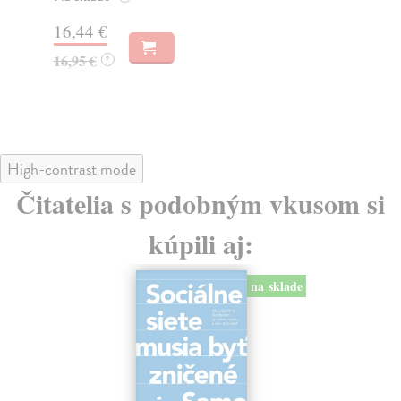
Na
16,44 €
23
16,95 €
?
24
High-contrast mode
Čitatelia s podobným vkusom si
kúpili aj:
na sklade