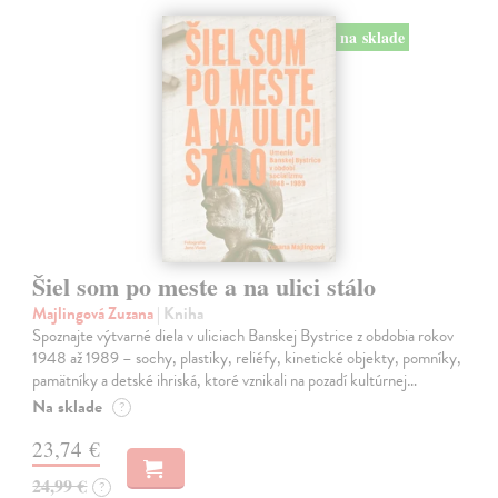
na sklade
Šiel som po meste a na ulici stálo
Majlingová Zuzana
| Kniha
Spoznajte výtvarné diela v uliciach Banskej Bystrice z obdobia rokov
1948 až 1989 – sochy, plastiky, reliéfy, kinetické objekty, pomníky,
pamätníky a detské ihriská, ktoré vznikali na pozadí kultúrnej…
Na sklade
?
23,74 €
24,99 €
?