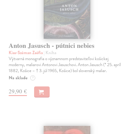
Anton Jasusch - pútnici nebies
Kiss-Széman Zsófia
| Kniha
Výtvarná monografia o významnom predstaviteľovi košickej
moderny, maliarovi Antonovi Jasuschovi. Anton Jasusch (* 25. apríl
1882, Košice – † 3. júl 1965, Košice) bol slovenský maliar.
Na sklade
?
29,90 €