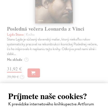
Posledná večera Leonarda z Vinci
Lajda Stano
| Kniha
Stano Lajda je súčasný slovenský maliar, ktorý niekoľko rokov
systematicky pracoval na rekonštrukcii ikonickej Poslednej večere,
čo ho inšpirovalo k napísaniu tejto knihy. Odkrýva pred nami silné i
slabé…
Na sklade
?
31,92 €
39,90 €
?
Príjmete naše cookies?
na sklade
K prevádzke internetového kníhkupectva Artforum