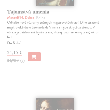
Tajomstvá umenia
Mancoff N. Debra
| Kniha
Odhaľte nové významy známych majstrovských diel! Dlho stratené
majstrovské dielo Leonarda da Vinci sa nájde skryté za stenou. V
obraze je zašifrovaná tajná správa, ktorej rozumie len vybraný okruh
ľudí.…
Do 5 dní
24,15 €
24,90 €
?