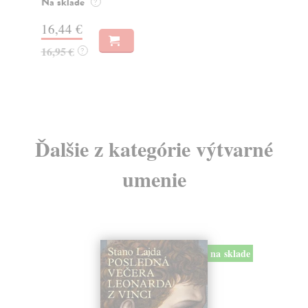
o k
Na sklade
?
Na
16,44 €
23
16,95 €
?
24
Ďalšie z kategórie výtvarné
umenie
na sklade