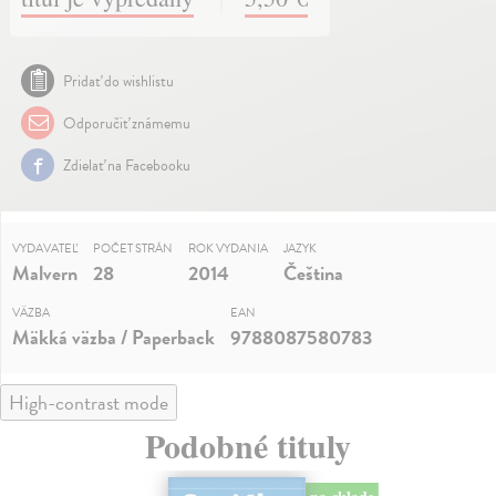
Pridať do wishlistu
Odporučiť známemu
Zdielať na Facebooku
VYDAVATEĽ
POČET STRÁN
ROK VYDANIA
JAZYK
Malvern
28
2014
Čeština
VÄZBA
EAN
Mäkká väzba / Paperback
9788087580783
High-contrast mode
Podobné tituly