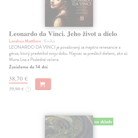
Leonardo da Vinci. Jeho život a dielo
Landrus Matthew
| Kniha
LEONARDO DA VINCI je považovaný za majstra renesancie a
génia, ktorý predstihol svoju dobu. Najviac sa preslávil dielami, ako sú
Mona Lisa a Posledná večera.
Zasielame do 14 dní
38,70 €
39,90 €
?
na sklade