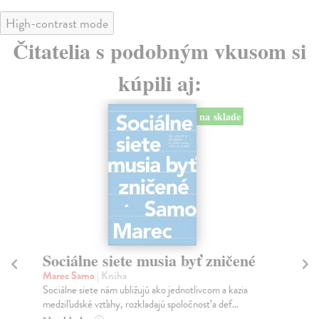
High-contrast mode
Čitatelia s podobným vkusom si
kúpili aj:
na sklade
Sociálne siete musia byť zničené
S
K
Marec Samo
| Kniha
Sociálne siete nám ubližujú ako jednotlivcom a kazia
Mik
medziľudské vzťahy, rozkladajú spoločnosť a def...
Mon