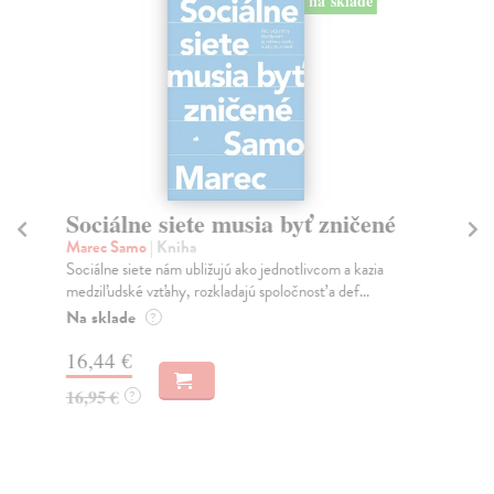
na sklade
Sociálne siete musia byť zničené
S
K
Marec Samo
| Kniha
Sociálne siete nám ubližujú ako jednotlivcom a kazia
Mik
medziľudské vzťahy, rozkladajú spoločnosť a def...
Mon
o k
Na sklade
?
Na
16,44 €
23
16,95 €
?
24