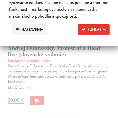
využívame cookies slúžiace na zabezpečenie a meranie
funkčnosti, marketingové účely a zaistenie vášho
maximálneho pohodlia a spokojnosti.
NASTAVENIA
SÚHLASÍM
Andrej Dúbravský. Protest of a Dead
Bee (slovenské vydanie)
Tamásová Alexandra
| Kniha
Kniha Andreja Dúbravského Protest of a Dead Bee je súčasťou
rovnomenného projektu a výstavy, ktorá bola prezentovaná v galérii
White&Weiss. Súčasťou obrazovej publikácie je kurátorský text A.
Tamásovej…
Na sklade
?
30,00 €