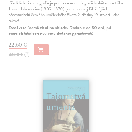
Předkládaná monografie je první ucelenou biografií hraběte Františka
Thun-Hohensteina (1809–1870), jednoho z nejdůležitějších
představitelů českého uměleckého života 2. třetiny 19. století. Jako
taková…
Dodávateľ nemá titul na sklade. Dodanie do 30 dní, pri
starších tituloch nevieme dodanie garantovať.
22,60 €
23,30 €
?