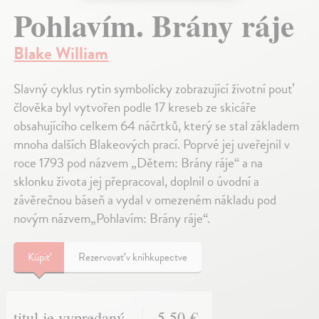
Pohlavím. Brány ráje
Blake William
Slavný cyklus rytin symbolicky zobrazující životní pouť
člověka byl vytvořen podle 17 kreseb ze skicáře
obsahujícího celkem 64 náčrtků, který se stal základem
mnoha dalších Blakeových prací. Poprvé jej uveřejnil v
roce 1793 pod názvem „Dětem: Brány ráje“ a na
sklonku života jej přepracoval, doplnil o úvodní a
závěrečnou báseň a vydal v omezeném nákladu pod
novým názvem„Pohlavím: Brány ráje“.
Kúpiť
Rezervovať v kníhkupectve
titul je vypredaný
5,50 €