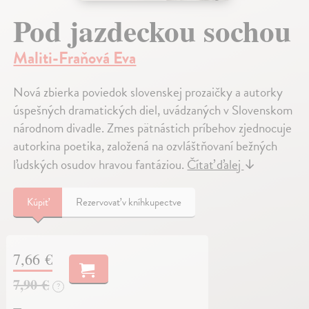
Pod jazdeckou sochou
Maliti-Fraňová Eva
Nová zbierka poviedok slovenskej prozaičky a autorky
úspešných dramatických diel, uvádzaných v Slovenskom
národnom divadle. Zmes pätnástich príbehov zjednocuje
autorkina poetika, založená na ozvláštňovaní bežných
ľudských osudov hravou fantáziou.
Čítať ďalej
↓
Kúpiť
Rezervovať v kníhkupectve
7,66 €
7,90 €
?