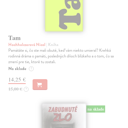
Tam
Hochholczerová Nicol
| Kniha
Pamätáte si, čo ste mali obuté, keď vám niekto umieral? Krehká
rodinná dráma o pamäti, posledných dňoch blízkeho a o tom, čo sa
zmení pre tie, ktoré tu zostali.
Na sklade
?
14,25 €
15,00 €
?
na sklade