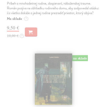
Príbeh o mnohodetnej rodine, dospievaní, náboženskej traume.
Román pozýva na obhliadku rodinného domu, aby zodpovedal otázku:
čo všetko dokáže o jednej rodine prezradiť priestor, ktorý obýva?
Na sklade
?
9,50 €
10,00 €
?
na sklade