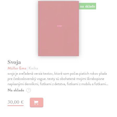
na sklade
Svoja
Müller Ema
| Kniha
svoja je zveľadená verzia textov, ktoré som počas piatich rokov písala
pre československý vogue. texty sú obohatené mojimi škrabopisne
napísanými denníkmi, fotkami z detstva, fotkami z mobilu a fotkami…
Na sklade
?
30,00 €