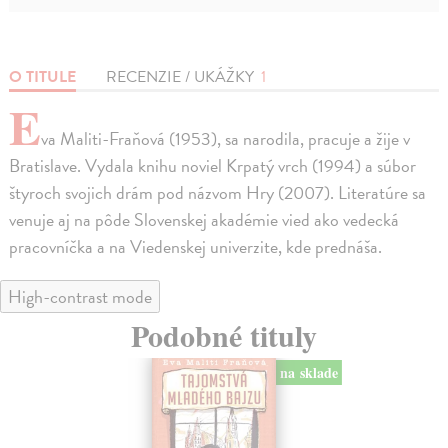
O TITULE
RECENZIE / UKÁŽKY
1
E
va Maliti-Fraňová (1953), sa narodila, pracuje a žije v
Bratislave. Vydala knihu noviel Krpatý vrch (1994) a súbor
štyroch svojich drám pod názvom Hry (2007). Literatúre sa
venuje aj na pôde Slovenskej akadémie vied ako vedecká
pracovníčka a na Viedenskej univerzite, kde prednáša.
High-contrast mode
Podobné tituly
na sklade