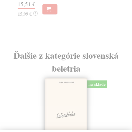
15,51 €
24
15,99 €
?
Ďalšie z kategórie slovenská
beletria
na sklade