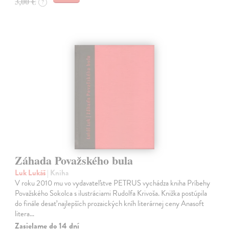
3,00 €
?
Záhada Považského bula
Luk Lukáš
| Kniha
V roku 2010 mu vo vydavateľstve PETRUS vychádza kniha Príbehy
Považského Sokolca s ilustráciami Rudolfa Krivoša. Knižka postúpila
do finále desať najlepších prozaických kníh literárnej ceny Anasoft
litera…
Zasielame do 14 dní