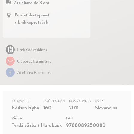
Zasielame do 3 dní
Pozrieť dostupnosť
v kníhkupectvách
Pridať do wishlistu
Odporučiť známemu
Zdielať na Facebooku
VYDAVATEĽ
POČET STRÁN
ROK VYDANIA
JAZYK
Edition Ryba
160
2011
Slovenčina
VÄZBA
EAN
Tvrdá väzba / Hardback
9788089250080