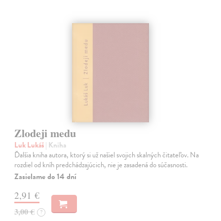
Zlodeji medu
Luk Lukáš
| Kniha
Ďalšia kniha autora, ktorý si už našiel svojich skalných čitateľov. Na
rozdiel od kníh predchádzajúcich, nie je zasadená do súčasnosti.
Zasielame do 14 dní
2,91 €
3,00 €
?