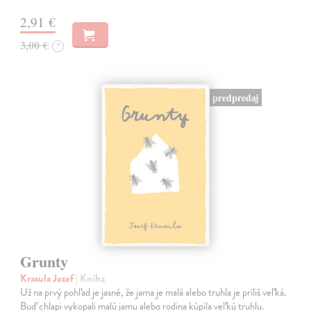
2,91 €
3,00 €
?
predpredaj
Grunty
Krasula Jozef
| Kniha
Už na prvý pohľad je jasné, že jama je malá alebo truhla je príliš veľká.
Buď chlapi vykopali malú jamu alebo rodina kúpila veľkú truhlu.