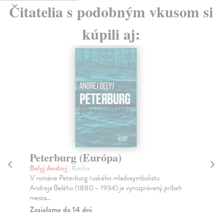
Čitatelia s podobným vkusom si
kúpili aj:
Peterburg (Európa)
D
M
Belyj Andrej
| Kniha
V románe Peterburg ruského mladosymbolistu
Ra
Andreja Belého (1880 – 1934) je vyrozprávaný príbeh
Mon
mesta...
kuk
vyt
Zasielame do 14 dní
Za