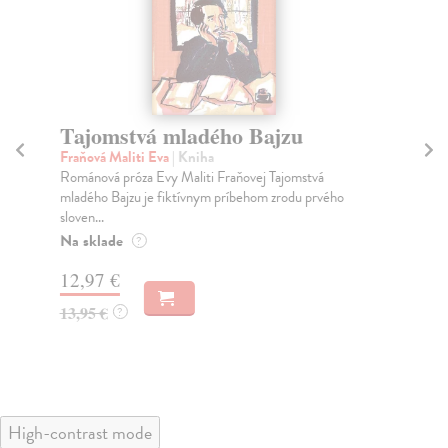
Tajomstvá mladého Bajzu
K
Fraňová Maliti Eva
| Kniha
Mal
Románová próza Evy Maliti Fraňovej Tajomstvá
Po 
mladého Bajzu je fiktívnym príbehom zrodu prvého
ces
sloven...
Na
Na sklade
?
11
12,97 €
11
13,95 €
?
High-contrast mode