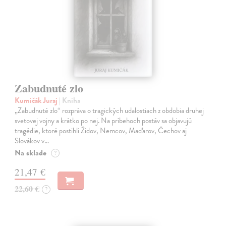
Zabudnuté zlo
Kumičák Juraj
| Kniha
„Zabudnuté zlo“ rozpráva o tragických udalostiach z obdobia druhej
svetovej vojny a krátko po nej. Na príbehoch postáv sa objavujú
tragédie, ktoré postihli Židov, Nemcov, Maďarov, Čechov aj
Slovákov v…
Na sklade
?
21,47 €
22,60 €
?