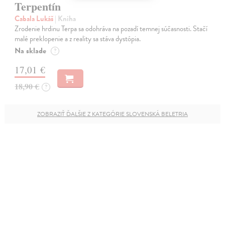
Terpentín
Cabala Lukáš
| Kniha
Zrodenie hrdinu Terpa sa odohráva na pozadí temnej súčasnosti. Stačí
malé preklopenie a z reality sa stáva dystópia.
Na sklade
?
17,01 €
18,90 €
?
ZOBRAZIŤ ĎALŠIE Z KATEGÓRIE SLOVENSKÁ BELETRIA