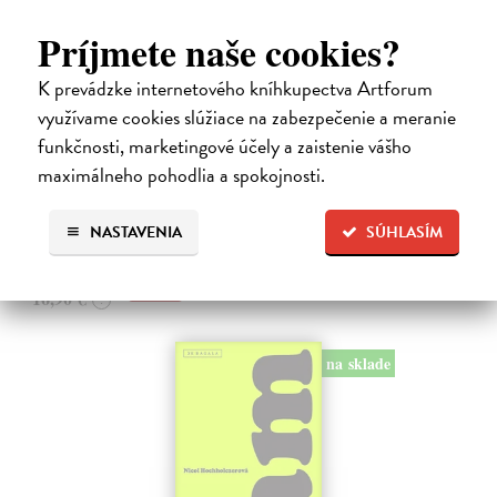
Príjmete naše cookies?
K prevádzke internetového kníhkupectva Artforum
Kolotočárka
využívame cookies slúžiace na zabezpečenie a meranie
Wernerová Jana
| Kniha
funkčnosti, marketingové účely a zaistenie vášho
Tam, kde sa radosť zo slobodného pohybu a dobrodružstva prelína s
pocitom vyčlenenia. Tam, kde rastie starý gaštan a okolo neho sa krúti
maximálneho pohodlia a spokojnosti.
život dievčatka, ktoré od svojej starej mamy dostalo meno Zelinka.…
Na sklade
?
NASTAVENIA
SÚHLASÍM
15,21 €
16,90 €
?
na sklade