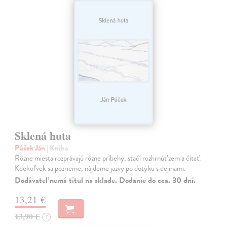
Sklená huta
Púček Ján
| Kniha
Rôzne miesta rozprávajú rôzne príbehy, stačí rozhrnúť zem a čítať.
Kdekoľvek sa pozrieme, nájdeme jazvy po dotyku s dejinami.
Dodávateľ nemá titul na sklade. Dodanie do cca. 30 dní.
13,21 €
13,90 €
?