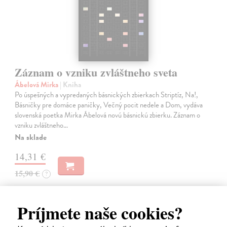
Záznam o vzniku zvláštneho sveta
Ábelová Mirka
| Kniha
Po úspešných a vypredaných básnických zbierkach Striptíz, Na!,
Básničky pre domáce paničky, Večný pocit nedele a Dom, vydáva
slovenská poetka Mirka Ábelová novú básnickú zbierku. Záznam o
vzniku zvláštneho…
Na sklade
14,31 €
15,90 €
?
Príjmete naše cookies?
na sklade