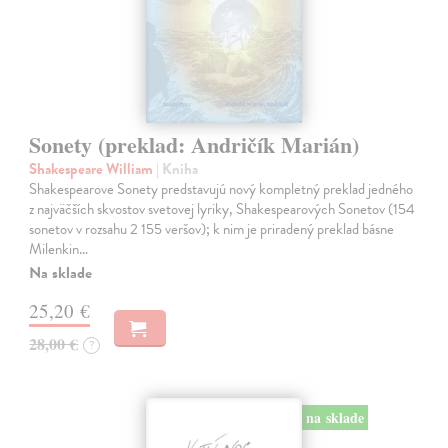
Sonety (preklad: Andričík Marián)
Shakespeare William
| Kniha
Shakespearove Sonety predstavujú nový kompletný preklad jedného
z najväčších skvostov svetovej lyriky, Shakespearových Sonetov (154
sonetov v rozsahu 2 155 veršov); k nim je priradený preklad básne
Milenkin…
Na sklade
25,20 €
28,00 €
?
na sklade