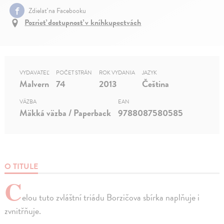
Zdielať na Facebooku
Pozrieť dostupnosť v kníhkupectvách
VYDAVATEĽ
POČET STRÁN
ROK VYDANIA
JAZYK
Malvern
74
2013
Čeština
VÄZBA
EAN
Mäkká väzba / Paperback
9788087580585
O TITULE
C
elou tuto zvláštní triádu Borzičova sbírka naplňuje i
zvnitřňuje.