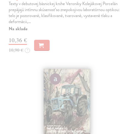
Texty v debutovej básnickej knihe Veroniky Kolejákovej Porcelán
prepájajú intímnu skúsenosť so znepokojivou laboratórnou optikou:
telo je pozorované, klasifikované, tvarované, vystavené tlaku a
deformácii,…
Na sklade
10,36 €
10,90 €
?