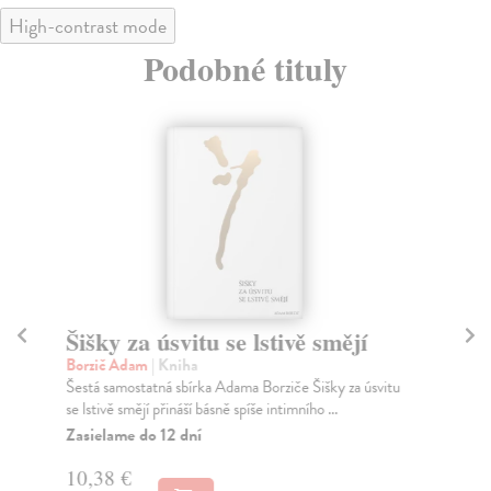
High-contrast mode
Podobné tituly
Šišky za úsvitu se lstivě smějí
Or
Borzič Adam
| Kniha
Bo
Šestá samostatná sbírka Adama Borziče Šišky za úsvitu
Tře
se lstivě smějí přináší básně spíše intimního ...
při
Zasielame do 12 dní
Za
10,38 €
8,