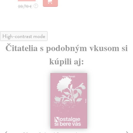
10,70 €
8,
?
High-contrast mode
Čitatelia s podobným vkusom si
kúpili aj: