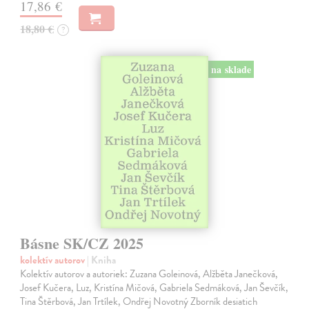
17,86 €
18,80 €
?
na sklade
Básne SK/CZ 2025
kolektív autorov
| Kniha
Kolektív autorov a autoriek: Zuzana Goleinová, Alžběta Janečková,
Josef Kučera, Luz, Kristína Mičová, Gabriela Sedmáková, Jan Ševčík,
Tina Štěrbová, Jan Trtílek, Ondřej Novotný Zborník desiatich