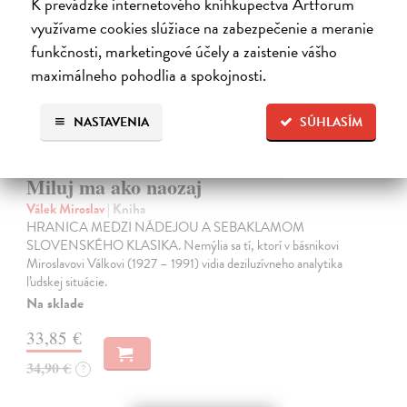
K prevádzke internetového kníhkupectva Artforum
využívame cookies slúžiace na zabezpečenie a meranie
funkčnosti, marketingové účely a zaistenie vášho
maximálneho pohodlia a spokojnosti.
NASTAVENIA
SÚHLASÍM
Miluj ma ako naozaj
Válek Miroslav
| Kniha
HRANICA MEDZI NÁDEJOU A SEBAKLAMOM
SLOVENSKÉHO KLASIKA. Nemýlia sa tí, ktorí v básnikovi
Miroslavovi Válkovi (1927 – 1991) vidia deziluzívneho analytika
ľudskej situácie.
Na sklade
33,85 €
34,90 €
?