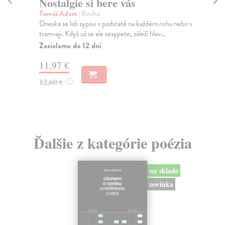
Nostalgie si bere vás
Lé
Tomáš Adam
| Kniha
Ge
Dneska se lidi sypou v podstatě na každém rohu nebo v
„Ka
tramvaji. Když už se ale sesypete, záleží hlav...
jak
Zasielame do 12 dní
Za
11,97 €
20
12,60 €
21
?
Ďalšie z kategórie poézia
na sklade
novinka