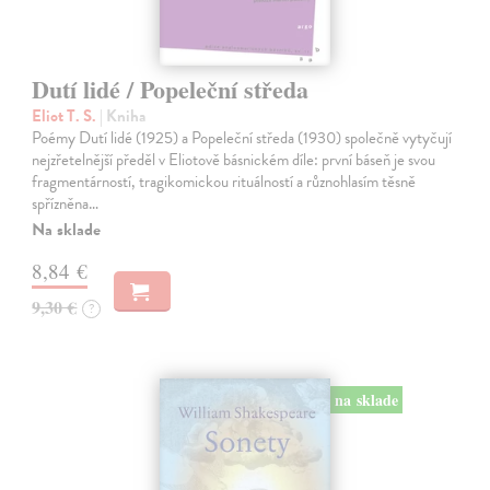
Dutí lidé / Popeleční středa
Eliot T. S.
| Kniha
Poémy Dutí lidé (1925) a Popeleční středa (1930) společně vytyčují
nejzřetelnější předěl v Eliotově básnickém díle: první báseň je svou
fragmentárností, tragikomickou rituálností a různohlasím těsně
spřízněna…
Na sklade
8,84 €
9,30 €
?
na sklade