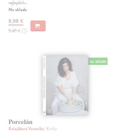
najlepších…
Na sklade
8,98 €
9,45 €
?
na sklade
Porcelán
Kolejáková Veronika
| Kniha