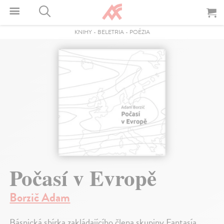
KNIHY
-
BELETRIA
-
POÉZIA
Počasí v Evropě
Borzič Adam
Básnická sbírka zakládajícího člena skupiny Fantasía.