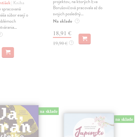
projektov, na ktorých Eva
čty
ntišek
| Kniha
Borušovičová pracovala až do
naps
 spracovaná
svojich posledný...
česk
náša súbor esejí o
Na sklade
Na 
oblémoch
?
tvárania...
18,91 €
14
?
19,90 €
15,
?
na sklade
na sklade