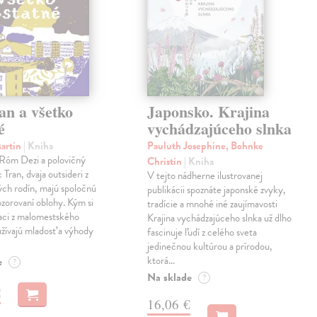
an a všetko
Japonsko. Krajina
é
vychádzajúceho slnka
Martin
| Kniha
Pauluth Josephine, Bohnke
 Róm Dezi a polovičný
Christin
| Kniha
Tran, dvaja outsideri z
V tejto nádherne ilustrovanej
ch rodín, majú spoločnú
publikácii spoznáte japonské zvyky,
ozorovaní oblohy. Kým si
tradície a mnohé iné zaujímavosti
iaci z malomestského
Krajina vychádzajúceho slnka už dlho
žívajú mladosť a výhody
fascinuje ľudí z celého sveta
jedinečnou kultúrou a prírodou,
ktorá…
e
?
Na sklade
?
€
16,06 €