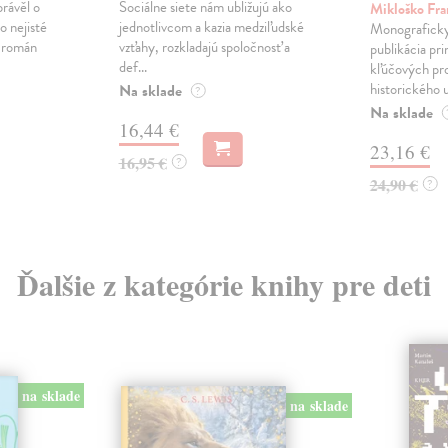
právěl o
Sociálne siete nám ubližujú ako
Mikloško Fra
o nejisté
jednotlivcom a kazia medziľudské
Monograficky
ý román
vzťahy, rozkladajú spoločnosť a
publikácia pri
def...
kľúčových pr
historického u
Na sklade
?
Na sklade
16,44 €
23,16 €
16,95 €
?
24,90 €
?
Ďalšie z kategórie knihy pre deti
na sklade
na sklade