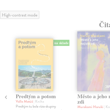
High-contrast mode
Čit
na sklade
Predtým a potom
Město a jeho n
zdi
Vallo Matúš
| Kniha
Predtým tu bola vízia skupiny
Murakami Haruki
| Kn