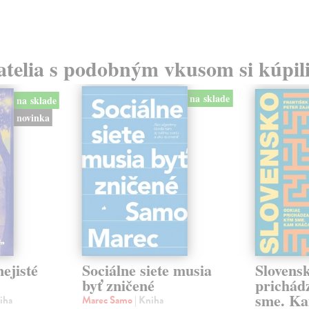
atelia s podobným vkusom si kúpili
na sklade
na sklade
novinka
ejisté
Sociálne siete musia
Slovens
byť zničené
prichád
sme. Ka
iha
Marec Samo
| Kniha