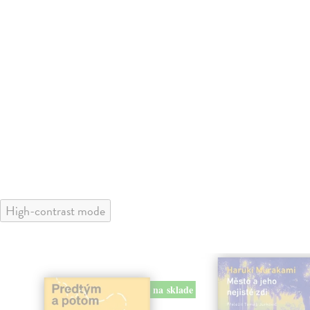
High-contrast mode
na sklade