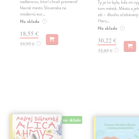
nadšencov, ktorí chceli premeniť
Ty jsi to byla, kdo mi vy
hlavné mesto Slovenska na
tom městě. Město a jeh
modernú eur...
zdi – dlouho očekávan
Haru...
Na sklade
?
Na sklade
?
18,55 €
30,22 €
19,95 €
?
32,85 €
?
na sklade