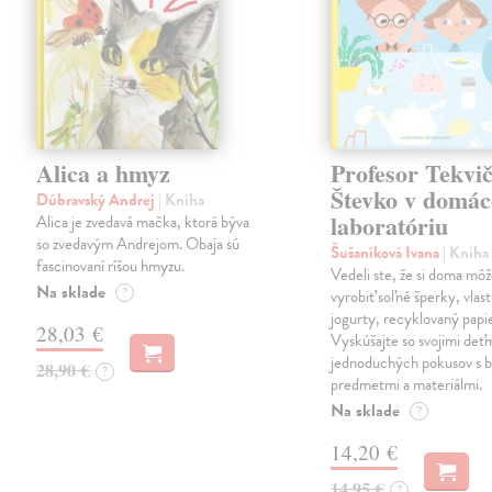
Alica a hmyz
Profesor Tekvi
Števko v domá
Dúbravský Andrej
| Kniha
laboratóriu
Alica je zvedavá mačka, ktorá býva
so zvedavým Andrejom. Obaja sú
Šušaníková Ivana
| Kniha
fascinovaní ríšou hmyzu.
Vedeli ste, že si doma mô
Na sklade
?
vyrobiť soľné šperky, vlas
jogurty, recyklovaný papi
28,03 €
Vyskúšajte so svojimi deťm
jednoduchých pokusov s 
28,90 €
?
predmetmi a materiálmi.
Na sklade
?
14,20 €
14,95 €
?