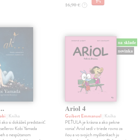
16,90 €
?
na sklade
novinka
..
Ariol 4
obi
| Kniha
Guibert Emmanuel
| Kniha
í ako si dokážeš predstaviť.
PEŤULA je krásna a ako pekne
sellerov Kobi Yamada
vonia! Ariol sedí v triede rovno za
íbeh o nespútanom
ňou a vo svojich myšlienkach ju