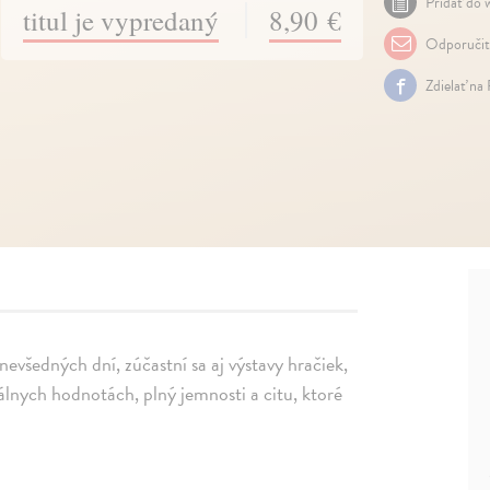
Pridať do w
titul je vypredaný
8,90 €
Odporuči
Zdielať na
 nevšedných dní, zúčastní sa aj výstavy hračiek,
álnych hodnotách, plný jemnosti a citu, ktoré