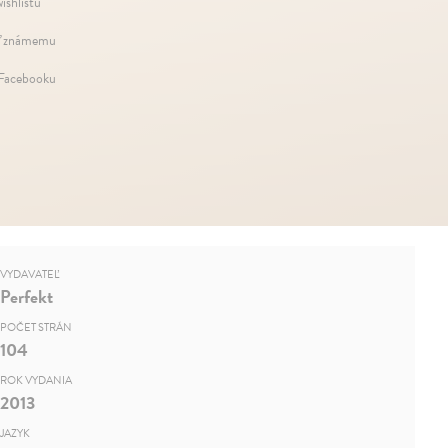
ishlistu
ť známemu
 Facebooku
VYDAVATEĽ
Perfekt
POČET STRÁN
104
ROK VYDANIA
2013
JAZYK