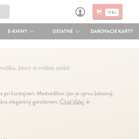
0 ks
E-KNIHY
OSTATNÉ
DAROVACIE KARTY
edíka, ktorý si rodinu našiel
 pri kontajneri. Medvedíkov zjav je sprvu žalostný,
stáva elegantný gentlemen.
Čítať ďalej
↓