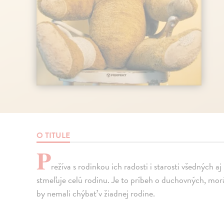
O TITULE
P
režíva s rodinkou ich radosti i starosti všedných aj
stmeľuje celú rodinu. Je to príbeh o duchovných, mor
by nemali chýbať v žiadnej rodine.