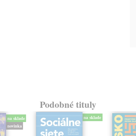
Podobné tituly
na sklade
na sklade
novinka