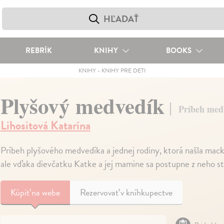
REBRÍK
KNIHY
BOOKS
KNIHY
-
KNIHY PRE DETI
Plyšový medvedík
Príbeh medv
Lihositová Katarína
Príbeh plyšového medvedíka a jednej rodiny, ktorá našla macka
ale vďaka dievčatku Katke a jej mamine sa postupne z neho 
Kúpiť
na webe
Rezervovať v kníhkupectve