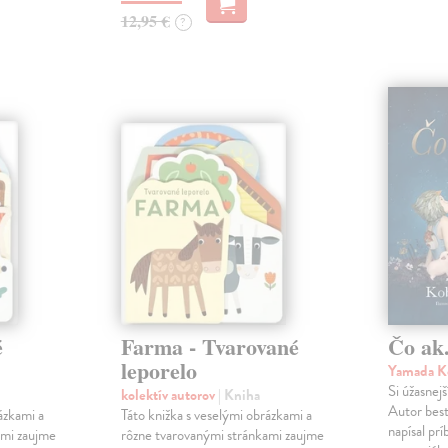
12,95 €
?
é
Farma - Tvarované
Čo ak.
leporelo
Yamada K
Si úžasnejš
kolektív autorov
| Kniha
Autor best
ázkami a
Táto knižka s veselými obrázkami a
napísal pr
ami zaujme
rôzne tvarovanými stránkami zaujme