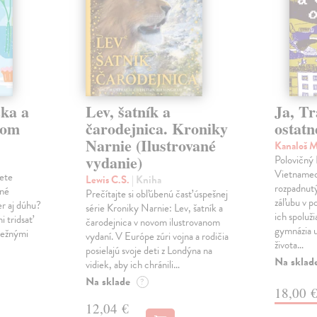
čka a
Lev, šatník a
Ja, Tr
com
čarodejnica. Kroniky
ostatn
Narnie (Ilustrované
Kanaloš 
vydanie)
Polovičný
Vietnamec 
žete
Lewis C.S.
| Kniha
rozpadnutý
tné
Prečítajte si obľúbenú časť úspešnej
záľubu v p
er aj dúhu?
série Kroniky Narnie: Lev, šatník a
ich spoluž
i tridsať
čarodejnica v novom ilustrovanom
gymnázia u
bežnými
vydaní. V Európe zúri vojna a rodičia
života…
posielajú svoje deti z Londýna na
Na sklad
vidiek, aby ich chránili…
Na sklade
?
18,00 
12,04 €