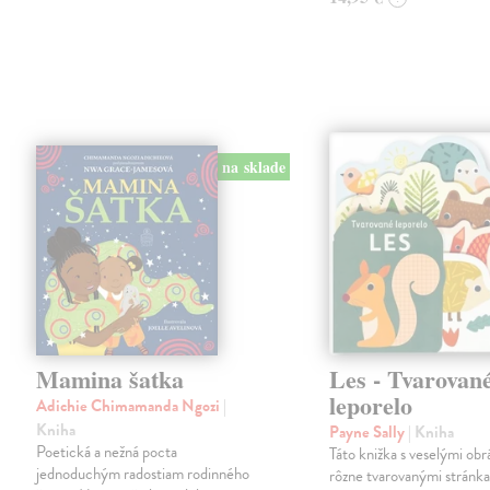
na sklade
Mamina šatka
Les - Tvarovan
leporelo
Adichie Chimamanda Ngozi
|
Kniha
Payne Sally
| Kniha
Poetická a nežná pocta
Táto knižka s veselými obr
jednoduchým radostiam rodinného
rôzne tvarovanými stránk