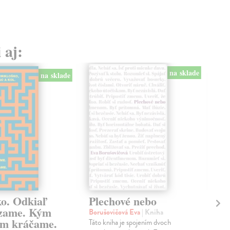
 aj:
na sklade
na sklade
ko. Odkiaľ
Plechové nebo
Po
zame. Kým
Borušovičová Eva
| Kniha
Kun
m kráčame.
Táto kniha je spojením dvoch
Poma