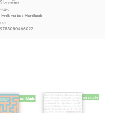
Slovenčina
VÄZBA
Tvrdá väzba / Hardback
EAN
9788080466022
na sklade
na sklade