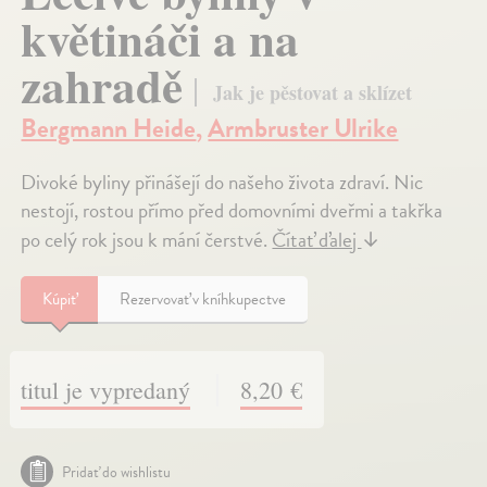
květináči a na
zahradě
Jak je pěstovat a sklízet
Bergmann Heide
,
Armbruster Ulrike
Divoké byliny přinášejí do našeho života zdraví. Nic
nestojí, rostou přímo před domovními dveřmi a takřka
po celý rok jsou k mání čerstvé.
Čítať ďalej
↓
Kúpiť
Rezervovať v kníhkupectve
titul je vypredaný
8,20 €
Pridať do wishlistu