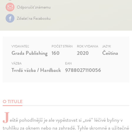
Odporučiť známemu
Zdielať na Facebooku
VYDAVATEĽ
POČET STRÁN
ROK VYDANIA
JAZYK
Grada Publishing
160
2020
Čeština
VÄZBA
EAN
Tvrdá väzba / Hardback
9788027110056
O TITULE
J
eště pohodlnější je ale vypěstovat si „své“ léčivé byliny v
truhlíku za oknem nebo na zahradě. Tyhle skromné a užitečné