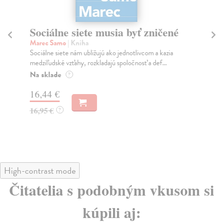
Sociálne siete musia byť zničené
S
K
Marec Samo
| Kniha
Sociálne siete nám ubližujú ako jednotlivcom a kazia
Mik
medziľudské vzťahy, rozkladajú spoločnosť a def...
Mon
o k
Na sklade
?
Na
16,44 €
23
16,95 €
?
24
High-contrast mode
Čitatelia s podobným vkusom si
kúpili aj: