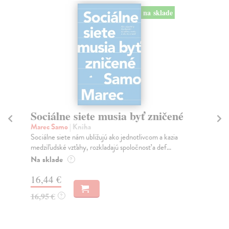
na sklade
Sociálne siete musia byť zničené
S
K
Marec Samo
| Kniha
Sociálne siete nám ubližujú ako jednotlivcom a kazia
Mik
medziľudské vzťahy, rozkladajú spoločnosť a def...
Mon
o k
Na sklade
?
Na
16,44 €
23
16,95 €
?
24