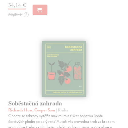
34,14 €
35,20 €
?
Soběstačná zahrada
Richards Huw, Cooper Sam
| Kniha
Chcete ze zahrady vytěžit maximum a získat bohatou úrodu
čerstvých plodin po celý rok? Autoři vás provedou krok za krokem
vším, co je třeba každý měsíc udělat, a ukážou vám, jak na ploše o