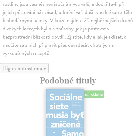
rostliny jsou vesměs nenáročné a vytrvalé, a dodržíte-li při
jejich pěstování pár zásad, odmění vaši duši svou krásou a tělo
blahodárnými účinky. V knize najdete 25 nejběžnějších druhů
divokých léčivých bylin a způsoby, jak je pěstovat v
bezprostřední blízkosti obydlí. Zjistíte, kdy a jak je sklízet, a
naučíte se z nich připravit přes devadesát chutných a
vyzkoušených receptů.
High-contrast mode
Podobné tituly
na sklade