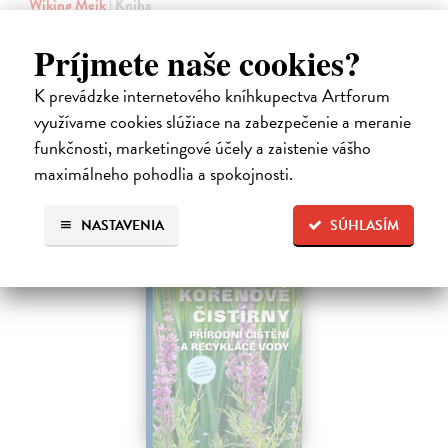
Wiking Meik
| Kniha
Pocit spokojenosti spočívá v být, nikoli mít. Tato kniha vám nabídne
rady a tipy, jak know-how nejšťastnějšího národa na světě můžete
Príjmete naše cookies?
využít ve svém životě i vy.
Zasielame do 12 dní
K prevádzke internetového kníhkupectva Artforum
využívame cookies slúžiace na zabezpečenie a meranie
17,27 €
funkčnosti, marketingové účely a zaistenie vášho
17,80 €
?
maximálneho pohodlia a spokojnosti.
NASTAVENIA
SÚHLASÍM