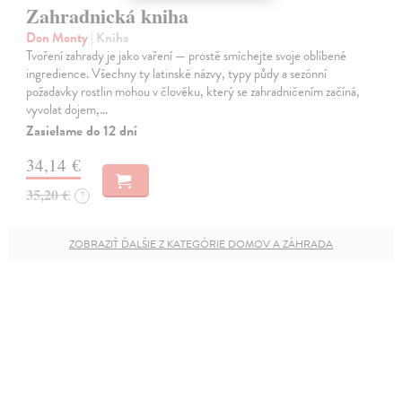
Zahradnická kniha
Don Monty
| Kniha
Tvoření zahrady je jako vaření — prostě smíchejte svoje oblíbené
ingredience. Všechny ty latinské názvy, typy půdy a sezónní
požadavky rostlin mohou v člověku, který se zahradničením začíná,
vyvolat dojem,…
Zasielame do 12 dní
34,14 €
35,20 €
?
ZOBRAZIŤ ĎALŠIE Z KATEGÓRIE DOMOV A ZÁHRADA