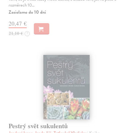
rozměrech 10…
Zasielame do 10 dní
20,47 €
21,10 €
?
Pestrý svět sukulentů
Jandová Ivana, Janda Jiří, Zatloukal Vladislav
| Kniha