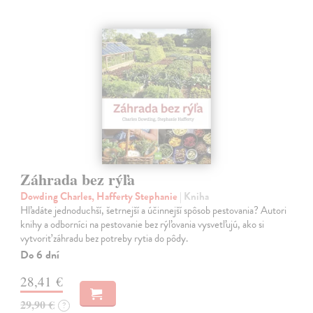
Záhrada bez rýľa
Dowding Charles, Hafferty Stephanie
| Kniha
Hľadáte jednoduchší, šetrnejší a účinnejší spôsob pestovania? Autori
knihy a odborníci na pestovanie bez rýľovania vysvetľujú, ako si
vytvoriť záhradu bez potreby rytia do pôdy.
Do 6 dní
28,41 €
29,90 €
?