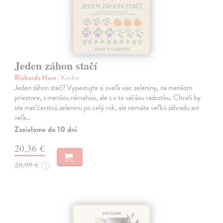
Jeden záhon stačí
Richards Huw
| Kniha
Jeden záhon stačí! Vypestujte si oveľa viac zeleniny, na menšom
priestore, s menšou námahou, ale s o to väčšou radosťou. Chceli by
ste mať čerstvú zeleninu po celý rok, ale nemáte veľkú záhradu ani
veľa…
Zasielame do 10 dní
20,36 €
20,99 €
?