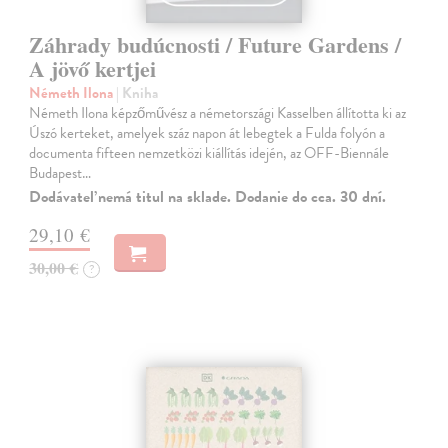
Záhrady budúcnosti / Future Gardens /
A jövő kertjei
Németh Ilona
| Kniha
Németh Ilona képzőművész a németországi Kasselben állította ki az
Úszó kerteket, amelyek száz napon át lebegtek a Fulda folyón a
documenta fifteen nemzetközi kiállítás idején, az OFF-Biennále
Budapest…
Dodávateľ nemá titul na sklade. Dodanie do cca. 30 dní.
29,10 €
30,00 €
?