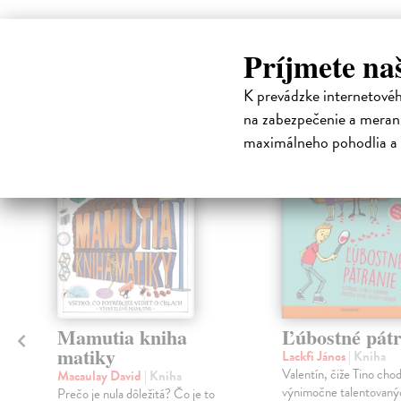
High-contrast mode
Príjmete na
Čit
K prevádzke internetové
klade
na zabezpečenie a merani
maximálneho pohodlia a 
na sklade
a
Mamutia kniha
Ľúbostné pátr
matiky
Lackfi János
| Kniha
Valentín, čiže Tino chod
Macaulay David
| Kniha
výnimočne talentovanýc
Prečo je nula dôležitá? Čo je to