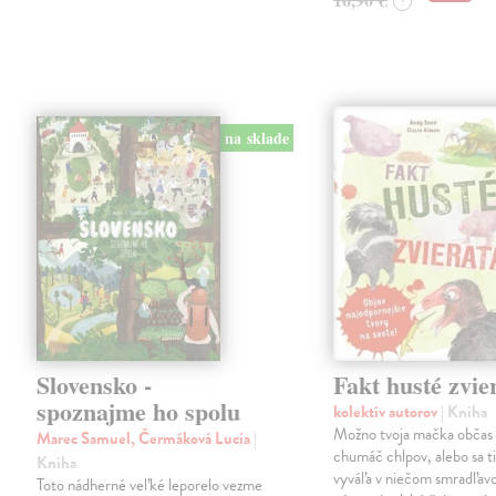
?
na sklade
Slovensko -
Fakt husté zvie
spoznajme ho spolu
kolektív autorov
| Kniha
Možno tvoja mačka občas 
Marec Samuel, Čermáková Lucia
|
chumáč chlpov, alebo sa ti
Kniha
vyváľa v niečom smradľavo
Toto nádherné veľké leporelo vezme