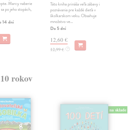
gypte. Marcy naberie
si s
Táto kniha prináša veľa zábavy i
 sa po jeho stopách,
umo
poznávania pre každé dieťa v
mat
školkarskom veku. Obsahuje
množstvo ve...
o 14 dní
Na 
Do 5 dní
9,
12,60 €
9,9
12,99 €
?
 10 rokov
na sklade