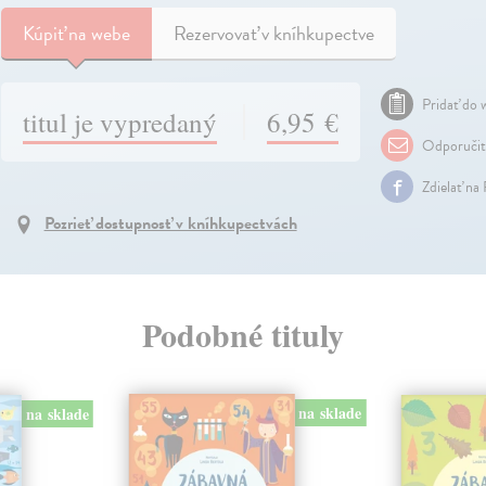
Kúpiť
na webe
Rezervovať v kníhkupectve
Pridať do w
titul je vypredaný
6,95 €
Odporuči
Zdielať na
Pozrieť dostupnosť v kníhkupectvách
Podobné tituly
na sklade
na sklade