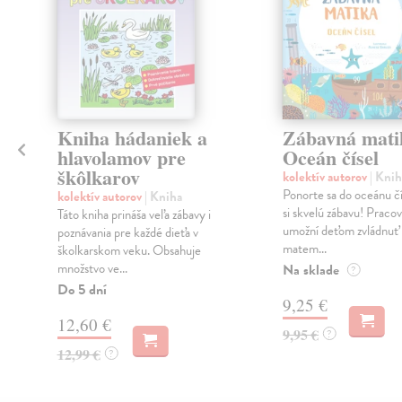
Kniha hádaniek a
Zábavná mati
hlavolamov pre
Oceán čísel
škôlkarov
kolektív autorov
| Knih
Ponorte sa do oceánu čís
kolektív autorov
| Kniha
si skvelú zábavu! Pracov
Táto kniha prináša veľa zábavy i
umožní deťom zvládnuť
a
poznávania pre každé dieťa v
matem...
školkarskom veku. Obsahuje
množstvo ve...
Na sklade
?
Do 5 dní
9,25 €
12,60 €
9,95 €
?
12,99 €
?