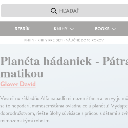
REBRÍK
KNIHY
BOOKS
KNIHY
-
KNIHY PRE DETI
-
NÁUČNÉ DO 10 ROKOV
Planéta hádaniek - Pátr
matikou
Glover David
Vesmírnu základňu Alfa napadli mimozemšťania a len vy ju mô
sa to nepodarí, mimozemšťania ovládnu celú planétu! Vydajte 
dobrodružstvom, riešte úlohy súvisiace s prácou s dátami a zví
mimozemskými robotmi.