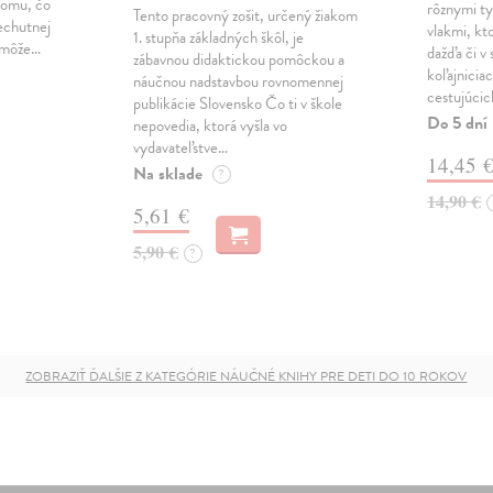
 tomu, čo
rôznymi ty
Tento pracovný zošit, určený žiakom
nechutnej
vlakmi, kt
1. stupňa základných škôl, je
y môže…
dažďa či v
zábavnou didaktickou pomôckou a
koľajnicia
náučnou nadstavbou rovnomennej
cestujúci
publikácie Slovensko Čo ti v škole
Do 5 dní
nepovedia, ktorá vyšla vo
vydavateľstve…
14,45 
Na sklade
?
14,90 €
5,61 €
5,90 €
?
ZOBRAZIŤ ĎALŠIE Z KATEGÓRIE NÁUČNÉ KNIHY PRE DETI DO 10 ROKOV