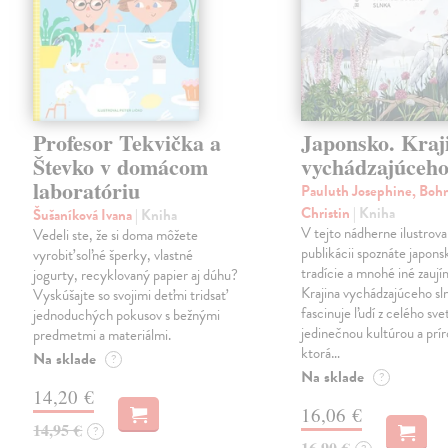
Profesor Tekvička a
Japonsko. Kraj
Števko v domácom
vychádzajúceho
laboratóriu
Pauluth Josephine, Boh
Christin
| Kniha
Šušaníková Ivana
| Kniha
V tejto nádherne ilustrova
Vedeli ste, že si doma môžete
publikácii spoznáte japons
vyrobiť soľné šperky, vlastné
tradície a mnohé iné zaují
jogurty, recyklovaný papier aj dúhu?
Krajina vychádzajúceho sl
Vyskúšajte so svojimi deťmi tridsať
fascinuje ľudí z celého sve
jednoduchých pokusov s bežnými
jedinečnou kultúrou a prí
predmetmi a materiálmi.
ktorá…
Na sklade
?
Na sklade
?
14,20 €
16,06 €
14,95 €
?
16,90 €