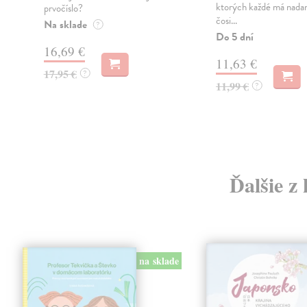
ktorých každé má nadan
prvočíslo?
čosi...
Na sklade
?
Do 5 dní
16,69 €
11,63 €
17,95 €
?
11,99 €
?
Ďalšie z
na sklade