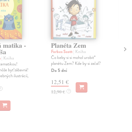
 matika -
Planéta Zem
Na
íša
Forbes Scott
| Kniha
kol
Čo keby si si mohol urobiť’
Zist
a
| Kniha
planétu Zem? Kde by si začal?
prie
tematikou!
sopk
ôže byť zábavná!
Do 5 dní
niek
ebných ilustrácií,
12,51 €
Zas
?
12,90 €
?
12
12,