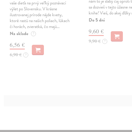
nám to je slabý čaj oproti
vaše dieťa na prvý veľký poznávací
sa dozvieš v tejto úžasne 
výlet po Slovensku. V krásne
knihe! Vieš, do akej dlžk
ilustrovanej prírode nájde kvety,
Do 5 dní
ktoré rastú na našich poliach, lúkach
či horách, zvieratká, čo majú…
9,60 €
Na sklade
?
9,90 €
?
6,56 €
6,90 €
?