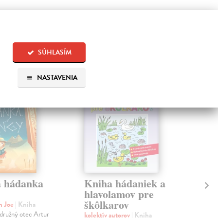
 aj:
SÚHLASÍM
NASTAVENIA
 hádanka
Kniha hádaniek a
Zá
hlavolamov pre
Oc
škôlkarov
n Joe
| Kniha
kol
družný otec Artur
Pono
kolektív autorov
| Kniha