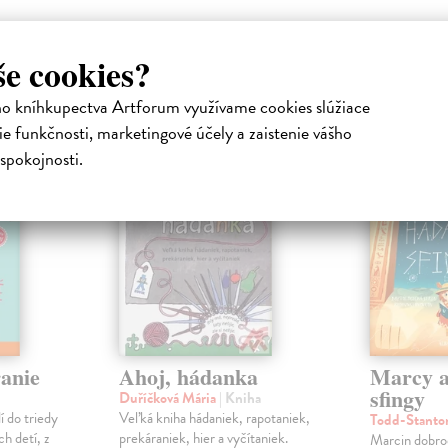
še cookies?
atelia s podobným vkusom si kúpili
ho kníhkupectva Artforum využívame cookies slúžiace
e funkčnosti, marketingové účely a zaistenie vášho
spokojnosti.
anie
Ahoj, hádanka
Marcy a
sfingy
Duříčková Mária
| Kniha
í do triedy
Veľká kniha hádaniek, rapotaniek,
Todd-Stanto
h detí, z
prekáraniek, hier a vyčítaniek.
Marcin dobro