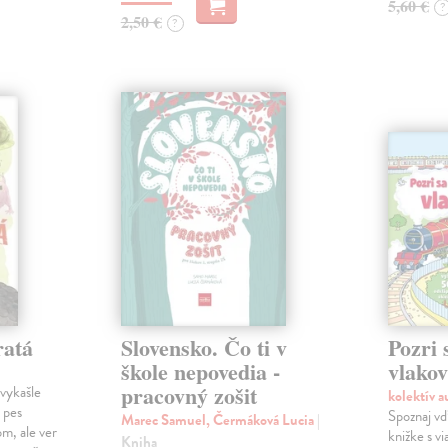
5,60 €
?
2,50 €
?
ratá
Slovensko. Čo ti v
Pozri 
škole nepovedia -
vlako
pracovný zošit
vykašle
kolektív 
 pes
Spoznaj vď
Marec Samuel, Čermáková Lucia
|
m, ale ver
knižke s v
Kniha