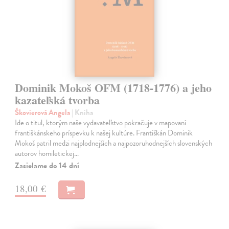
Dominik Mokoš OFM (1718-1776) a jeho
kazateľská tvorba
Škovierová Angela
| Kniha
Ide o titul, ktorým naše vydavateľstvo pokračuje v mapovaní
františkánskeho príspevku k našej kultúre. Františkán Dominik
Mokoš patril medzi najplodnejších a najpozoruhodnejších slovenských
autorov homiletickej…
Zasielame do 14 dní
18,00 €