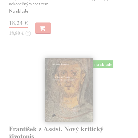
nekonečným apetitem.
Na sklade
18,24 €
18,80 €
?
na sklade
František z Assisi. Nový kritický
životopis