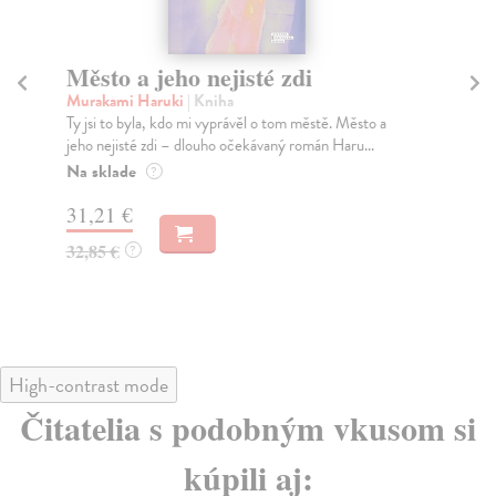
Město a jeho nejisté zdi
Tr
Murakami Haruki
| Kniha
Ma
Ty jsi to byla, kdo mi vyprávěl o tom městě. Město a
JE
jeho nejisté zdi – dlouho očekávaný román Haru...
NAŠ
muž
Na sklade
?
Za
31,21 €
22
32,85 €
?
24
High-contrast mode
Čitatelia s podobným vkusom si
kúpili aj: