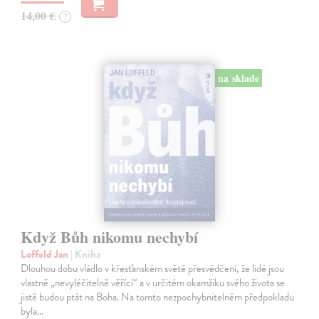
14,00 €
?
na sklade
Když Bůh nikomu nechybí
Loffeld Jan
| Kniha
Dlouhou dobu vládlo v křesťanském světě přesvědčení, že lidé jsou
vlastně „nevyléčitelně věřící“ a v určitém okamžiku svého života se
jistě budou ptát na Boha. Na tomto nezpochybnitelném předpokladu
byla…