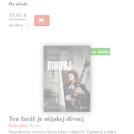
Na sklade
15,91 €
16,40 €
?
na sklade
Ten farář je nějakej divnej
Palán Aleš
| Kniha
Nepraktický mimoň s hlavou kdesi v oblacích. Vypasený prelát s