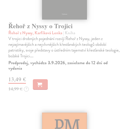
Řehoř z Nyssy o Trojici
Řehoř z Nyssy, Karfíková Lenka
| Kniha
V trojici drobných pojednání rozvíjí Řehoř z Nyssy, jeden z
nejzajímavějších a nejvlivnějších křesťanských teologů období
patristiky, svoje představy o ústředním tajemství křesťanské teologie,
božské Trojici.…
Predpredaj, vychádza 3.9.2026, zasielame do 12 dní od
vydania
13,49 €
14,99 €
?