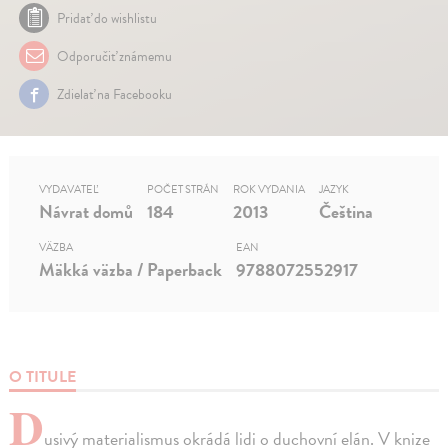
Pridať do wishlistu
Odporučiť známemu
Zdielať na Facebooku
VYDAVATEĽ
POČET STRÁN
ROK VYDANIA
JAZYK
Návrat domů
184
2013
Čeština
VÄZBA
EAN
Mäkká väzba / Paperback
9788072552917
O TITULE
D
usivý materialismus okrádá lidi o duchovní elán. V knize