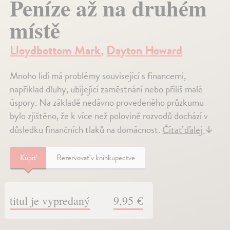
Peníze až na druhém
místě
Lloydbottom Mark
,
Dayton Howard
Mnoho lidí má problémy související s financemi,
například dluhy, ubíjející zaměstnání nebo příliš malé
úspory. Na základě nedávno provedeného průzkumu
bylo zjištěno, že k více než polovině rozvodů dochází v
důsledku finančních tlaků na domácnost.
Čítať ďalej
↓
Kúpiť
Rezervovať v kníhkupectve
titul je vypredaný
9,95 €