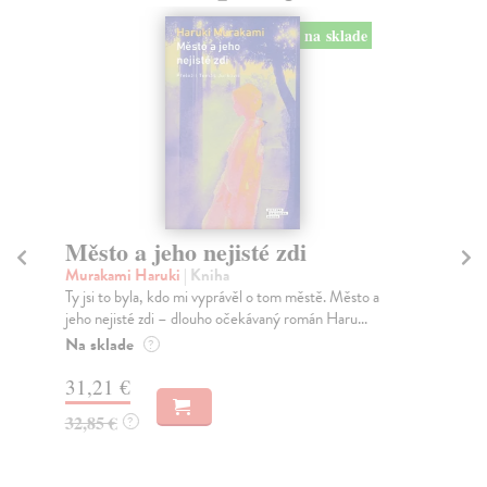
na sklade
Město a jeho nejisté zdi
Tr
Murakami Haruki
| Kniha
Ma
Ty jsi to byla, kdo mi vyprávěl o tom městě. Město a
JE
jeho nejisté zdi – dlouho očekávaný román Haru...
NAŠ
muž
Na sklade
?
Za
31,21 €
22
32,85 €
?
24