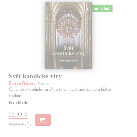
na sklade
Svět katolické víry
Barron Robert
| Kniha
O co jde v katolické víře? Je to jen dva tisíce let stará kulturní
tradice?
Na sklade
22,33 €
23,50 €
?