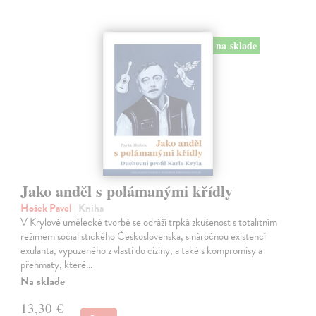
na sklade
Jako anděl s polámanými křídly
Hošek Pavel
| Kniha
V Krylově umělecké tvorbě se odráží trpká zkušenost s totalitním
režimem socialistického Československa, s náročnou existencí
exulanta, vypuzeného z vlasti do ciziny, a také s kompromisy a
přehmaty, které…
Na sklade
13,30 €