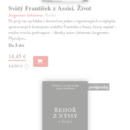
Svätý František z Assisi. Život
Jorgensen Johannes
| Kniha
Po prvý raz vychádza v slovenčine jeden z najznámejších a najlepšie
spracovaných životopisov svätého Františka z Assisi, ktorý napísal –
možno trochu prekvapivo – dánsky autor Johannes Jorgensen.
Plynulým…
Do 3 dní
14,45 €
14,90 €
?
predpredaj