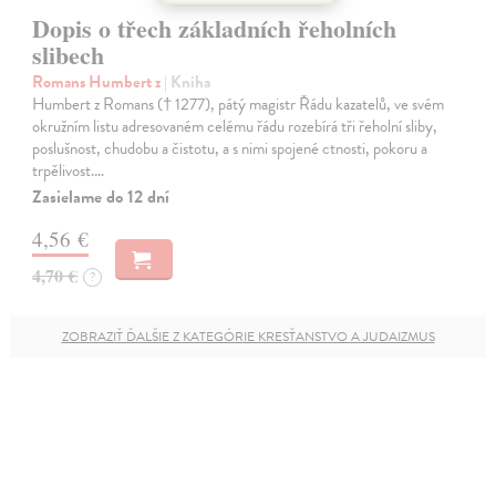
Dopis o třech základních řeholních
slibech
Romans Humbert z
| Kniha
Humbert z Romans († 1277), pátý magistr Řádu kazatelů, ve svém
okružním listu adresovaném celému řádu rozebírá tři řeholní sliby,
poslušnost, chudobu a čistotu, a s nimi spojené ctnosti, pokoru a
trpělivost.…
Zasielame do 12 dní
4,56 €
4,70 €
?
ZOBRAZIŤ ĎALŠIE Z KATEGÓRIE KRESŤANSTVO A JUDAIZMUS