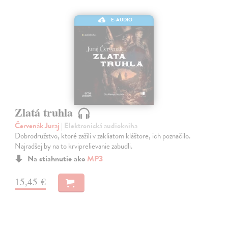
E-AUDIO
Zlatá truhla
Červenák Juraj
| Elektronická audiokniha
Dobrodružstvo, ktoré zažili v zakliatom kláštore, ich poznačilo.
Najradšej by na to krviprelievanie zabudli.
Na stiahnutie ako
MP3
15,45 €