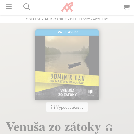
OSTATNÉ
-
AUDIOKNIHY
-
DETEKTÍVKY / MYSTERY
E-AUDIO
Vypočuť ukážku
Venuša zo zátoky