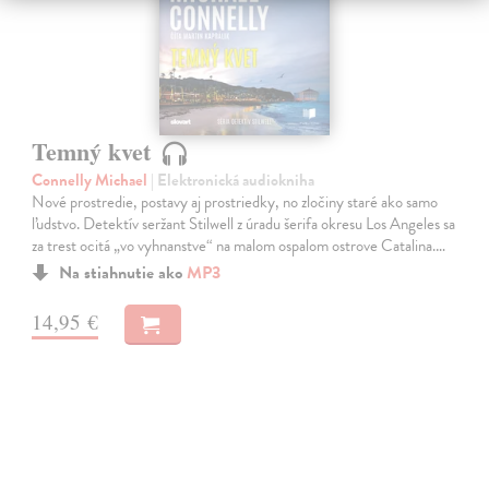
Temný kvet
Connelly Michael
| Elektronická audiokniha
Nové prostredie, postavy aj prostriedky, no zločiny staré ako samo
ľudstvo. Detektív seržant Stilwell z úradu šerifa okresu Los Angeles sa
za trest ocitá „vo vyhnanstve“ na malom ospalom ostrove Catalina.…
Na stiahnutie ako
MP3
14,95 €