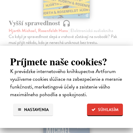
Vyšší spravedlnost
Hjorth Michael, Rosenfeldt Hans
| Elektronická audiokniha
Co když je spravedlnost slepá a vrahové zůstávají na svobodě? Pak
musí přijít někdo, kdo je nenechá uniknout bez trestu.
Na stiahnutie ako
MP3
Príjmete naše cookies?
17,96 €
K prevádzke internetového kníhkupectva Artforum
využívame cookies slúžiace na zabezpečenie a meranie
funkčnosti, marketingové účely a zaistenie vášho
maximálneho pohodlia a spokojnosti.
NASTAVENIA
SÚHLASÍM
E-AUDIO