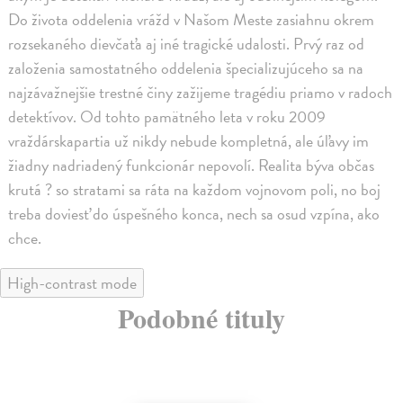
Do života oddelenia vrážd v Našom Meste zasiahnu okrem
rozsekaného dievčaťa aj iné tragické udalosti. Prvý raz od
založenia samostatného oddelenia špecializujúceho sa na
najzávažnejšie trestné činy zažijeme tragédiu priamo v radoch
detektívov. Od tohto pamätného leta v roku 2009
vraždárskapartia už nikdy nebude kompletná, ale úľavy im
žiadny nadriadený funkcionár nepovolí. Realita býva občas
krutá ? so stratami sa ráta na každom vojnovom poli, no boj
treba doviesť do úspešného konca, nech sa osud vzpína, ako
chce.
High-contrast mode
Podobné tituly