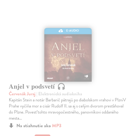
E-AUDIO
Anjel v podsvetí
Červenák Juraj
| Elektronická audiokniha
Kapitán Stein a notár Barbarič pátrajú po diabolskom vrahovi v PlzniV
Prahe vyčíňa mor a cisár Rudolf II. sa aj s celým dvorom presťahoval
do Plzne. Povesť tohto mravopočestného, panovníkovi oddaného
mesta…
Na stiahnutie ako
MP3