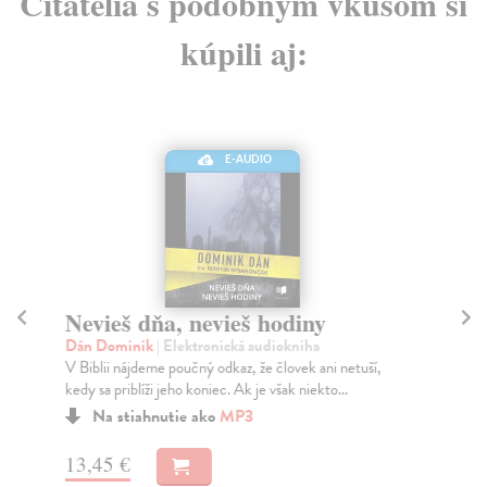
Čitatelia s podobným vkusom si
kúpili aj:
E-AUDIO
Nevieš dňa, nevieš hodiny
K
Dán Dominik
| Elektronická audiokniha
Dá
V Biblii nájdeme poučný odkaz, že človek ani netuší,
"Ne
kedy sa priblíži jeho koniec. Ak je však niekto...
det
Na stiahnutie ako
MP3
13,45 €
15