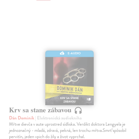
E-AUDIO
Krv sa stane zábavou
Dán Dominik
| Elektronická audiokniha
Mŕtve dievča v aute uprostred sídliska. Verdikt doktora Lengyela je
jednoznačný - mladá, zdravá, pekná, len trochu mŕtva.Smrť spôsobil
pervitín, jeden vpich do žily a život vyprchal.