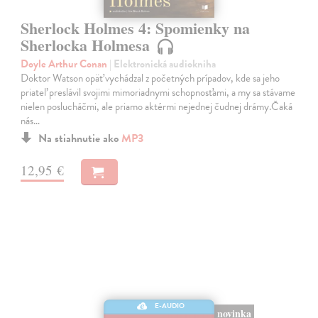
Sherlock Holmes 4: Spomienky na
Sherlocka Holmesa
Doyle Arthur Conan
| Elektronická audiokniha
Doktor Watson opäť vychádzal z početných prípadov, kde sa jeho
priateľ preslávil svojimi mimoriadnymi schopnosťami, a my sa stávame
nielen poslucháčmi, ale priamo aktérmi nejednej čudnej drámy.Čaká
nás…
Na stiahnutie ako
MP3
12,95 €
E-AUDIO
novinka