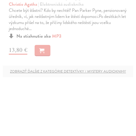
Christie Agatha
| Elektronická audiokniha
Chcete být šťastní? Kdo by nechtěl! Pan Parker Pyne, penzionovaný
úředník, ví, jak nešťastným lidem ke štěstí dopomoci.Po desítkách let
výzkumu přišel na to, že příčiny lidského neštěstí jsou vcelku
jednoduché…
Na stiahnutie ako
MP3
13,80 €
ZOBRAZIŤ ĎALŠIE Z KATEGÓRIE DETEKTÍVKY / MYSTERY AUDIOKNIHY