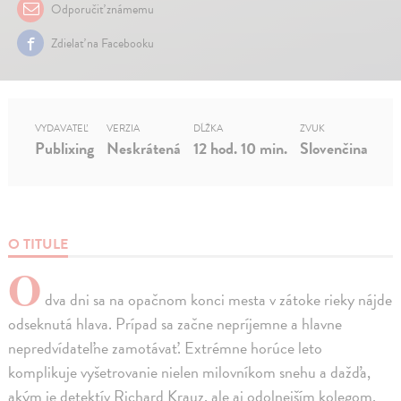
Odporučiť známemu
Zdielať na Facebooku
VYDAVATEĽ
VERZIA
DĹŽKA
ZVUK
Publixing
Neskrátená
12 hod. 10 min.
Slovenčina
O TITULE
O
dva dni sa na opačnom konci mesta v zátoke rieky nájde
odseknutá hlava. Prípad sa začne nepríjemne a hlavne
nepredvídateľne zamotávať. Extrémne horúce leto
komplikuje vyšetrovanie nielen milovníkom snehu a dažďa,
akým je detektív Richard Krauz, ale aj odolnejším kolegom.