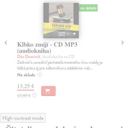
na sklade
Klbko zmijí - CD MP3
Ne
(audiokniha)
M
Dán Dominik
| Audiokniha na CD
Dá
Zatknúť a usvedčiť páchateľa trestného činu vraždy je
Odd
ťažká práca aj pre odborníkov z oddelenia vráž...
zďa
Na sklade
Na
?
13,25 €
13
13,95 €
13
?
High-contrast mode