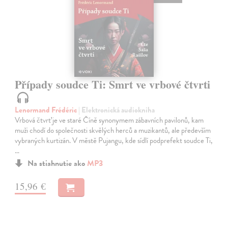
Případy soudce Ti: Smrt ve vrbové čtvrti
Lenormand Frédéric
| Elektronická audiokniha
Vrbová čtvrť je ve staré Číně synonymem zábavních pavilonů, kam
muži chodí do společnosti skvělých herců a muzikantů, ale především
vybraných kurtizán. V městě Pujangu, kde sídlí podprefekt soudce Ti,
…
Na stiahnutie ako
MP3
15,96 €