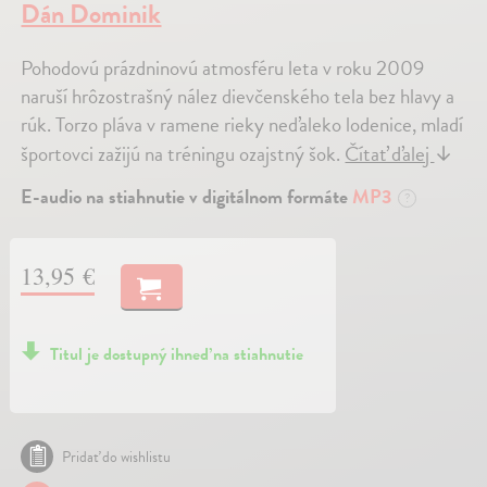
Dán Dominik
Pohodovú prázdninovú atmosféru leta v roku 2009
naruší hrôzostrašný nález dievčenského tela bez hlavy a
rúk. Torzo pláva v ramene rieky neďaleko lodenice, mladí
športovci zažijú na tréningu ozajstný šok.
Čítať ďalej
↓
E-audio na stiahnutie v digitálnom formáte
MP3
?
13,95 €
Titul je dostupný ihneď na stiahnutie
Pridať do wishlistu