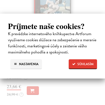
Príjmete naše cookies?
K prevádzke internetového kníhkupectva Artforum
využívame cookies slúžiace na zabezpečenie a meranie
funkčnosti, marketingové účely a zaistenie vášho
Studne mútne
maximálneho pohodlia a spokojnosti.
Getting Peter
| Kniha
Sú ikonickými postavami našej kultúry. Postavili im sochy a
pomenovali po nich ulice, majú svoje nespochybniteľné miesto v
NASTAVENIA
SÚHLASÍM
lexikónoch literatúry aj učebniciach, slovenské moderné umenie sa
bez nich nedá…
Na sklade
?
23,66 €
24,90 €
?