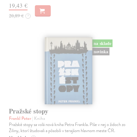
19,43 €
20,89 €
?
na sklade
novinka
Pražské stopy
Frankl Peter
| Kniha
Pražské stopy sa volá nová kniha Petra Frankla. Píše v nej o židoch zo
Žiliny, ktorí študovali a pôsobili v terajšom hlavnom meste ČR.