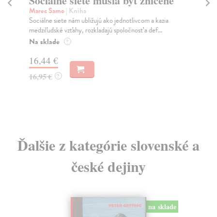
Sociálne siete musia byť zničené
P
Marec Samo
| Kniha
Bor
Sociálne siete nám ubližujú ako jednotlivcom a kazia
Tát
medziľudské vzťahy, rozkladajú spoločnosť a def...
Bor
Na sklade
Na
?
16,44 €
18
16,95 €
19
?
Ďalšie z kategórie slovenské a
české dejiny
na sklade