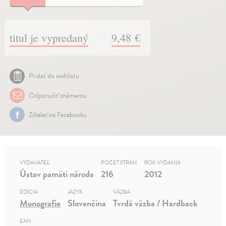
titul je vypredaný
9,48 €
Pridať do wishlistu
Odporučiť známemu
Zdielať na Facebooku
VYDAVATEĽ
POČET STRÁN
ROK VYDANIA
Ústav pamäti národa
216
2012
EDÍCIA
JAZYK
VÄZBA
Monografie
Slovenčina
Tvrdá väzba / Hardback
EAN