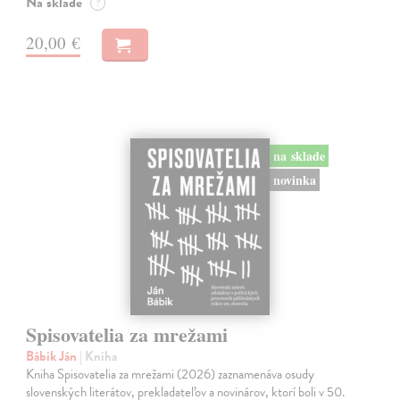
Na sklade
?
20,00 €
na sklade
novinka
Spisovatelia za mrežami
Bábik Ján
| Kniha
Kniha Spisovatelia za mrežami (2026) zaznamenáva osudy
slovenských literátov, prekladateľov a novinárov, ktorí boli v 50.