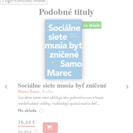
Podobné tituly
na sklade
Sociálne siete musia byť zničené
P
Marec Samo
| Kniha
Bor
Sociálne siete nám ubližujú ako jednotlivcom a kazia
Tát
medziľudské vzťahy, rozkladajú spoločnosť a def...
Bor
Na sklade
Na
?
16,44 €
18
16,95 €
19
?