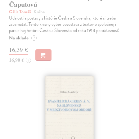
Čaputovú
Gális Tomáš
| Kniha
Udalosti a postavy z histórie Česka a Slovenska, ktoré si treba
zapamätať. Tento knižný výber pozostáva z textov o spoločnej i
paralelnej histórii Česka a Slovenska od roku 1918 po súčasnosť.
Na sklade
?
16,39 €
16,90 €
?