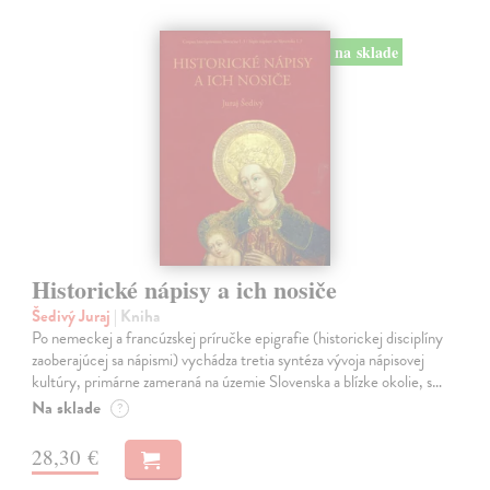
na sklade
Historické nápisy a ich nosiče
Šedivý Juraj
| Kniha
Po nemeckej a francúzskej príručke epigrafie (historickej disciplíny
zaoberajúcej sa nápismi) vychádza tretia syntéza vývoja nápisovej
kultúry, primárne zameraná na územie Slovenska a blízke okolie, s…
Na sklade
?
28,30 €