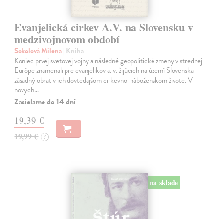
Evanjelická cirkev A.V. na Slovensku v
medzivojnovom období
Sokolová Milena
| Kniha
Koniec prvej svetovej vojny a následné geopolitické zmeny v strednej
Európe znamenali pre evanjelikov a. v. žijúcich na území Slovenska
zásadný obrat v ich dovtedajšom cirkevno-náboženskom živote. V
nových…
Zasielame do 14 dní
19,39 €
19,99 €
?
na sklade