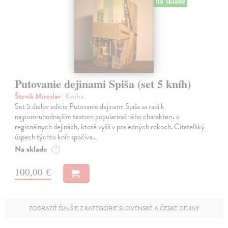
na sklade
Putovanie dejinami Spiša (set 5 kníh)
Števík Miroslav
| Kniha
Set 5 dielov edície Putovanie dejinami Spiša sa radí k
najpozoruhodnejším textom popularizačného charakteru o
regionálnych dejinách, ktoré vyšli v posledných rokoch. Čitateľský
úspech týchto kníh spočíva…
Na sklade
?
100,00 €
ZOBRAZIŤ ĎALŠIE Z KATEGÓRIE SLOVENSKÉ A ČESKÉ DEJINY