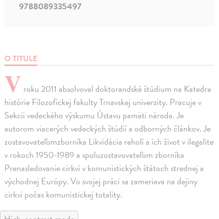
9788089335497
O TITULE
V
roku 2011 absolvoval doktorandské štúdium na Katedre
histórie Filozofickej fakulty Trnavskej univerzity. Pracuje v
Sekcii vedeckého výskumu Ústavu pamäti národa. Je
autorom viacerých vedeckých štúdií a odborných článkov. Je
zostavovateľomzborníka Likvidácia reholí a ich život v ilegalite
v rokoch 1950-1989 a spoluzostavovateľom zborníka
Prenasledovanie cirkví v komunistických štátoch strednej a
východnej Európy. Vo svojej práci sa zameriava na dejiny
cirkvi počas komunistickej totality.
High-contrast mode