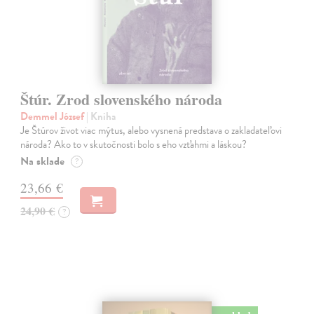
Štúr. Zrod slovenského národa
Demmel József
| Kniha
Je Štúrov život viac mýtus, alebo vysnená predstava o zakladateľovi
národa? Ako to v skutočnosti bolo s eho vzťahmi a láskou?
Na sklade
?
23,66 €
24,90 €
?