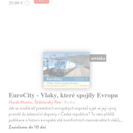
25,00 €
?
novinka
EuroCity - Vlaky, které spojily Evropu
Harák Martin, Šťáhlavský Petr
| Kniha
Jak se zrodila síť prestižních evropských expresů a jak se její vývoj
promítl do železniční dopravy v České republice? To vám přiblíží
publikace o historii evropské sítě komfortních mezinárodních vlaků,…
Zasielame do 10 dní