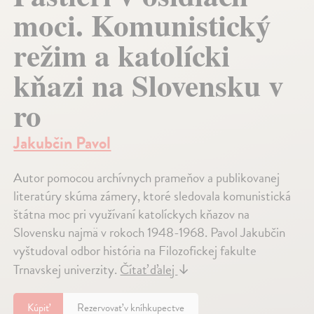
moci. Komunistický
režim a katolícki
kňazi na Slovensku v
ro
Jakubčin Pavol
Autor pomocou archívnych prameňov a publikovanej
literatúry skúma zámery, ktoré sledovala komunistická
štátna moc pri využívaní katolíckych kňazov na
Slovensku najmä v rokoch 1948-1968. Pavol Jakubčin
vyštudoval odbor história na Filozofickej fakulte
Trnavskej univerzity.
Čítať ďalej
↓
Kúpiť
Rezervovať v kníhkupectve