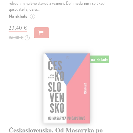
rokoch minulého storočia väznení. Boli medzi nimi špičkoví
spisovatelia, ďalší…
Na sklade
?
23,40 €
26,00 €
?
na sklade
Československo. Od Masaryka po