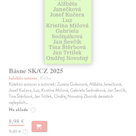
Básne SK/CZ 2025
kolektív autorov
| Kniha
Kolektív autorov a autoriek: Zuzana Goleinová, Alžběta Janečková,
Josef Kučera, Luz, Kristína Mičová, Gabriela Sedmáková, Jan Ševčík,
Tina Štěrbová, Jan Trtílek, Ondřej Novotný Zborník desiatich
najlepších…
Na sklade
?
8,98 €
9,45 €
?