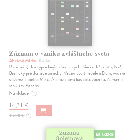
Záznam o vzniku zvláštneho sveta
Ábelová Mirka
| Kniha
Po úspešných a vypredaných básnických zbierkach Striptíz, Na!,
Básničky pre domáce paničky, Večný pocit nedele a Dom, vydáva
slovenská poetka Mirka Ábelová novú básnickú zbierku. Záznam o
vzniku zvláštneho…
Na sklade
?
14,31 €
15,90 €
?
na sklade