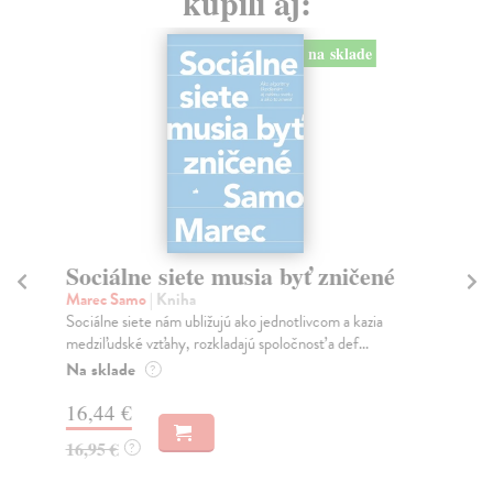
kúpili aj:
na sklade
Sociálne siete musia byť zničené
S
K
Marec Samo
| Kniha
Sociálne siete nám ubližujú ako jednotlivcom a kazia
Mik
medziľudské vzťahy, rozkladajú spoločnosť a def...
Mon
o k
Na sklade
?
Na
16,44 €
23
16,95 €
?
24