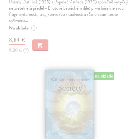
Poémy Dutí lidé (1925) a Popeleční středa (1930) společně vytyčují
nejzřetelnější předěl v Eliotově básnickém díle: první báseň je svou
fragmentárností, tragikomickou rituálností a různohlasím těsně
spřízněna…
Na sklade
?
8,84 €
9,30 €
?
na sklade