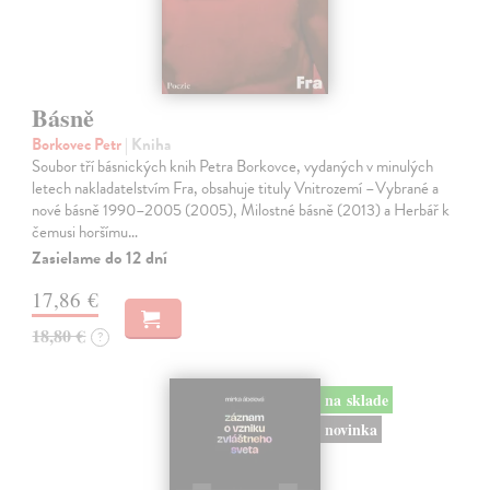
Básně
Borkovec Petr
| Kniha
Soubor tří básnických knih Petra Borkovce, vydaných v minulých
letech nakladatelstvím Fra, obsahuje tituly Vnitrozemí –Vybrané a
nové básně 1990–2005 (2005), Milostné básně (2013) a Herbář k
čemusi horšímu…
Zasielame do 12 dní
17,86 €
18,80 €
?
na sklade
novinka