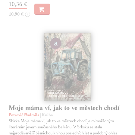
10,36 €
10,90 €
?
Moje máma ví, jak to ve městech chodí
Petrovič Radmila
| Kniha
Sbírka Moje máma ví, jak to ve městech chodí je mimořádným
literárním jevem současného Balkánu. V Srbsku se stala
nejprodávanější básnickou knihou posledních let a podobný ohlas