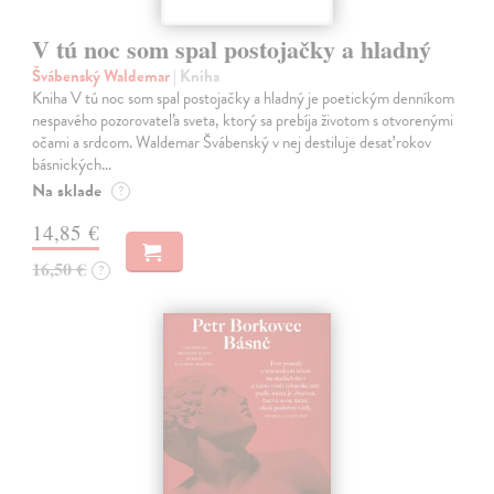
V tú noc som spal postojačky a hladný
Švábenský Waldemar
| Kniha
Kniha V tú noc som spal postojačky a hladný je poetickým denníkom
nespavého pozorovateľa sveta, ktorý sa prebíja životom s otvorenými
očami a srdcom. Waldemar Švábenský v nej destiluje desať rokov
básnických…
Na sklade
?
14,85 €
16,50 €
?