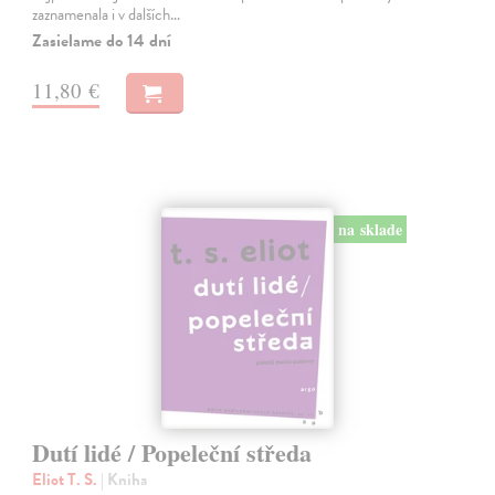
zaznamenala i v dalších…
Zasielame do 14 dní
11,80 €
na sklade
Dutí lidé / Popeleční středa
Eliot T. S.
| Kniha