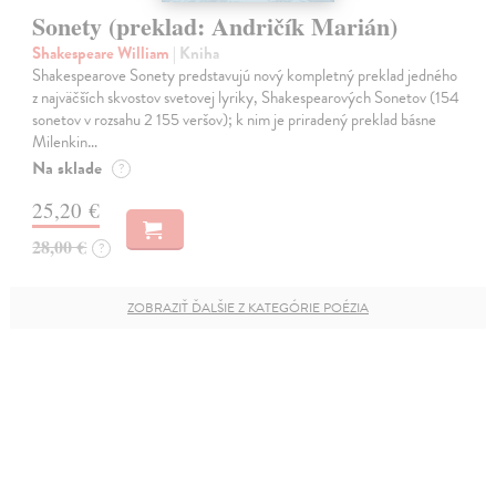
Sonety (preklad: Andričík Marián)
Shakespeare William
| Kniha
Shakespearove Sonety predstavujú nový kompletný preklad jedného
z najväčších skvostov svetovej lyriky, Shakespearových Sonetov (154
sonetov v rozsahu 2 155 veršov); k nim je priradený preklad básne
Milenkin…
Na sklade
?
25,20 €
28,00 €
?
ZOBRAZIŤ ĎALŠIE Z KATEGÓRIE POÉZIA