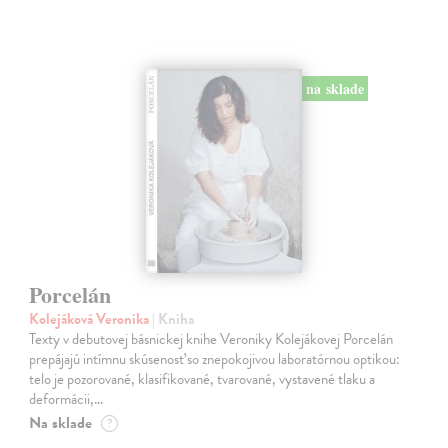
na sklade
Porcelán
Kolejáková Veronika
| Kniha
Texty v debutovej básnickej knihe Veroniky Kolejákovej Porcelán
prepájajú intímnu skúsenosť so znepokojivou laboratórnou optikou:
telo je pozorované, klasifikované, tvarované, vystavené tlaku a
deformácii,…
Na sklade
?