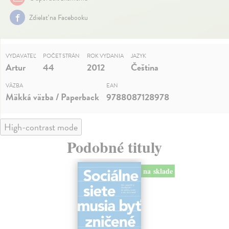
Zdielať na Facebooku
VYDAVATEĽ
POČET STRÁN
ROK VYDANIA
JAZYK
Artur
44
2012
Čeština
VÄZBA
EAN
Mäkká väzba / Paperback
9788087128978
High-contrast mode
Podobné tituly
na sklade