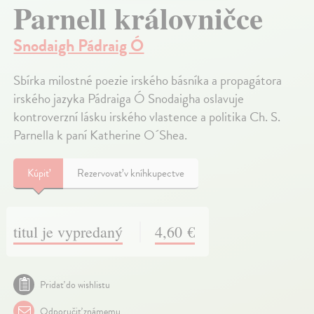
Parnell královničce
Snodaigh Pádraig Ó
Sbírka milostné poezie irského básníka a propagátora
irského jazyka Pádraiga Ó Snodaigha oslavuje
kontroverzní lásku irského vlastence a politika Ch. S.
Parnella k paní Katherine O´Shea.
Kúpiť
Rezervovať v kníhkupectve
titul je vypredaný
4,60 €
Pridať do wishlistu
Odporučiť známemu