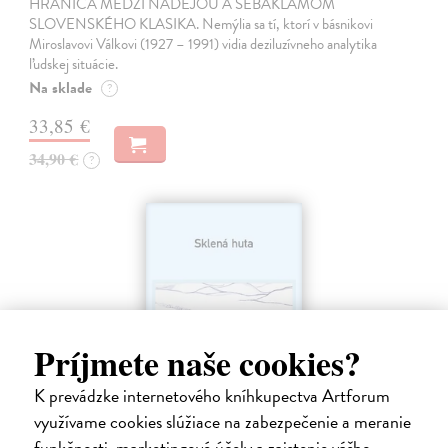
HRANICA MEDZI NÁDEJOU A SEBAKLAMOM
SLOVENSKÉHO KLASIKA. Nemýlia sa tí, ktorí v básnikovi
Miroslavovi Válkovi (1927 – 1991) vidia deziluzívneho analytika
ľudskej situácie.
Na sklade
?
33,85 €
34,90 €
?
Príjmete naše cookies?
K prevádzke internetového kníhkupectva Artforum
využívame cookies slúžiace na zabezpečenie a meranie
funkčnosti, marketingové účely a zaistenie vášho