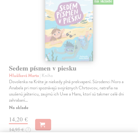
na sklade
Sedem písmen v piesku
Hlušíková Marta
| Kniha
Dovolenka na Kréte je niekedy plná prekvapení. Súrodenci Noro a
Anabela pri mori spoznávajú svojráznych Chrtovcov, natrafia na
usušenú jaštericu, zaujmú ich Uwe a Hans, ktorí sú takmer celé dni
zahrabaní…
Na sklade
14,20 €
14,95 €
?