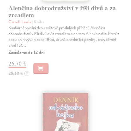
Alenčina dobrodružství v říši divů a za
zrcadlem
Carroll Lewis
| Kniha
Souborné vydání dvou světově proslulých příběhů Alenčina
dobrodružství v říši divů a Za zrcadlem a co tam Alenka našla. První z
obou knih vyšla v roce 1865, druhá o sedm let později, tedy téměř
před 150…
Zasielame do 12 dní
26,70 €
28,10 €
?