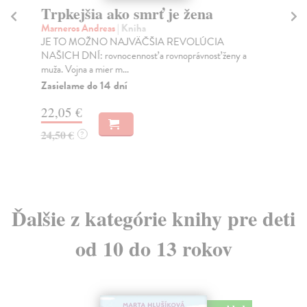
Trpkejšia ako smrť je žena
P
Marneros Andreas
| Kniha
Bor
JE TO MOŽNO NAJVÄČŠIA REVOLÚCIA
Tát
NAŠICH DNÍ: rovnocennosť a rovnoprávnosť ženy a
Bor
muža. Vojna a mier m...
Na
Zasielame do 14 dní
18
22,05 €
19
24,50 €
?
Ďalšie z kategórie knihy pre deti
od 10 do 13 rokov