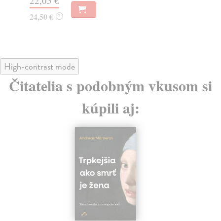
22,05 €
19
24,50 €
?
High-contrast mode
Čitatelia s podobným vkusom si
kúpili aj: