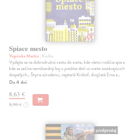
Spiace mesto
Vopěnka Martin
| Kniha
Vydajte sa na dobrodružnú cestu do sveta, kde všetci rodičia spia a
kde sa začína nemilosrdný boj o prežitie detí vo svete zostávajúcich
dospelých... Štyria súrodenci, najstarší Krištof, dvojčatá Ema a…
Do 4 dní
8,63 €
8,90 €
?
predpredaj