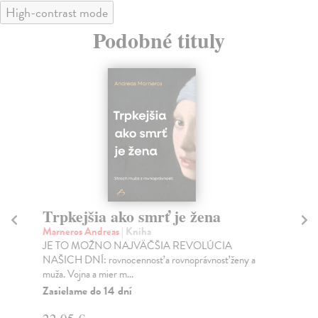
High-contrast mode
Podobné tituly
Trpkejšia ako smrť je žena
P
Marneros Andreas
| Kniha
Bor
JE TO MOŽNO NAJVÄČŠIA REVOLÚCIA
Tát
NAŠICH DNÍ: rovnocennosť a rovnoprávnosť ženy a
Bor
muža. Vojna a mier m...
Na
Zasielame do 14 dní
18