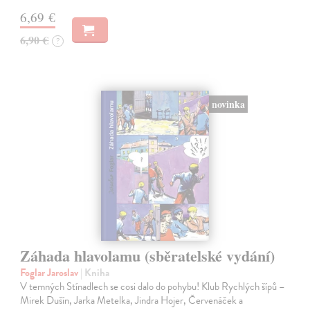
6,69 €
6,90 €
?
novinka
Záhada hlavolamu (sběratelské vydání)
Foglar Jaroslav
| Kniha
V temných Stínadlech se cosi dalo do pohybu! Klub Rychlých šípů –
Mirek Dušín, Jarka Metelka, Jindra Hojer, Červenáček a