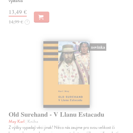
vydania
13,49 €
14,99 €
?
novinka
Old Surehand - V Llanu Estacadu
May Karl
| Kniha
Z výšky vypadají věci jinak! Něco nás zaujme pro svou velikost či