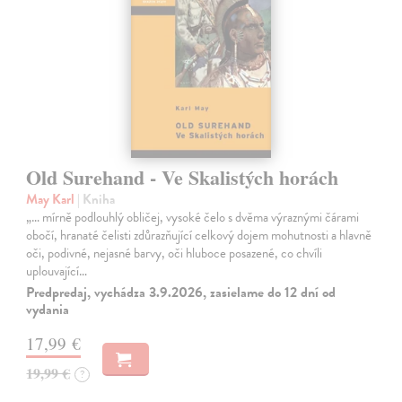
Old Surehand - Ve Skalistých horách
May Karl
| Kniha
„… mírně podlouhlý obličej, vysoké čelo s dvěma výraznými čárami
obočí, hranaté čelisti zdůrazňující celkový dojem mohutnosti a hlavně
oči, podivné, nejasné barvy, oči hluboce posazené, co chvíli
uplouvající…
Predpredaj, vychádza 3.9.2026, zasielame do 12 dní od
vydania
17,99 €
19,99 €
?