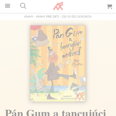
KNIHY
-
KNIHY PRE DETI
-
OD 10 DO 13 ROKOV
Pán Gum a tancujúci