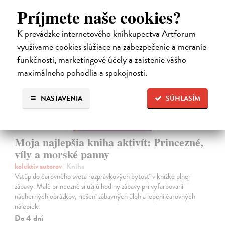
Príjmete naše cookies?
K prevádzke internetového kníhkupectva Artforum
využívame cookies slúžiace na zabezpečenie a meranie
funkčnosti, marketingové účely a zaistenie vášho
maximálneho pohodlia a spokojnosti.
NASTAVENIA
SÚHLASÍM
Moja najlepšia kniha aktivít: Princezné,
víly a morské panny
kolektív autorov
| Kniha
Vstúp do čarovného sveta rozprávkových bytostí v knižke plnej
zábavy. Malé princezné si užijú hodiny zábavy pri vyfarbovaní
nádherných obrázkov, riešení zábavných úloh a lepení čarovných
nálepiek.
Do 4 dní