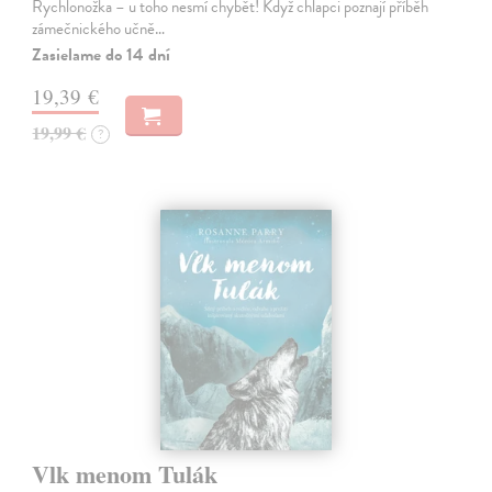
Rychlonožka – u toho nesmí chybět! Když chlapci poznají příběh
zámečnického učně…
Zasielame do 14 dní
19,39 €
19,99 €
?
Vlk menom Tulák