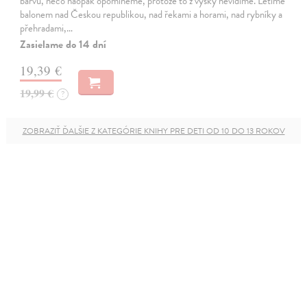
barvu, něco naopak opomineme, protože to z výšky nevidíme. Letíme
balonem nad Českou republikou, nad řekami a horami, nad rybníky a
přehradami,…
Zasielame do 14 dní
19,39 €
19,99 €
?
ZOBRAZIŤ ĎALŠIE Z KATEGÓRIE KNIHY PRE DETI OD 10 DO 13 ROKOV