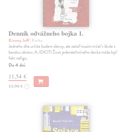
Denník odvážneho bojka 1.
Kinney Jeff
| Kniha
Jedného dňa určite budem slávny, ale zatiaľ musím trčať v škole s
bandou idiotov. A. IDIOTI Život jedenásťročného decka môže byť
fakt nafigu.
Do 4 dní
11,54 €
11,90 €
?