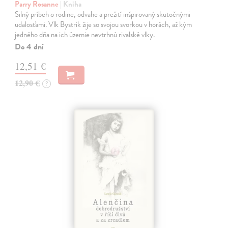
Parry Rosanne
| Kniha
Silný príbeh o rodine, odvahe a prežití inšpirovaný skutočnými
udalosťami. Vlk Bystrík žije so svojou svorkou v horách, až kým
jedného dňa na ich územie nevtrhnú rivalské vlky.
Do 4 dní
12,51 €
12,90 €
?