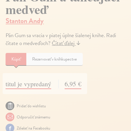
medveď
Stanton Andy
Pán Gum sa vracia v piatej úplne šialenej knihe. Radi
čítate o medveďoch?
Čítať ďalej
↓
Kúpiť
Rezervovať v kníhkupectve
titul je vypredaný
6,95 €
Pridať do wishlistu
Odporučiť známemu
Zdielať na Facebooku