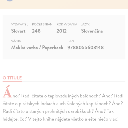
VYDAVATEĽ
POČET STRÁN
ROK VYDANIA
JAZYK
Slovart
248
2012
Slovenčina
VÄZBA
EAN
Mäkká väzba / Paperback
9788055603148
O TITULE
Á
no? Radi čítate o teplovzdušných balónoch? Áno? Radi
čítate o pirátskych lodiach a ich šialených kapitánoch? Áno?
Radi čítate o starých prehnitých darebákoch? Áno? Tak
hádajte, čo? V tejto knihe nájdete všetko a ešte niečo viac!