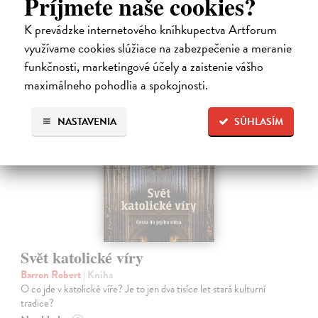
Príjmete naše cookies?
18,00 €
K prevádzke internetového kníhkupectva Artforum
využívame cookies slúžiace na zabezpečenie a meranie
funkčnosti, marketingové účely a zaistenie vášho
maximálneho pohodlia a spokojnosti.
na sklade
NASTAVENIA
SÚHLASÍM
Svět katolické víry
Barron Robert
| Kniha
O co jde v katolické víře? Je to jen dva tisíce let stará kulturní
tradice?