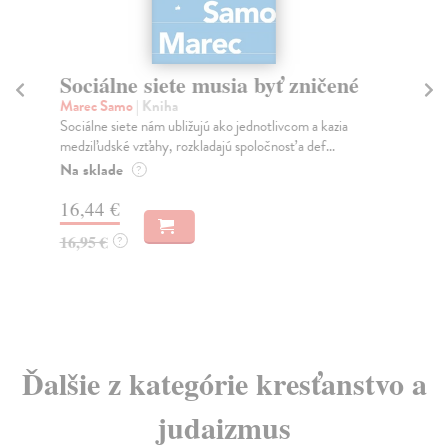
Sociálne siete musia byť zničené
S
K
Marec Samo
| Kniha
Sociálne siete nám ubližujú ako jednotlivcom a kazia
Mik
medziľudské vzťahy, rozkladajú spoločnosť a def...
Mon
o k
Na sklade
?
Na
16,44 €
23
16,95 €
?
24
Ďalšie z kategórie kresťanstvo a
judaizmus