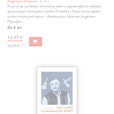
Jorgensen Johannes
| Kniha
Po prvý raz vychádza v slovenčine jeden z najznámejších a najlepšie
spracovaných životopisov svätého Františka z Assisi, ktorý napísal –
možno trochu prekvapivo – dánsky autor Johannes Jorgensen.
Plynulým…
Do 4 dní
14,45 €
14,90 €
?