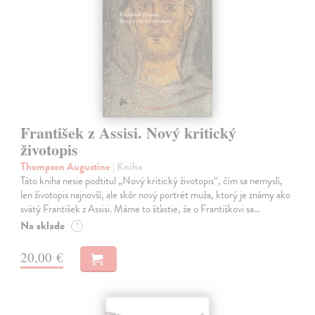
František z Assisi. Nový kritický
životopis
Thompson Augustine
| Kniha
Táto kniha nesie podtitul „Nový kritický životopis“, čím sa nemyslí,
len životopis najnovší, ale skôr nový portrét muža, ktorý je známy ako
svätý František z Assisi. Máme to šťastie, že o Františkovi sa…
Na sklade
?
20,00 €