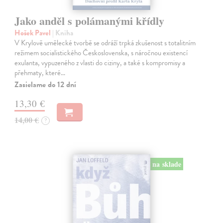
Jako anděl s polámanými křídly
Hošek Pavel
| Kniha
V Krylově umělecké tvorbě se odráží trpká zkušenost s totalitním
režimem socialistického Československa, s náročnou existencí
exulanta, vypuzeného z vlasti do ciziny, a také s kompromisy a
přehmaty, které…
Zasielame do 12 dní
13,30 €
14,00 €
?
na sklade