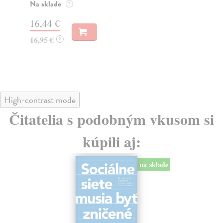
o k
Na sklade
?
Na
16,44 €
23
16,95 €
?
24
High-contrast mode
Čitatelia s podobným vkusom si
kúpili aj:
na sklade