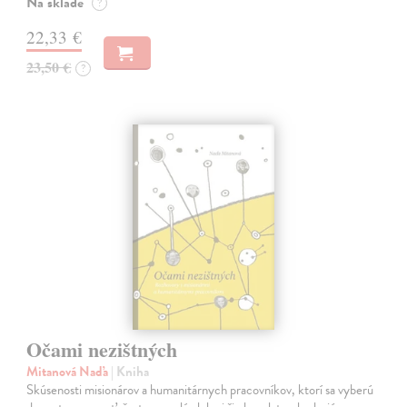
Na sklade
?
22,33 €
23,50 €
?
Očami nezištných
Mitanová Naďa
| Kniha
Skúsenosti misionárov a humanitárnych pracovníkov, ktorí sa vyberú