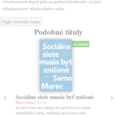
christianizace stejně jako soupeření křesťanství s jinými
náboženstvími středověkého světa.
High-contrast mode
Podobné tituly
na sklade
Sociálne siete musia byť zničené
S
K
Marec Samo
| Kniha
Sociálne siete nám ubližujú ako jednotlivcom a kazia
Mik
medziľudské vzťahy, rozkladajú spoločnosť a def...
Mon