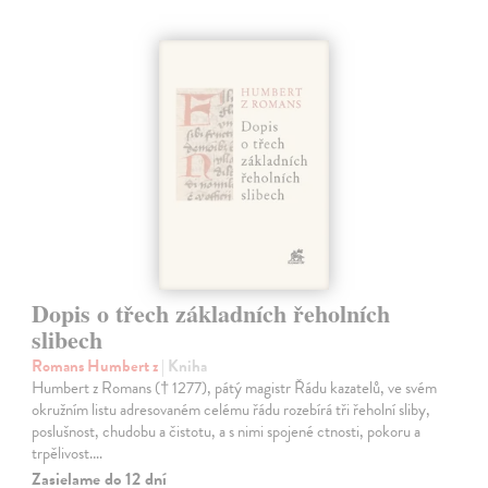
Dopis o třech základních řeholních
slibech
Romans Humbert z
| Kniha
Humbert z Romans († 1277), pátý magistr Řádu kazatelů, ve svém
okružním listu adresovaném celému řádu rozebírá tři řeholní sliby,
poslušnost, chudobu a čistotu, a s nimi spojené ctnosti, pokoru a
trpělivost.…
Zasielame do 12 dní