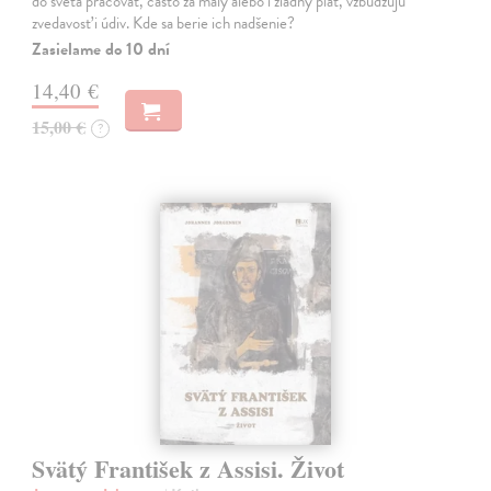
do sveta pracovať, často za malý alebo i žiadny plat, vzbudzujú
zvedavosť i údiv. Kde sa berie ich nadšenie?
Zasielame do 10 dní
14,40 €
15,00 €
?
Svätý František z Assisi. Život