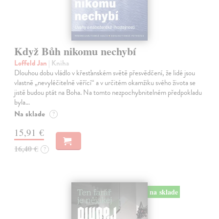
Když Bůh nikomu nechybí
Loffeld Jan
| Kniha
Dlouhou dobu vládlo v křesťanském světě přesvědčení, že lidé jsou
vlastně „nevyléčitelně věřící“ a v určitém okamžiku svého života se
jistě budou ptát na Boha. Na tomto nezpochybnitelném předpokladu
byla…
Na sklade
?
15,91 €
16,40 €
?
na sklade