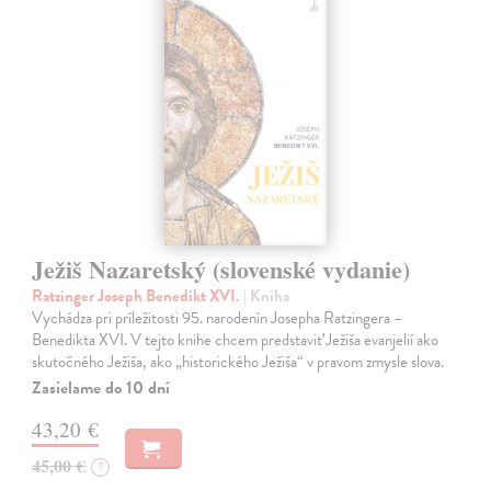
Ježiš Nazaretský (slovenské vydanie)
Ratzinger Joseph Benedikt XVI.
| Kniha
Vychádza pri príležitosti 95. narodenín Josepha Ratzingera –
Benedikta XVI. V tejto knihe chcem predstaviť Ježiša evanjelií ako
skutočného Ježiša, ako „historického Ježiša“ v pravom zmysle slova.
Zasielame do 10 dní
43,20 €
45,00 €
?