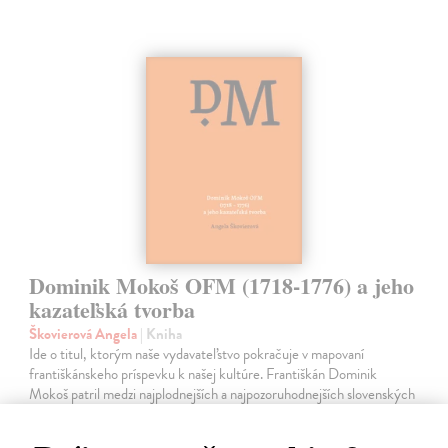
Dominik Mokoš OFM (1718-1776) a jeho
kazateľská tvorba
Škovierová Angela
| Kniha
Ide o titul, ktorým naše vydavateľstvo pokračuje v mapovaní
františkánskeho príspevku k našej kultúre. Františkán Dominik
Mokoš patril medzi najplodnejších a najpozoruhodnejších slovenských
autorov homiletickej…
Zasielame do 14 dní