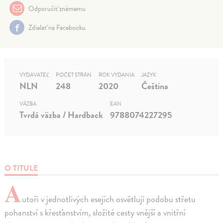
Odporučiť známemu
Zdielať na Facebooku
VYDAVATEĽ
POČET STRÁN
ROK VYDANIA
JAZYK
NLN
248
2020
Čeština
VÄZBA
EAN
Tvrdá väzba / Hardback
9788074227295
O TITULE
A
utoři v jednotlivých esejích osvětlují podobu střetu
pohanství s křesťanstvím, složité cesty vnější a vnitřní