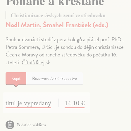
Pohané a křesťané
Christianizace českých zemí ve středověku
Nodl Martin
,
Šmahel František (eds.)
Soubor dvanácti studií z pera kolegů a přátel prof. PhDr.
Petra Sommera, DrSc., je sondou do dějin christianizace
Čech a Moravy od raného středověku do počátku 16.
století.
Čítať ďalej
↓
Kúpiť
Rezervovať v kníhkupectve
titul je vypredaný
14,10 €
Pridať do wishlistu