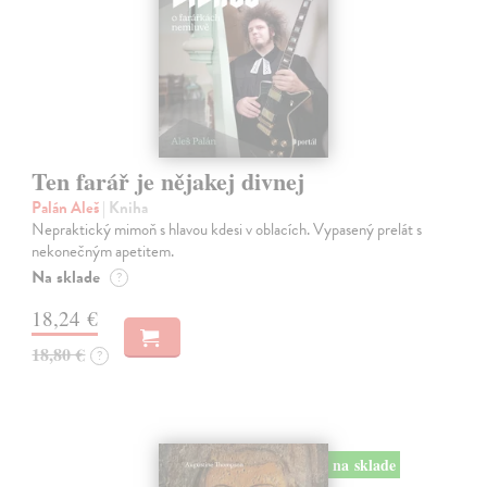
Ten farář je nějakej divnej
Palán Aleš
| Kniha
Nepraktický mimoň s hlavou kdesi v oblacích. Vypasený prelát s
nekonečným apetitem.
Na sklade
?
18,24 €
18,80 €
?
na sklade