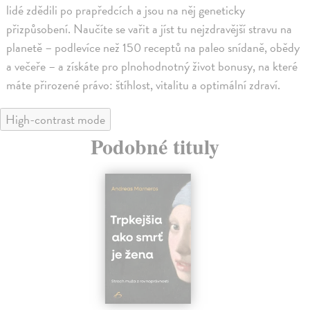
lidé zdědili po prapředcích a jsou na něj geneticky
přizpůsobení. Naučíte se vařit a jíst tu nejzdravější stravu na
planetě – podlevíce než 150 receptů na paleo snídaně, obědy
a večeře – a získáte pro plnohodnotný život bonusy, na které
máte přirozené právo: štíhlost, vitalitu a optimální zdraví.
High-contrast mode
Podobné tituly