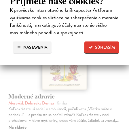
Príjmete naše cookies?
19,95 €
?
K prevádzke internetového kníhkupectva Artforum
využívame cookies slúžiace na zabezpečenie a meranie
funkčnosti, marketingové účely a zaistenie vášho
maximálneho pohodlia a spokojnosti.
na sklade
NASTAVENIA
SÚHLASÍM
Moderné zdravie
Moravčík Debrecká Denisa
| Kniha
Koľkokrát ste už sedeli v ambulancii, počuli vetu „Všetko máte v
poriadku“ – a predsa ste sa necítili zdraví? Koľkokrát ste v noci
prehadzovali v hlave myšlienky, srdce vám búšilo, žalúdok sa zvieral,…
Na sklade