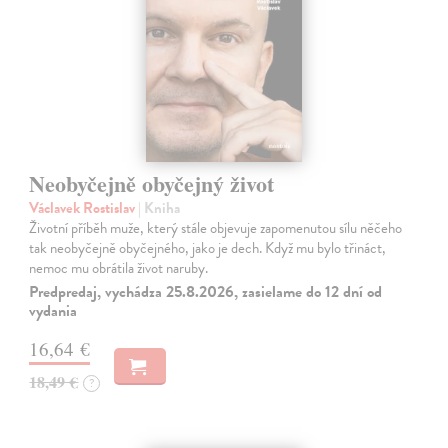
Neobyčejně obyčejný život
Václavek Rostislav
| Kniha
Životní příběh muže, který stále objevuje zapomenutou sílu něčeho
tak neobyčejně obyčejného, jako je dech. Když mu bylo třináct,
nemoc mu obrátila život naruby.
Predpredaj, vychádza 25.8.2026, zasielame do 12 dní od
vydania
16,64 €
18,49 €
?