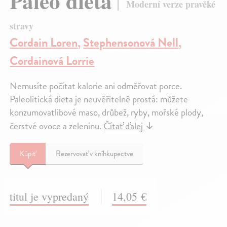
Paleo dieta
Moderní verze pravěké
stravy
Cordain Loren
,
Stephensonová Nell
,
Cordainová Lorrie
Nemusíte počítat kalorie ani odměřovat porce.
Paleolitická dieta je neuvěřitelně prostá: můžete
konzumovatlibové maso, drůbež, ryby, mořské plody,
čerstvé ovoce a zeleninu.
Čítať ďalej
↓
Kúpiť
Rezervovať v kníhkupectve
titul je vypredaný
14,05 €