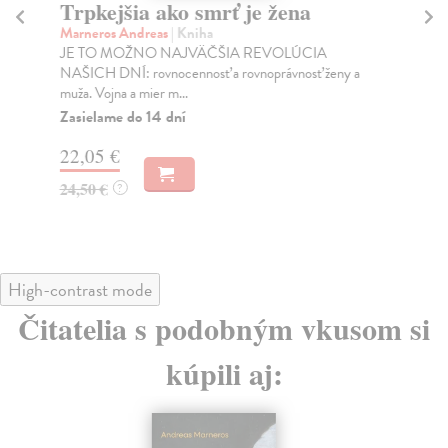
Trpkejšia ako smrť je žena
P
Marneros Andreas
| Kniha
Bor
JE TO MOŽNO NAJVÄČŠIA REVOLÚCIA
Tát
NAŠICH DNÍ: rovnocennosť a rovnoprávnosť ženy a
Bor
muža. Vojna a mier m...
Na
Zasielame do 14 dní
18
22,05 €
19
24,50 €
?
High-contrast mode
Čitatelia s podobným vkusom si
kúpili aj: