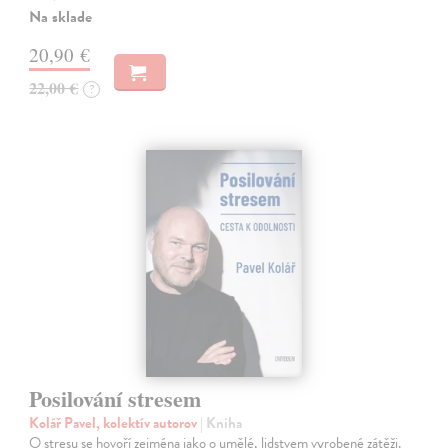
Na sklade
20,90 €
22,00 €
?
Posilování stresem
Kolář Pavel, kolektív autorov
| Kniha
O stresu se hovoří zejména jako o umělé, lidstvem vyrobené zátěži.