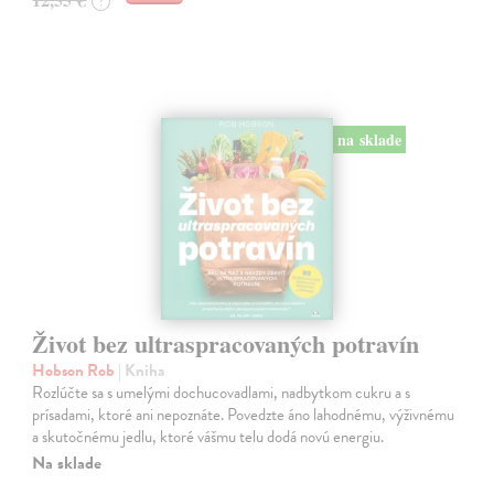
?
na sklade
Život bez ultraspracovaných potravín
Hobson Rob
| Kniha
Rozlúčte sa s umelými dochucovadlami, nadbytkom cukru a s
prísadami, ktoré ani nepoznáte. Povedzte áno lahodnému, výživnému
a skutočnému jedlu, ktoré vášmu telu dodá novú energiu.
Na sklade