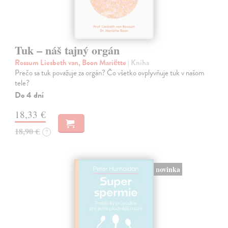
Tuk – náš tajný orgán
Rossum Liesbeth van, Boon Mariëtte
| Kniha
Prečo sa tuk považuje za orgán? Čo všetko ovplyvňuje tuk v našom
tele?
Do 4 dní
18,33 €
18,90 €
?
novinka