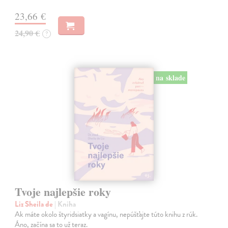
23,66 €
24,90 €
?
na sklade
Tvoje najlepšie roky
Liz Sheila de
| Kniha
Ak máte okolo štyridsiatky a vagínu, nepúšťajte túto knihu z rúk.
Áno, začína sa to už teraz.