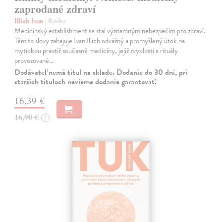
zaprodané zdraví
Illich Ivan
| Kniha
Medicínský establishment se stal významným nebezpečím pro zdraví.
Těmito slovy zahajuje Ivan Illich odvážný a promyšlený útok na
mytickou prestiž současné medicíny, jejíž zvyklosti a rituály
provozované…
Dodávateľ nemá titul na sklade. Dodanie do 30 dní, pri
starších tituloch nevieme dodanie garantovať.
16,39 €
16,90 €
?