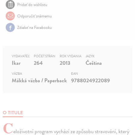
Pridať do wishlistu
Odporučiť známemu
Zdielať na Facebooku
VYDAVATEĽ
POČET STRÁN
ROK VYDANIA
JAZYK
Ikar
264
2013
Čeština
VÄZBA
EAN
Mäkká väzba / Paperback
9788024922089
O TITULE
C
eloživotní program vychází ze způsobu stravování, který