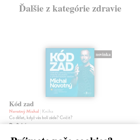
Ďalšie z kategórie zdravie
novinka
Kód zad
Novotný Michal
| Kniha
Co dělat, když vás bolí záda? Cvičit?
Do 3 dní
17,96 €