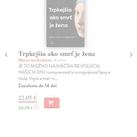
Trpkejšia ako smrť je žena
P
Marneros Andreas
| Kniha
Bor
JE TO MOŽNO NAJVÄČŠIA REVOLÚCIA
Tát
NAŠICH DNÍ: rovnocennosť a rovnoprávnosť ženy a
Bor
muža. Vojna a mier m...
Na
Zasielame do 14 dní
18
22,05 €
19
24,50 €
?