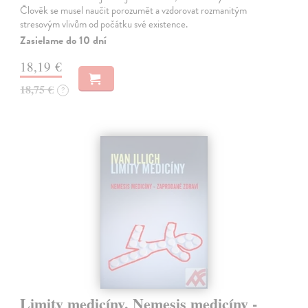
Člověk se musel naučit porozumět a vzdorovat rozmanitým
stresovým vlivům od počátku své existence.
Zasielame do 10 dní
18,19 €
18,75 €
?
Limity medicíny. Nemesis medicíny -