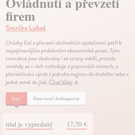
Ovládnutí a převzetí
firem
Smrčka Luboš
Otázky fúzí a převzetí obchodních společností patří k
nejzajímavějším problémům ekonomické praxe. Tyto
transakce jsou sledovány i ze strany médií, protože
mnohdy se v nich rozhoduje o pracovních místech, o
přemísťování výrob z jednoho regionu do druhého nebo z
jedné země do jiné.
Čítať ďalej
↓
Kúpiť
Rezervovať v kníhkupectve
titul je vypredaný
17,70 €