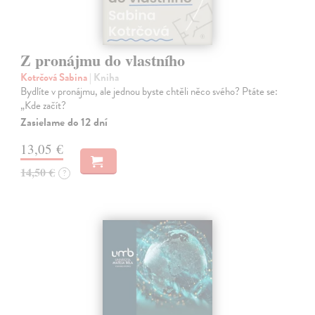
Z pronájmu do vlastního
Kotrčová Sabina
| Kniha
Bydlíte v pronájmu, ale jednou byste chtěli něco svého? Ptáte se:
„Kde začít?
Zasielame do 12 dní
13,05 €
14,50 €
?