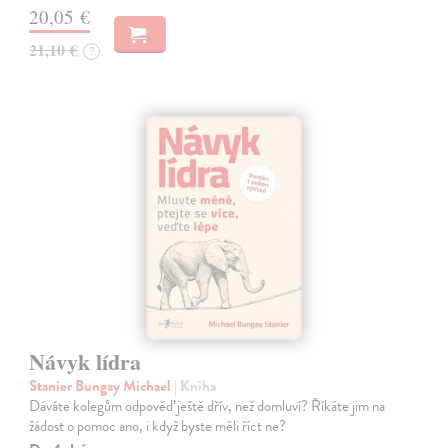
20,05 €
21,10 €
?
Návyk lídra
Stanier Bungay Michael
| Kniha
Dáváte kolegům odpověď ještě dřív, než domluví? Říkáte jim na
žádost o pomoc ano, i když byste měli říct ne?