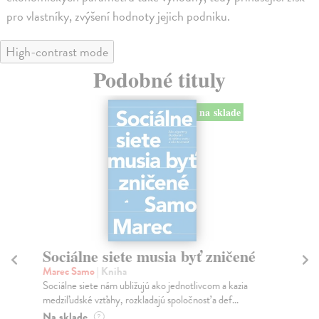
pro vlastníky, zvýšení hodnoty jejich podniku.
High-contrast mode
Podobné tituly
na sklade
Sociálne siete musia byť zničené
S
K
Marec Samo
| Kniha
Sociálne siete nám ubližujú ako jednotlivcom a kazia
Mik
medziľudské vzťahy, rozkladajú spoločnosť a def...
Mon
o k
Na sklade
?