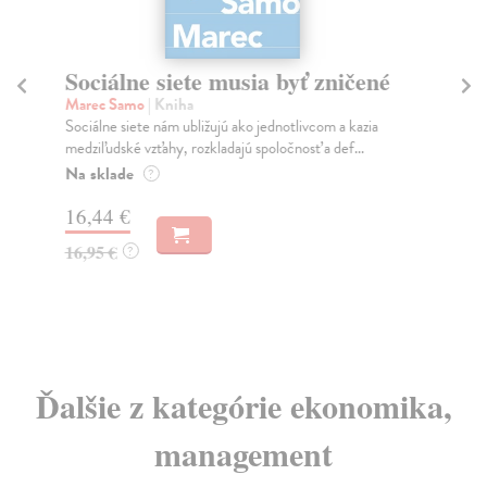
Sociálne siete musia byť zničené
S
K
Marec Samo
| Kniha
Sociálne siete nám ubližujú ako jednotlivcom a kazia
Mik
medziľudské vzťahy, rozkladajú spoločnosť a def...
Mon
o k
Na sklade
?
Na
16,44 €
23
16,95 €
?
24
Ďalšie z kategórie ekonomika,
management