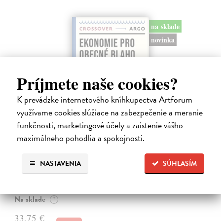
na sklade
novinka
Príjmete naše cookies?
K prevádzke internetového kníhkupectva Artforum
využívame cookies slúžiace na zabezpečenie a meranie
funkčnosti, marketingové účely a zaistenie vášho
Ekonomie pro obecné blaho
maximálneho pohodlia a spokojnosti.
Tirole Jean
| Kniha
Ekonomie může pomoci realizovat společné dobro, pokud
NASTAVENIA
SÚHLASÍM
ekonomové opustí své obvyklé role: psaní odborných článků do
vědeckých časopisů, které čtou jen jejich kolegové, nebo vypouštění
zjednodušených pouček…
Na sklade
?
33,75 €