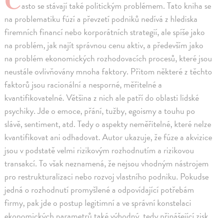
asto se stávají také politickým problémem. Tato kniha se
na problematiku fúzí a převzetí podniků nedívá z hlediska
firemních financí nebo korporátních strategií, ale spíše jako
na problém, jak najít správnou cenu aktiv, a především jako
na problém ekonomických rozhodovacích procesů, které jsou
neustále ovlivňovány mnoha faktory. Přitom některé z těchto
faktorů jsou racionální a nesporné, měřitelné a
kvantifikovatelné. Většina z nich ale patří do oblasti lidské
psychiky. Jde o emoce, přání, tužby, egoismy a touhu po
slávě, sentiment, atd. Tedy o aspekty neměřitelné, které nelze
kvantifikovat ani odhadovat. Autor ukazuje, že fúze a akvizice
jsou v podstatě velmi rizikovým rozhodnutím a rizikovou
transakcí. To však neznamená, že nejsou vhodným nástrojem
pro restrukturalizaci nebo rozvoj vlastního podniku. Pokudse
jedná o rozhodnutí promyšlené a odpovídající potřebám
firmy, pak jde o postup legitimní a ve správní konstelaci
ekonomických parametrů také výhodný, tedy přinášející zisk