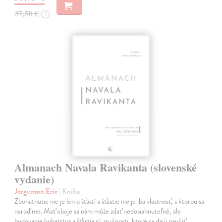
37,50 €
?
Almanach Navala Ravikanta (slovenské
vydanie)
Jorgenson Eric
| Kniha
Zbohatnutie nie je len o šťastí a šťastie nie je iba vlastnosť, s ktorou sa
narodíme. Mať oboje sa nám môže zdať nedosiahnuteľné, ale
budovanie bohatstva a šťastia sú zručnosti, ktoré sa dajú naučiť.