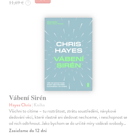
11,69 €
?
Vábení Sirén
Hayes Chris
| Kniha
Všichni to cítíme – tu roztržitost, ztrátu soustředění, návykové
sledování věcí, které vlastně ani sledovat nechceme, i neschopnost se
od nich odtrhnout. Jako bychom se do určité míry vzdávali svobody…
Zasielame do 12 dní