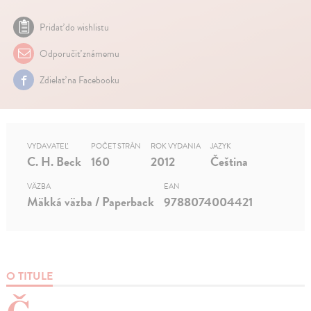
Pridať do wishlistu
Odporučiť známemu
Zdielať na Facebooku
VYDAVATEĽ
POČET STRÁN
ROK VYDANIA
JAZYK
C. H. Beck
160
2012
Čeština
VÄZBA
EAN
Mäkká väzba / Paperback
9788074004421
O TITULE
Č