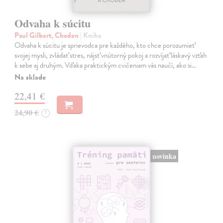
Odvaha k súcitu
Paul Gilbert, Choden
| Kniha
Odvaha k súcitu je sprievodca pre každého, kto chce porozumieť
svojej mysli, zvládať stres, nájsť vnútorný pokoj a rozvíjať láskavý vzťah
k sebe aj druhým. Vďaka praktickým cvičeniam vás naučí, ako si…
Na sklade
22,41 €
24,90 €
?
novinka