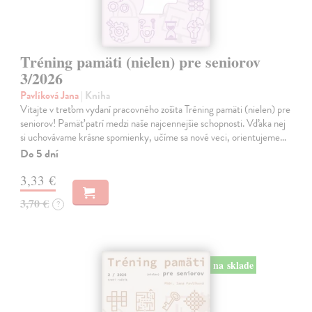
Tréning pamäti (nielen) pre seniorov
3/2026
Pavlíková Jana
| Kniha
Vitajte v treťom vydaní pracovného zošita Tréning pamäti (nielen) pre
seniorov! Pamäť patrí medzi naše najcennejšie schopnosti. Vďaka nej
si uchovávame krásne spomienky, učíme sa nové veci, orientujeme…
Do 5 dní
3,33 €
3,70 €
?
na sklade