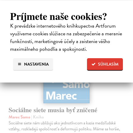
22,05 €
Príjmete naše cookies?
24,50 €
?
K prevádzke internetového kníhkupectva Artforum
využívame cookies slúžiace na zabezpečenie a meranie
na sklade
funkčnosti, marketingové účely a zaistenie vášho
maximálneho pohodlia a spokojnosti.
NASTAVENIA
SÚHLASÍM
Sociálne siete musia byť zničené
Marec Samo
| Kniha
Sociálne siete nám ubližujú ako jednotlivcom a kazia medziľudské
vzťahy, rozkladajú spoločnosť a deformujú politiku. Máme sa horšie,