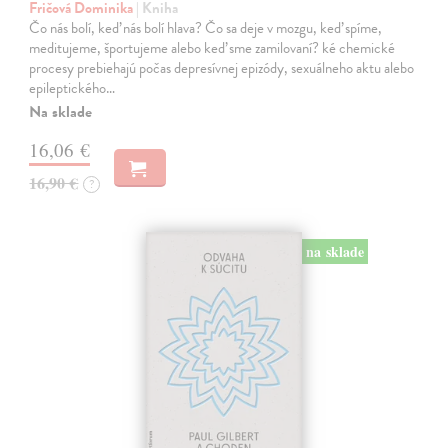
Fričová Dominika
| Kniha
Čo nás bolí, keď nás bolí hlava? Čo sa deje v mozgu, keď spíme,
meditujeme, športujeme alebo keď sme zamilovaní? ké chemické
procesy prebiehajú počas depresívnej epizódy, sexuálneho aktu alebo
epileptického…
Na sklade
16,06 €
16,90 €
?
na sklade