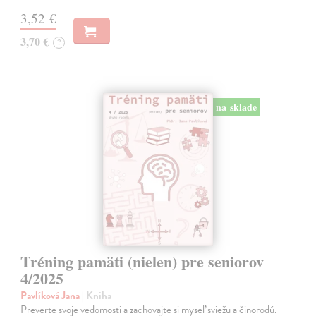
3,52 €
3,70 €
?
na sklade
Tréning pamäti (nielen) pre seniorov
4/2025
Pavlíková Jana
| Kniha
Preverte svoje vedomosti a zachovajte si myseľ sviežu a činorodú.