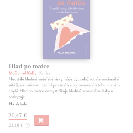
Hlad po matce
McDaniel Kelly
| Kniha
Neustálé hledání mateřské lásky může být celoživotní emocionální
zátěží, ale uzdravení začíná poznáním a pojmenováním toho, co nám
chybí. Hlad po matce demystifikuje hledání nenaplněné lásky a
poskytuje…
Na sklade
20,47 €
21,10 €
?