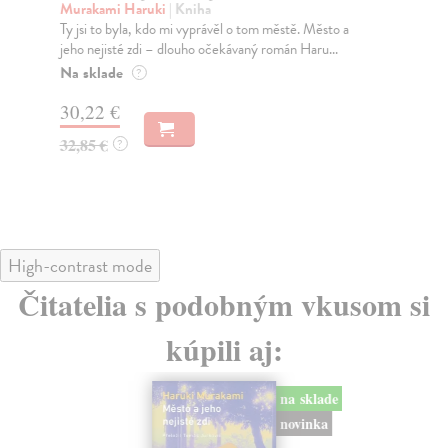
Murakami Haruki
| Kniha
Ma
Ty jsi to byla, kdo mi vyprávěl o tom městě. Město a
Soc
jeho nejisté zdi – dlouho očekávaný román Haru...
med
Na sklade
Na
?
30,22 €
16
32,85 €
16
?
High-contrast mode
Čitatelia s podobným vkusom si
kúpili aj:
na sklade
novinka