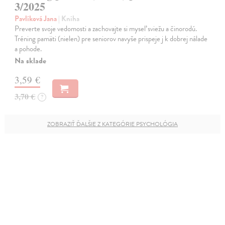
3/2025
Pavlíková Jana
| Kniha
Preverte svoje vedomosti a zachovajte si myseľ sviežu a činorodú.
Tréning pamäti (nielen) pre seniorov navyše prispeje j k dobrej nálade
a pohode.
Na sklade
3,59 €
3,70 €
?
ZOBRAZIŤ ĎALŠIE Z KATEGÓRIE PSYCHOLÓGIA