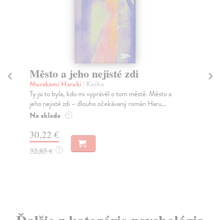
Město a jeho nejisté zdi
So
Murakami Haruki
| Kniha
Ma
Ty jsi to byla, kdo mi vyprávěl o tom městě. Město a
Soc
jeho nejisté zdi – dlouho očekávaný román Haru...
med
Na sklade
Na
?
30,22 €
16
32,85 €
16
?