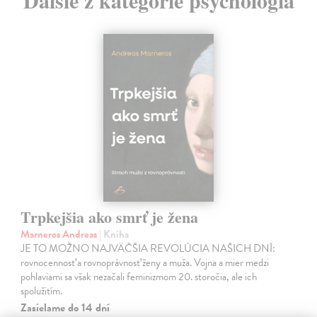
Ďalšie z kategórie psychológia
Trpkejšia ako smrť je žena
Marneros Andreas
| Kniha
JE TO MOŽNO NAJVÄČŠIA REVOLÚCIA NAŠICH DNÍ:
rovnocennosť a rovnoprávnosť ženy a muža. Vojna a mier medzi
pohlaviami sa však nezačali feminizmom 20. storočia, ale ich
spolužitím.
Zasielame do 14 dní