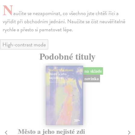
N
aučíte se nezapomínat, co všechno jste chtěli říci a
vyřídit při obchodním jednání. Naučíte se číst neuvěřitelně
rychle a přesto si pamatovat lépe.
High-contrast mode
Podobné tituly
na sklade
novinka
Město a jeho nejisté zdi
So