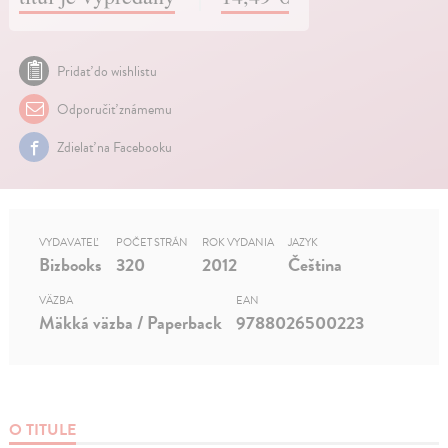
Pridať do wishlistu
Odporučiť známemu
Zdielať na Facebooku
VYDAVATEĽ
POČET STRÁN
ROK VYDANIA
JAZYK
Bizbooks
320
2012
Čeština
VÄZBA
EAN
Mäkká väzba / Paperback
9788026500223
O TITULE