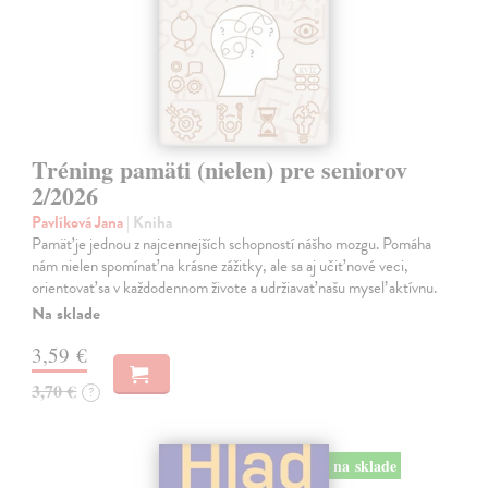
Tréning pamäti (nielen) pre seniorov
2/2026
Pavlíková Jana
| Kniha
Pamäť je jednou z najcennejších schopností nášho mozgu. Pomáha
nám nielen spomínať na krásne zážitky, ale sa aj učiť nové veci,
orientovať sa v každodennom živote a udržiavať našu myseľ aktívnu.
Na sklade
3,59 €
3,70 €
?
na sklade