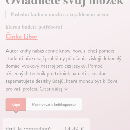
Poslední kniha o mozku a zrychleném učení,
kterou budete potřebovat
Činka Libor
Autor knihy nabízí cenné know-how, s jehož pomocí
studenti překonají problémy při učení a získají dokonalý
domácí výukový nástroj pro cizí jazyky. Pomocí
užitečných technik pro trénink paměti si snadno
zapamatujete desítky údajů, které mohou být klíčové
pro vaši profesi.
Čítať ďalej
↓
Kúpiť
Rezervovať v kníhkupectve
titul je vypredaný
14,49 €