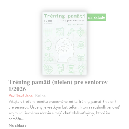
na sklade
Tréning pamäti (nielen) pre seniorov
1/2026
Pavlíková Jana
| Kniha
Vitajte v treťom ročníku pracovného zošita Tréning pamäti (nielen)
pre seniorov. Určený je všetkým lúštiteľom, ktorí sa rozhodli venovať
svojmu duševnému zdraviu a majú chuť zdolávať výzvy, ktoré im
pomôžu…
Na sklade