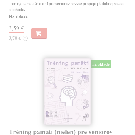
Tréning pamäti (nielen) pre seniorov navyše prispeje j k dobrej nálade
a pohode.
Na sklade
3,59 €
3,70 €
?
na sklade
Tréning pamäti (nielen) pre seniorov