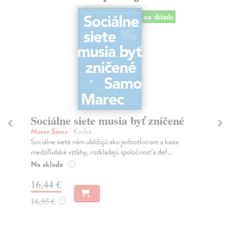
na sklade
Sociálne siete musia byť zničené
S
K
Marec Samo
| Kniha
Sociálne siete nám ubližujú ako jednotlivcom a kazia
Mik
medziľudské vzťahy, rozkladajú spoločnosť a def...
Mon
o k
Na sklade
?
Na
16,44 €
23
16,95 €
?
24