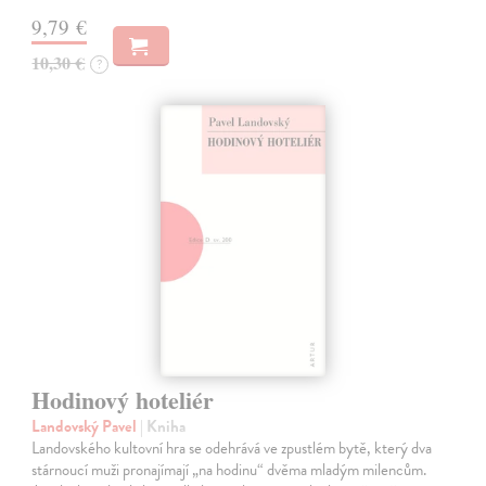
9,79 €
10,30 €
?
Hodinový hoteliér
Landovský Pavel
| Kniha
Landovského kultovní hra se odehrává ve zpustlém bytě, který dva
stárnoucí muži pronajímají „na hodinu“ dvěma mladým milencům.