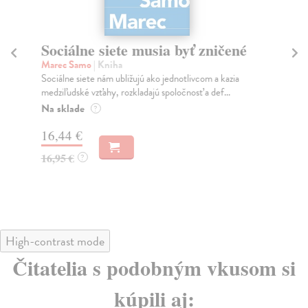
Sociálne siete musia byť zničené
S
K
Marec Samo
| Kniha
Sociálne siete nám ubližujú ako jednotlivcom a kazia
Mik
medziľudské vzťahy, rozkladajú spoločnosť a def...
Mon
o k
Na sklade
?
Na
16,44 €
23
16,95 €
?
24
High-contrast mode
Čitatelia s podobným vkusom si
kúpili aj: