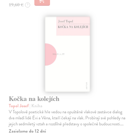
19,60 €
?
Kočka na kolejích
Topol Josef
| Kniha
V Topolově poetické hře vedou na opuštěné vlakové zastávce dialog
dva mladí lidé Évi a Véna, kteří čekají na vlak. Probírají své pohledy na
jejich sedmiletý vztah a rozdílné představy o společné budoucnosti.…
Zasielame do 12 dní