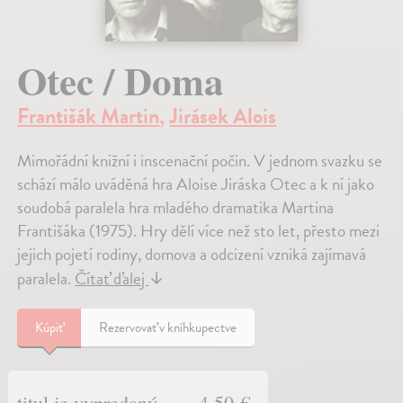
Otec / Doma
Františák Martin
,
Jirásek Alois
Mimořádní knižní i inscenační počin. V jednom svazku se
schází málo uváděná hra Aloise Jiráska Otec a k ní jako
soudobá paralela hra mladého dramatika Martina
Františáka (1975). Hry dělí více než sto let, přesto mezi
jejich pojetí rodiny, domova a odcizení vzniká zajímavá
paralela.
Čítať ďalej
↓
Kúpiť
Rezervovať v kníhkupectve
titul je vypredaný
4,50 €