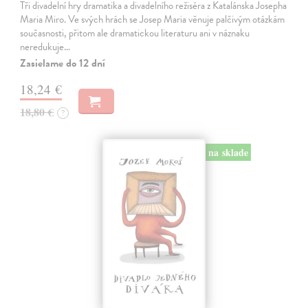
Tři divadelní hry dramatika a divadelního režiséra z Katalánska Josepha
Maria Miro. Ve svých hrách se Josep Maria věnuje palčivým otázkám
současnosti, přitom ale dramatickou literaturu ani v náznaku
neredukuje…
Zasielame do 12 dní
18,24 €
18,80 €
?
na sklade