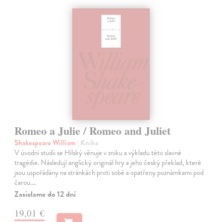
Romeo a Julie / Romeo and Juliet
Shakespeare William
| Kniha
V úvodní studii se Hilský věnuje v zniku a výkladu této slavné
tragédie. Následují anglický originál hry a jeho český překlad, které
jsou uspořádány na stránkách proti sobě a opatřeny poznámkami pod
čarou.…
Zasielame do 12 dní
19,01 €