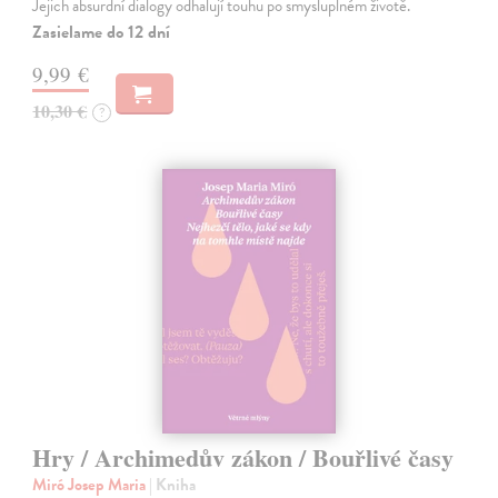
Jejich absurdní dialogy odhalují touhu po smysluplném životě.
Zasielame do 12 dní
9,99 €
10,30 €
?
Hry / Archimedův zákon / Bouřlivé časy
Miró Josep Maria
| Kniha