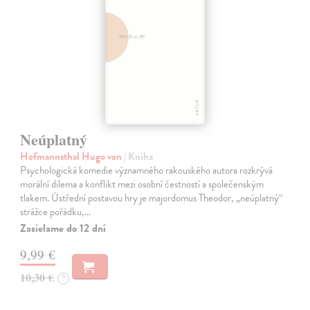
Neúplatný
Hofmannsthal Hugo von
| Kniha
Psychologická komedie významného rakouského autora rozkrývá
morální dilema a konflikt mezi osobní čestností a společenským
tlakem. Ústřední postavou hry je majordomus Theodor, „neúplatný“
strážce pořádku,…
Zasielame do 12 dní
9,99 €
10,30 €
?