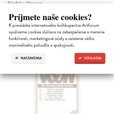
Night`s Dream
Shakespeare William
| Kniha
Príjmete naše cookies?
Dvojjazyčné vydanie súborného Shakespearovho dramatického diela
v preklade Martina Hilského.
K prevádzke internetového kníhkupectva Artforum
Zasielame do 12 dní
využívame cookies slúžiace na zabezpečenie a meranie
15,04 €
funkčnosti, marketingové účely a zaistenie vášho
15,50 €
maximálneho pohodlia a spokojnosti.
?
NASTAVENIA
SÚHLASÍM