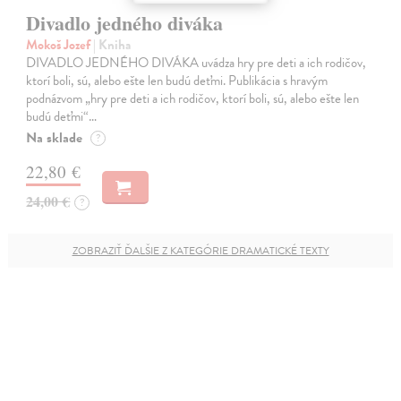
Divadlo jedného diváka
Mokoš Jozef
| Kniha
DIVADLO JEDNÉHO DIVÁKA uvádza hry pre deti a ich rodičov,
ktorí boli, sú, alebo ešte len budú deťmi. Publikácia s hravým
podnázvom „hry pre deti a ich rodičov, ktorí boli, sú, alebo ešte len
budú deťmi“…
Na sklade
?
22,80 €
24,00 €
?
ZOBRAZIŤ ĎALŠIE Z KATEGÓRIE DRAMATICKÉ TEXTY