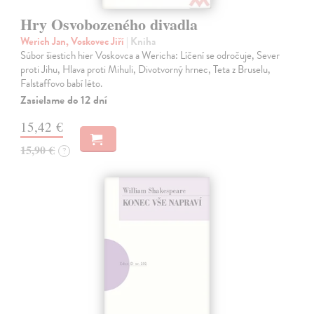
Hry Osvobozeného divadla
Werich Jan, Voskovec Jiří
| Kniha
Súbor šiestich hier Voskovca a Wericha: Líčení se odročuje, Sever
proti Jihu, Hlava proti Mihuli, Divotvorný hrnec, Teta z Bruselu,
Falstaffovo babí léto.
Zasielame do 12 dní
15,42 €
15,90 €
?