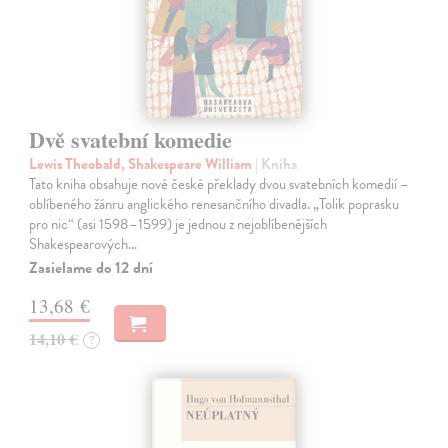
Dvě svatební komedie
Lewis Theobald, Shakespeare William
| Kniha
Tato kniha obsahuje nové české překlady dvou svatebních komedií –
oblíbeného žánru anglického renesančního divadla. „Tolik poprasku
pro nic“ (asi 1598–1599) je jednou z nejoblíbenějších
Shakespearových…
Zasielame do 12 dní
13,68 €
14,10 €
?