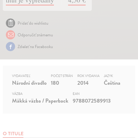
Pridať do wishlistu
Odporučiť známemu
Zdielať na Facebooku
VYDAVATEĽ
POČET STRÁN
ROK VYDANIA
JAZYK
Národní divadlo
180
2014
Čeština
VÄZBA
EAN
Mäkká väzba / Paperback
9788072589913
O TITULE