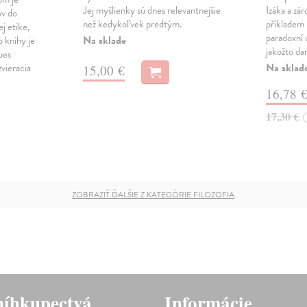
Jej myšlienky sú dnes relevantnejšie
Izáka a zá
ov do
než kedykoľvek predtým.
příkladem
j etike,
paradoxní 
Na sklade
 knihy je
jakožto da
ues
Na sklad
vieracia
15,00 €
16,78 
17,30 €
ZOBRAZIŤ ĎALŠIE Z KATEGÓRIE FILOZOFIA
íhkupectvá
Informácie