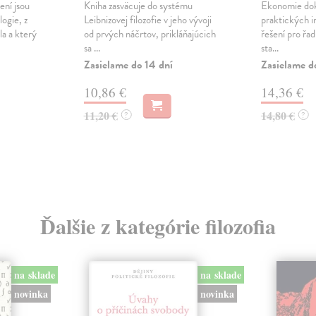
ení jsou
Kniha zasväcuje do systému
Ekonomie dok
ogie, z
Leibnizovej filozofie v jeho vývoji
praktických i
la a který
od prvých náčrtov, prikláňajúcich
řešení pro řad
sa ...
sta...
Zasielame do 14 dní
Zasielame d
10,86 €
14,36 €
11,20 €
14,80 €
?
?
Ďalšie z kategórie filozofia
na sklade
na sklade
novinka
novinka