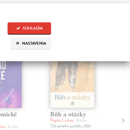
 aj:
SÚHLASÍM
NASTAVENIA
omické
Bůh a otázky
N
Popko Łukasz
| Kniha
Huy
Od samého počátku Bůh
Rom
enka
| Kniha