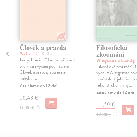
Člověk a pravda
Filosofická
zkoumání
Pechar Jiří
| Kniha
Texty, které Jiří Pechar připravil
Wittgenstein Ludwig
pro knižní vydání pod názvem
Filosofická zkoumání (
Člověk a pravda, jsou eseje
vydali z Wittgensteinov
pohybují...
pozůstalosti jeho žáci ja
rekonstrukci knihy,...
Zasielame do 12 dní
Zasielame do 12 dní
10,48 €
11,59 €
10,80 €
?
12,20 €
?