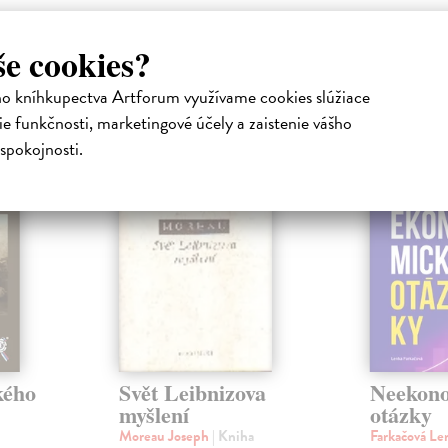
še cookies?
atelia s podobným vkusom si kúpili
ho kníhkupectva Artforum využívame cookies slúžiace
e funkčnosti, marketingové účely a zaistenie vášho
spokojnosti.
na sklade
kého
Svět Leibnizova
Neekon
myšlení
otázky
Moreau Joseph
| Kniha
Farkačová L