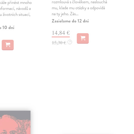
rozmlouvá s člověkem, naslouchá
"bib
áže přinést mnoho
mu, klade mu otázky a odpovídá
atm
nformací, návodů a
na ty jeho. Zás...
siec
u životních situací,
Zasielame do 12 dní
Zas
o 10 dní
14,84 €
22
15,30 €
23,
?