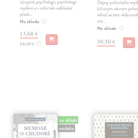
vývojové psychologii, psychologii
Dějiny politického myšl
myšlení a o reformě vzdělávání
klíčovým oborem politol
předs...
něhož se tato věda zrodi
má...
Na sklade
?
Na sklade
?
13,68 €
39,50 €
14,10 €
?
na sklade
novinka