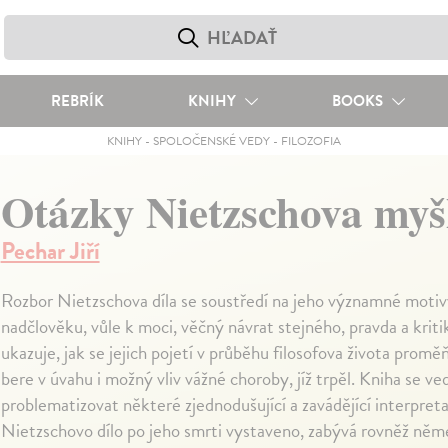
REBRÍK
KNIHY
BOOKS
KNIHY
-
SPOLOČENSKÉ VEDY
-
FILOZOFIA
Otázky Nietzschova myš
Pechar Jiří
Rozbor Nietzschova díla se soustředí na jeho významné motivy
nadčlověku, vůle k moci, věčný návrat stejného, pravda a kritik
ukazuje, jak se jejich pojetí v průběhu filosofova života promě
bere v úvahu i možný vliv vážné choroby, jíž trpěl. Kniha se ve
problematizovat některé zjednodušující a zavádějící interpreta
Nietzschovo dílo po jeho smrti vystaveno, zabývá rovněž něm