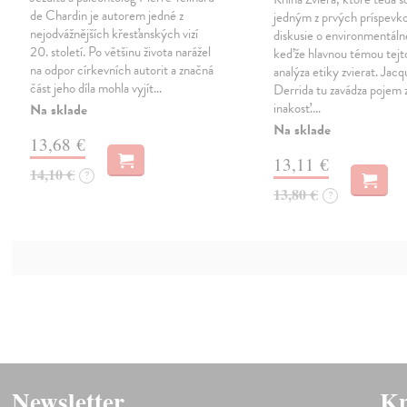
de Chardin je autorem jedné z
jedným z prvých príspevk
nejodvážnějších křesťanských vizí
diskusie o environmentálne
20. století. Po většinu života narážel
keďže hlavnou témou tejto
na odpor církevních autorit a značná
analýza etiky zvierat. Jacq
část jeho díla mohla vyjít…
Derrida tu zavádza pojem z
inakosť.…
Na sklade
Na sklade
13,68 €
13,11 €
14,10 €
?
13,80 €
?
Newsletter
Kn