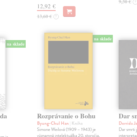
9,30 €
?
12,92 €
13,60 €
?
na sklade
na sklade
eda
Rozprávanie o Bohu
Dar s
Byung-Chul Han
| Kniha
Derrida J
Simone Weilová (1909 – 1943) je
Dar smrti j
významná intelektuálka 20. storočia.
interpret
om je