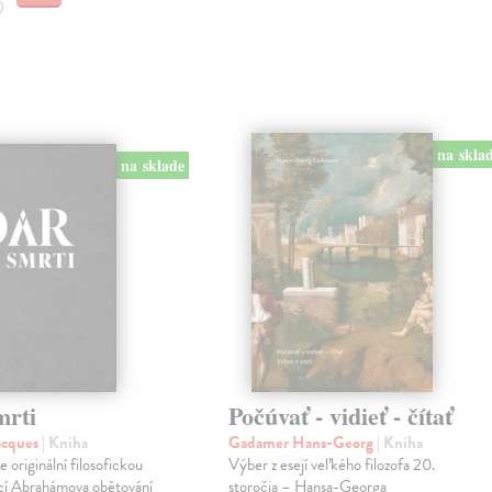
na skla
na sklade
mrti
Počúvať - vidieť - čítať
acques
| Kniha
Gadamer Hans-Georg
| Kniha
e originální filosofickou
Výber z esejí veľkého filozofa 20.
ací Abrahámova obětování
storočia – Hansa-Georga