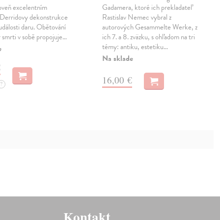
roveň excelentním
Gadamera, ktoré ich prekladateľ
 Derridovy dekonstrukce
Rastislav Nemec vybral z
události daru. Obětování
autorových Gesammelte Werke, z
r smrti v sobě propojuje…
ich 7. a 8. zväzku, s ohľadom na tri
témy: antiku, estetiku…
e
Na sklade
€
16,00 €
?
Kontakt