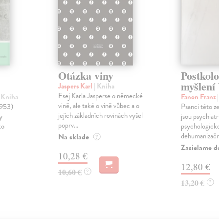
Otázka viny
Postkolo
myšlení 
Jaspers Karl
| Kniha
Esej Karla Jasperse o německé
| Kniha
Fanon Franz
vině, ale také o vině vůbec a o
1953)
Psanci této 
jejích základních rovinách vyšel
y
jsou psychiatr
poprv...
ko
psychologick
dehumanizačníc
Na sklade
?
Zasielame d
10,28 €
12,80 €
10,60 €
?
13,20 €
?