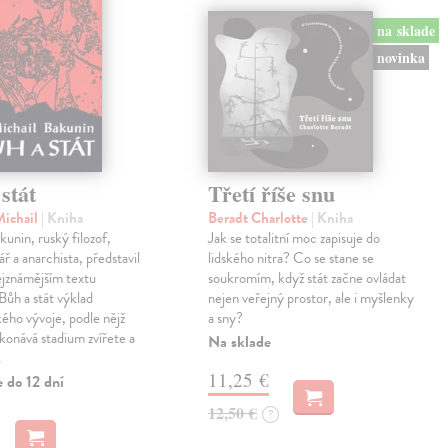
na sklade
novinka
stát
Třetí říše snu
Michail
| Kniha
Beradt Charlotte
| Kniha
kunin, ruský filozof,
Jak se totalitní moc zapisuje do
ř a anarchista, představil
lidského nitra? Co se stane se
ejznámějším textu
soukromím, když stát začne ovládat
ůh a stát výklad
nejen veřejný prostor, ale i myšlenky
ého vývoje, podle nějž
a sny?
konává stadium zvířete a
Na sklade
…
11,25 €
 do 12 dní
12,50 €
?