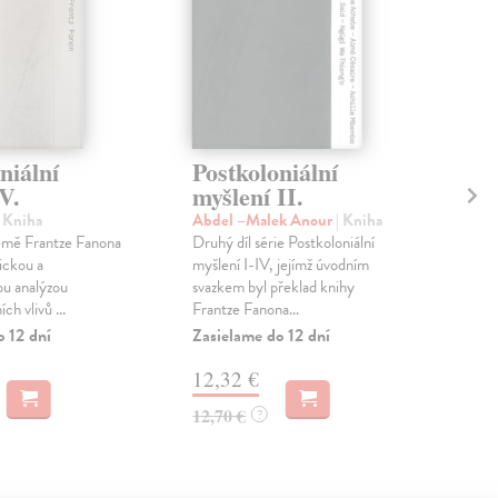
niální
Postkoloniální
Ko
V.
myšlení II.
my
| Kniha
Abdel –Malek Anour
| Kniha
Žem
země Frantze Fanona
Druhý díl série Postkoloniální
Knih
ickou a
myšlení I-IV, jejímž úvodním
poz
ou analýzou
svazkem byl překlad knihy
vliv
h vlivů ...
Frantze Fanona...
Böh
o 12 dní
Zasielame do 12 dní
Zas
12,32 €
11
12,70 €
11,
?