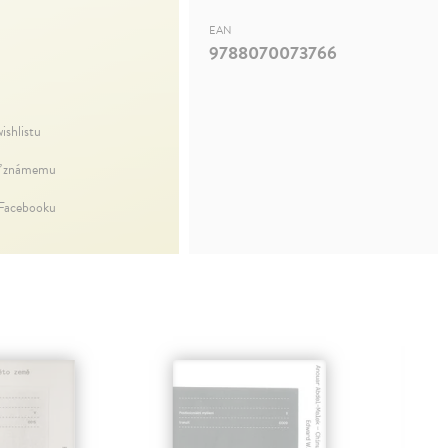
EAN
9788070073766
ishlistu
ť známemu
 Facebooku