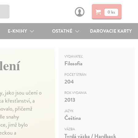
0 ks
E-KNIHY
OSTATNÉ
DAROVACIE KARTY
VYDAVATEĽ
lení
Filosofia
POČET STRÁN
204
, jako jsou učení o
ROK VYDANIA
2013
a křesťanství, a
ňovalo, přičemž
JAZYK
dle snahy
Čeština
ce, jimž bylo
VÄZBA
eckou a
Tvrdá väzba / Hardback