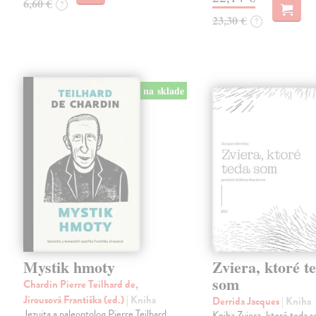
6,60 €
?
23,30 €
?
na sklade
Mystik hmoty
Zviera, ktoré t
som
Chardin Pierre Teilhard de,
Jirousová Františka (ed.)
| Kniha
Derrida Jacques
| Kniha
Jezuita a paleontolog Pierre Teilhard
Kniha Zviera, ktoré teda s