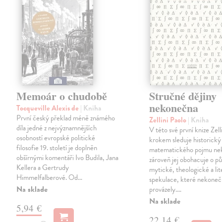
Memoár o chudobě
Stručné dějiny
nekonečna
Tocqueville Alexis de
| Kniha
První český překlad méně známého
Zellini Paolo
| Kniha
díla jedné z nejvýznamnějších
V této své první knize Zell
osobností evropské politické
krokem sleduje historický
filosofie 19. století je doplněn
matematického pojmu ne
obšírnými komentáři Ivo Budila, Jana
zároveň jej obohacuje o p
Kellera a Gertrudy
mytické, theologické a lit
Himmelfalberové. Od…
spekulace, které nekoneč
Na sklade
provázely.…
Na sklade
5,94 €
22,14 €