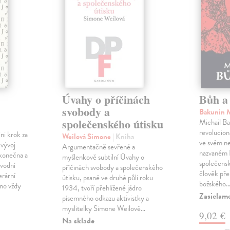
Úvahy o příčinách
Bůh a 
svobody a
Bakunin 
společenského útisku
Michail Ba
revolucioná
ini krok za
Weilová Simone
| Kniha
ve svém n
 vývoj
Argumentačně sevřené a
nazvaném B
konečna a
myšlenkově subtilní Úvahy o
společensk
ůvodní
příčinách svobody a společenského
člověk pře
erární
útisku, psané ve druhé půli roku
božského
no vždy
1934, tvoří přehlížené jádro
Zasielame
písemného odkazu aktivistky a
myslitelky Simone Weilové…
9,02 €
Na sklade