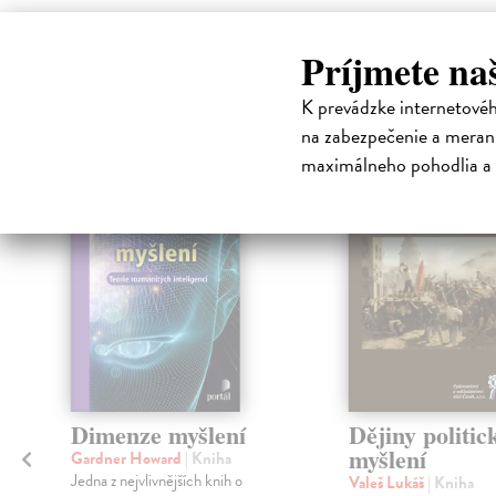
Príjmete na
High-contrast mode
Čit
K prevádzke internetové
na zabezpečenie a merani
maximálneho pohodlia a 
na sklade
Dimenze myšlení
Dějiny politic
myšlení
Gardner Howard
| Kniha
Jedna z nejvlivnějších knih o
Valeš Lukáš
| Kniha