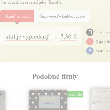
francouzskou recepcí jeho filosofie.
Kúpiť
na webe
Rezervovať v kníhkupectve
Pridať do w
titul je vypredaný
7,30 €
Odporuči
Zdielať na
Podobné tituly
na sklade