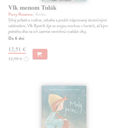
Vlk menom Tulák
Parry Rosanne
| Kniha
Silný príbeh o rodine, odvahe a prežití inšpirovaný skutočnými
udalosťami. Vlk Bystrík žije so svojou svorkou v horách, až kým
jedného dňa na ich územie nevtrhnú rivalské vlky.
Do 6 dní
12,51 €
12,90 €
?