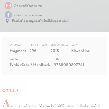
Odporučiť známemu
Zdielať na Facebooku
Pozrieť dostupnosť v kníhkupectvách
VYDAVATEĽ
POČET STRÁN
ROK VYDANIA
JAZYK
Fragment
296
2013
Slovenčina
VÄZBA
EAN
Tvrdá väzba / Hardback
9788080897741
O TITULE
A
zda len zázrak môže zachrániť ľudstvo. Hlboko vnútri