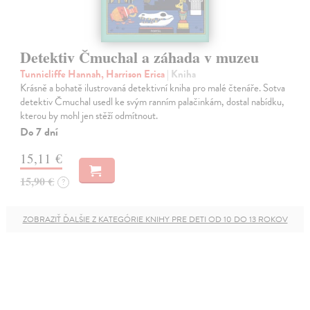
Detektiv Čmuchal a záhada v muzeu
Tunnicliffe Hannah, Harrison Erica
| Kniha
Krásně a bohatě ilustrovaná detektivní kniha pro malé čtenáře. Sotva
detektiv Čmuchal usedl ke svým ranním palačinkám, dostal nabídku,
kterou by mohl jen stěží odmítnout.
Do 7 dní
15,11 €
15,90 €
?
ZOBRAZIŤ ĎALŠIE Z KATEGÓRIE KNIHY PRE DETI OD 10 DO 13 ROKOV