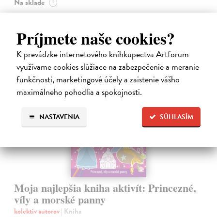
Na sklade
?
14,20 €
Príjmete naše cookies?
14,95 €
?
K prevádzke internetového kníhkupectva Artforum
využívame cookies slúžiace na zabezpečenie a meranie
funkčnosti, marketingové účely a zaistenie vášho
maximálneho pohodlia a spokojnosti.
NASTAVENIA
SÚHLASÍM
Moja najlepšia kniha aktivít: Princezné,
víly a morské panny
kolektív autorov
| Kniha