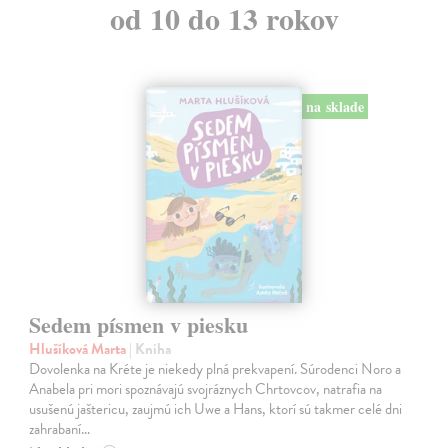
od 10 do 13 rokov
na sklade
Sedem písmen v piesku
Hlušíková Marta
| Kniha
Dovolenka na Kréte je niekedy plná prekvapení. Súrodenci Noro a
Anabela pri mori spoznávajú svojráznych Chrtovcov, natrafia na
usušenú jaštericu, zaujmú ich Uwe a Hans, ktorí sú takmer celé dni
zahrabaní…