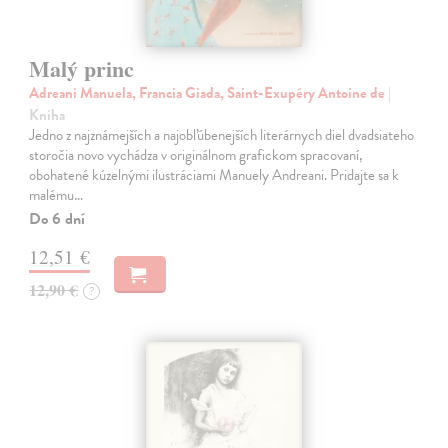
Malý princ
Adreani Manuela, Francia Giada, Saint-Exupéry Antoine de
|
Kniha
Jedno z najznámejších a najobľúbenejších literárnych diel dvadsiateho
storočia novo vychádza v originálnom grafickom spracovaní,
obohatené kúzelnými ilustráciami Manuely Andreani. Pridajte sa k
malému…
Do 6 dní
12,51 €
12,90 €
?