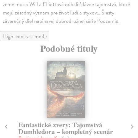
zeme musia Will a Elliottová odhaliť dávne tajomstvá, ktoré
majú zásadný význam pre život ľudí a styxov… Šiesty
záverečný diel napínavej dobrodružnej série Podzemie.
High-contrast mode
Podobné tituly
Fantastické zvery: Tajomstvá
Ta
Dumbledora – kompletný scenár
a