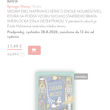
koča
Springer Nancy
| Kniha
SIEDMY DIEL NAPÍNAVEJ SÉRIE O ENOLE HOLMESOVEJ,
KTORÁ SA PODĽA VZORU SVOJHO STARŠIEHO BRATA
SHERLOCKA STALA DETEKTÍVKOU. V pätnástich rokoch je
Enola Holmesová nezávislou mladou ženou.
Predpredaj, vychádza 28.8.2026, zasielame do 12 dní od
vydania
13,49 €
14,99 €
?
novinka