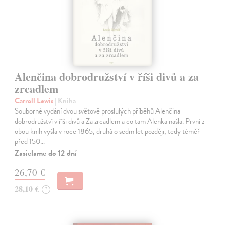
Alenčina dobrodružství v říši divů a za
zrcadlem
Carroll Lewis
| Kniha
Souborné vydání dvou světově proslulých příběhů Alenčina
dobrodružství v říši divů a Za zrcadlem a co tam Alenka našla. První z
obou knih vyšla v roce 1865, druhá o sedm let později, tedy téměř
před 150…
Zasielame do 12 dní
26,70 €
28,10 €
?