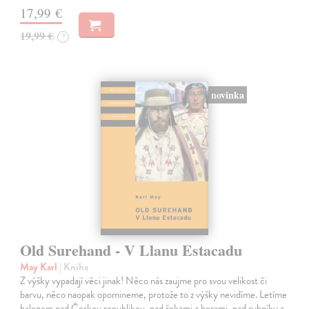
17,99 €
19,99 €
?
novinka
Old Surehand - V Llanu Estacadu
May Karl
| Kniha
Z výšky vypadají věci jinak! Něco nás zaujme pro svou velikost či
barvu, něco naopak opomineme, protože to z výšky nevidíme. Letíme
balonem nad Českou republikou, nad řekami a horami, nad rybníky a