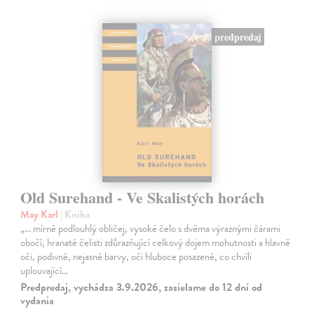
predpredaj
Old Surehand - Ve Skalistých horách
May Karl
| Kniha
„… mírně podlouhlý obličej, vysoké čelo s dvěma výraznými čárami
obočí, hranaté čelisti zdůrazňující celkový dojem mohutnosti a hlavně
oči, podivné, nejasné barvy, oči hluboce posazené, co chvíli
uplouvající…
Predpredaj, vychádza 3.9.2026, zasielame do 12 dní od
vydania