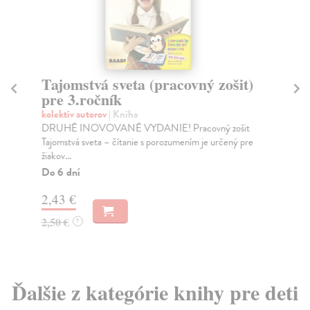
Tajomstvá sveta (pracovný zošit)
T
pre 3.ročník
Ma
Mys
kolektív autorov
| Kniha
rov
DRUHÉ INOVOVANÉ VYDANIE! Pracovný zošit
Tajomstvá sveta – čítanie s porozumením je určený pre
Do
žiakov...
10
Do 6 dní
10
2,43 €
2,50 €
?
Ďalšie z kategórie knihy pre deti