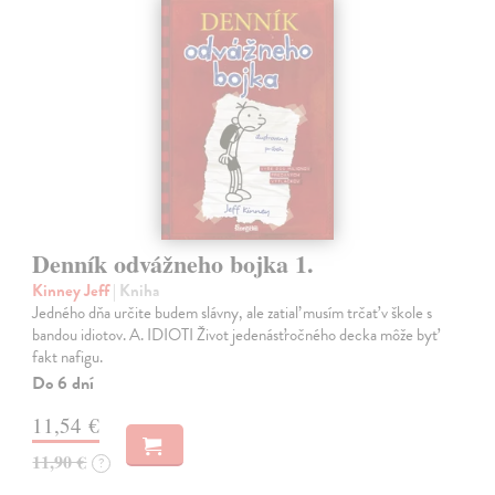
Denník odvážneho bojka 1.
Kinney Jeff
| Kniha
Jedného dňa určite budem slávny, ale zatiaľ musím trčať v škole s
bandou idiotov. A. IDIOTI Život jedenásťročného decka môže byť
fakt nafigu.
Do 6 dní
11,54 €
11,90 €
?