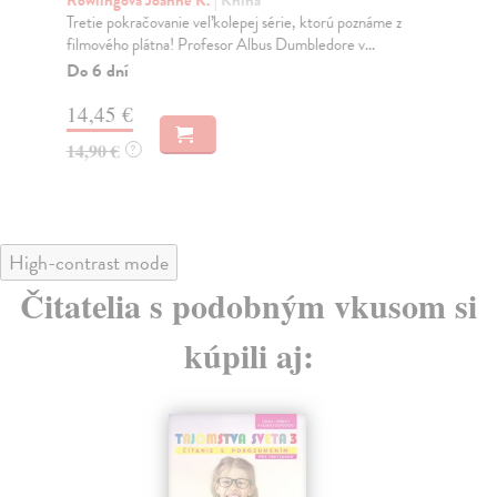
le
Rowlingová Joanne K.
| Kniha
Tretie pokračovanie veľkolepej série, ktorú poznáme z
Lap
filmového plátna! Profesor Albus Dumbledore v...
Vit
kaž
Do 6 dní
Na
14,45 €
14
14,90 €
?
14
High-contrast mode
Čitatelia s podobným vkusom si
kúpili aj: