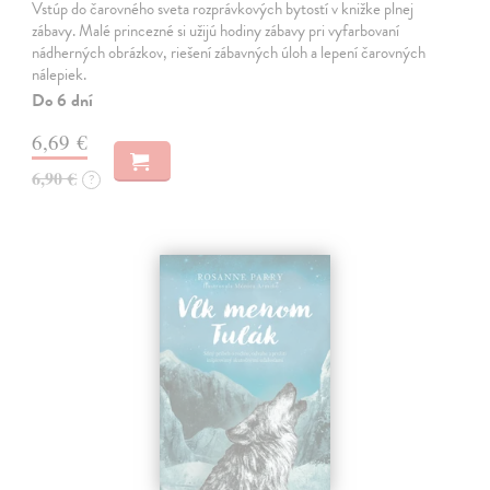
Vstúp do čarovného sveta rozprávkových bytostí v knižke plnej
zábavy. Malé princezné si užijú hodiny zábavy pri vyfarbovaní
nádherných obrázkov, riešení zábavných úloh a lepení čarovných
nálepiek.
Do 6 dní
6,69 €
6,90 €
?