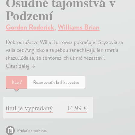
Osudné tajomstvá v
Podzemí
Gordon Roderick
,
Williams Brian
Dobrodružstvo Willa Burrowsa pokračuje! Styxovia sa
valia cez Anglicko a za sebou zanechávajú len smrť a
skazu. Zdá sa, že tentoraz ich už nič nezastaví.
Čítať ďalej
↓
Kúpiť
Rezervovať v kníhkupectve
titul je vypredaný
14,99 €
Pridať do wishlistu