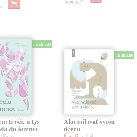
18,90 €
?
?
na sklade
na sklade
em ti oči, a tys
Ako milovať svoju
ela do temnot
dcéru
e
| Kniha
Blum Hila
| Kniha