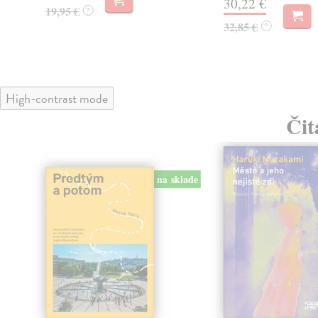
30,22 €
19,95 €
?
32,85 €
?
High-contrast mode
Čit
na sklade