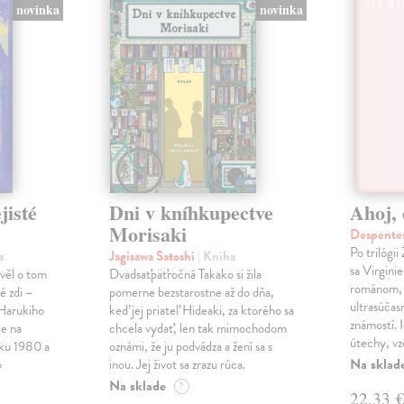
novinka
novinka
jisté
Dni v kníhkupectve
Ahoj, 
Morisaki
Despentes
Po trilógi
a
Jagisawa Satoshi
| Kniha
sa Virgini
ávěl o tom
Dvadsaťpäťročná Takako si žila
románom, 
é zdi –
pomerne bezstarostne až do dňa,
ultrasúča
Harukiho
keď jej priateľ Hideaki, za ktorého sa
známostí. 
e na
chcela vydať, len tak mimochodom
útechy, vzd
oku 1980 a
oznámi, že ju podvádza a žení sa s
Na sklad
o
inou. Jej život sa zrazu rúca.
Na sklade
?
22,33 