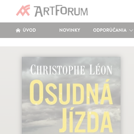
ÚVOD
NOVINKY
ODPORÚČANIA