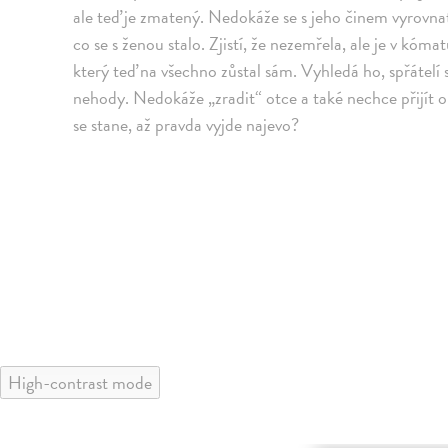
ale teď je zmatený. Nedokáže se s jeho činem vyrovnat
co se s ženou stalo. Zjistí, že nezemřela, ale je v kóm
který teď na všechno zůstal sám. Vyhledá ho, spřátelí 
nehody. Nedokáže „zradit“ otce a také nechce přijít o
se stane, až pravda vyjde najevo?
High-contrast mode