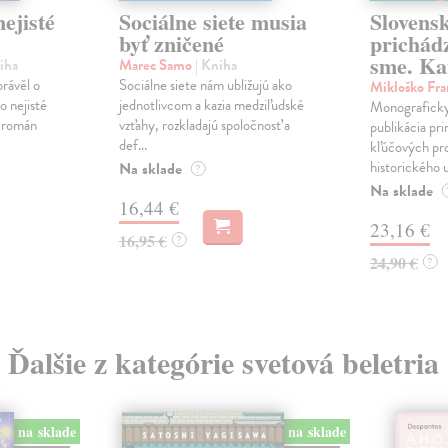
ejisté
Sociálne siete musia
Slovens
byť zničené
prichád
sme. Ka
iha
Marec Samo
| Kniha
právěl o
Sociálne siete nám ubližujú ako
Mikloško Fra
o nejisté
jednotlivcom a kazia medziľudské
Monograficky
ý román
vzťahy, rozkladajú spoločnosť a
publikácia pri
def...
kľúčových pr
historického u
Na sklade
?
Na sklade
16,44 €
23,16 €
16,95 €
?
24,90 €
?
Ďalšie z kategórie svetová beletria
na sklade
na sklade