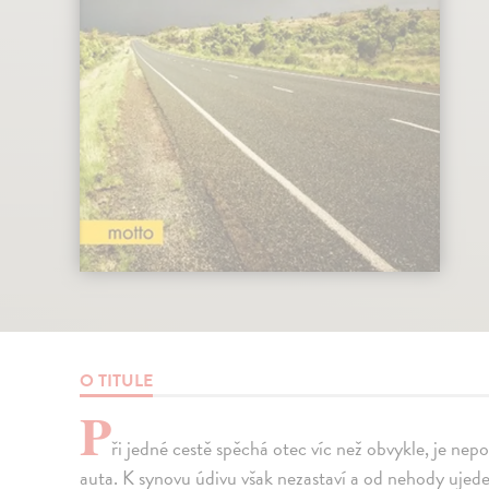
O TITULE
P
ři jedné cestě spěchá otec víc než obvykle, je nepo
auta. K synovu údivu však nezastaví a od nehody ujede