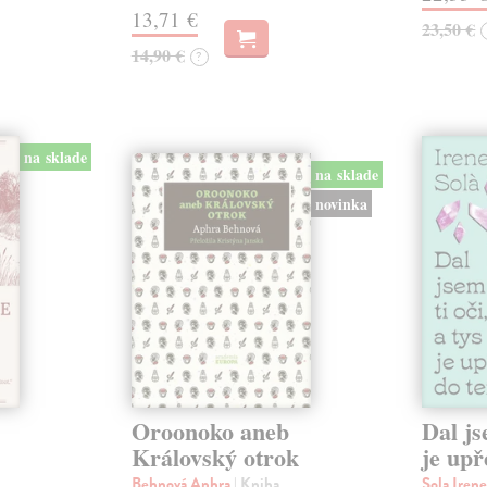
13,71 €
23,50 €
14,90 €
?
na sklade
na sklade
novinka
Oroonoko aneb
Dal js
Královský otrok
je upř
Behnová Aphra
| Kniha
Sola Iren