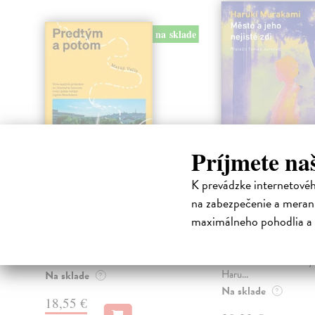
na sklade
Príjmete na
K prevádzke internetové
Predtým a potom
Město a jeho n
zdi
na zabezpečenie a merani
Vallo Matúš
| Kniha
Predtým tu bola vízia skupiny
Murakami Haruki
| Kn
maximálneho pohodlia a 
nadšencov, ktorí chceli premeniť
Ty jsi to byla, kdo mi vy
hlavné mesto Slovenska na
tom městě. Město a jeh
modernú eur...
zdi – dlouho očekávan
Haru...
Na sklade
?
Na sklade
?
18,55 €