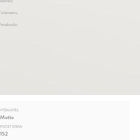
ishlistu
ť známemu
 Facebooku
VYDAVATEĽ
Motto
POČET STRÁN
152