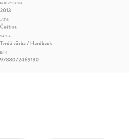
ROK VYDANIA
2013
JAZYK
Čeština
VÄZBA
Tvrdá väzba / Hardback
EAN
9788072469130