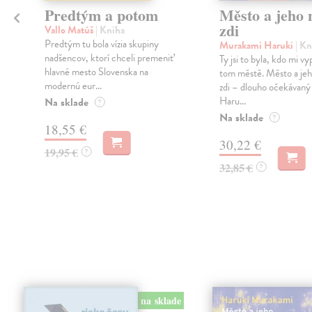
Predtým a potom
Město a jeho n
zdi
Vallo Matúš
| Kniha
Predtým tu bola vízia skupiny
Murakami Haruki
| Kn
nadšencov, ktorí chceli premeniť
Ty jsi to byla, kdo mi vy
hlavné mesto Slovenska na
tom městě. Město a jeh
modernú eur...
zdi – dlouho očekávan
Haru...
Na sklade
?
Na sklade
?
18,55 €
30,22 €
19,95 €
?
32,85 €
?
na sklade