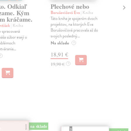
ko. Odkiaľ
Plechové nebo
Po
zame. Kým
Borušovičová Eva
| Kniha
Kun
m kráčame.
Táto kniha je spojením dvoch
Poma
projektov, na ktorých Eva
čty
ntišek
| Kniha
Borušovičová pracovala až do
naps
 spracovaná
svojich posledný...
česk
náša súbor esejí o
Na sklade
Na 
oblémoch
?
tvárania...
18,91 €
14
?
19,90 €
15,
?
na sklade