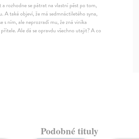
 a rozhodne se pátrat na vlastní pěst po tom,
atu. A také objeví, že má sedmnáctiletého syna,
se s ním, ale neprozradí mu, že zná viníka
 přítele. Ale dá se opravdu všechno utajit? A co
Podobné tituly