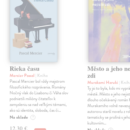
Rieka času
Město a jeho ne
zdi
Mercier Pascal
| Kniha
Pascal Mercier bol vždy majstrom
Murakami Haruki
| Knih
filozofického rozprávania. Romány
Ty jsi to byla, kdo mi vypr
Nočný vlak do Lisabonu či Váha slov
městě. Město a jeho nejist
podnietili milióny čitateľov k
dlouho očekávaný román 
zamysleniu sa nad veľkými témami,
Murakamiho volně navazuj
ako sú identita, sloboda, čas či…
autorovu starší novelu z r
Na sklade
tematicky se prolíná s jeh
?
kultovním…
12,30 €