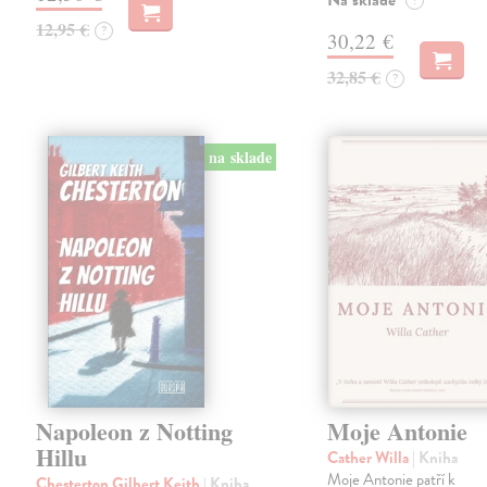
Na sklade
?
12,95 €
?
30,22 €
32,85 €
?
na sklade
Napoleon z Notting
Moje Antonie
Hillu
Cather Willa
| Kniha
Moje Antonie patří k
Chesterton Gilbert Keith
| Kniha