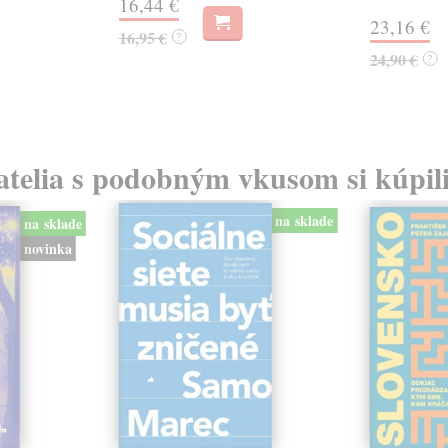
16,44 €
23,16 €
16,95 €
?
24,90 €
?
atelia s podobným vkusom si kúpili
na sklade
na sklade
novinka