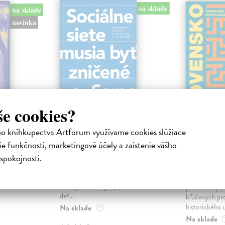
na sklade
na sklade
novinka
še cookies?
ho kníhkupectva Artforum využívame cookies slúžiace
ejisté
Sociálne siete musia
Slovens
byť zničené
prichád
e funkčnosti, marketingové účely a zaistenie vášho
sme. Ka
iha
Marec Samo
| Kniha
spokojnosti.
právěl o
Sociálne siete nám ubližujú ako
Mikloško Fra
o nejisté
jednotlivcom a kazia medziľudské
Monograficky
ý román
vzťahy, rozkladajú spoločnosť a
publikácia pri
def...
kľúčových pr
historického u
Na sklade
?
Na sklade