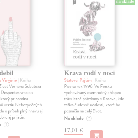
na sklade
debil
Krava rodí v noci
 Virginie
| Kniha
Statovci Pajtim
| Kniha
i Život Vernona Subutexa
Píše sa rok 1996. Vo Fínsku
e Despentes vracia s
vychovávaný osemročný chlapec
ktorý pripomína
trávi letné prázdniny v Kosove, kde
snú verziu Nebezpečných
zažíva čudesné udalosti, ktoré ho
Ide o príbeh plný hnevu aj
poznačia na celý život.
oru aj prijatia.
Na sklade
?
e
?
17,01 €
€