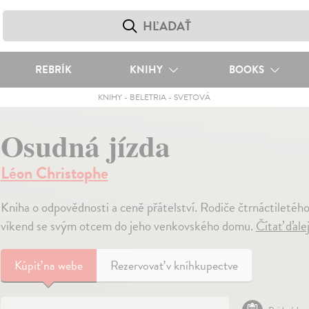
REBRÍK
KNIHY
BOOKS
KNIHY
-
BELETRIA
-
SVETOVÁ
Osudná jízda
Léon Christophe
Kniha o odpovědnosti a ceně přátelství. Rodiče čtrnáctiletého
víkend se svým otcem do jeho venkovského domu.
Čítať ďale
Kúpiť
na webe
Rezervovať v kníhkupectve