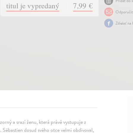
Pridať do w
titul je vypredaný
7,99 €
Odporuči
Zdielať na
zorný a srazí ženu, která právě vystupuje z
. Sébastien dosud svého otce velmi obdivoval,