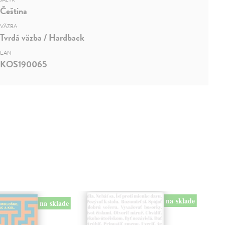
Čeština
VÄZBA
Tvrdá väzba / Hardback
EAN
KOS190065
na sklade
na sklade