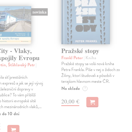
novinka
ty - Vlaky,
Pražské stopy
spojily Evropu
Frankl Peter
| Kniha
Pražské stopy sa volá nová kniha
tin, Šťáhlavský Petr
|
Petra Frankla. Píše v nej o židoch zo
Žiliny, ktorí študovali a pôsobili v
ila síť prestižních
terajšom hlavnom meste ČR.
expresů a jak se její vývoj
Na sklade
 železniční dopravy v
?
blice? To vám přiblíží
20,00 €
 historii evropské sítě
ch mezinárodních vlaků,…
e do 10 dní
€