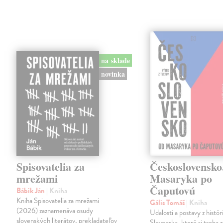
na sklade
novinka
Spisovatelia za
Československo
mrežami
Masaryka po
Čaputovú
Bábik Ján
| Kniha
Kniha Spisovatelia za mrežami
Gális Tomáš
| Kniha
(2026) zaznamenáva osudy
Udalosti a postavy z histó
slovenských literátov, prekladateľov
Slovenska, ktoré si treba 