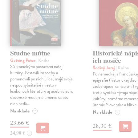
Studne mútne
Historické nápi
ich nosiče
Getting Peter
| Kniha
Sú ikonickými postavami našej
Šedivý Juraj
| Kniha
kultúry. Postavili im sochy a
Po nemeckej a francúzske
pomenovali po nich ulice, majú svoje
epigrafie (historickej disci
nespochybniteľné miesto v
zaoberajúcej sa nápismi) 
lexikónoch literatúry aj učebniciach,
tretia syntéza vývoja nápis
slovenské moderné umenie sa bez
kultúry, primárne zamera
nich nedá…
územie Slovenska a blízke 
Na sklade
?
Na sklade
?
23,66 €
28,30 €
24,90 €
?