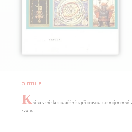
O TITULE
K
niha vznikla souběžně s přípravou stejnojmenn
zvonu.