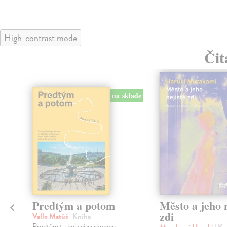
High-contrast mode
Čit
na sklade
Predtým a potom
Město a jeho n
zdi
Vallo Matúš
| Kniha
Predtým tu bola vízia skupiny