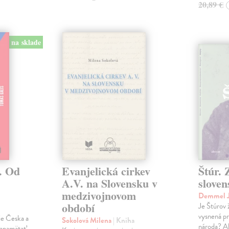
20,89 €
na sklade
. Od
Evanjelická cirkev
Štúr. 
A.V. na Slovensku v
slove
medzivojnovom
Demmel J
období
Je Štúrov 
vysnená pr
rie Česka a
Sokolová Milena
| Kniha
národa? Ak
zapamätať.