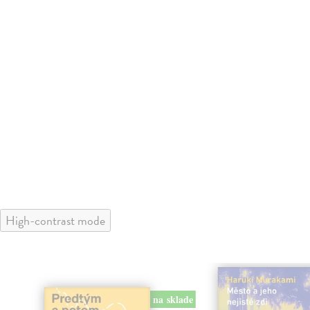
High-contrast mode
na sklade