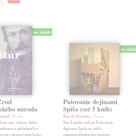
?
na sklade
na skla
Zrod
Putovanie dejinami
nského národa
Spiša (set 5 kníh)
ózsef
| Kniha
Števík Miroslav
| Kniha
život viac mýtus, alebo
Set 5 dielov edície Putovanie
edstava o zakladateľovi
dejinami Spiša sa radí k
o to v skutočnosti bolo s
najpozoruhodnejším textom