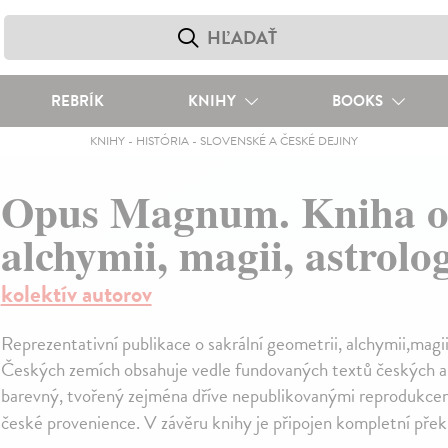
REBRÍK
KNIHY
BOOKS
KNIHY
-
HISTÓRIA
-
SLOVENSKÉ A ČESKÉ DEJINY
Opus Magnum. Kniha o s
alchymii, magii, astrolog
kolektív autorov
Reprezentativní publikace o sakrální geometrii, alchymii,magii
Českých zemích obsahuje vedle fundovaných textů českých au
barevný, tvořený zejména dříve nepublikovanými reprodukcem
české provenience. V závěru knihy je připojen kompletní překl