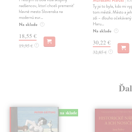
Murakami Haruki
| Kn
nadšencov, ktorí chceli premeniť
Ty jsi to byla, kdo mi vy
hlavné mesto Slovenska na
tom městě. Město a jeh
modernú eur...
zdi – dlouho očekávan
Haru...
Na sklade
?
Na sklade
?
18,55 €
30,22 €
19,95 €
?
32,85 €
?
Ďal
na sklade