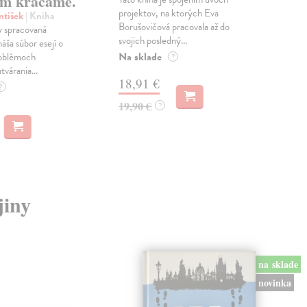
m kráčame.
projektov, na ktorých Eva
čty
ntišek
| Kniha
Borušovičová pracovala až do
naps
 spracovaná
svojich posledný...
česk
náša súbor esejí o
Na sklade
Na 
oblémoch
?
tvárania...
18,91 €
14
?
19,90 €
15,
?
jiny
na sklade
novinka