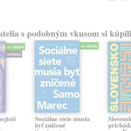
atelia s podobným vkusom si kúpili
na sklade
na sklade
novinka
ejisté
Sociálne siete musia
Slovens
byť zničené
prichád