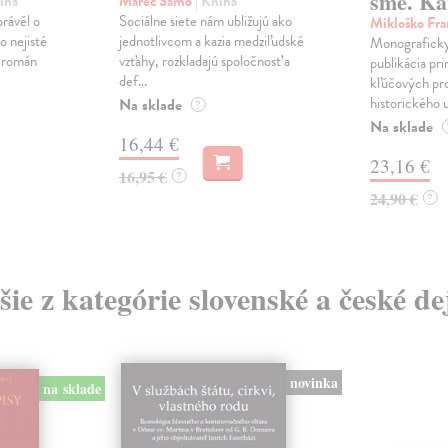
sme. Ka
iha
Marec Samo
| Kniha
právěl o
Sociálne siete nám ubližujú ako
Mikloško Fra
o nejisté
jednotlivcom a kazia medziľudské
Monograficky
ý román
vzťahy, rozkladajú spoločnosť a
publikácia pri
def...
kľúčových pr
historického u
Na sklade
?
Na sklade
16,44 €
23,16 €
16,95 €
?
24,90 €
?
šie z kategórie slovenské a české de
novinka
na sklade