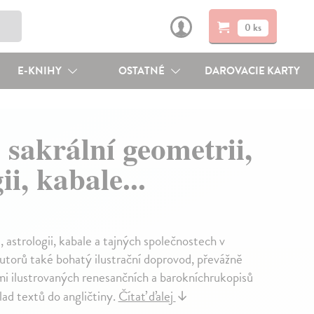
0 ks
E-KNIHY
OSTATNÉ
DAROVACIE KARTY
akrální geometrii,
ii, kabale...
, astrologii, kabale a tajných společnostech v
torů také bohatý ilustrační doprovod, převážně
i ilustrovaných renesančních a barokníchrukopisů
ad textů do angličtiny.
Čítať ďalej
↓