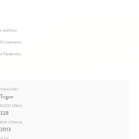
o wishlistu
iť známemu
na Facebooku
VYDAVATEĽ
Trigon
POČET STRÁN
328
ROK VYDANIA
2013
JAZYK