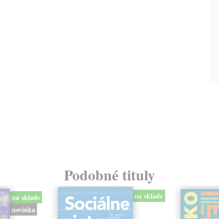
Podobné tituly
na sklade
na sklade
novinka