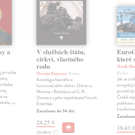
sy a
V službách štátu,
EuroCi
cirkvi, vlastného
které 
rodu
Harák Mar
j príručke
Kniha
Orviská Katarína
| Kniha
plíny
Jak se zrod
Ikonológia hlavného a
vychádza
evropských 
korunovačného oltára v Dóme sv.
ovej
promítl do
Martina v Bratislave od G. R.
ná na
České repu
Donnera a jeho objednávateľ Imrich
okolie, s…
publikace o
Esterházi.
komfortní
Zasielame do 14 dní
Zasielam
24,25 €
19,43 
25,00 €
?