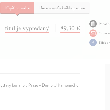
Kúpiť
na webe
Rezervovať v kníhkupectve
Pridať d
titul je vypredaný
89,30 €
Odporuč
Zdielať 
é výstavy konané v Praze v Domě U Kamenného