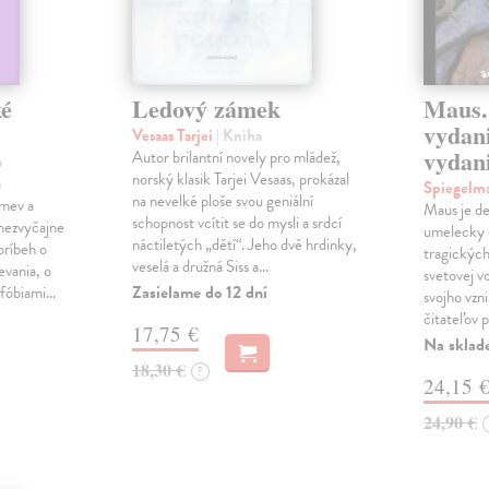
ké
Ledový zámek
Maus.
vydani
Vesaas Tarjei
| Kniha
vydan
Autor brilantní novely pro mládež,
a
norský klasik Tarjei Vesaas, prokázal
a
Spiegelm
na nevelké ploše svou geniální
mev a
Maus je de
schopnost vcítit se do mysli a srdcí
 nezvyčajne
umelecky 
náctiletých „dětí“. Jeho dvě hrdinky,
 príbeh o
tragických
veselá a družná Siss a…
evania, o
svetovej v
Zasielame do 12 dní
fóbiami...
svojho vzni
čitateľov 
17,75 €
Na sklad
18,30 €
?
24,15 
24,90 €