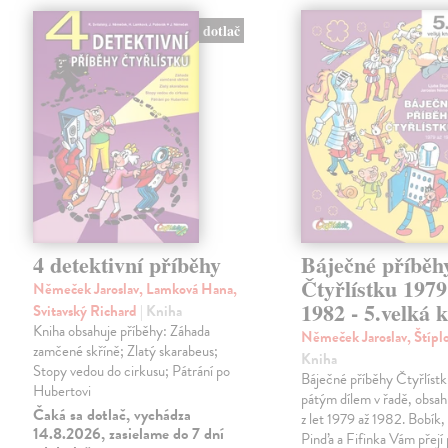
dotlač
4 detektivní příběhy
Báječné příběh
Čtyřlístku 1979
Němeček Jaroslav, Lamková Hana,
1982 - 5.velká 
Svitavský Richard
| Kniha
Kniha obsahuje příběhy: Záhada
Němeček Jaroslav, Štípl
zamčené skříně; Zlatý skarabeus;
Kniha
Stopy vedou do cirkusu; Pátrání po
Báječné příběhy Čtyřlístk
Hubertovi
pátým dílem v řadě, obsah
Čaká sa dotlač, vychádza
z let 1979 až 1982. Bobík,
14.8.2026, zasielame do 7 dní
Pinďa a Fifinka Vám přejí 