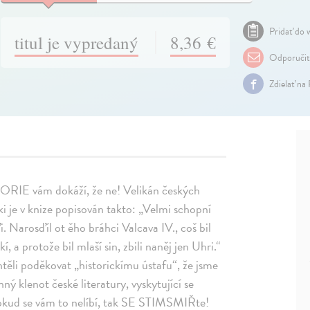
Pridať do w
titul je vypredaný
8,36 €
Odporuči
Zdielať na
RIE vám dokáží, že ne! Velikán českých
 je v knize popisován takto: „Velmi schopní
. Narosďíl ot ěho bráhci Valcava IV., coš bil
 a protože bil mlaší sin, zbili naněj jen Uhri.“
ěli poděkovat „historickímu ústafu“, že jsme
ý klenot české literatury, vyskytující se
pokud se vám to nelíbí, tak SE STIMSMIŘte!