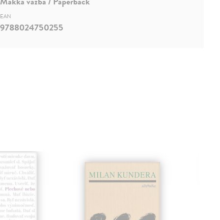
Mäkká väzba / Paperback
EAN
9788024750255