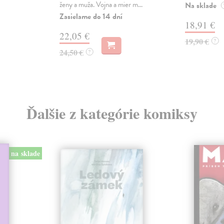
ženy a muža. Vojna a mier m...
Na sklade
Zasielame do 14 dní
18,91 €
22,05 €
19,90 €
?
24,50 €
?
Ďalšie z kategórie komiksy
na sklade