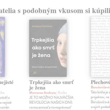
atelia s podobným vkusom si kúpili
ejisté
Trpkejšia ako smrť
Plechov
je žena
Borušovičová
Táto kniha je
iha
Marneros Andreas
| Kniha
projektov, na
právěl o
JE TO MOŽNO NAJVÄČŠIA
Borušovičová 
o nejisté
REVOLÚCIA NAŠICH DNÍ:
svojich posled
ý román
rovnocennosť a rovnoprávnosť