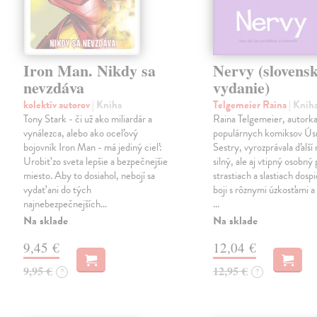
Iron Man. Nikdy sa
Nervy (slovens
nevzdáva
vydanie)
kolektív autorov
| Kniha
Telgemeier Raina
| Knih
Tony Stark - či už ako miliardár a
Raina Telgemeier, autork
vynálezca, alebo ako oceľový
populárnych komiksov Ús
bojovník Iron Man - má jediný cieľ:
Sestry, vyrozprávala ďalší
Urobiť zo sveta lepšie a bezpečnejšie
silný, ale aj vtipný osobný
miesto. Aby to dosiahol, nebojí sa
strastiach a slastiach dospi
vydať ani do tých
boji s rôznymi úzkosťami a 
najnebezpečnejších…
…
Na sklade
Na sklade
9,45 €
12,04 €
9,95 €
12,95 €
?
?