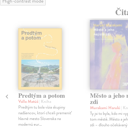
High-contrast mode
Čit
Predtým a potom
Město a jeho n
zdi
Vallo Matúš
| Kniha
Predtým tu bola vízia skupiny
Murakami Haruki
| Kn
nadšencov, ktorí chceli premeniť
Ty jsi to byla, kdo mi vy
hlavné mesto Slovenska na
tom městě. Město a jeh
modernú eur...
zdi – dlouho očekávan