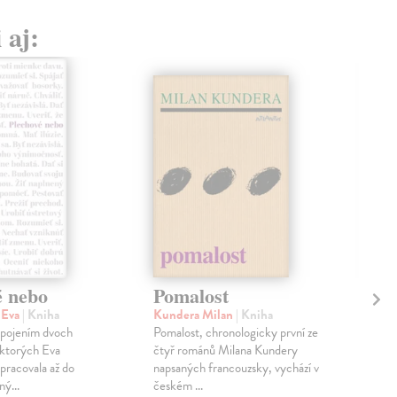
 aj:
é nebo
Pomalost
Sl
pr
 Eva
| Kniha
Kundera Milan
| Kniha
sm
 spojením dvoch
Pomalost, chronologicky první ze
 ktorých Eva
čtyř románů Milana Kundery
Mik
pracovala až do
napsaných francouzsky, vychází v
Mon
ný...
českém ...
publ