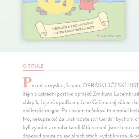
O TITULE
P
okud si myslíte, že ano, OPRÁSKI SČESKÍ HISTO
dějin a ústřední postava oprásků Zmikund Lucembruski
chlapík, žeje aš s poďivem, žeho Češi nemaj vůbec ráďi
oběktivňě magor. Po slavním taťinkovi to nemňel lechkí,
No, nekupte to! Za „nakradatelství Garda“ bychom cht
byli vybráni z mnoha kandidátů a mohli jsme tento cenn
doposud pouze na sociálních sítích, vydat knižně. A 