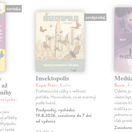
novinka
predpredaj
y
Insektopolis
Medú
 až
Kuper Peter
| Kniha
Boum
| K
knihy
Prehistorické vážky o velikosti
Odette je
jestřába. Hovniválové, co se orientují
vlastní byt
ová Ljuba
|
podle hvězd.
místním kn
králíčka a 
Predpredaj, vychádza
u jsou
jednomu z
19.8.2026, zasielame do 7 dní
ují příběhy
však proná
od vydania
 Myšpulín,
Zasielame
při četbě