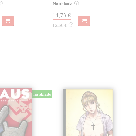
Na sklade
kľú
?
?
hist
14,73 €
Na 
15,50 €
?
23
24,
na sklade