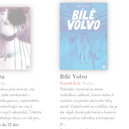
za
Bílé Volvo
niha
Svetoft Erik
| Kniha
 něco přes dvacet, má
Nehoda v továrně se stane
, stálé zaměstnání v
rozbuškou událostí, které vedou k
ihkupectví, roztomilého
útokům na přední obchodní lídry
rozhořívající se city k
země. Vyšetřování se rozbíhá, vše je
e svých zákazníků. Odette
ale nějak divně pokřivené a hranice
sleduje něco, co vidí jen…
mezi pouhou náhodou a konspirací
je…
 do 12 dní