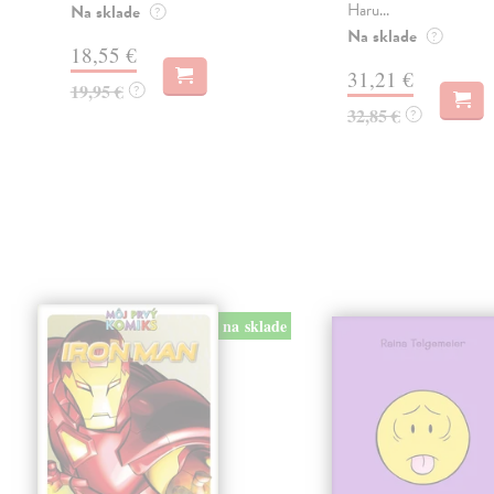
Haru...
Na sklade
?
Na sklade
?
18,55 €
31,21 €
19,95 €
?
32,85 €
?
na sklade