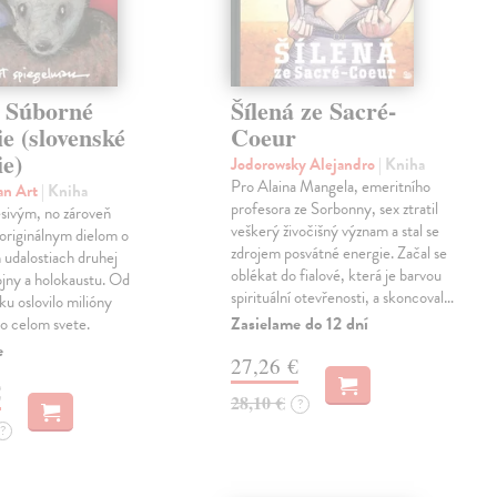
 Súborné
Šílená ze Sacré-
e (slovenské
Coeur
ie)
Jodorowsky Alejandro
| Kniha
Pro Alaina Mangela, emeritního
an Art
| Kniha
profesora ze Sorbonny, sex ztratil
sivým, no zároveň
veškerý živočišný význam a stal se
originálnym dielom o
zdrojem posvátné energie. Začal se
 udalostiach druhej
oblékat do fialové, která je barvou
ojny a holokaustu. Od
spirituální otevřenosti, a skoncoval…
ku oslovilo milióny
Zasielame do 12 dní
po celom svete.
e
27,26 €
€
28,10 €
?
?