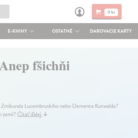
0 ks
E-KNIHY
OSTATNÉ
DAROVACIE KARTY
 Anep fšichňi
ho, Zmikunda Lucembruskiho nebo Dementa Kutwalda?
ch zemí?
Čítať ďalej
↓