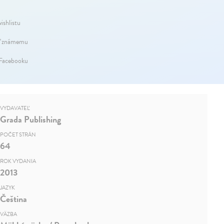
ishlistu
ť známemu
 Facebooku
VYDAVATEĽ
Grada Publishing
POČET STRÁN
64
ROK VYDANIA
2013
JAZYK
Čeština
VÄZBA