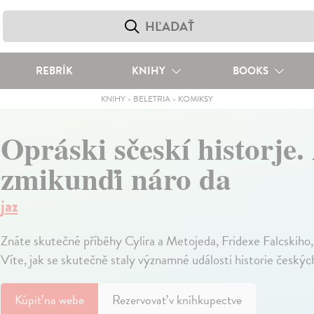
REBRÍK
KNIHY
BOOKS
KNIHY
-
BELETRIA
-
KOMIKSY
Opráski sčeskí historje.
zmikunďi náro da
jaz
Znáte skutečné příběhy Cylira a Metojeda, Fridexe Falcski
Víte, jak se skutečně staly významné události historie český
Kúpiť
na webe
Rezervovať v kníhkupectve