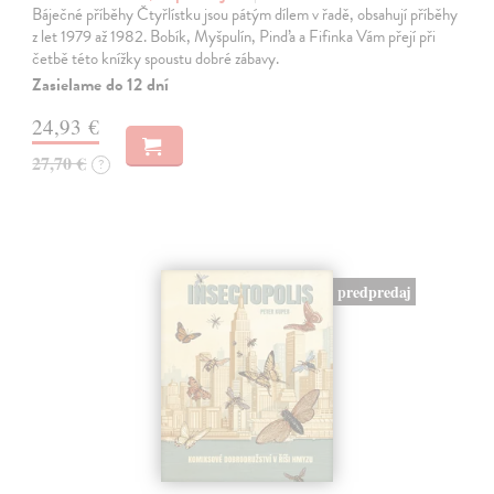
Báječné příběhy Čtyřlístku jsou pátým dílem v řadě, obsahují příběhy
z let 1979 až 1982. Bobík, Myšpulín, Pinďa a Fifinka Vám přejí při
četbě této knížky spoustu dobré zábavy.
Zasielame do 12 dní
24,93 €
27,70 €
?
predpredaj