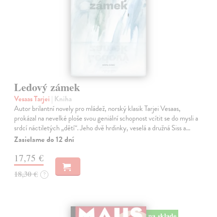
Ledový zámek
Vesaas Tarjei
| Kniha
Autor brilantní novely pro mládež, norský klasik Tarjei Vesaas,
prokázal na nevelké ploše svou geniální schopnost vcítit se do mysli a
srdcí náctiletých „dětí“. Jeho dvě hrdinky, veselá a družná Siss a…
Zasielame do 12 dní
17,75 €
18,30 €
?
na sklade