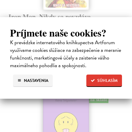
Iron Man. Nikdy sa nevzdáva
kolektív autorov
| Kniha
Príjmete naše cookies?
Tony Stark - či už ako miliardár a vynálezca, alebo ako oceľový
bojovník Iron Man - má jediný cieľ: Urobiť zo sveta lepšie a
bezpečnejšie miesto. Aby to dosiahol, nebojí sa vydať ani do tých
K prevádzke internetového kníhkupectva Artforum
najnebezpečnejších…
využívame cookies slúžiace na zabezpečenie a meranie
Na sklade
funkčnosti, marketingové účely a zaistenie vášho
maximálneho pohodlia a spokojnosti.
9,45 €
9,95 €
?
NASTAVENIA
SÚHLASÍM
na sklade