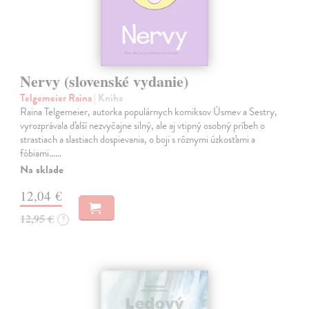
Nervy (slovenské vydanie)
Telgemeier Raina
| Kniha
Raina Telgemeier, autorka populárnych komiksov Úsmev a Sestry,
vyrozprávala ďalší nezvyčajne silný, ale aj vtipný osobný príbeh o
strastiach a slastiach dospievania, o boji s rôznymi úzkosťami a
fóbiami...…
Na sklade
12,04 €
12,95 €
?