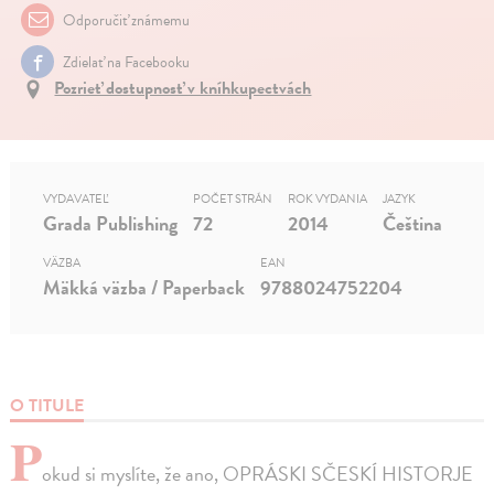
Odporučiť známemu
Zdielať na Facebooku
Pozrieť dostupnosť v kníhkupectvách
VYDAVATEĽ
POČET STRÁN
ROK VYDANIA
JAZYK
Grada Publishing
72
2014
Čeština
VÄZBA
EAN
Mäkká väzba / Paperback
9788024752204
O TITULE
P
okud si myslíte, že ano, OPRÁSKI SČESKÍ HISTORJE