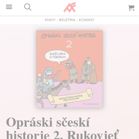
KNIHY
-
BELETRIA
-
KOMIKSY
Opráski sčeskí
historje 2. Rukovjeť