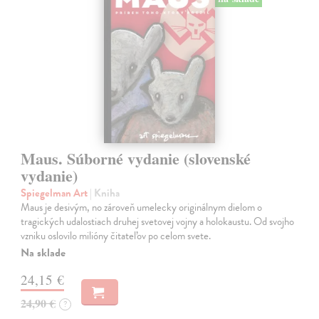
Maus. Súborné vydanie (slovenské
vydanie)
Spiegelman Art
| Kniha
Maus je desivým, no zároveň umelecky originálnym dielom o
tragických udalostiach druhej svetovej vojny a holokaustu. Od svojho
vzniku oslovilo milióny čitateľov po celom svete.
Na sklade
24,15 €
24,90 €
?