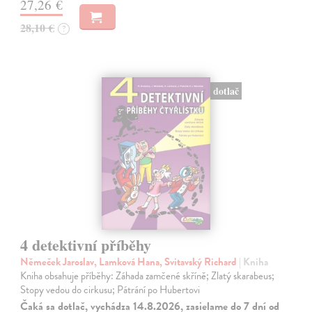
27,26 €
28,10 €
?
dotlač
4 detektivní příběhy
Němeček Jaroslav, Lamková Hana, Svitavský Richard
| Kniha
Kniha obsahuje příběhy: Záhada zamčené skříně; Zlatý skarabeus;
Stopy vedou do cirkusu; Pátrání po Hubertovi
Čaká sa dotlač, vychádza 14.8.2026, zasielame do 7 dní od