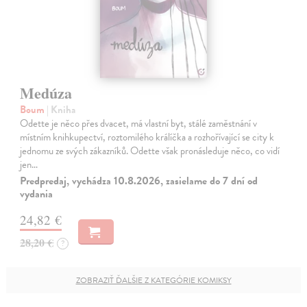
Medúza
Boum
| Kniha
Odette je něco přes dvacet, má vlastní byt, stálé zaměstnání v
místním knihkupectví, roztomilého králíčka a rozhořívající se city k
jednomu ze svých zákazníků. Odette však pronásleduje něco, co vidí
jen…
Predpredaj, vychádza 10.8.2026, zasielame do 7 dní od
vydania
24,82 €
28,20 €
?
ZOBRAZIŤ ĎALŠIE Z KATEGÓRIE KOMIKSY