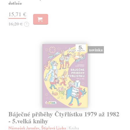
dotlače
15,71 €
16,20 €
?
novinka
Báječné příběhy Čtyřlístku 1979 až 1982
- 5.velká knihy
Němeček Jaroslav, Štíplová Ljuba
| Kniha