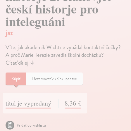
českí historje pro
inteleguáni
jaz
Víte, jak akademik Wichtrle vybádal kontaktní čočky?
A proč Marie Terezie zavedla školní docházku?
Čítať ďalej
↓
Kúpiť
Rezervovať v kníhkupectve
titul je vypredaný
8,36 €
Pridať do wishlistu