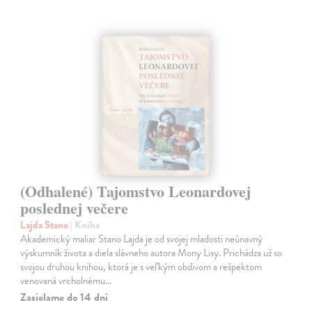
(Odhalené) Tajomstvo Leonardovej
poslednej večere
Lajda Stano
| Kniha
Akademický maliar Stano Lajda je od svojej mladosti neúnavný
výskumník života a diela slávneho autora Mony Lisy. Prichádza už so
svojou druhou knihou, ktorá je s veľkým obdivom a rešpektom
venovaná vrcholnému…
Zasielame do 14 dní