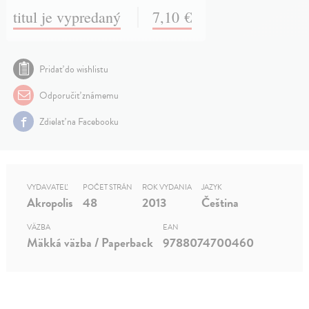
titul je vypredaný
7,10 €
Pridať do wishlistu
Odporučiť známemu
Zdielať na Facebooku
VYDAVATEĽ
POČET STRÁN
ROK VYDANIA
JAZYK
Akropolis
48
2013
Čeština
VÄZBA
EAN
Mäkká väzba / Paperback
9788074700460