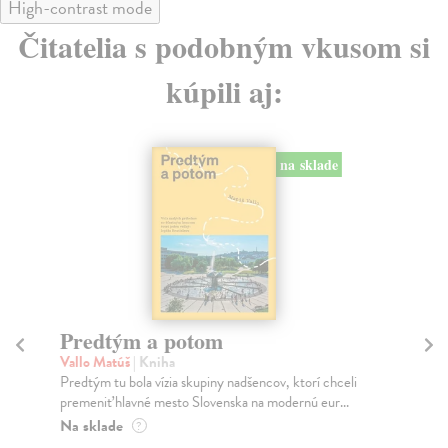
High-contrast mode
Čitatelia s podobným vkusom si
kúpili aj:
na sklade
Predtým a potom
Mě
Vallo Matúš
| Kniha
Mu
Predtým tu bola vízia skupiny nadšencov, ktorí chceli
Ty 
premeniť hlavné mesto Slovenska na modernú eur...
jeh
Na sklade
Na
?