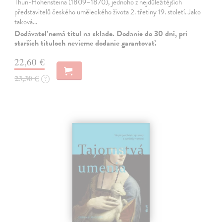
Thun-Hohensteina (1809–1870), jednoho z nejdůležitějších
představitelů českého uměleckého života 2. třetiny 19. století. Jako
taková…
Dodávateľ nemá titul na sklade. Dodanie do 30 dní, pri
starších tituloch nevieme dodanie garantovať.
22,60 €
23,30 €
?