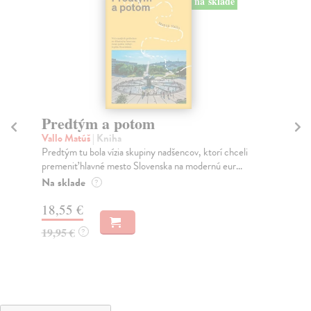
na sklade
Predtým a potom
Mě
Vallo Matúš
| Kniha
Mu
Predtým tu bola vízia skupiny nadšencov, ktorí chceli
Ty 
premeniť hlavné mesto Slovenska na modernú eur...
jeh
Na sklade
Na
?
18,55 €
30
19,95 €
32
?