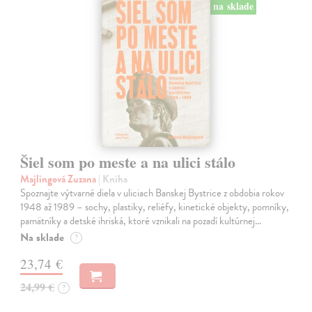
na sklade
Šiel som po meste a na ulici stálo
Majlingová Zuzana
| Kniha
Spoznajte výtvarné diela v uliciach Banskej Bystrice z obdobia rokov
1948 až 1989 – sochy, plastiky, reliéfy, kinetické objekty, pomníky,
pamätníky a detské ihriská, ktoré vznikali na pozadí kultúrnej…
Na sklade
?
23,74 €
24,99 €
?