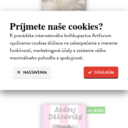
Príjmete naše cookies?
Posledná večera Leonarda z Vinci
Lajda Stano
| Kniha
K prevádzke internetového kníhkupectva Artforum
Stano Lajda je súčasný slovenský maliar, ktorý niekoľko rokov
využívame cookies slúžiace na zabezpečenie a meranie
systematicky pracoval na rekonštrukcii ikonickej Poslednej večere,
funkčnosti, marketingové účely a zaistenie vášho
čo ho inšpirovalo k napísaniu tejto knihy. Odkrýva pred nami silné i
slabé…
maximálneho pohodlia a spokojnosti.
Na sklade
?
NASTAVENIA
SÚHLASÍM
31,92 €
39,90 €
?
na sklade