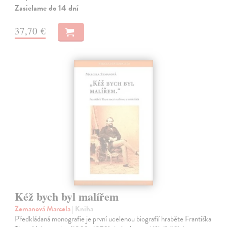
Zasielame do 14 dní
37,70 €
Kéž bych byl malířem
Zemanová Marcela
| Kniha
Předkládaná monografie je první ucelenou biografií hraběte Františka