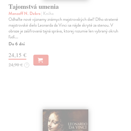
Tajomstvá umenia
Mancoff N. Debra
| Kniha
Odhaľte nové významy známych majstrovských diel! Dlho stratené
majstrovské dielo Leonarda da Vinci sa nájde skryté za stenou. V
obraze je zašifrovaná tajná správa, ktorej rozumie len vybraný okruh
ľudí.…
Do 6 dní
24,15 €
24,90 €
?