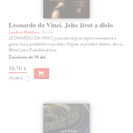
Leonardo da Vinci. Jeho život a dielo
Landrus Matthew
| Kniha
LEONARDO DA VINCI je považovaný za majstra renesancie a
génia, ktorý predstihol svoju dobu. Najviac sa preslávil dielami, ako sú
Mona Lisa a Posledná večera.
Zasielame do 14 dní
38,70 €
39,90 €
?