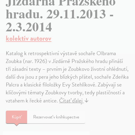
Jízdárna Pražského
hradu. 29.11.2013 -
2.3.2014
kolektív autorov
Katalog k retrospektivní výstavě sochaře Olbrama
Zoubka (nar. 1926) v Jízdárně Pražského hradu přináší
tři zásadní texty – prvním je Zoubkovo životní ohlédnutí,
další dva jsou z pera jeho blízkých přátel, sochaře Zdeňka
Palcra a klasické filoložky Evy Stehlíkové. Zabývají se
klíčovými tématy Zoubkovy tvorby, tedy plastičností a
vztahem k řecké antice.
Čítať ďalej
↓
Kúpiť
Rezervovať v kníhkupectve