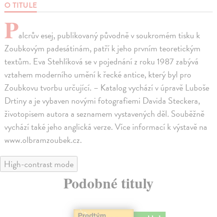
O TITULE
P
alcrův esej, publikovaný původně v soukromém tisku k
Zoubkovým padesátinám, patří k jeho prvním teoretickým
textům. Eva Stehlíková se v pojednání z roku 1987 zabývá
vztahem moderního umění k řecké antice, který byl pro
Zoubkovu tvorbu určující. – Katalog vychází v úpravě Luboše
Drtiny a je vybaven novými fotografiemi Davida Steckera,
životopisem autora a seznamem vystavených děl. Souběžně
vychází také jeho anglická verze. Více informací k výstavě na
www.olbramzoubek.cz.
High-contrast mode
Podobné tituly