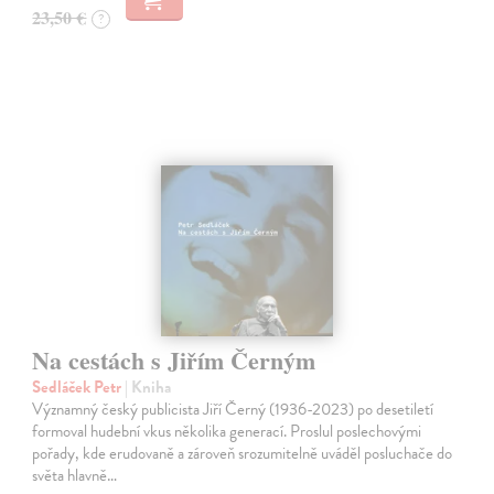
23,50 €
?
Na cestách s Jiřím Černým
Sedláček Petr
| Kniha
Významný český publicista Jiří Černý (1936-2023) po desetiletí
formoval hudební vkus několika generací. Proslul poslechovými
pořady, kde erudovaně a zároveň srozumitelně uváděl posluchače do
světa hlavně…