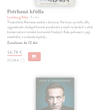
Potrhaná křídla
Lumberg Kiba
| Kniha
Třináctiletá Memesa utekla z domova. Na konci prvního dílu
vygradovalo všudypřítomné ponižování a násilí na ženách v silně
konzervativní romské komunitě finských Kale pokusem o její
znásilnění, a svobodomyslná…
Zasielame do 12 dní
16,78 €
17,30 €
?