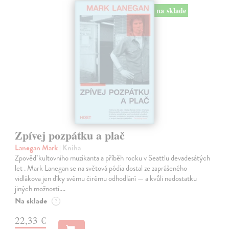
na sklade
Zpívej pozpátku a plač
Lanegan Mark
| Kniha
Zpověď kultovního muzikanta a příběh rocku v Seattlu devadesátých
let . Mark Lanegan se na světová pódia dostal ze zaprášeného
vidlákova jen díky svému čirému odhodlání — a kvůli nedostatku
jiných možností.…
Na sklade
?
22,33 €