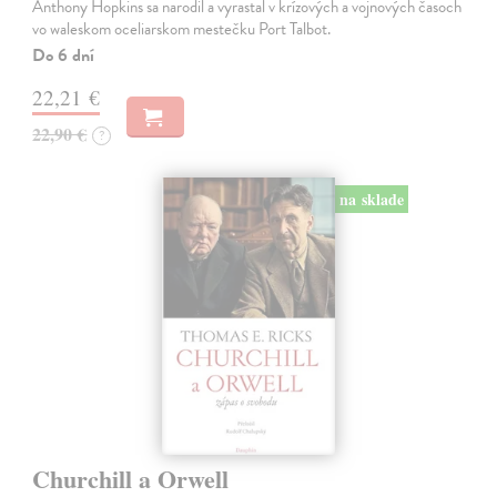
Anthony Hopkins sa narodil a vyrastal v krízových a vojnových časoch
vo waleskom oceliarskom mestečku Port Talbot.
Do 6 dní
22,21 €
22,90 €
?
na sklade
Churchill a Orwell