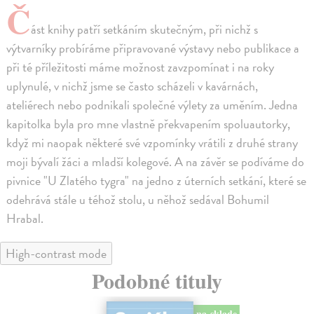
Č
ást knihy patří setkáním skutečným, při nichž s
výtvarníky probíráme připravované výstavy nebo publikace a
při té příležitosti máme možnost zavzpomínat i na roky
uplynulé, v nichž jsme se často scházeli v kavárnách,
ateliérech nebo podnikali společné výlety za uměním. Jedna
kapitolka byla pro mne vlastně překvapením spoluautorky,
když mi naopak některé své vzpomínky vrátili z druhé strany
moji bývalí žáci a mladší kolegové. A na závěr se podíváme do
pivnice "U Zlatého tygra" na jedno z úterních setkání, které se
odehrává stále u téhož stolu, u něhož sedával Bohumil
Hrabal.
High-contrast mode
Podobné tituly
na sklade