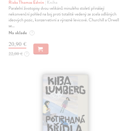
Ricks Thomas Edwin
| Kniha
Paralelní životopisy dvou velikánů minulého století přinášejí
nekonvenční pohled na boj proti totalitě vedený ze zcela odlišných
ideových pozic, konzervativní a výrazně levicové. Churchill a Orwell
se…
Na sklade
?
20,90 €
22,00 €
?