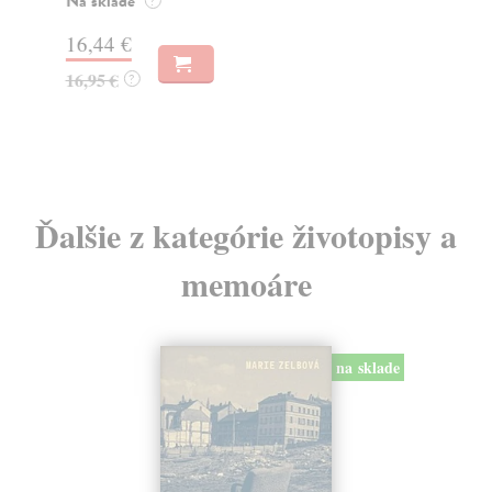
Na sklade
?
Na
16,44 €
23
16,95 €
?
24
Ďalšie z kategórie životopisy a
memoáre
na sklade