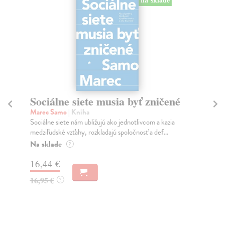
Sociálne siete musia byť zničené
S
K
Marec Samo
| Kniha
Sociálne siete nám ubližujú ako jednotlivcom a kazia
Mik
medziľudské vzťahy, rozkladajú spoločnosť a def...
Mon
o k
Na sklade
?
Na
16,44 €
23
16,95 €
?
24