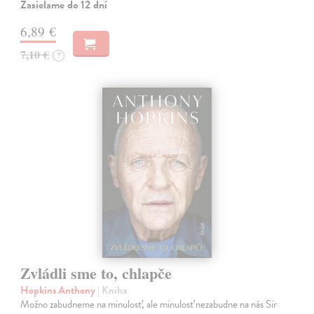
Zasielame do 12 dní
6,89 €
7,10 €
?
Zvládli sme to, chlapče
Hopkins Anthony
| Kniha
Možno zabudneme na minulosť, ale minulosť nezabudne na nás Sir