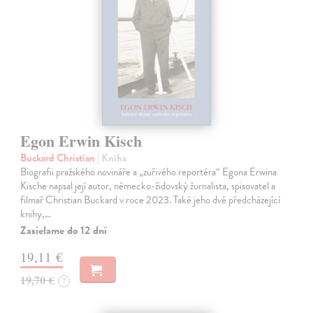
Egon Erwin Kisch
Buckard Christian
| Kniha
Biografii pražského novináře a „zuřivého reportéra“ Egona Erwina
Kische napsal její autor, německo-židovský žurnalista, spisovatel a
filmař Christian Buckard v roce 2023. Také jeho dvě předcházející
knihy,…
Zasielame do 12 dní
19,11 €
19,70 €
?