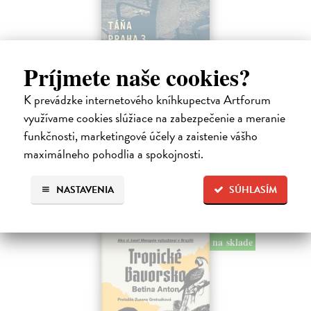
Príjmete naše cookies?
Táňa / Praha 3 / Žižkov
K prevádzke internetového kníhkupectva Artforum
Zelbová Marie
| Kniha
Nikdy jsme nebyli úplně standardní žižkovská rodina. Vítejte v
využívame cookies slúžiace na zabezpečenie a meranie
mámině bytě 4. kategorie, který byl všem otevřen dokořán.
funkčnosti, marketingové účely a zaistenie vášho
Na sklade
?
maximálneho pohodlia a spokojnosti.
12,92 €
NASTAVENIA
SÚHLASÍM
13,60 €
?
na sklade