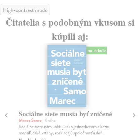
High-contrast mode
Čitatelia s podobným vkusom si
kúpili aj:
na sklade
Sociálne siete musia byť zničené
S
K
Marec Samo
| Kniha
Sociálne siete nám ubližujú ako jednotlivcom a kazia
Mik
medziľudské vzťahy, rozkladajú spoločnosť a def...
Mon
o k