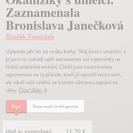
Zaznamenala
Bronislava Janečková
Dvořák František
Uplynulo pět let od vzniku knihy "Můj život s uměním" a
já jsem se rozhodl opět zaznamenat své vzpomínky na
hlubší umělecká setkání. Chtěl jsem touto knihou
vzpomenout na ty přátele, kteří již opustili tento svět,
ale nikoli svět umění, ve kterém zůstanou zapsáni na
věky.
Čítať ďalej
↓
Kúpiť
Rezervovať v kníhkupectve
titul je vypredaný
11,20 €