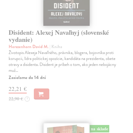
Disident: Alexej Navaľnyj (slovenské
vydanie)
Herszenhorn David M.
| Kniha
Životopis Alexeja Navaľného, právnika, blogera, bojovníka proti
korupcii, lídra politickej opozície, kandidáta na prezidenta, obete
otravy a disidenta. Disident je príbeh o tom, ako jeden nebojácny
muž…
Zasielame do 14 dní
22,21 €
22,90 €
?
na sklade