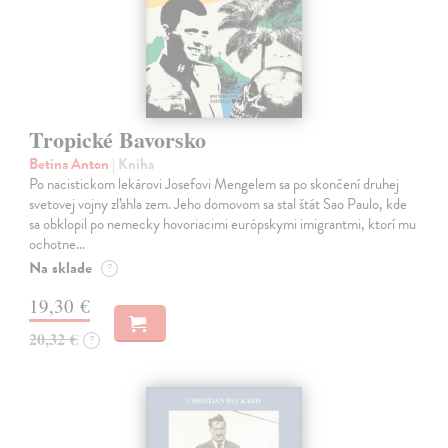
Tropické Bavorsko
Betina Anton
| Kniha
Po nacistickom lekárovi Josefovi Mengelem sa po skončení druhej
svetovej vojny zľahla zem. Jeho domovom sa stal štát Sao Paulo, kde
sa obklopil po nemecky hovoriacimi európskymi imigrantmi, ktorí mu
ochotne…
Na sklade
?
19,30 €
20,32 €
?