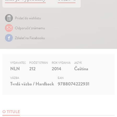
Pridať do wishlistu
Odporučiť známemu
Zdielať na Facebooku
VYDAVATEĽ
POČET STRÁN
ROK VYDANIA
JAZYK
NLN
212
2014
Čeština
VÄZBA
EAN
Tvrdá väzba / Hardback
9788074222931
O TITULE