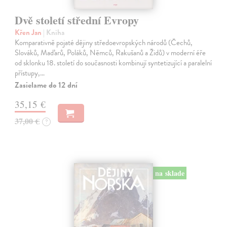
Dvě století střední Evropy
Křen Jan
| Kniha
Komparativně pojaté dějiny středoevropských národů (Čechů,
Slováků, Maďarů, Poláků, Němců, Rakušanů a Židů) v moderní éře
od sklonku 18. století do současnosti kombinují syntetizující a paralelní
přístupy,…
Zasielame do 12 dní
35,15 €
37,00 €
?
na sklade