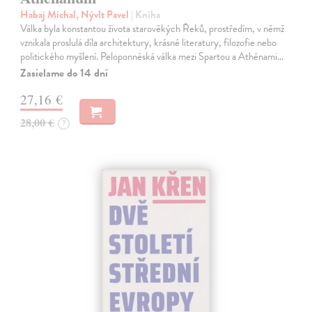
Habaj Michal, Nývlt Pavel
| Kniha
Válka byla konstantou života starověkých Řeků, prostředím, v němž
vznikala proslulá díla architektury, krásné literatury, filozofie nebo
politického myšlení. Peloponnéská válka mezi Spartou a Athénami…
Zasielame do 14 dní
27,16 €
28,00 €
?