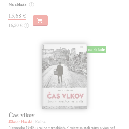
Na sklade
?
15,68 €
16,50 €
?
na sklade
Čas vlkov
Jähner Harald
| Kniha
Nemecko 1945: krajina v troskách. Z miest sa stali ruiny a viac než