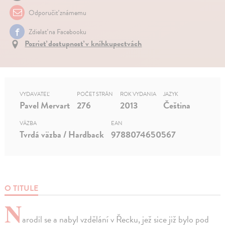
Odporučiť známemu
Zdielať na Facebooku
Pozrieť dostupnosť v kníhkupectvách
VYDAVATEĽ
POČET STRÁN
ROK VYDANIA
JAZYK
Pavel Mervart
276
2013
Čeština
VÄZBA
EAN
Tvrdá väzba / Hardback
9788074650567
O TITULE
N
arodil se a nabyl vzdělání v Řecku, jež sice již bylo pod