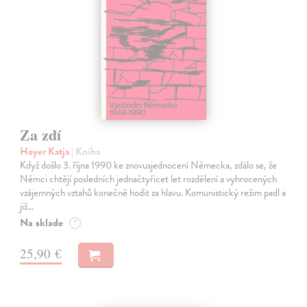
Za zdí
Hoyer Katja
| Kniha
Když došlo 3. října 1990 ke znovusjednocení Německa, zdálo se, že
Němci chtějí posledních jednačtyřicet let rozdělení a vyhrocených
vzájemných vztahů konečně hodit za hlavu. Komunistický režim padl a
již…
Na sklade
?
25,90 €