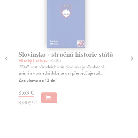
Slovinsko - stručná historie států
S
Hladký Ladislav
| Kniha
Ci
Přitažlivost přírodních krás Slovinska je všeobecně
Mar
známá a v poslední době se o ní přesvědčuje stál...
mys
Zasielame do 12 dní
Za
8,63 €
9,
8,90 €
9,
?