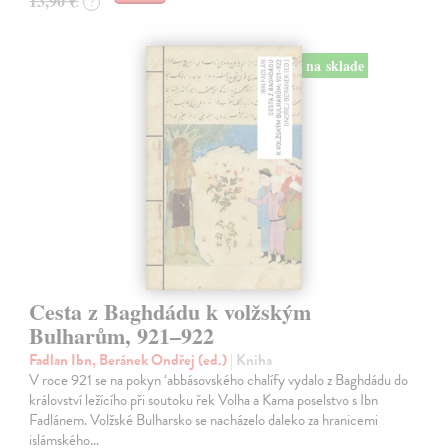
13,90 €
?
na sklade
Cesta z Baghdádu k volžským
Bulharům, 921–922
Fadlan Ibn, Beránek Ondřej (ed.)
| Kniha
V roce 921 se na pokyn ‘abbásovského chalífy vydalo z Baghdádu do
království ležícího při soutoku řek Volha a Kama poselstvo s Ibn
Fadlánem. Volžské Bulharsko se nacházelo daleko za hranicemi
islámského…