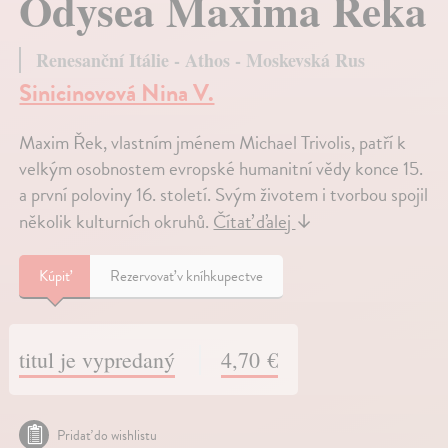
Odysea Maxima Řeka
Renesanční Itálie - Athos - Moskevská Rus
Sinicinovová Nina V.
Maxim Řek, vlastním jménem Michael Trivolis, patří k
velkým osobnostem evropské humanitní vědy konce 15.
a první poloviny 16. století. Svým životem i tvorbou spojil
několik kulturních okruhů.
Čítať ďalej
↓
Kúpiť
Rezervovať v kníhkupectve
titul je vypredaný
4,70 €
Pridať do wishlistu