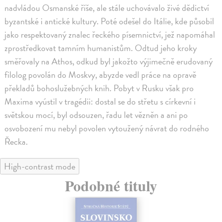
nadvládou Osmanské říše, ale stále uchovávalo živé dědictví
byzantské i antické kultury. Poté odešel do Itálie, kde působil
jako respektovaný znalec řeckého písemnictví, jež napomáhal
zprostředkovat tamním humanistům. Odtud jeho kroky
směřovaly na Athos, odkud byl jakožto výjimečně erudovaný
filolog povolán do Moskvy, abyzde vedl práce na opravě
překladů bohoslužebných knih. Pobyt v Rusku však pro
Maxima vyústil v tragédii: dostal se do střetu s církevní i
světskou mocí, byl odsouzen, řadu let vězněn a ani po
osvobození mu nebyl povolen vytoužený návrat do rodného
Řecka.
High-contrast mode
Podobné tituly