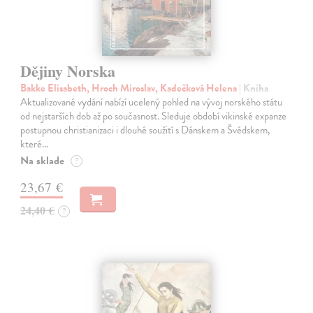
Dějiny Norska
Bakke Elisabeth, Hroch Miroslav, Kadečková Helena
| Kniha
Aktualizované vydání nabízí ucelený pohled na vývoj norského státu
od nejstarších dob až po současnost. Sleduje období vikinské expanze
postupnou christianizaci i dlouhé soužití s Dánskem a Švédskem,
které…
Na sklade
?
23,67 €
24,40 €
?