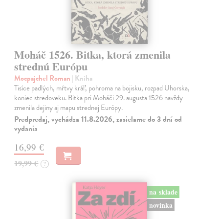
Moháč 1526. Bitka, ktorá zmenila
strednú Európu
Mocpajchel Roman
| Kniha
Tisíce padlých, mŕtvy kráľ, pohroma na bojisku, rozpad Uhorska,
koniec stredoveku. Bitka pri Moháči 29. augusta 1526 navždy
zmenila dejiny aj mapu strednej Európy.
Predpredaj, vychádza 11.8.2026, zasielame do 3 dní od
vydania
16,99 €
19,99 €
?
na sklade
novinka