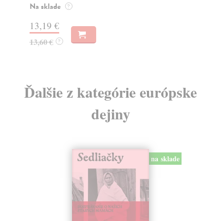
Zasielame do 12 dní
22
20,47 €
23
21,10 €
?
Ďalšie z kategórie európske
dejiny
na sklade