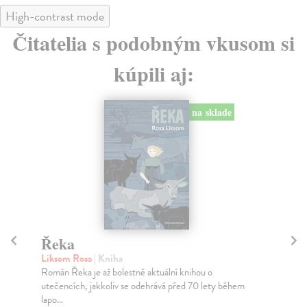
High-contrast mode
Čitatelia s podobným vkusom si
kúpili aj:
Řeka zázraků
Tu
Kořen Vladimír
| Kniha
Mü
S touto knihou otevřete vnitřní svět moderátora
Kol
oblíbeného televizního pořadu Zázraky přírody
zás
Vladim...
Za