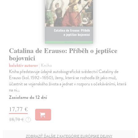
Catalina de Erauso: Příběh o jeptišce
bojovnici
kolektív autorov
| Kniha
Kniha představuje údajně autobiografické svědectví Cataliny de
Erauso (kol. 1592–1650), ženy, která se rozhodla žít jako muž,
účastnit se vojenského života a jednat v rozporu s očekáváními, která
na ni…
Zasielame do 12 dní
17,77 €
18,70 €
?
ZOBRAZIŤ ĎALŠIE Z KATEGÓRIE EURÓPSKE DEJINY