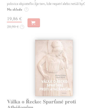
polovica obyvateľov žije tam, kde nepatrí alebo netúži byť.
Na sklade
?
19,86 €
20,90 €
?
Válka o Řecko: Sparťané proti
Athéňanům