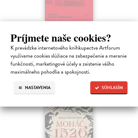
Sedliačky
Príjmete naše cookies?
Kuciel-Frydryszak Joanna
| Kniha
„Neplač, dieťa moje. Každá žena je otrokyňa, tak ani ty nebudeš
K prevádzke internetového kníhkupectva Artforum
vyvolená,“ hovorí babka svojej mladej vnučke.
Na sklade
využívame cookies slúžiace na zabezpečenie a meranie
?
funkčnosti, marketingové účely a zaistenie vášho
23,66 €
maximálneho pohodlia a spokojnosti.
24,90 €
?
NASTAVENIA
SÚHLASÍM
predpredaj