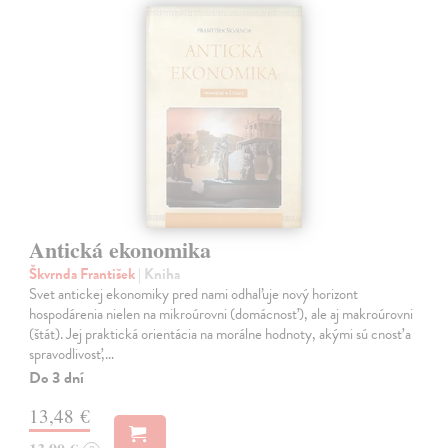
Antická ekonomika
Škvrnda František
| Kniha
Svet antickej ekonomiky pred nami odhaľuje nový horizont
hospodárenia nielen na mikroúrovni (domácnosť), ale aj makroúrovni
(štát). Jej praktická orientácia na morálne hodnoty, akými sú cnosť a
spravodlivosť,…
Do 3 dní
13,48 €