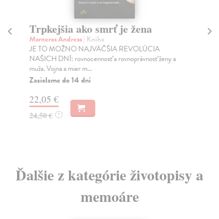
Trpkejšia ako smrť je žena
P
Marneros Andreas
| Kniha
Bor
JE TO MOŽNO NAJVÄČŠIA REVOLÚCIA
Tát
NAŠICH DNÍ: rovnocennosť a rovnoprávnosť ženy a
Bor
muža. Vojna a mier m...
Na
Zasielame do 14 dní
18
22,05 €
19
24,50 €
?
Ďalšie z kategórie životopisy a
memoáre