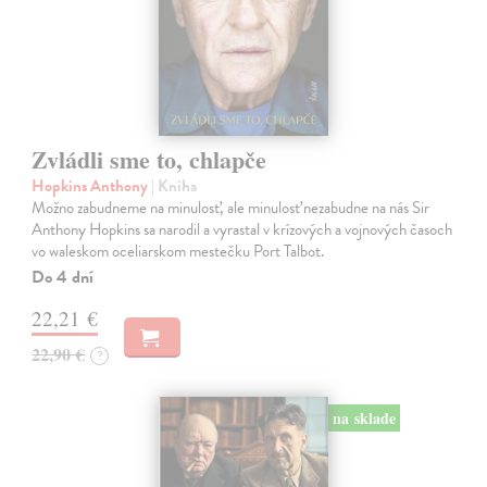
Zvládli sme to, chlapče
Hopkins Anthony
| Kniha
Možno zabudneme na minulosť, ale minulosť nezabudne na nás Sir
Anthony Hopkins sa narodil a vyrastal v krízových a vojnových časoch
vo waleskom oceliarskom mestečku Port Talbot.
Do 4 dní
22,21 €
22,90 €
?
na sklade