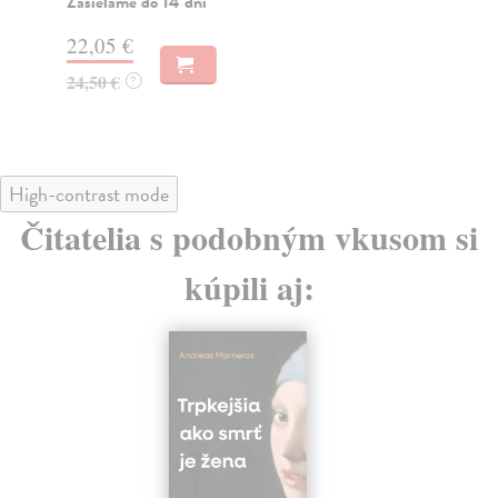
Zasielame do 14 dní
18
22,05 €
19
24,50 €
?
High-contrast mode
Čitatelia s podobným vkusom si
kúpili aj: