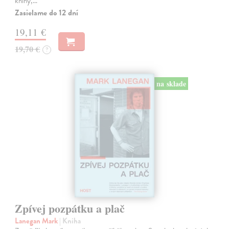
knihy,…
Zasielame do 12 dní
19,11 €
19,70 €
?
na sklade
Zpívej pozpátku a plač
Lanegan Mark
| Kniha