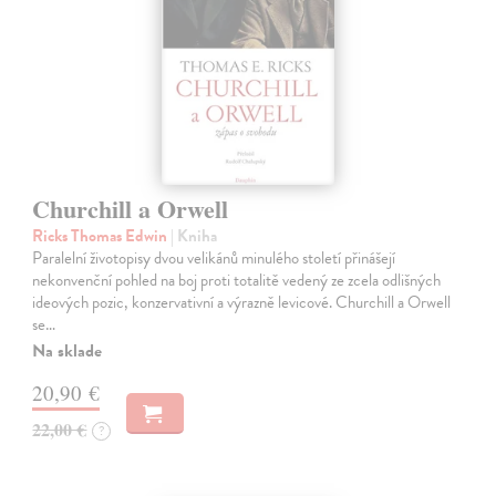
Churchill a Orwell
Ricks Thomas Edwin
| Kniha
Paralelní životopisy dvou velikánů minulého století přinášejí
nekonvenční pohled na boj proti totalitě vedený ze zcela odlišných
ideových pozic, konzervativní a výrazně levicové. Churchill a Orwell
se…
Na sklade
20,90 €
22,00 €
?