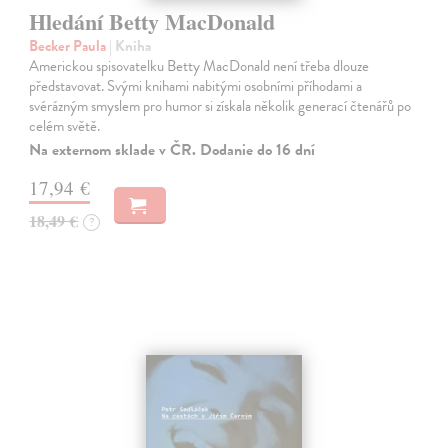
Hledání Betty MacDonald
Becker Paula
| Kniha
Americkou spisovatelku Betty MacDonald není třeba dlouze
představovat. Svými knihami nabitými osobními příhodami a
svérázným smyslem pro humor si získala několik generací čtenářů po
celém světě.
Na externom sklade v ČR. Dodanie do 16 dní
17,94 €
18,49 €
?