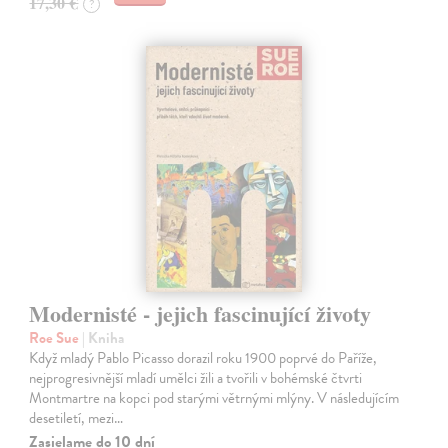
17,30 €
?
Modernisté - jejich fascinující životy
Roe Sue
| Kniha
Když mladý Pablo Picasso dorazil roku 1900 poprvé do Paříže,
nejprogresivnější mladí umělci žili a tvořili v bohémské čtvrti
Montmartre na kopci pod starými větrnými mlýny. V následujícím
desetiletí, mezi…
Zasielame do 10 dní