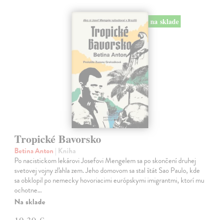
na sklade
Tropické Bavorsko
Betina Anton
| Kniha
Po nacistickom lekárovi Josefovi Mengelem sa po skončení druhej
svetovej vojny zľahla zem. Jeho domovom sa stal štát Sao Paulo, kde
sa obklopil po nemecky hovoriacimi európskymi imigrantmi, ktorí mu
ochotne…
Na sklade