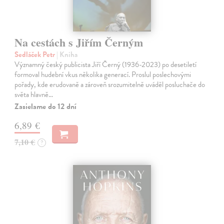
Na cestách s Jiřím Černým
Sedláček Petr
| Kniha
Významný český publicista Jiří Černý (1936-2023) po desetiletí
formoval hudební vkus několika generací. Proslul poslechovými
pořady, kde erudovaně a zároveň srozumitelně uváděl posluchače do
světa hlavně…
Zasielame do 12 dní
6,89 €
7,10 €
?