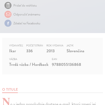
Pridať do wishlistu
Odporučiť známemu
Zdielať na Facebooku
VYDAVATEĽ
POČET STRÁN
ROK VYDANIA
JAZYK
Ikar
336
2013
Slovenčina
VÄZBA
EAN
Tvrdá väzba / Hardback
9788055136868
O TITULE
N
o v jedno popoludnie dostane e-mail, ktorý zmení jej