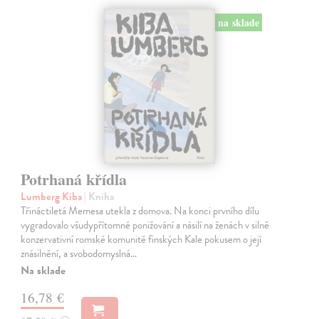
na sklade
Potrhaná křídla
Lumberg Kiba
| Kniha
Třináctiletá Memesa utekla z domova. Na konci prvního dílu
vygradovalo všudypřítomné ponižování a násilí na ženách v silně
konzervativní romské komunitě finských Kale pokusem o její
znásilnění, a svobodomyslná…
Na sklade
16,78 €