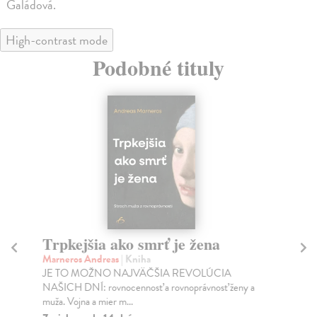
Galádová.
High-contrast mode
Podobné tituly
Trpkejšia ako smrť je žena
P
Marneros Andreas
| Kniha
Bor
JE TO MOŽNO NAJVÄČŠIA REVOLÚCIA
Tát
NAŠICH DNÍ: rovnocennosť a rovnoprávnosť ženy a
Bor
muža. Vojna a mier m...
Na