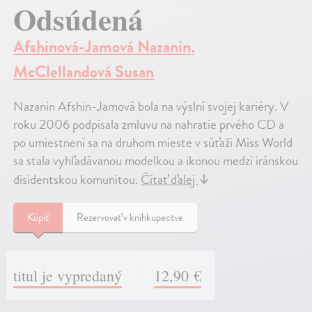
Odsúdená
Afshinová-Jamová Nazanin
,
McClellandová Susan
Nazanin Afshin-Jamová bola na výslní svojej kariéry. V
roku 2006 podpísala zmluvu na nahratie prvého CD a
po umiestnení sa na druhom mieste v súťaži Miss World
sa stala vyhľadávanou modelkou a ikonou medzi iránskou
disidentskou komunitou.
Čítať ďalej
↓
Kúpiť
Rezervovať v kníhkupectve
titul je vypredaný
12,90 €