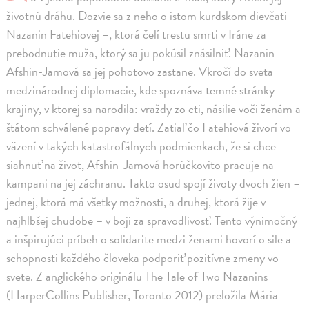
životnú dráhu. Dozvie sa z neho o istom kurdskom dievčati –
Nazanin Fatehiovej –, ktorá čelí trestu smrti v Iráne za
prebodnutie muža, ktorý sa ju pokúsil znásilniť. Nazanin
Afshin-Jamová sa jej pohotovo zastane. Vkročí do sveta
medzinárodnej diplomacie, kde spoznáva temné stránky
krajiny, v ktorej sa narodila: vraždy zo cti, násilie voči ženám a
štátom schválené popravy detí. Zatiaľ čo Fatehiová živorí vo
väzení v takých katastrofálnych podmienkach, že si chce
siahnuť na život, Afshin-Jamová horúčkovito pracuje na
kampani na jej záchranu. Takto osud spojí životy dvoch žien –
jednej, ktorá má všetky možnosti, a druhej, ktorá žije v
najhlbšej chudobe – v boji za spravodlivosť. Tento výnimočný
a inšpirujúci príbeh o solidarite medzi ženami hovorí o sile a
schopnosti každého človeka podporiť pozitívne zmeny vo
svete. Z anglického originálu The Tale of Two Nazanins
(HarperCollins Publisher, Toronto 2012) preložila Mária