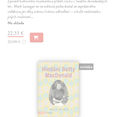
Zpověď kultovního muzikanta a příběh rocku v Seattlu devadesátých
let . Mark Lanegan se na světová pódia dostal ze zaprášeného
vidlákova jen díky svému čirému odhodlání — a kvůli nedostatku
jiných možností.…
Na sklade
22,33 €
23,50 €
?
novinka