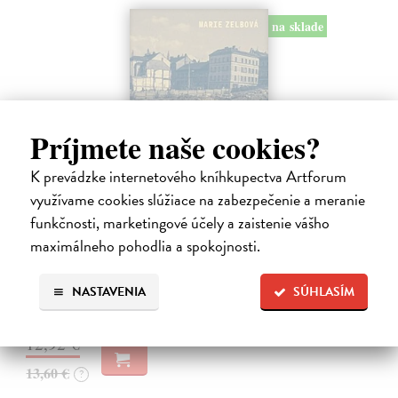
na sklade
Príjmete naše cookies?
K prevádzke internetového kníhkupectva Artforum
využívame cookies slúžiace na zabezpečenie a meranie
funkčnosti, marketingové účely a zaistenie vášho
Táňa / Praha 3 / Žižkov
maximálneho pohodlia a spokojnosti.
Zelbová Marie
| Kniha
Nikdy jsme nebyli úplně standardní žižkovská rodina. Vítejte v
mámině bytě 4. kategorie, který byl všem otevřen dokořán.
NASTAVENIA
SÚHLASÍM
Na sklade
12,92 €
13,60 €
?