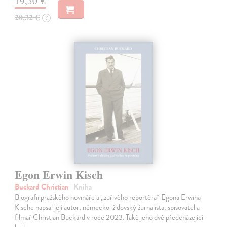
19,30 €
20,32 €
?
Egon Erwin Kisch
Buckard Christian
| Kniha
Biografii pražského novináře a „zuřivého reportéra“ Egona Erwina
Kische napsal její autor, německo-židovský žurnalista, spisovatel a
filmař Christian Buckard v roce 2023. Také jeho dvě předcházející